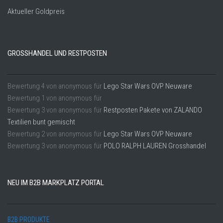
Aktueller Goldpreis
GROSSHANDEL UND RESTPOSTEN
Bewertung
4
von
anonymous
für
Lego Star Wars OVP Neuware
Bewertung
1
von
anonymous
für
Bewertung
3
von
anonymous
für
Restposten Pakete von ZALANDO
Textilien bunt gemischt
Bewertung
2
von
anonymous
für
Lego Star Wars OVP Neuware
Bewertung
3
von
anonymous
für
POLO RALPH LAUREN Grosshandel
NEU IM B2B MARKPLATZ PORTAL
B2B PRODUKTE