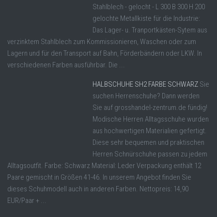
Stahlblech - gelocht - L 300 B 300 H 200
gelochte Metallkiste für die Industrie:
Das Lager- u. Tranportkästen-Sytem aus
verzinktem Stahlblech zum Kommissionieren, Waschen oder zum
Lagern und für den Transport auf Bahn, Förderbändern oder LKW. In
verschiedenen Farben ausführbar. Die ...
HALBSCHUHE SH2 FARBE SCHWARZ
Sie
suchen Herrenschuhe? Dann werden
Sie auf grosshandel-zentrum.de fündig!
Modische Herren Alltagsschuhe wurden
aus hochwertigen Materialien gefertigt.
Diese sehr bequemen und praktischen
Herren Schnürschuhe passen zu jedem
Alltagsoutfit. Farbe: Schwarz Material: Leder Verpackung enthält 12
Paare gemischt in Größen 41-46. In unserem Angebot finden Sie
dieses Schuhmodell auch in anderen Farben. Nettopreis: 14,90
EUR/Paar + ...