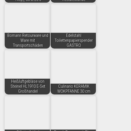
Bomann Retourware und
Edelstahl
Ware mit
Toilettenpapierspender
Transportschäden
GASTRO
Heißluftgebläse von
Steinel HL1910 E-Set
Culinario KERAMIK
Großhandel
WOKPFANNE 30 cm