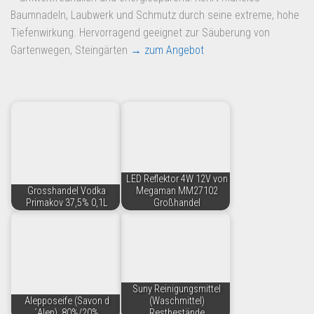
Baumnadeln, Laubwerk und Schmutz durch seine extreme, hohe
Tiefenwirkung. Hervorragend geeignet zur Säuberung von
Gartenwegen, Steingärten
→ zum Angebot
LED Reflektor 4W 12V von
Grosshandel Vodka
Megaman MM27102
Primakov 37,5% 0,1L
Großhandel
Suny Reinigungsmittel
Alepposeife (Savon d
(Waschmittel)
´Alep), 80%/20%
Restbestände