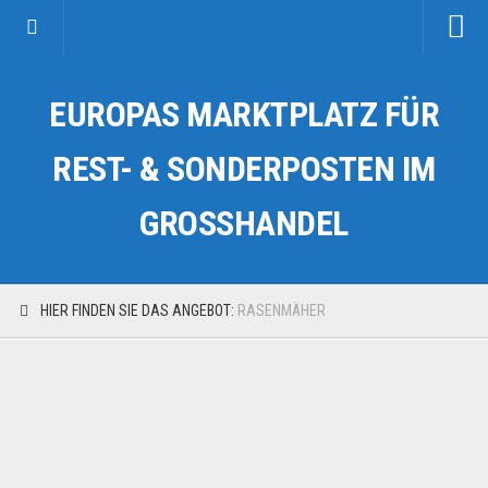
Startseite
EUROPAS MARKTPLATZ FÜR
Kategorien
Auto & Motorrad
REST- & SONDERPOSTEN IM
Drogerie & Tierbedarf
GROSSHANDEL
Fahrzeuge & Transport
Fashion & Mode
Garten & Werkzeug
HIER FINDEN SIE DAS ANGEBOT:
RASENMÄHER
Geschäft, Büro & Schreibwaren
Geschenkartikel
Haushaltswaren
Handy und Smartphone
Kosmetik & Pflege