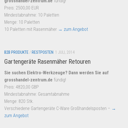
grosshandel-zentrum.de
fündig!
Dropshipping-Produkte
Preis: 2500,00 EUR
B2B Produkte
Mindestabnahme: 10 Paletten
Grosshandel
Menge: 10 Paletten
10 Paletten mit Rasenmäher
→ zum Angebot
Amazon
Aldi
Lidl
B2B PRODUKTE
/
RESTPOSTEN
1 JULI, 2014
Gartengeräte Rasenmäher Retouren
Kostenlos verkaufen
Anmelden
Sie suchen Elektro-Werkzeuge? Dann werden Sie auf
grosshandel-zentrum.de
fündig!
Kostenlos Registrieren
Preis: 4820,00 GBP
Newsletter
Mindestabnahme: Gesamtabnahme
Menge: 820 Stk.
Verschiedene Gartengeräte C-Ware Großhandelsposten –
→
zum Angebot