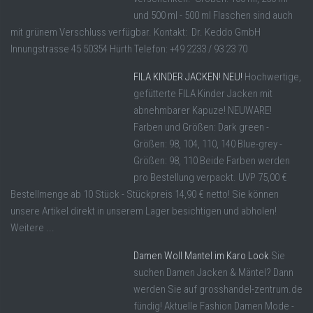
und 500 ml - 500 ml Flaschen sind auch
mit grünem Verschluss verfügbar. Kontakt: Dr. Keddo GmbH
Innungstrasse 45 50354 Hürth Telefon: +49 2233 / 93 23 70
FILA KINDER JACKEN! NEU!
Hochwertige,
gefütterte FILA Kinder Jacken mit
abnehmbarer Kapuze! NEUWARE!
Farben und Größen: Dark green -
Größen: 98, 104, 110, 140 Blue-grey -
Größen: 98, 110 Beide Farben werden
pro Bestellung verpackt. UVP 75,00 €
Bestellmenge ab 10 Stück - Stückpreis 14,90 € netto! Sie können
unsere Artikel direkt in unserem Lager besichtigen und abholen!
Weitere ...
Damen Woll Mantel im Karo Look
Sie
suchen Damen Jacken & Mäntel? Dann
werden Sie auf grosshandel-zentrum.de
fündig! Aktuelle Fashion Damen Mode -