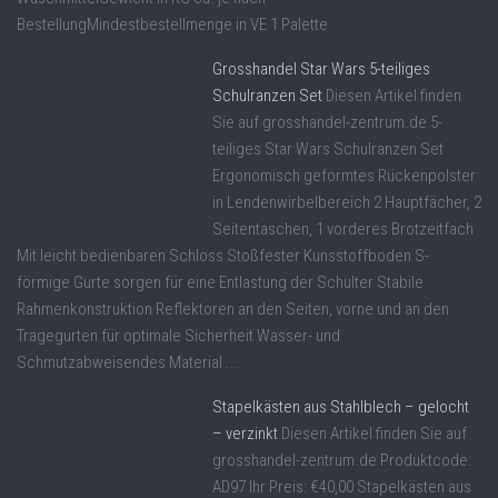
BestellungMindestbestellmenge in VE 1 Palette
Grosshandel Star Wars 5-teiliges
Schulranzen Set
Diesen Artikel finden
Sie auf grosshandel-zentrum.de 5-
teiliges Star Wars Schulranzen Set
Ergonomisch geformtes Rückenpolster
in Lendenwirbelbereich 2 Hauptfächer, 2
Seitentaschen, 1 vorderes Brotzeitfach
Mit leicht bedienbaren Schloss Stoßfester Kunsstoffboden S-
förmige Gurte sorgen für eine Entlastung der Schulter Stabile
Rahmenkonstruktion Reflektoren an den Seiten, vorne und an den
Tragegurten für optimale Sicherheit Wasser- und
Schmutzabweisendes Material ...
Stapelkästen aus Stahlblech – gelocht
– verzinkt
Diesen Artikel finden Sie auf
grosshandel-zentrum.de Produktcode:
AD97 Ihr Preis: €40,00 Stapelkästen aus