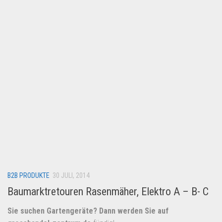
Lebensmittel & Getränke
Multimedia & Elektro
Münzen
Spielzeug & Games
Schuhe & Accessoires
Sport & Freizeit
Uhren & Schmuck
Wohnen & Einrichten
Restposten-Angebote
Restposten für Privatpersonen
B2B PRODUKTE
eBay Restposten kaufen
30 JULI, 2014
Baumarktretouren Rasenmäher, Elektro A – B- C
Sonderposten-Angebote
Saison & Eventprodkte
Sie suchen Gartengeräte? Dann werden Sie auf