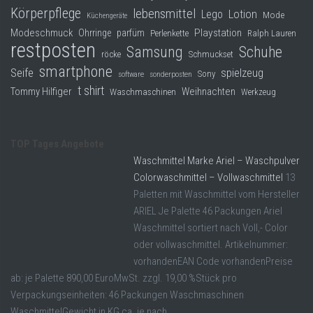
Körperpflege
lebensmittel
Lego
Lotion
Mode
Küchengeräte
Modeschmuck
Playstation
Ohrringe
parfüm
Perlenkette
Ralph Lauren
restposten
Samsung
Schuhe
röcke
Schmuckset
smartphone
Seife
spielzeug
Sony
software
sonderposten
t shirt
Tommy Hilfiger
Weihnachten
Waschmaschinen
Werkzeug
TOP Tages Angebote
Waschmittel Marke Ariel – Waschpulver
Colorwaschmittel – Vollwaschmittel
13
Paletten mit Waschmittel vom Hersteller
ARIEL Je Palette 46 Packungen Ariel
Waschmittel sortiert nach Voll,- Color
oder vollwaschmittel. Artikelnummer:
vorhandenEAN Code vorhandenPreise
ab: je Palette 890,00 EuroMwSt. zzgl. 19,00 %Stück pro
Verpackungseinheiten: 46 Packungen Waschmaschinen
WaschmittelGewicht in KG ca. je nach