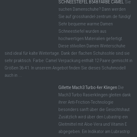
SCHNEESTIEFEL B548 FARBE CAMEL
Sie
suchen Damenschuhe? Dann werden
Sie auf grosshandel-zentrum.de fündig!
Sehr bequeme warme Damen
Schneestiefel wurden aus
hochwertigen Materialien gefertigt.
Diese stilvollen Damen Winterschuhe
sind ideal für kalte Wintertage. Dank der flachen Schuhsohle sind sie
sehr praktisch. Farbe: Camel Verpackung enthält 12 Paare gemischt in
Größen 36-41. In unserem Angebot finden Sie dieses Schuhmodell
auch in ...
Gillette Mach3 Turbo 4er Klingen
Die
Mach3 Turbo Rasierklingen gleiten dank
ihrer Anti-Friction-Technologie
besonders sanft über die Gesichtshaut.
Zusätzlich wird über den Lubastrip ein
Gleitmittel mit Aloe-Vera und Vitamin E
abgegeben. Ein Indikator am Lubrastrip