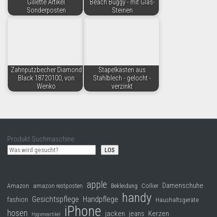
Gillette Artikel
Beach Buggy - mit Glas-
Sonderposten
Steinen
Zahnputzbecher Diamond
Stapelkästen aus
Black 18720100, von
Stahlblech - gelocht -
Wenko
verzinkt
Produkt Suchmaschine
LOS
apple
Damenschuhe
Collier
Amazon
amazon restposten
Bekleidung
handy
Gesichtspflege
Handpflege
fashion
Haushaltsgeräte
iPhone
hosen
jacken
jeans
Kerzen
Hygieneartikel