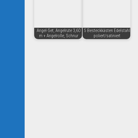
Angel-Set, Angelrute 3,60
5 Besteckkästen Edelstahl
m + Angelrolle, Schnur
poliert/satiniert