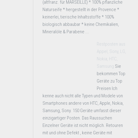
(altfranz. für MARSEILLE) * 100% pflanzliche
Naturseife * hergestellt in der Provence *
keinerlei, tierische Inhaltsstoffe * 100%
biologisch abbaubar * keine Chemikalien,
Mineralöle & Parabene ...
Restposten aus
Appel, Sony, LG,
Nokia, HTC,
Samsung
Sie
bekommen Top
Geräte zu Top
Preisen Ich
kenne auch nicht alle Typen und Modele von
Smartphones andere von HTC, Apple, Nokia,
Samsung, Sony. 150 Geräte umfasst dieser
einzigartiger Posten. Das Raussuchen
Einzelner Geräte ist nicht möglich. Retouren
mit und ohne Defekt , keine Geräte mit