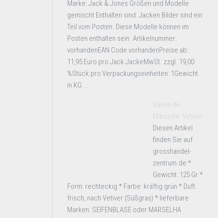
Marke: Jack & Jones Größen und Modelle
gemischt Enthalten sind: Jacken Bilder sind ein
Teil vom Posten. Diese Modelle können im
Posten enthalten sein. Artikelnummer:
vorhandenEAN Code vorhandenPreise ab:
11,95 Euro pro Jack JackeMwSt. zzgl. 19,00
%Stück pro Verpackungseinheiten: 1Gewicht
in KG ...
Savon de
Marseille: Vetiver
Diesen Artikel
finden Sie auf
grosshandel-
zentrum.de *
Gewicht: 125 Gr *
Form: rechteckig * Farbe: kräftig grün * Duft:
frisch, nach Vetiver (Süßgras) * lieferbare
Marken: SEIFENBLASE oder MARSELHA