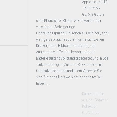
Apple Iphone 13
128 GB/256
GB/512 GB Sie
sind iPhones der Klasse A.Sie werden fair
verwendet. Sehr geringe
Gebrauchsspuren.Sie sehen aus wie neu, sehr
wenige Gebrauchsspuren.Keine sichtbaren
Kratzer, keine Bildschirmschäden, kein
Austausch von Teilen.Hervorragender
BatteriezustandVollständig getestet und in voll
funktionsfähigem Zustand.Sie kommen mit
Originalverpackung und allem Zubehör.Sie
sind für jedes Netzwerk freigeschaltet.Wir
haben ...
Damenschuhe
aus der Sommer-
Kollektion
Großhandel