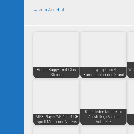
→ zum Angebot
Beach Buggy - mit Glas-
iclyp - iphone4
Wun
Steinen
Kamerahalter und Stand
Kunstleder-Tasche mit
MP3-Player 'AP-4bl', 4 GB
Aufsteller, iPad mit
spielt Musik und Videos
Aufsteller