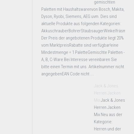
gemischten
Paletten mit Haushaltswarenvon Bosch, Makita,
Dyson, Ryobi, Siemens, AEG uvm. Dies sind
aktuelle Produkte aus folgenden Kategorien:
AkkuschrauberBohrerStaubsaugerWinkelfräsmasc
Der Preis der angebotenen Produkte liegt 20%
vom MarktpreisRabatte sind verfügbar!eine
Mindestmenge = 1 PaletteGemischte Paletten -
A, B, C-Ware Bei Interesse vereinbaren Sie
bitte einen Termin mit uns. Artikelnummer nicht
angegebenEAN Code nicht ...
Jack & Jones
Herren Jacken
Mix
Jack & Jones
Herren Jacken
Mix Neu aus der
Kategorie:
Herren und der