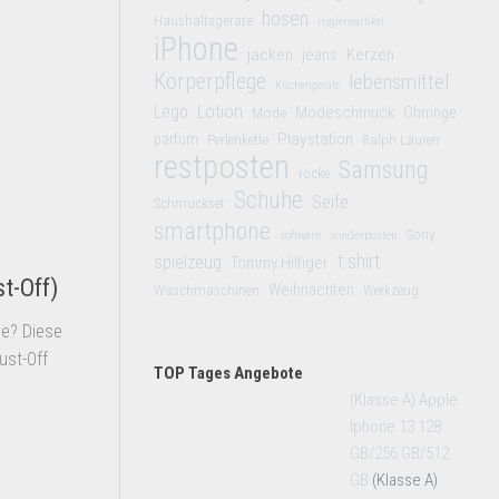
hosen
Haushaltsgeräte
Hygieneartikel
iPhone
jacken
jeans
Kerzen
Körperpflege
lebensmittel
Küchengeräte
Lego
Lotion
Modeschmuck
Mode
Ohrringe
Playstation
parfüm
Perlenkette
Ralph Lauren
restposten
Samsung
röcke
Schuhe
Seife
Schmuckset
smartphone
Sony
software
sonderposten
t shirt
spielzeug
Tommy Hilfiger
t-Off)
Weihnachten
Waschmaschinen
Werkzeug
le? Diese
ust-Off
TOP Tages Angebote
(Klasse A) Apple
Iphone 13 128
GB/256 GB/512
GB
(Klasse A)