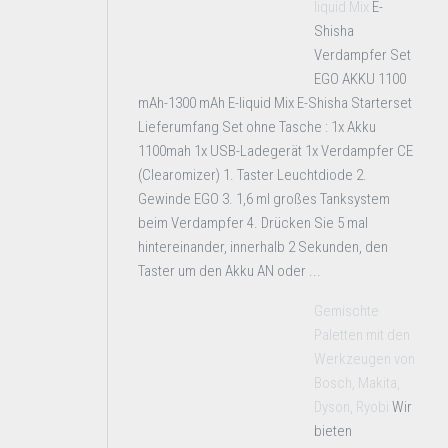
liquid Mix
E-
Shisha
Verdampfer Set
EGO AKKU 1100
mAh-1300 mAh E-liquid Mix E-Shisha Starterset
Lieferumfang Set ohne Tasche : 1x Akku
1100mah 1x USB-Ladegerät 1x Verdampfer CE
(Clearomizer) 1. Taster Leuchtdiode 2.
Gewinde EGO 3. 1,6 ml großes Tanksystem
beim Verdampfer 4. Drücken Sie 5 mal
hintereinander, innerhalb 2 Sekunden, den
Taster um den Akku AN oder ...
Gemischte
Paletten mit den
Werkzeugen von
Bosch, Makita,
Dyson, Ryobi
Wir
bieten