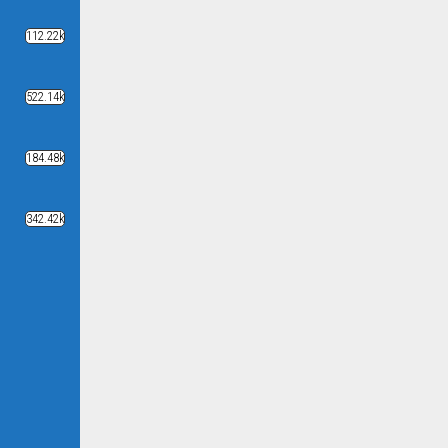
112.22k
522.14k
184.48k
342.42k