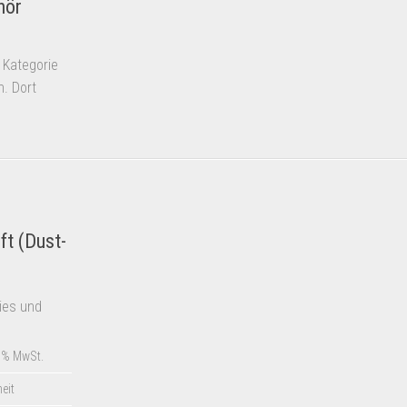
hör
 Kategorie
. Dort
ft (Dust-
dies und
9% MwSt.
heit