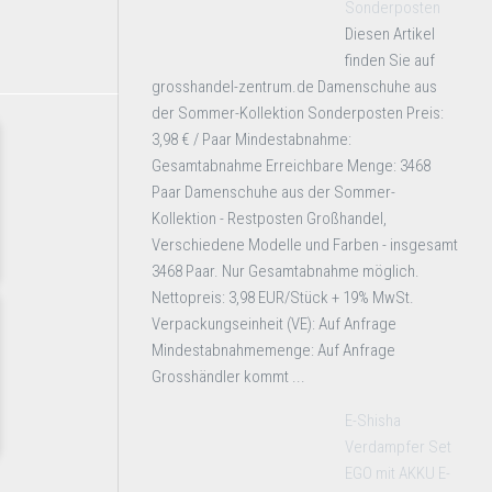
Sonderposten
Diesen Artikel
finden Sie auf
grosshandel-zentrum.de Damenschuhe aus
der Sommer-Kollektion Sonderposten Preis:
3,98 € / Paar Mindestabnahme:
Gesamtabnahme Erreichbare Menge: 3468
Paar Damenschuhe aus der Sommer-
Kollektion - Restposten Großhandel,
Verschiedene Modelle und Farben - insgesamt
3468 Paar. Nur Gesamtabnahme möglich.
Nettopreis: 3,98 EUR/Stück + 19% MwSt.
Verpackungseinheit (VE): Auf Anfrage
Mindestabnahmemenge: Auf Anfrage
Grosshändler kommt ...
E-Shisha
Verdampfer Set
EGO mit AKKU E-