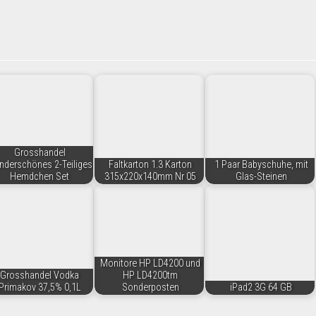
Grosshandel
derschönes 2-Teiliges
Faltkarton 1.3 Karton
1 Paar Babyschuhe, mit
Hemdchen Set
315x220x140mm Nr 05
Glas-Steinen
Monitore HP LD4200 und
Grosshandel Vodka
HP LD4200tm
Primakov 37,5% 0,1L
Sonderposten
iPad2 3G 64 GB