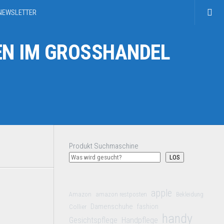
NEWSLETTER
N IM GROSSHANDEL
Produkt Suchmaschine
LOS
apple
Amazon
amazon restposten
Bekleidung
Damenschuhe
Collier
fashion
handy
Gesichtspflege
Handpflege