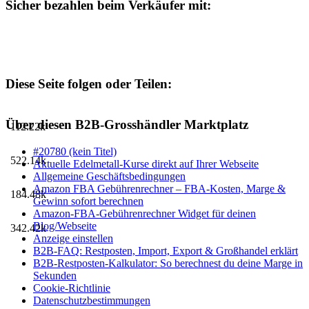
Sicher bezahlen beim Verkäufer mit:
Diese Seite folgen oder Teilen:
Über diesen B2B-Grosshändler Marktplatz
112.22k
#20780 (kein Titel)
522.14k
Aktuelle Edelmetall-Kurse direkt auf Ihrer Webseite
Allgemeine Geschäftsbedingungen
Amazon FBA Gebührenrechner – FBA-Kosten, Marge &
184.48k
Gewinn sofort berechnen
Amazon-FBA-Gebührenrechner Widget für deinen
Blog/Webseite
342.42k
Anzeige einstellen
B2B-FAQ: Restposten, Import, Export & Großhandel erklärt
B2B-Restposten-Kalkulator: So berechnest du deine Marge in
Sekunden
Cookie-Richtlinie
Datenschutzbestimmungen