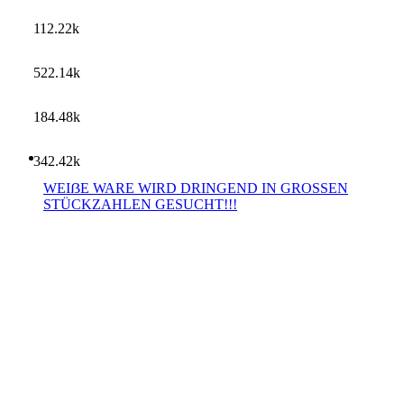
112.22k
522.14k
184.48k
342.42k
WEIẞE WARE WIRD DRINGEND IN GROSSEN
STÜCKZAHLEN GESUCHT!!!