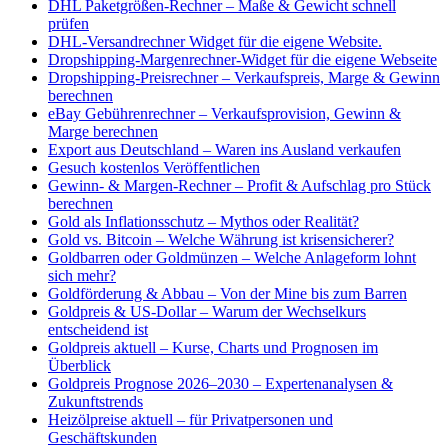
DHL Paketgrößen-Rechner – Maße & Gewicht schnell
prüfen
DHL-Versandrechner Widget für die eigene Website.
Dropshipping-Margenrechner-Widget für die eigene Webseite
Dropshipping-Preisrechner – Verkaufspreis, Marge & Gewinn
berechnen
eBay Gebührenrechner – Verkaufsprovision, Gewinn &
Marge berechnen
Export aus Deutschland – Waren ins Ausland verkaufen
Gesuch kostenlos Veröffentlichen
Gewinn- & Margen-Rechner – Profit & Aufschlag pro Stück
berechnen
Gold als Inflationsschutz – Mythos oder Realität?
Gold vs. Bitcoin – Welche Währung ist krisensicherer?
Goldbarren oder Goldmünzen – Welche Anlageform lohnt
sich mehr?
Goldförderung & Abbau – Von der Mine bis zum Barren
Goldpreis & US-Dollar – Warum der Wechselkurs
entscheidend ist
Goldpreis aktuell – Kurse, Charts und Prognosen im
Überblick
Goldpreis Prognose 2026–2030 – Expertenanalysen &
Zukunftstrends
Heizölpreise aktuell – für Privatpersonen und
Geschäftskunden