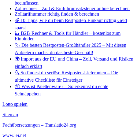
beeinflussen
Zollrechner – Zoll & Einfuhrumsatzsteuer online berechnen
Zolltarifnummer richtig finden & berechnen
💰 10 Tipps, wie du beim Restposten-Einkauf richtig Geld
sparst
🧮 B2B-Rechner & Tools für Händler – kostenlos zum
Einbinden
🏷️ Die besten Restposten-Großhändler 2025 – Mit diesen
Anbietern machst du das beste Geschäft!
🌍 Import aus der EU und China – Zoll, Versand und Risiken
einfach erklärt
🔍 So findest du seriöse Restposten-Lieferanten – Die
ultimative Checkliste für Einsteiger
📦 Was ist Palettenware? – So erkennst du echte
Schnäppchen
Lotto spielen
Sitemap
Fachübersetzungen – Translatio24.org
www.lei.net