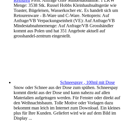
Retouren
Preis: Anfrage GBP Mindestabnahme: 1 LKW
Menge: 3538 Stk. Russel Hobbs Kleinhauhsaltsgeräe wie
Toaster, Bügeleisen, Wasserkocher etc. Es handelt sich um
Retourenware - B-Ware und C-Ware. Nettopreis: Auf
Anfrage/VB Verpackungseinheit (VE): Auf Anfrage/VB
Mindestabnahmemenge: Auf Anfrage/VB Grosshändler
kommt aus Polen und hat 351 Angebote aktuell auf
grosshandel-zentrum eingestellt.
Schneespray , 100ml mit Dose
Snow oder Schnee aus der Dose zum spühen. Schneespay
kommt direkt aus der Dose und kann nahezu auf allen
Materialien aufgetragen werden. Für Fenster oder direkt auf
den Weihnachtsbaum. Tolle Motive oder Vorlagen dazu
bekommt man leich im Internet zum Download. Ein kleines
plus für Ihre Kunden. Geliefert wird wie auf dem Bild im
Display ...