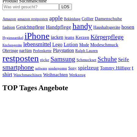
Produkt Suchmaschine
LOS
apple
Damenschuhe
Amazon
Collier
amazon restposten
Bekleidung
handy
hosen
Handpflege
Gesichtspflege
fashion
Haushaltsgeräte
iPhone
Körperpflege
jacken
Kerzen
jeans
Hygieneartikel
lebensmittel
Lotion
Lego
Modeschmuck
Mode
Küchengeräte
Playstation
Ohrringe
parfüm
Perlenkette
Ralph Lauren
restposten
Samsung
Schuhe
Seife
röcke
Schmuckset
smartphone
t
spielzeug
Tommy Hilfiger
Sony
software
sonderposten
shirt
Weihnachten
Waschmaschinen
Werkzeug
TOP Tages Angebote