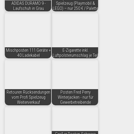
ADIDAS DURAMO 9 -
Spielzeug (Playmobil &
Laufschuh in Grau
LEGO) – nur 250 € / Palette
Mischposten 111 Geräte +
E-Zigarette inkl.
40 Ladekabel
Luftpolsterumschlag je Teil
Retouren Rücksendungen
Posten Fred Perry
vom Profi Spielzeug
Winterjacken - nur für
Weiterverkauf
Gewerbetreibende