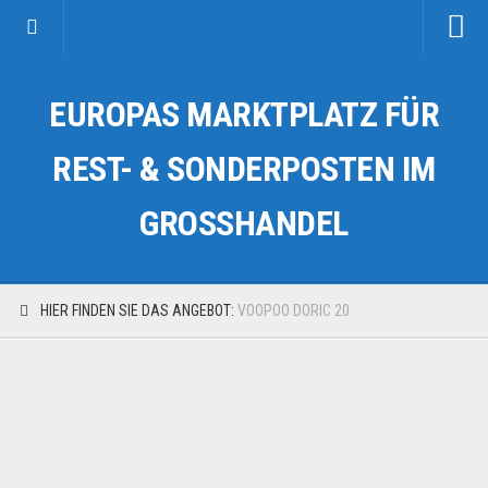
Startseite
EUROPAS MARKTPLATZ FÜR
Kategorien
Auto & Motorrad
REST- & SONDERPOSTEN IM
Drogerie & Tierbedarf
GROSSHANDEL
Fahrzeuge & Transport
Fashion & Mode
Garten & Werkzeug
HIER FINDEN SIE DAS ANGEBOT:
VOOPOO DORIC 20
Geschäft, Büro & Schreibwaren
Geschenkartikel
Haushaltswaren
Handy und Smartphone
Kosmetik & Pflege