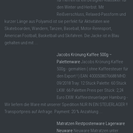
für Herren ist ein Designer-Klassiker für
den Winter und Herbst. Mit
Reißverschluss, Relaxed-Passform und
kurzer Länge aus Polyamid ist sie perfekt für Aktivitäten wie
Skateboarden, Wandern, Tanzen, Baseball, Motor-Rennsport,
American Football, Basketball und Skifahren. Die Jacke ist in Blau
gehalten und mit ...
Jacobs Krönung Kaffee 500g –
Palettenware
Jacobs Krönung Kaffee
500g - gemahlen ( ohne Kaffeesteuer für
den Export ! ) EAN: 4000508076688 MHD:
09/2018 Tray: 12 Stück Palette: 60 Stück
LKW: 66 Paletten Preis per Stück: 2,24
Euro EXW: Kaffeesteuerlager Hamburg -
Wir liefern die Ware mit unserer Spedition NUR IN EIN STEUERLAGER !!
Transportpreis auf Anfrage. Payment: 20 % Anzahlung ...
Matratzen Restpostenware Lagerware
Neuware
Neuware Matratzen unter