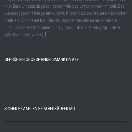
Mio. Euro Umsatz abgeschlossen, wie das Unternehmen mitteilt. Das
Auslandsgeschäft lege um rund 60 Prozent zu und steuere inzwischen
mehr als 20 Prozent bei. Dieses Jahr kämen sieben neue Märkte
hinzu, darunter UK, Spanien und Ungarn. Über die neu gegründete
„Media House“ wolle […]
GEPRÜFTER GROSSHANDELSMARKTPLATZ
SICHER BEZAHLEN BEIM VERKÄUFER MIT: