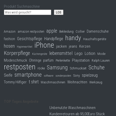
Produkt Suchmaschine
LOS
apple
Damenschuhe
Collier
Amazon
amazon restposten
Bekleidung
handy
Gesichtspflege
Handpflege
fashion
Haushaltsgeräte
iPhone
hosen
jacken
jeans
Kerzen
Hygieneartikel
Körperpflege
lebensmittel
Lego
Lotion
Mode
Küchengeräte
Modeschmuck
Playstation
Ohrringe
parfüm
Perlenkette
Ralph Lauren
restposten
Samsung
Schuhe
röcke
Schmuckset
smartphone
Seife
spielzeug
Sony
software
sonderposten
t shirt
Tommy Hilfiger
Weihnachten
Waschmaschinen
Werkzeug
TOP Tages Angebote
Unbenutzte Waschmaschinen
Kundenretouren ab 95,00Euro Stück