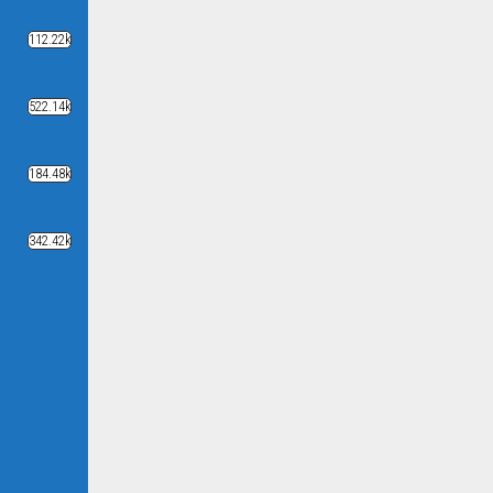
112.22k
522.14k
184.48k
342.42k