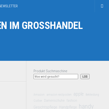
NEWSLETTER
N IM GROSSHANDEL
Produkt Suchmaschine
LOS
apple
Amazon
amazon restposten
Bekleidung
Damenschuhe
Collier
fashion
handy
Gesichtspflege
Handpflege