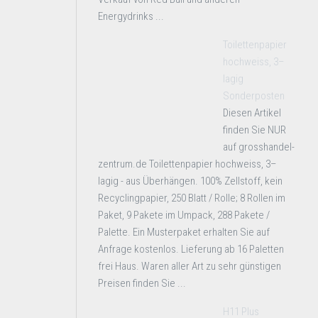
Energydrinks ...
Toilettenpapier
hochweiss, 3–
lagig
Sonderposten
Diesen Artikel
finden Sie NUR
auf grosshandel-
zentrum.de Toilettenpapier hochweiss, 3–
lagig - aus Überhängen. 100% Zellstoff, kein
Recyclingpapier, 250 Blatt / Rolle; 8 Rollen im
Paket, 9 Pakete im Umpack, 288 Pakete /
Palette. Ein Musterpaket erhalten Sie auf
Anfrage kostenlos. Lieferung ab 16 Paletten
frei Haus. Waren aller Art zu sehr günstigen
Preisen finden Sie ...
H11 Plus