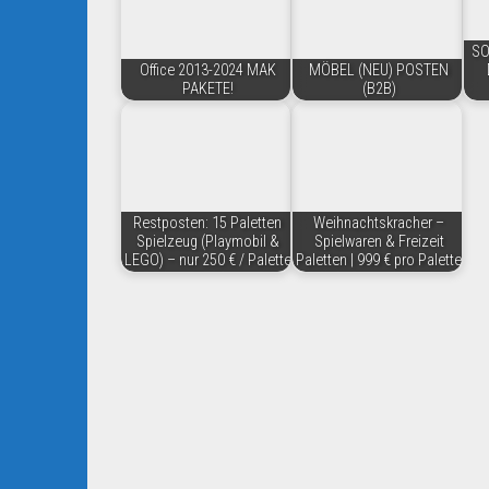
SO
Office 2013-2024 MAK
MÖBEL (NEU) POSTEN
PAKETE!
(B2B)
Restposten: 15 Paletten
Weihnachtskracher –
Spielzeug (Playmobil &
Spielwaren & Freizeit
LEGO) – nur 250 € / Palette
Paletten | 999 € pro Palette