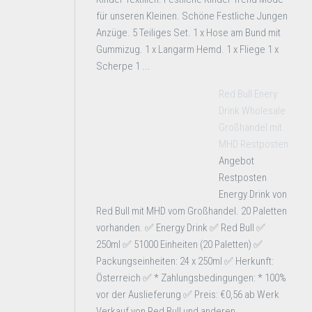
für unseren Kleinen. Schöne Festliche Jungen
Anzüge. 5 Teiliges Set. 1 x Hose am Bund mit
Gummizug. 1 x Langarm Hemd. 1 x Fliege 1 x
Scherpe 1 ...
Red Bull Enery
Drink Wholesale
Großhandel mit
MHD Restposten
Angebot
Restposten
Energy Drink von
Red Bull mit MHD vom Großhandel. 20 Paletten
vorhanden. ✅ Energy Drink ✅ Red Bull ✅
250ml ✅ 51000 Einheiten (20 Paletten) ✅
Packungseinheiten: 24 x 250ml ✅ Herkunft:
Österreich ✅ * Zahlungsbedingungen: * 100%
vor der Auslieferung ✅ Preis: €0,56 ab Werk
Verkauf von Red Bull und anderen