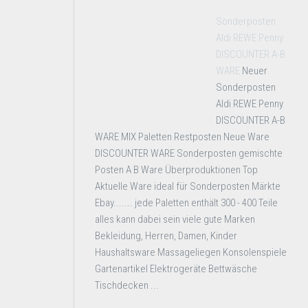
Sonderposten
Aldi REWE Penny
DISCOUNTER A-B
WARE
Neuer
Sonderposten
Aldi REWE Penny
DISCOUNTER A-B
WARE MIX Paletten Restposten Neue Ware
DISCOUNTER WARE Sonderposten gemischte
Posten A B Ware Überproduktionen Top
Aktuelle Ware ideal für Sonderposten Märkte
Ebay....... jede Paletten enthält 300 - 400 Teile
alles kann dabei sein viele gute Marken
Bekleidung, Herren, Damen, Kinder
Haushaltsware Massageliegen Konsolenspiele
Gartenartikel Elektrogeräte Bettwäsche
Tischdecken ...