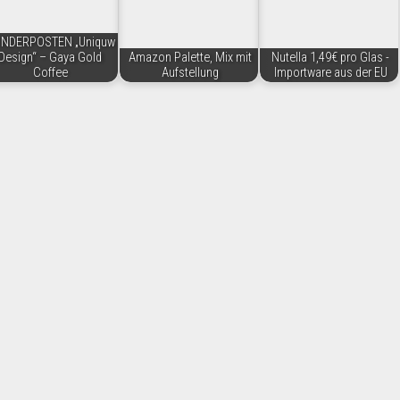
NDERPOSTEN „Uniquw
Design“ – Gaya Gold
Amazon Palette, Mix mit
Nutella 1,49€ pro Glas -
Coffee
Aufstellung
Importware aus der EU