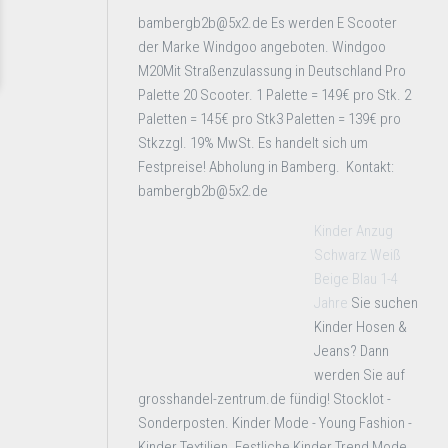
bambergb2b@5x2.de Es werden E Scooter
der Marke Windgoo angeboten. Windgoo
M20Mit Straßenzulassung in Deutschland Pro
Palette 20 Scooter. 1 Palette = 149€ pro Stk. 2
Paletten = 145€ pro Stk3 Paletten = 139€ pro
Stkzzgl. 19% MwSt. Es handelt sich um
Festpreise! Abholung in Bamberg. Kontakt:
bambergb2b@5x2.de
Kinder Anzug
Schwarz Weiß
Beige Blau 1-4
Jahre
Sie suchen
Kinder Hosen &
Jeans? Dann
werden Sie auf
grosshandel-zentrum.de fündig! Stocklot -
Sonderposten. Kinder Mode - Young Fashion -
Kinder Textilien. Festliche Kinder Trend Mode