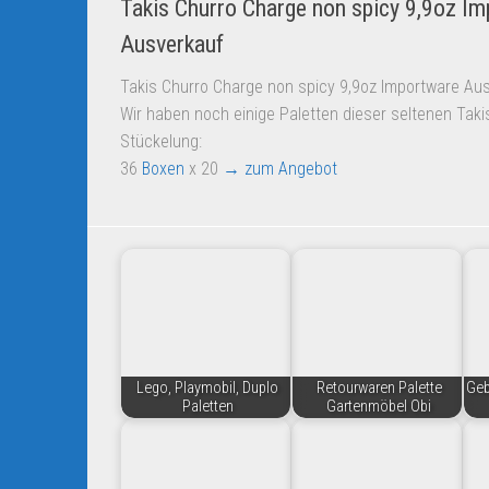
Takis Churro Charge non spicy 9,9oz I
Ausverkauf
Takis Churro Charge non spicy 9,9oz Importware Au
Wir haben noch einige Paletten dieser seltenen Takis
Stückelung:
36
Boxen
x 20
→ zum Angebot
Lego, Playmobil, Duplo
Retourwaren Palette
Geb
Paletten
Gartenmöbel Obi