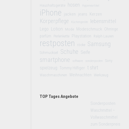
hosen
Haushaltsgeräte
Hygieneartikel
iPhone
jacken
jeans
Kerzen
Körperpflege
lebensmittel
Küchengeräte
Lego
Lotion
Modeschmuck
Mode
Ohrringe
Playstation
parfüm
Perlenkette
Ralph Lauren
restposten
Samsung
röcke
Schuhe
Seife
Schmuckset
smartphone
Sony
software
sonderposten
t shirt
spielzeug
Tommy Hilfiger
Weihnachten
Waschmaschinen
Werkzeug
TOP Tages Angebote
Sonderposten
Waschmittel –
Vollwaschmittel
zum Sonderpreis