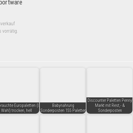
mportware
sverkauf
 vorrätig.
Discounter Paletten Penny
rauchte Europaletten (I.
Babynahrung
Markt mit Rest,- &
Wahl) trocken, hell
Sonderposten 155 Paletten
Sonderposten