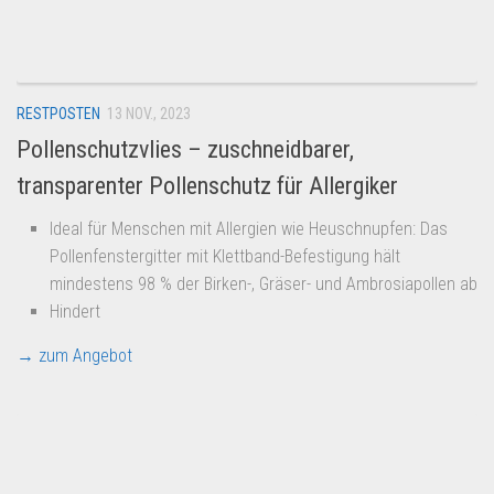
Dropshipping-Produkte
B2B Produkte
Grosshandel
RESTPOSTEN
13 NOV., 2023
Amazon
Pollenschutzvlies – zuschneidbarer,
Aldi
transparenter Pollenschutz für Allergiker
Lidl
Ideal für Menschen mit Allergien wie Heuschnupfen: Das
Kostenlos verkaufen
Pollenfenstergitter mit Klettband-Befestigung hält
Anmelden
mindestens 98 % der Birken-, Gräser- und Ambrosiapollen ab
Hindert
Kostenlos Registrieren
→ zum Angebot
Newsletter