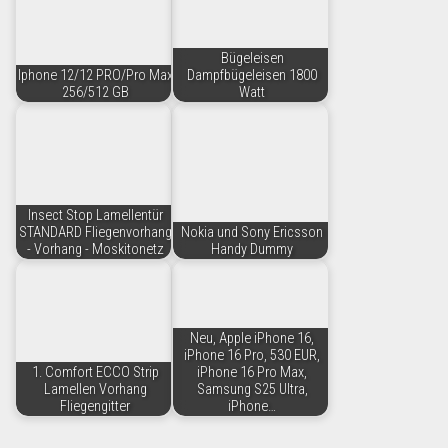
Bügeleisen
Iphone 12/12 PRO/Pro Max
Dampfbügeleisen 1800
256/512 GB
Watt
Insect Stop Lamellentür
STANDARD Fliegenvorhang
Nokia und Sony Ericsson
- Vorhang - Moskitonetz
Handy Dummy
Neu, Apple iPhone 16,
iPhone 16 Pro, 530 EUR,
1. Comfort ECCO Strip
iPhone 16 Pro Max,
Lamellen Vorhang
Samsung S25 Ultra,
Fliegengitter
iPhone…