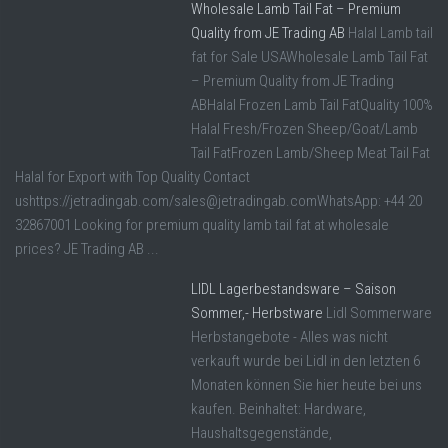
Wholesale Lamb Tail Fat – Premium
Quality from JE Trading AB
Halal Lamb tail
fat for Sale USAWholesale Lamb Tail Fat
– Premium Quality from JE Trading
ABHalal Frozen Lamb Tail FatQuality 100%
Halal Fresh/Frozen Sheep/Goat/Lamb
Tail FatFrozen Lamb/Sheep Meat Tail Fat
Halal for Export with Top Quality Contact
ushttps://jetradingab.com/sales@jetradingab.comWhatsApp: +44 20
32867001 Looking for premium quality lamb tail fat at wholesale
prices? JE Trading AB ...
LIDL Lagerbestandsware – Saison
Sommer,- Herbstware
Lidl Sommerware
Herbstangebote - Alles was nicht
verkauft wurde bei Lidl in den letzten 6
Monaten können Sie hier heute bei uns
kaufen. Beinhaltet: Hardware,
Haushaltsgegenstände,