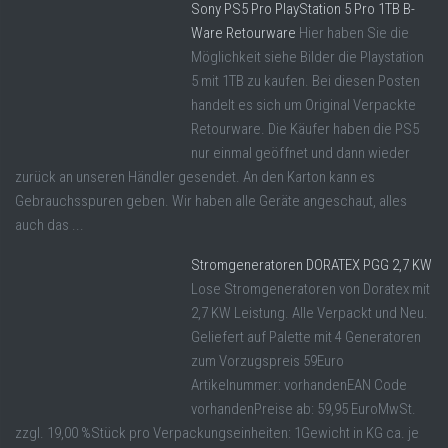
Sony PS5 Pro PlayStation 5 Pro 1TB B-
Ware Retourware
Hier haben Sie die
Möglichkeit siehe Bilder die Playstation
5 mit 1TB zu kaufen. Bei diesen Posten
handelt es sich um Original Verpackte
Retourware. Die Käufer haben die PS5
nur einmal geöffnet und dann wieder
zurück an unseren Händler gesendet. An den Karton kann es
Gebrauchsspuren geben. Wir haben alle Geräte angeschaut, alles
auch das ...
Stromgeneratoren DORATEX PGG 2,7 KW
Lose Stromgeneratoren von Doratex mit
2,7 KW Leistung. Alle Verpackt und Neu.
Geliefert auf Palette mit 4 Generatoren
zum Vorzugspreis 59Euro
Artikelnummer: vorhandenEAN Code
vorhandenPreise ab: 59,95 EuroMwSt.
zzgl. 19,00 %Stück pro Verpackungseinheiten: 1Gewicht in KG ca. je