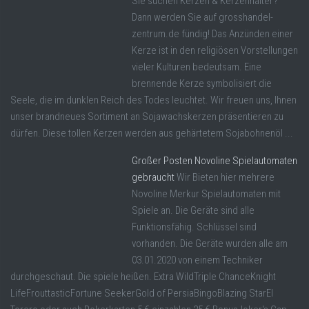
Sie suchen Kerzen & Kerzenhalter?
Dann werden Sie auf grosshandel-
zentrum.de fündig! Das Anzünden einer
Kerze ist in den religiösen Vorstellungen
vieler Kulturen bedeutsam. Eine
brennende Kerze symbolisiert die
Seele, die im dunklen Reich des Todes leuchtet. Wir freuen uns, Ihnen
unser brandneues Sortiment an Sojawachskerzen präsentieren zu
dürfen. Diese tollen Kerzen werden aus gehärtetem Sojabohnenöl ...
Großer Posten Novoline Spielautomaten
gebraucht
Wir Bieten hier mehrere
Novoline Merkur Spielautomaten mit
Spiele an. Die Geräte sind alle
Funktionsfähig. Schlüssel sind
vorhanden. Die Geräte wurden alle am
03.01.2020 von einem Techniker
durchgeschaut. Die spiele heißen. Extra WildTriple ChanceKnight
LifeFrouttasticFortune SeekerGold of PersiaBingoBlazing StarEl