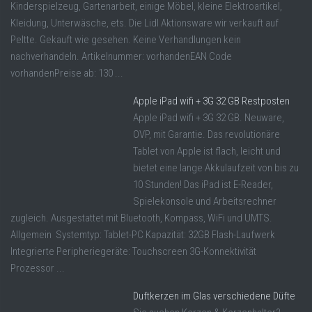
Kinderspielzeug, Gartenarbeit, einige Möbel, kleine Elektroartikel,
Kleidung, Unterwäsche, ets. Die Lidl Aktionsware wir verkauft auf
Peltte. Gekauft wie gesehen. Keine Verhandlungen kein
nachverhandeln. Artikelnummer: vorhandenEAN Code
vorhandenPreise ab: 130 ...
Apple iPad wifi + 3G 32 GB Restposten
Apple iPad wifi + 3G 32 GB. Neuware,
OVP, mit Garantie. Das revolutionäre
Tablet von Apple ist flach, leicht und
bietet eine lange Akkulaufzeit von bis zu
10 Stunden! Das iPad ist E-Reader,
Spielekonsole und Arbeitsrechner
zugleich. Ausgestattet mit Bluetooth, Kompass, WiFi und UMTS.
Allgemein Systemtyp: Tablet-PC Kapazität: 32GB Flash-Laufwerk
Integrierte Peripheriegeräte: Touchscreen 3G-Konnektivität
Prozessor ...
Duftkerzen im Glas verschiedene Düfte