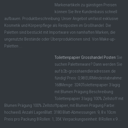
Markenartikeln zu günstigen Preisen
können Sie Ihre Kundenbasis schnell
aufbauen. Produktbeschreibung: Unser Angebot umfasst exklusive
Kosmetik und Körperpflege als Restposten im Großhandel. Die
Paletten sind bestückt mit Importware von namhaften Marken, die
ungenutzte Bestände oder Überproduktionen sind. Von Make-up-
Paletten ...
Toilettenpapier Grosshandel Posten
Sie
suchen Palettenware? Dann werden Sie
auf b2b-grosshaendleradressen.de
fündig! Preis: 0,98 EURMindestabnahme:
168Menge: 3240Toilettenpapier 3 lagig
mit Blumen Prägung Beschreibung
Toilettenpapier 3 lagig 100% Zellstoff mit
Blumen Prägung 100% Zellstoffpapier, mit Blumen Prägung Farbe:
hochweiß Anzahl LagenBlatt: 3180 Blatt-Abmessungen: 9, 8 x 10cm
Preis pro Packung 8 Rollen: 1, 35€ Verpackungseinheit: 8 Rollen x 9 ...