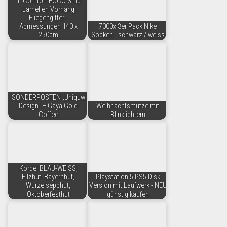
1. Comfort ECCO Strip
Lamellen Vorhang
Fliegengitter -
Abmessungen 140 x
7000x 3er Pack Nike
250cm
Socken - schwarz / weiss
SONDERPOSTEN „Uniquw
Design“ – Gaya Gold
Weihnachtsmütze mit
Coffee
Blinklichtern
Kordel BLAU-WEISS,
Filzhut, Bayernhut,
Playstation 5 PS5 Disk
Wurzelsepphut,
Version mit Laufwerk - NEU
Oktoberfesthut
günstig kaufen