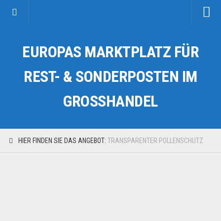
Startseite
EUROPAS MARKTPLATZ FÜR
Kategorien
Auto & Motorrad
REST- & SONDERPOSTEN IM
Drogerie & Tierbedarf
GROSSHANDEL
Fahrzeuge & Transport
Fashion & Mode
Garten & Werkzeug
HIER FINDEN SIE DAS ANGEBOT:
TRANSPARENTER POLLENSCHUTZ
Geschäft, Büro & Schreibwaren
Geschenkartikel
Haushaltswaren
Handy und Smartphone
Kosmetik & Pflege