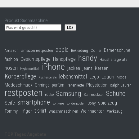
Produkt Suchmaschine
LOS
apple
Damenschuhe
Collier
Amazon
amazon restposten
Bekleidung
handy
Gesichtspflege
Handpflege
fashion
Haushaltsgeräte
iPhone
hosen
jacken
jeans
Kerzen
Hygieneartikel
Körperpflege
lebensmittel
Lego
Lotion
Mode
Küchengeräte
Modeschmuck
Playstation
Ohrringe
parfüm
Perlenkette
Ralph Lauren
restposten
Samsung
Schuhe
röcke
Schmuckset
smartphone
Seife
spielzeug
Sony
software
sonderposten
t shirt
Tommy Hilfiger
Weihnachten
Waschmaschinen
Werkzeug
TOP Tages Angebote