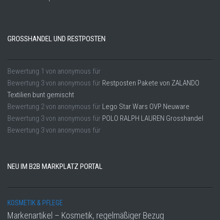
GROSSHANDEL UND RESTPOSTEN
Bewertung
1
von
anonymous
für
Bewertung
3
von
anonymous
für
Restposten Pakete von ZALANDO
Textilien bunt gemischt
Bewertung
2
von
anonymous
für
Lego Star Wars OVP Neuware
Bewertung
3
von
anonymous
für
POLO RALPH LAUREN Grosshandel
Bewertung
3
von
anonymous
für
NEU IM B2B MARKPLATZ PORTAL
KOSMETIK & PFLEGE
Markenartikel – Kosmetik, regelmäßiger Bezug