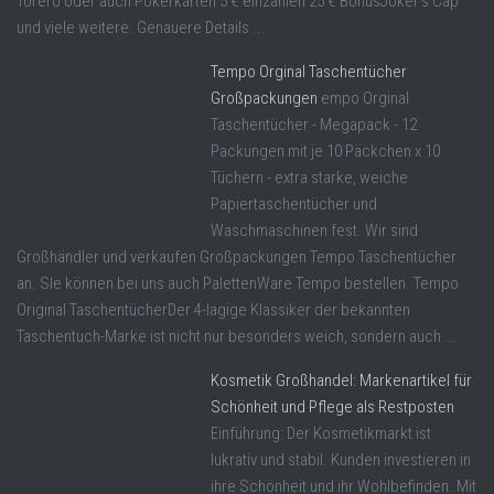
Torero oder auch Pokerkarten 5 € einzahlen 25 € BonusJoker's Cap
und viele weitere. Genauere Details ...
Tempo Orginal Taschentücher
Großpackungen
empo Orginal
Taschentücher - Megapack - 12
Packungen mit je 10 Päckchen x 10
Tüchern - extra starke, weiche
Papiertaschentücher und
Waschmaschinen fest. Wir sind
Großhändler und verkaufen Großpackungen Tempo Taschentücher
an. SIe können bei uns auch PalettenWare Tempo bestellen. Tempo
Original TaschentücherDer 4-lagige Klassiker der bekannten
Taschentuch-Marke ist nicht nur besonders weich, sondern auch ...
Kosmetik Großhandel: Markenartikel für
Schönheit und Pflege als Restposten
Einführung: Der Kosmetikmarkt ist
lukrativ und stabil. Kunden investieren in
ihre Schönheit und ihr Wohlbefinden. Mit