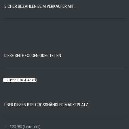
SICHER BEZAHLEN BEIM VERKÄUFER MIT:
DIESE SEITE FOLGEN ODER TEILEN:
112.22k
522.14k
184.48k
342.42k
ÜBER DIESEN B2B-GROSSHÄNDLER MARKTPLATZ
#20780 (kein Titel)