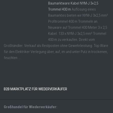
Baumarktware Kabel NYM-J 3×2,5
Trommel 400 m
Auflösung eines
Baumarktes bieten wir NYM-J 3x2,5 mm²
Profitrommel 400 m Trommeln an.
Neuware auf Trommel 400 Meter 3 x 2,5
Kabel. 133 x NYM-J 3x2,5 mm² Trommel
400 m zu verkaufen. Direkt vom
Großhändler. Verkauf als Restposten ohne Gewehrleistung. Top Ware
für den Elektriker Verlegung über, auf, im und unter Putz in trockenen,
feuchten ...
B2B MARKTPLATZ FÜR WIEDERVERKÄUFER
Großhandel für Wiederverkäufer: