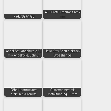
ALU Profi Cuttermesser 9
iPad2 3G 64 GB
mm
Angel-Set, Angelrute 3,60
Hello Kitty Schulrucksack
m + Angelrolle, Schnur
Grosshandel
Föhn Haartrockner
Cuttermesser mit
praktisch & robust
Metallführung 18 mm