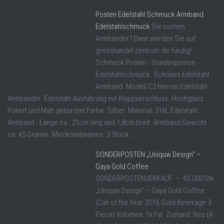
Posten Edelstahl Schmuck Armband
Edelstahlschmuck
Sie suchen
Armbänder? Dann werden Sie auf
grosshandel-zentrum.de fündig!
Schmuck Posten - Sonderposten -
Edelstahlschmuck. Schönes Edelstahl
Armband. Modell C2 Herren Edelstahl
Armbänder. Edelstahl Ausführung mit Klappverschluss. Hochglanz
Poliert und Matt gebürstet Farbe: Silber. Material: 316L Edelstahl .
Armband - Länge ca.: 21cm lang und 1,8cm breit. Armband Gewicht
ca. 45 Gramm. Mindestabnahme: 3 Stück ...
SONDERPOSTEN „Uniquw Design“ –
Gaya Gold Coffee
SONDERPOSTENVERKAUF – 40.000 Stk.
„Uniquw Design“ – Gaya Gold Coffee
(Can of the Year 2019, Gold Beverage 3
Piece) Volumen: 1x Pal. Zustand: Neu (A-