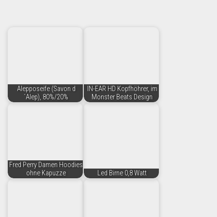
Alepposeife (Savon d
IN-EAR HD Kopfhöhrer, im
´Alep), 80%/20%
Monster Beats Design
Fred Perry Damen Hoodies
ohne Kapuzze
Led Birne 0,8 Watt