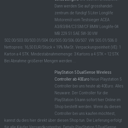
Dann werden Sie auf grosshandel-
zentrum.de fündig! 5 Liter Longlife
Motorenöl vom Testsieger ACEA
A3/B3/B4/C3 SM/CF BMW Longlife-04
MB 229.51 SAE 5W-30 VW
502.00/503.00/503.01/504.00//505.00/506.00/507. VW 505.01/506.0
Nettopreis: 16,50 EUR/Stück + 19% MwSt. Verpackungseinheit (VE): 1
Karton a 4 STK. Mindestabnahmemenge: 3 Kartons a 4 STK = 12 STK
Bei Abnahme größerer Mengen werden ...
PlayStation 5 DualSense Wireless
Controller ab 40Euro
Neue Playstation 5
Controller bei uns heute ab 40Euro. Alles
Neuware. Der Controller für die
PlayStation-5 kann sofort hier Online im
Shop bestellt werden. Wenn du diesen
Controller bei uns kaufen möchtest,
kannst du dies hier direkt über diesen Shop tun. Die Lieferung erfolgt
für alle Käufer Versandkostenfrei. Details PlayStation 5 DualSense