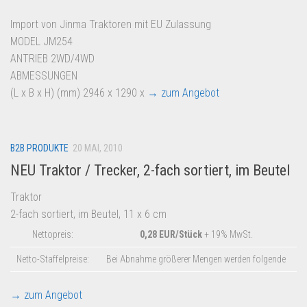
Import von Jinma Traktoren mit EU Zulassung
MODEL JM254
ANTRIEB 2WD/4WD
ABMESSUNGEN
(L x B x H) (mm) 2946 x 1290 x
→ zum Angebot
B2B PRODUKTE
20 MAI, 2010
NEU Traktor / Trecker, 2-fach sortiert, im Beutel
Traktor
2-fach sortiert, im Beutel, 11 x 6 cm
Nettopreis:
0,28 EUR/Stück
+ 19% MwSt.
Netto-Staffelpreise:
Bei Abnahme größerer Mengen werden folgende
→ zum Angebot