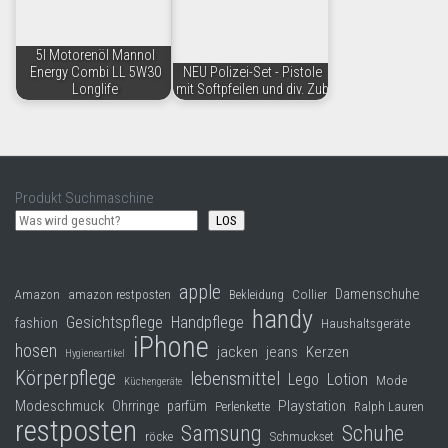
5l Motorenöl Mannol
Energy Combi LL 5W30
NEU Polizei-Set - Pistole
Longlife
mit Softpfeilen und div. Zub
Produkt Suchmaschine
LOS
apple
Damenschuhe
Collier
Amazon
amazon restposten
Bekleidung
handy
Gesichtspflege
Handpflege
fashion
Haushaltsgeräte
iPhone
hosen
jacken
jeans
Kerzen
Hygieneartikel
Körperpflege
lebensmittel
Lego
Lotion
Mode
Küchengeräte
Modeschmuck
Playstation
Ohrringe
parfüm
Perlenkette
Ralph Lauren
restposten
Samsung
Schuhe
röcke
Schmuckset