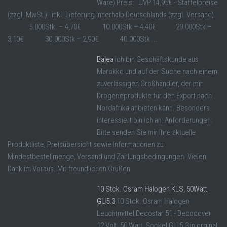
Ware) Preis: UVP 14,95€ - Staffelpreise
(zzgl. MwSt.) inkl. Lieferung innerhalb Deutschlands (zzgl. Versand)
5.000Stk. – 4,70€ 10.000Stk – 4,40€ 20.000Stk –
3,10€ 30.000Stk – 2,90€ 40.000Stk ...
Balea
ich bin Geschäftskunde aus
Marokko und auf der Suche nach einem
zuverlässigen Großhändler, der mir
Drogerieprodukte für den Export nach
Nordafrika anbieten kann. Besonders
interessiert bin ich an: Anforderungen:
Bitte senden Sie mir Ihre aktuelle
Produktliste, Preisübersicht sowie Informationen zu
Mindestbestellmenge, Versand und Zahlungsbedingungen. Vielen
Dank im Voraus. Mit freundlichen Grüßen
10 Stck. Osram Halogen KLS, 50Watt,
GU5.3
10 Stck. Osram Halogen
Leuchtmittel Decostar 51 - Decocover
12 Volt, 50 Watt, Sockel GU 5.3 in orginal