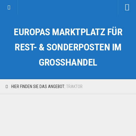
Startseite
EUROPAS MARKTPLATZ FÜR
Kategorien
Auto & Motorrad
REST- & SONDERPOSTEN IM
Drogerie & Tierbedarf
GROSSHANDEL
Fahrzeuge & Transport
Fashion & Mode
Garten & Werkzeug
HIER FINDEN SIE DAS ANGEBOT:
TRAKTOR
Geschäft, Büro & Schreibwaren
Geschenkartikel
Haushaltswaren
Handy und Smartphone
Kosmetik & Pflege