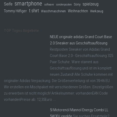
smartphone
Seife
spielzeug
Sony
software
sonderposten
t shirt
Tommy Hilfiger
Weihnachten
Waschmaschinen
Werkzeug
TOP Tages Angebote
NEUE originale adidas Grand Court Base
2.0 Sneaker aus Geschäftsauflösung
Restposten Sneaker von Adidas Grand
Court Base 2.0 - Geschäftsauflösung 325
Paar Schuhe. Ware stammt aus
Geschäftsauflösung und ist im komplett
neuen Zustand! Alle Schuhe kommen mit
originaler Adidas Verpackung. Die Größenverteilung ist von 39-46 EU.
Wir erstellen ein Mischpaket mit verschiedenen Größen. Einzelgrößen
zu erwerben ist nicht möglich! Artikelnummer: vorhandenEAN Code
vorhandenPreise ab: 12,35Euro ...
5l Motorenöl Mannol Energy Combi LL
5W30 Longlife
Sie suchen Ersatzteile?