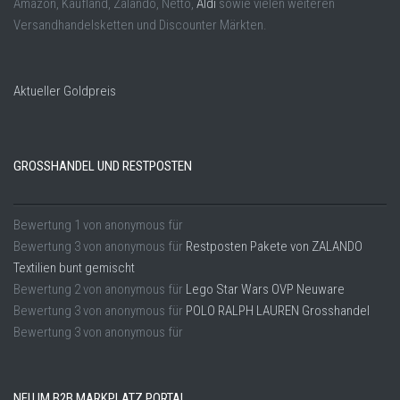
Amazon, Kaufland, Zalando, Netto,
Aldi
sowie vielen weiteren
Versandhandelsketten und Discounter Märkten.
Aktueller Goldpreis
GROSSHANDEL UND RESTPOSTEN
Bewertung
1
von
anonymous
für
Bewertung
3
von
anonymous
für
Restposten Pakete von ZALANDO
Textilien bunt gemischt
Bewertung
2
von
anonymous
für
Lego Star Wars OVP Neuware
Bewertung
3
von
anonymous
für
POLO RALPH LAUREN Grosshandel
Bewertung
3
von
anonymous
für
NEU IM B2B MARKPLATZ PORTAL