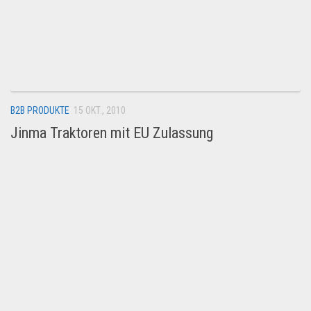
Dropshipping-Produkte
B2B Produkte
Grosshandel
Amazon
Aldi
B2B PRODUKTE
15 OKT., 2010
Lidl
Jinma Traktoren mit EU Zulassung
Kostenlos verkaufen
Anmelden
Kostenlos Registrieren
Newsletter