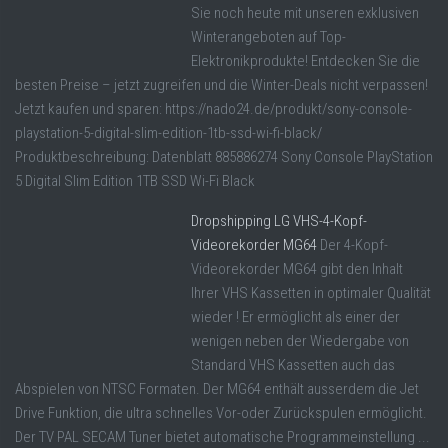
Sie noch heute mit unseren exklusiven
Winterangeboten auf Top-
Elektronikprodukte! Entdecken Sie die
besten Preise – jetzt zugreifen und die Winter-Deals nicht verpassen!
Jetzt kaufen und sparen: https://nado24.de/produkt/sony-console-
playstation-5-digital-slim-edition-1tb-ssd-wi-fi-black/
Produktbeschreibung: Datenblatt 885886274 Sony Console PlayStation
5 Digital Slim Edition 1TB SSD Wi-Fi Black
Dropshipping LG VHS-4-Kopf-
Videorekorder MG64
Der 4-Kopf-
Videorekorder MG64 gibt den Inhalt
Ihrer VHS Kassetten in optimaler Qualität
wieder ! Er ermöglicht als einer der
wenigen neben der Wiedergabe von
Standard VHS Kassetten auch das
Abspielen von NTSC Formaten. Der MG64 enthält ausserdem die Jet
Drive Funktion, die ultra schnelles Vor-oder Zurückspulen ermöglicht.
Der TV PAL SECAM Tuner bietet automatische Programmeinstellung ...