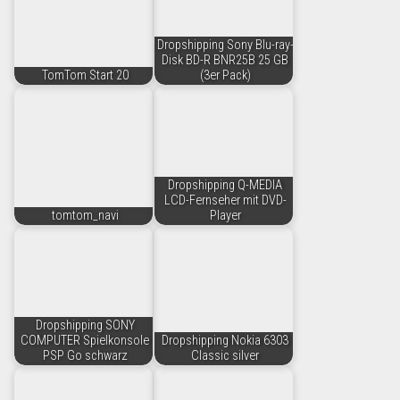
Dropshipping Sony Blu-ray-
Disk BD-R BNR25B 25 GB
TomTom Start 20
(3er Pack)
Dropshipping Q-MEDIA
LCD-Fernseher mit DVD-
tomtom_navi
Player
Dropshipping SONY
COMPUTER Spielkonsole
Dropshipping Nokia 6303
PSP Go schwarz
Classic silver