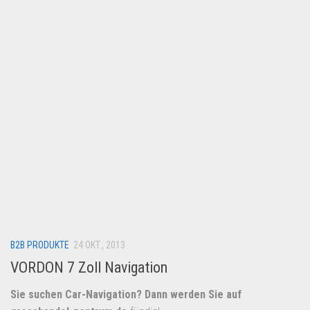
Lebensmittel & Getränke
Multimedia & Elektro
Münzen
Spielzeug & Games
Schuhe & Accessoires
Sport & Freizeit
Uhren & Schmuck
Wohnen & Einrichten
Restposten-Angebote
Restposten für Privatpersonen
B2B PRODUKTE
eBay Restposten kaufen
24 OKT., 2013
VORDON 7 Zoll Navigation
Sonderposten-Angebote
Saison & Eventprodkte
Sie suchen Car-Navigation? Dann werden Sie auf