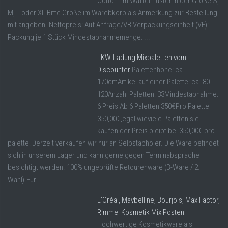
Cotton” im Waffelmuster in der Größe S,
M, L oder XL Bitte Größe im Warebkorb als Anmerkung zur Bestellung
mit angeben. Nettopreis: Auf Anfrage/VB Verpackungseinheit (VE):
Packung je 1 Stück Mindestabnahmemenge: ...
LKW-Ladung Mixpaletten vom
Discounter
Palettenhöhe: ca.
170cmArtikel auf einer Palette: ca. 80-
120Anzahl Paletten: 33Mindestabnahme:
6 Preis:Ab 6 Paletten 350€Pro Palette
350,00€,egal wieviele Paletten sie
kaufen der Preis bleibt bei 350,00€ pro
palette! Derzeit verkaufen wir nur an Selbstabholer. Die Ware befindet
sich in unserem Lager und kann gerne gegen Terminabsprache
besichtigt werden. 100% ungeprüfte Retourenware (B-Ware / 2.
Wahl).Für ...
L’Oréal, Maybelline, Bourjois, Max Factor,
Rimmel Kosmetik Mix Posten
Hochwertige Kosmetikware als