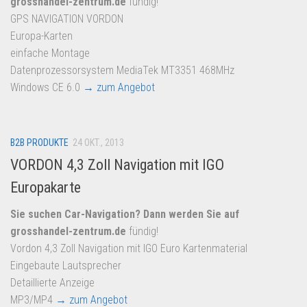
grosshandel-zentrum.de
fündig!
Dropshipping-Produkte
GPS NAVIGATION VORDON
B2B Produkte
Europa-Karten
Grosshandel
einfache Montage
Datenprozessorsystem MediaTek MT3351 468MHz
Amazon
Windows CE 6.0
→ zum Angebot
Aldi
Lidl
B2B PRODUKTE
24 OKT., 2013
Kostenlos verkaufen
VORDON 4,3 Zoll Navigation mit IGO
Anmelden
Europakarte
Kostenlos Registrieren
Sie suchen Car-Navigation? Dann werden Sie auf
Newsletter
grosshandel-zentrum.de
fündig!
Vordon 4,3 Zoll Navigation mit IGO Euro Kartenmaterial
Eingebaute Lautsprecher
Detaillierte Anzeige
MP3/MP4
→ zum Angebot