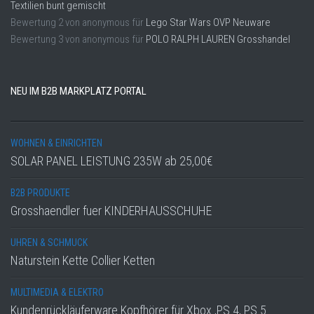
Textilien bunt gemischt
Bewertung
2
von
anonymous
für
Lego Star Wars OVP Neuware
Bewertung
3
von
anonymous
für
POLO RALPH LAUREN Grosshandel
NEU IM B2B MARKPLATZ PORTAL
WOHNEN & EINRICHTEN
SOLAR PANEL LEISTUNG 235W ab 25,00€
B2B PRODUKTE
Grosshaendler fuer KINDERHAUSSCHUHE
UHREN & SCHMUCK
Naturstein Kette Collier Ketten
MULTIMEDIA & ELEKTRO
Kundenrückläuferware Kopfhörer für Xbox ,PS 4, PS 5