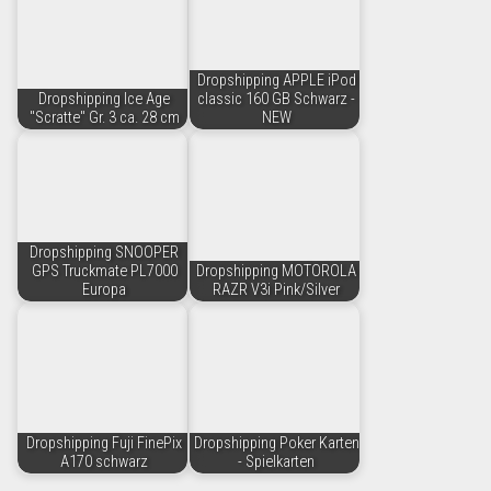
Dropshipping APPLE iPod
Dropshipping Ice Age
classic 160 GB Schwarz -
"Scratte" Gr. 3 ca. 28 cm
NEW
Dropshipping SNOOPER
GPS Truckmate PL7000
Dropshipping MOTOROLA
Europa
RAZR V3i Pink/Silver
Dropshipping Fuji FinePix
Dropshipping Poker Karten
A170 schwarz
- Spielkarten