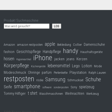
Produkt Suchmaschine
LOS
apple
Damenschuhe
Collier
Amazon
amazon restposten
Bekleidung
handy
Gesichtspflege
Handpflege
fashion
Haushaltsgeräte
iPhone
hosen
jacken
jeans
Kerzen
Hygieneartikel
Körperpflege
lebensmittel
Lego
Lotion
Mode
Küchengeräte
Modeschmuck
Playstation
Ohrringe
parfüm
Perlenkette
Ralph Lauren
restposten
Samsung
Schuhe
röcke
Schmuckset
smartphone
Seife
spielzeug
Sony
software
sonderposten
t shirt
Tommy Hilfiger
Weihnachten
Waschmaschinen
Werkzeug