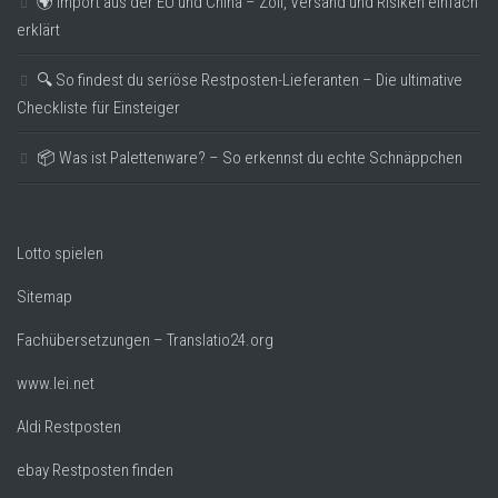
🌍 Import aus der EU und China – Zoll, Versand und Risiken einfach
erklärt
🔍 So findest du seriöse Restposten-Lieferanten – Die ultimative
Checkliste für Einsteiger
📦 Was ist Palettenware? – So erkennst du echte Schnäppchen
Lotto spielen
Sitemap
Fachübersetzungen – Translatio24.org
www.lei.net
Aldi Restposten
ebay Restposten finden