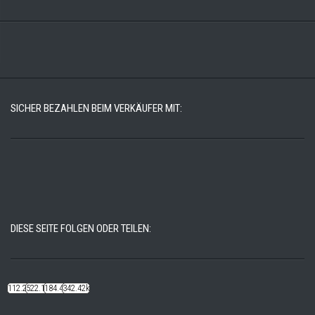
SICHER BEZAHLEN BEIM VERKÄUFER MIT:
DIESE SEITE FOLGEN ODER TEILEN:
112.22k
522.14k
184.48k
342.42k