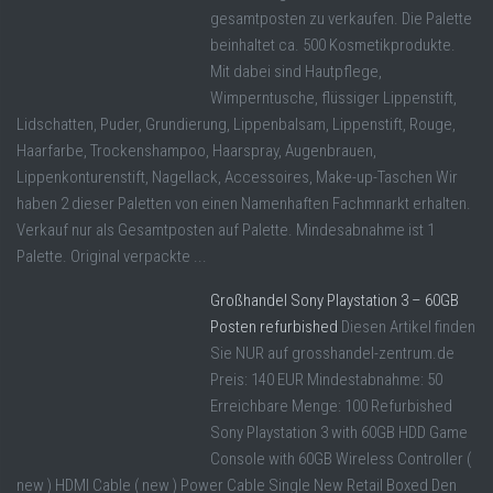
gesamtposten zu verkaufen. Die Palette
beinhaltet ca. 500 Kosmetikprodukte.
Mit dabei sind Hautpflege,
Wimperntusche, flüssiger Lippenstift,
Lidschatten, Puder, Grundierung, Lippenbalsam, Lippenstift, Rouge,
Haarfarbe, Trockenshampoo, Haarspray, Augenbrauen,
Lippenkonturenstift, Nagellack, Accessoires, Make-up-Taschen Wir
haben 2 dieser Paletten von einen Namenhaften Fachmnarkt erhalten.
Verkauf nur als Gesamtposten auf Palette. Mindesabnahme ist 1
Palette. Original verpackte ...
Großhandel Sony Playstation 3 – 60GB
Posten refurbished
Diesen Artikel finden
Sie NUR auf grosshandel-zentrum.de
Preis: 140 EUR Mindestabnahme: 50
Erreichbare Menge: 100 Refurbished
Sony Playstation 3 with 60GB HDD Game
Console with 60GB Wireless Controller (
new ) HDMI Cable ( new ) Power Cable Single New Retail Boxed Den