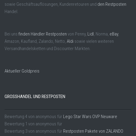
sowie Geschäftsauflösungen, Kundenretouren und
den Restposten
Handel.
Bei uns
finden Händler Restposten
von Penny,
Lidl
, Norma,
eBay
,
Amazon, Kaufland, Zalando, Netto,
Aldi
sowie vielen weiteren
Versandhandelsketten und Discounter Märkten.
Aktueller Goldpreis
GROSSHANDEL UND RESTPOSTEN
Bewertung
4
von
anonymous
für
Lego Star Wars OVP Neuware
Bewertung
1
von
anonymous
für
Bewertung
3
von
anonymous
für
Restposten Pakete von ZALANDO