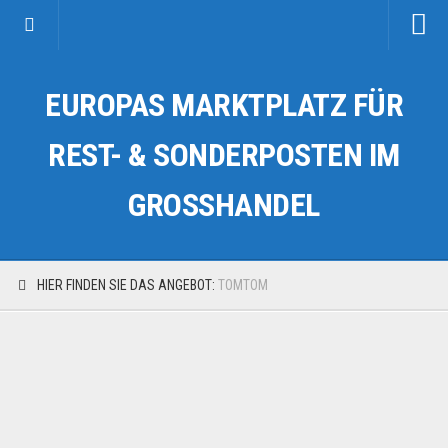
Startseite
EUROPAS MARKTPLATZ FÜR
Kategorien
Auto & Motorrad
REST- & SONDERPOSTEN IM
Drogerie & Tierbedarf
GROSSHANDEL
Fahrzeuge & Transport
Fashion & Mode
Garten & Werkzeug
HIER FINDEN SIE DAS ANGEBOT:
TOMTOM
Geschäft, Büro & Schreibwaren
Geschenkartikel
Haushaltswaren
Handy und Smartphone
Kosmetik & Pflege