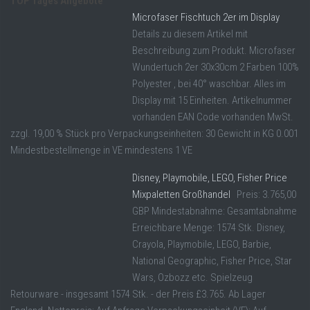
TOP Tages Angebote
Microfaser Fischtuch 2er im Display
Details zu diesem Artikel mit
Beschreibung zum Produkt. Microfaser
Wundertuch 2er 30x30cm 2 Farben 100%
Polyester , bei 40° waschbar. Alles im
Display mit 15 Einheiten. Artikelnummer
vorhanden EAN Code vorhanden MwSt.
zzgl. 19,00 % Stück pro Verpackungseinheiten: 30 Gewicht in KG 0.001
Mindestbestellmenge in VE mindestens 1 VE
Disney, Playmobile, LEGO, Fisher Price
Mixpaletten Großhandel
Preis: 3.765,00
GBP Mindestabnahme: Gesamtabnahme
Erreichbare Menge: 1574 Stk. Disney,
Crayola, Playmobile, LEGO, Barbie,
National Geographic, Fisher Price, Star
Wars, Ozbozz etc. Spielzeug
Retourware - insgesamt 1574 Stk. - der Preis £3.765. Ab Lager