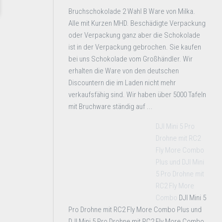
Bruchschokolade 2 Wahl B Ware von Milka.
Alle mit Kurzen MHD. Beschädigte Verpackung
oder Verpackung ganz aber die Schokolade
ist in der Verpackung gebrochen. Sie kaufen
bei uns Schokolade vom Großhändler. Wir
erhalten die Ware von den deutschen
Discountern die im Laden nicht mehr
verkaufsfähig sind. Wir haben über 5000 Tafeln
mit Bruchware ständig auf ...
DJI Mini 5 Pro
Drohne mit RC2
Fly More Combo
Plus und DJI Mini
5 Pro Drohne mit
RC2 Fly More
Combo
DJI Mini 5
Pro Drohne mit RC2 Fly More Combo Plus und
DJI Mini 5 Pro Drohne mit RC2 Fly More Combo