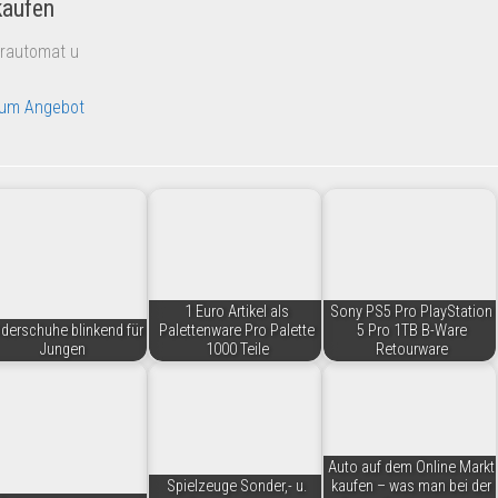
kaufen
erautomat u
um Angebot
1 Euro Artikel als
Sony PS5 Pro PlayStation
nderschuhe blinkend für
Palettenware Pro Palette
5 Pro 1TB B-Ware
Jungen
1000 Teile
Retourware
Auto auf dem Online Markt
Spielzeuge Sonder,- u.
kaufen – was man bei der