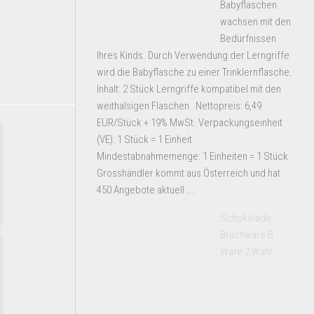
Babyflaschen
wachsen mit den
Bedürfnissen
Ihres Kinds. Durch Verwendung der Lerngriffe
wird die Babyflasche zu einer Trinklernflasche.
Inhalt: 2 Stück Lerngriffe kompatibel mit den
weithalsigen Flaschen Nettopreis: 6,49
EUR/Stück + 19% MwSt. Verpackungseinheit
(VE): 1 Stück = 1 Einheit
Mindestabnahmemenge: 1 Einheiten = 1 Stück
Grosshändler kommt aus Österreich und hat
450 Angebote aktuell ...
Schokolade
Bruchware B
Ware 2 Wahl