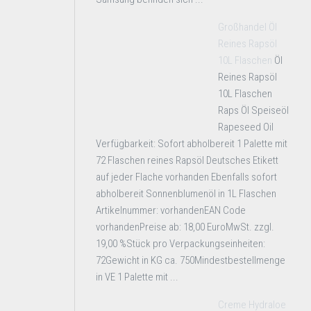
Großhandel Öl
Reines Rapsöl
10L Flaschen
Öl
Reines Rapsöl
10L Flaschen
Raps Öl Speiseöl
Rapeseed Oil
Verfügbarkeit: Sofort abholbereit 1 Palette mit
72 Flaschen reines Rapsöl Deutsches Etikett
auf jeder Flache vorhanden Ebenfalls sofort
abholbereit Sonnenblumenöl in 1L Flaschen
Artikelnummer: vorhandenEAN Code
vorhandenPreise ab: 18,00 EuroMwSt. zzgl.
19,00 %Stück pro Verpackungseinheiten:
72Gewicht in KG ca. 750Mindestbestellmenge
in VE 1 Palette mit ...
Creme Hydraloe