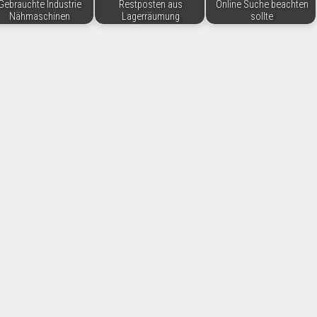
Gebrauchte Industrie
Restposten aus
Online Suche beachten
Nähmaschinen
Lagerräumung
sollte