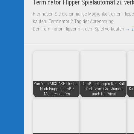
Terminator Flipper Spielautomat zu ver
Hier haben Sie die einmalige Möglichkeit einen Flipp
kaufen. Terminator 2 Tag der Abrechnung
Den Terminator Flipper mit dem Spiel verkaufen
→ z
YumYum MIXPAKET Instant
Großpackungen Red Bull
Nudelsuppen große
direkt vom Großhandel
Ki
Mengen kaufen
auch für Privat