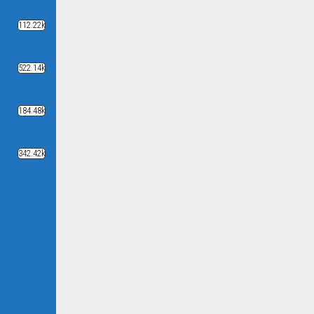
112.22k
522.14k
184.48k
342.42k