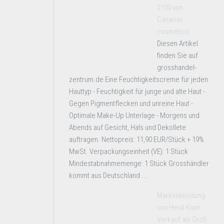
2100 von
Canarias
cosmetics
Diesen Artikel
finden Sie auf
grosshandel-
zentrum.de Eine Feuchtigkeitscreme für jeden
Hauttyp - Feuchtigkeit für junge und alte Haut -
Gegen Pigmentflecken und unreine Haut -
Optimale Make-Up Unterlage - Morgens und
Abends auf Gesicht, Hals und Dekollete
auftragen. Nettopreis: 11,90 EUR/Stück + 19%
MwSt. Verpackungseinheit (VE): 1 Stück
Mindestabnahmemenge: 1 Stück Grosshändler
kommt aus Deutschland ...
Markenkleidung
von Heidi Klum
Verkauf als Groß-