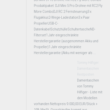
Produktpaket: DJI Mini 5 Pro Drohne mit RC2 Fly
More ComboDJI RC 2 Fernsteuerung3 x
Flugakkus2-Wege-Ladestation3 x Paar
PropellerUSB-C-
DatenkabelSchutzhülleSchultertascheND-
Filterset1 Jahr eingeschränkte
Herstellergarantie (ausgenommen Akku und
Propeller)1 Jahr eingeschränkte
Herstellergarantie (Akku mit weniger als ...
Tommy Hilfiger
Damentaschen
Restposten
Damentaschen
von Tommy
Hilfiger - Liste mit
den Modellen
vorhanden Nettopreis:9.000,00 EUR/Stück +
19% MwSt. Grosshändler kommt aus