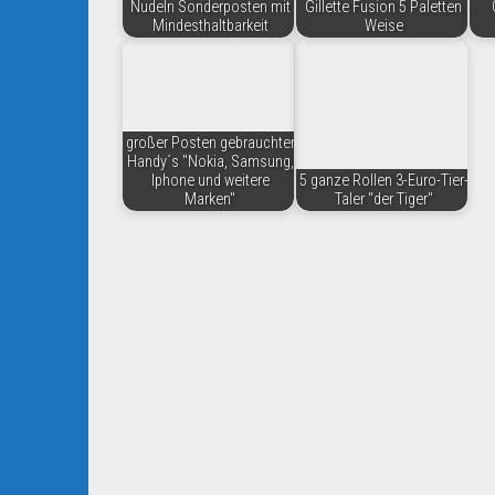
Nudeln Sonderposten mit
Gillette Fusion 5 Paletten
Mindesthaltbarkeit
Weise
großer Posten gebrauchter
Handy´s "Nokia, Samsung,
Iphone und weitere
5 ganze Rollen 3-Euro-Tier-
Marken"
Taler "der Tiger"