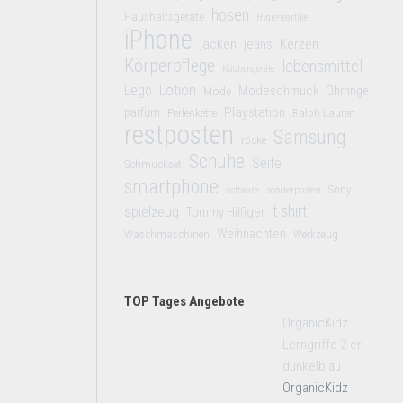
hosen
Haushaltsgeräte
Hygieneartikel
iPhone
jacken
jeans
Kerzen
Körperpflege
lebensmittel
Küchengeräte
Lego
Lotion
Modeschmuck
Mode
Ohrringe
Playstation
parfüm
Perlenkette
Ralph Lauren
restposten
Samsung
röcke
Schuhe
Seife
Schmuckset
smartphone
Sony
software
sonderposten
t shirt
spielzeug
Tommy Hilfiger
Weihnachten
Waschmaschinen
Werkzeug
TOP Tages Angebote
OrganicKidz
Lerngriffe 2-er
dunkelblau
OrganicKidz