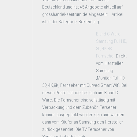
Deutschland und hat 45 Angebote aktuell auf
grosshandel-zentrum.de eingestellt. Artikel
ist in der Kategorie: Bekleidung
B und C Ware
Samsung Full HD,
3D, 4K,8K
Fernseher
Direkt
vom Hersteller
Samsung
,Monitor, Full HD,
3D, 4K,8K, Fernseher mit Curved,Smart,Wifi. Bei
diesen Posten ahndelt es sich um B und C
Ware. Die Fernseher sind vollständig mit
Verpackung und dem Zubehör. Ferseher
können ausgepackt worden sein und wurden
dann vom Käufer an Samsung den Hersteller
zurück gesendet. Die TV Fernseher von
Samsung befinden sich ...