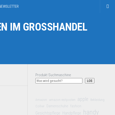
NEWSLETTER
N IM GROSSHANDEL
Produkt Suchmaschine
LOS
apple
Amazon
amazon restposten
Bekleidung
Damenschuhe
Collier
fashion
handy
Gesichtspflege
Handpflege