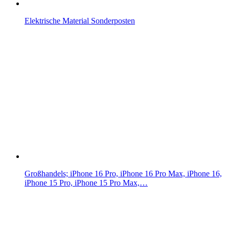
Elektrische Material Sonderposten
Großhandels; iPhone 16 Pro, iPhone 16 Pro Max, iPhone 16,
iPhone 15 Pro, iPhone 15 Pro Max,…