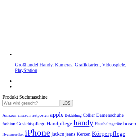
Großhandel Handy, Kameras, Grafikkarten, Videospiele,
PlayStation
Produkt Suchmaschine
LOS
apple
Damenschuhe
Amazon
Collier
amazon restposten
Bekleidung
handy
hosen
Handpflege
Gesichtspflege
fashion
Haushaltsgeräte
iPhone
Körperpflege
jacken
Kerzen
jeans
Hygieneartikel