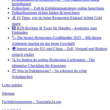
beeinflussen
Zollrechner – Zoll & Einfuhrumsatzsteuer online berechnen
Zolltarifnummer richtig finden & berechnen
💰 10 Tipps, wie du beim Restposten-Einkauf richtig Geld
sparst
🧮 B2B-Rechner & Tools für Händler – kostenlos zum
Einbinden
🏷️ Die besten Restposten-Großhändler 2025 – Mit diesen
Anbietern machst du das beste Geschäft!
🌍 Import aus der EU und China – Zoll, Versand und Risiken
einfach erklärt
🔍 So findest du seriöse Restposten-Lieferanten – Die
ultimative Checkliste für Einsteiger
📦 Was ist Palettenware? – So erkennst du echte
Schnäppchen
Lotto spielen
Sitemap
Fachübersetzungen – Translatio24.org