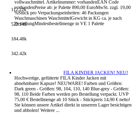
vollwaschmittel. Artikelnummer: vorhandenEAN Code
vorhandenPreise ab: je Palette 890,00 EuroMwSt. zzgl. 19,00
112.22k
%Stück pro Verpackungseinheiten: 46 Packungen
Waschmaschinen WaschmittelGewicht in KG ca. je nach
BestellungMindestbestellmenge in VE 1 Palette
522.14k
184.48k
342.42k
FILA KINDER JACKEN! NEU!
Hochwertige, gefütterte FILA Kinder Jacken mit
abnehmbarer Kapuze! NEUWARE! Farben und Größen:
Dark green - Größen: 98, 104, 110, 140 Blue-grey - Größen:
98, 110 Beide Farben werden pro Bestellung verpackt. UVP
75,00 € Bestellmenge ab 10 Stück - Stückpreis 14,90 € netto!
Sie können unsere Artikel direkt in unserem Lager besichtigen
und abholen! Weitere ...