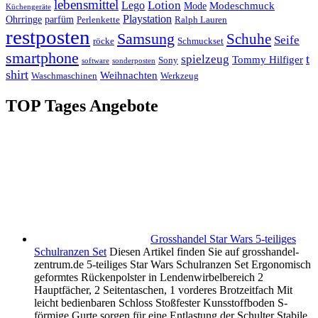
lebensmittel
Lotion
Lego
Modeschmuck
Mode
Küchengeräte
Playstation
Ohrringe
parfüm
Perlenkette
Ralph Lauren
restposten
Samsung
Schuhe
Seife
röcke
Schmuckset
smartphone
t
spielzeug
Tommy Hilfiger
Sony
software
sonderposten
shirt
Weihnachten
Waschmaschinen
Werkzeug
TOP Tages Angebote
Grosshandel Star Wars 5-teiliges
Schulranzen Set
Diesen Artikel finden Sie auf grosshandel-
zentrum.de 5-teiliges Star Wars Schulranzen Set Ergonomisch
geformtes Rückenpolster in Lendenwirbelbereich 2
Hauptfächer, 2 Seitentaschen, 1 vorderes Brotzeitfach Mit
leicht bedienbaren Schloss Stoßfester Kunsstoffboden S-
förmige Gurte sorgen für eine Entlastung der Schulter Stabile