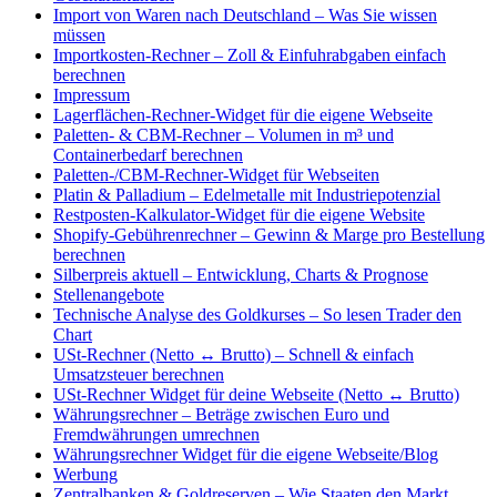
Import von Waren nach Deutschland – Was Sie wissen
müssen
Importkosten-Rechner – Zoll & Einfuhrabgaben einfach
berechnen
Impressum
Lagerflächen-Rechner-Widget für die eigene Webseite
Paletten- & CBM-Rechner – Volumen in m³ und
Containerbedarf berechnen
Paletten-/CBM-Rechner-Widget für Webseiten
Platin & Palladium – Edelmetalle mit Industriepotenzial
Restposten-Kalkulator-Widget für die eigene Website
Shopify-Gebührenrechner – Gewinn & Marge pro Bestellung
berechnen
Silberpreis aktuell – Entwicklung, Charts & Prognose
Stellenangebote
Technische Analyse des Goldkurses – So lesen Trader den
Chart
USt-Rechner (Netto ↔ Brutto) – Schnell & einfach
Umsatzsteuer berechnen
USt-Rechner Widget für deine Webseite (Netto ↔ Brutto)
Währungsrechner – Beträge zwischen Euro und
Fremdwährungen umrechnen
Währungsrechner Widget für die eigene Webseite/Blog
Werbung
Zentralbanken & Goldreserven – Wie Staaten den Markt