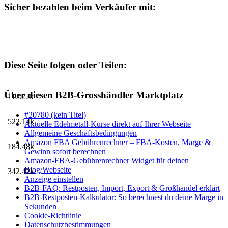
Sicher bezahlen beim Verkäufer mit:
Diese Seite folgen oder Teilen:
Über diesen B2B-Grosshändler Marktplatz
112.22k
#20780 (kein Titel)
522.14k
Aktuelle Edelmetall-Kurse direkt auf Ihrer Webseite
Allgemeine Geschäftsbedingungen
Amazon FBA Gebührenrechner – FBA-Kosten, Marge &
184.48k
Gewinn sofort berechnen
Amazon-FBA-Gebührenrechner Widget für deinen
Blog/Webseite
342.42k
Anzeige einstellen
B2B-FAQ: Restposten, Import, Export & Großhandel erklärt
B2B-Restposten-Kalkulator: So berechnest du deine Marge in
Sekunden
Cookie-Richtlinie
Datenschutzbestimmungen