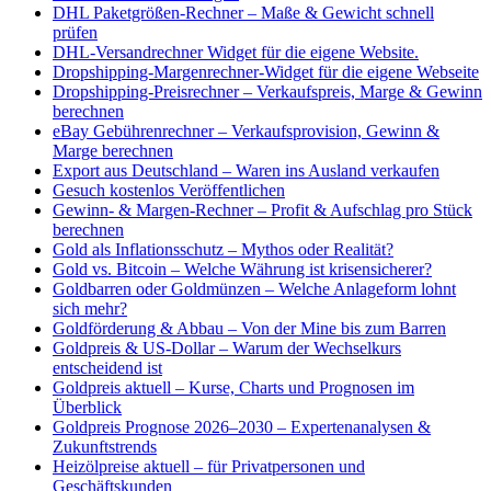
DHL Paketgrößen-Rechner – Maße & Gewicht schnell
prüfen
DHL-Versandrechner Widget für die eigene Website.
Dropshipping-Margenrechner-Widget für die eigene Webseite
Dropshipping-Preisrechner – Verkaufspreis, Marge & Gewinn
berechnen
eBay Gebührenrechner – Verkaufsprovision, Gewinn &
Marge berechnen
Export aus Deutschland – Waren ins Ausland verkaufen
Gesuch kostenlos Veröffentlichen
Gewinn- & Margen-Rechner – Profit & Aufschlag pro Stück
berechnen
Gold als Inflationsschutz – Mythos oder Realität?
Gold vs. Bitcoin – Welche Währung ist krisensicherer?
Goldbarren oder Goldmünzen – Welche Anlageform lohnt
sich mehr?
Goldförderung & Abbau – Von der Mine bis zum Barren
Goldpreis & US-Dollar – Warum der Wechselkurs
entscheidend ist
Goldpreis aktuell – Kurse, Charts und Prognosen im
Überblick
Goldpreis Prognose 2026–2030 – Expertenanalysen &
Zukunftstrends
Heizölpreise aktuell – für Privatpersonen und
Geschäftskunden