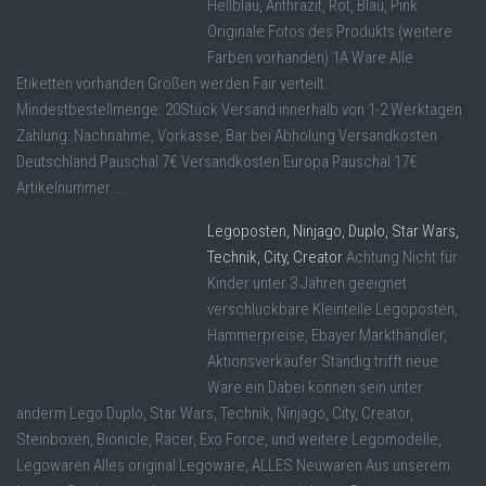
Hellblau, Anthrazit, Rot, Blau, Pink
Originale Fotos des Produkts (weitere
Farben vorhanden) 1A Ware Alle
Etiketten vorhanden Größen werden Fair verteilt.
Mindestbestellmenge: 20Stück Versand innerhalb von 1-2 Werktagen
Zahlung: Nachnahme, Vorkasse, Bar bei Abholung Versandkosten
Deutschland Pauschal 7€ Versandkosten Europa Pauschal 17€
Artikelnummer ...
Legoposten, Ninjago, Duplo, Star Wars,
Technik, City, Creator
Achtung Nicht für
Kinder unter 3 Jahren geeignet
verschluckbare Kleinteile Legoposten,
Hammerpreise, Ebayer Markthändler,
Aktionsverkäufer Ständig trifft neue
Ware ein Dabei können sein unter
anderm Lego Duplo, Star Wars, Technik, Ninjago, City, Creator,
Steinboxen, Bionicle, Racer, Exo Force, und weitere Legomodelle,
Legowaren Alles original Legoware, ALLES Neuwaren Aus unserem