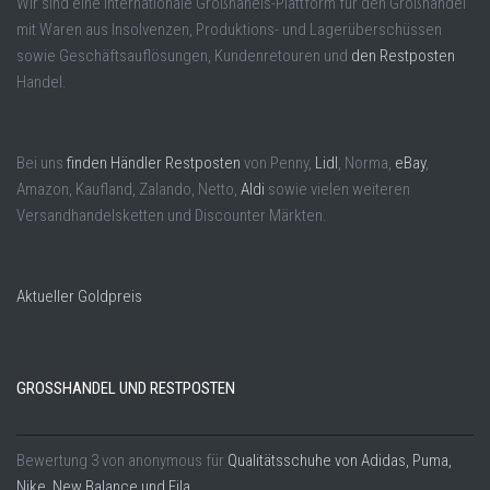
Wir sind eine Internationale Großhanels-Plattform für den Großhandel
mit Waren aus Insolvenzen, Produktions- und Lagerüberschüssen
sowie Geschäftsauflösungen, Kundenretouren und
den Restposten
Handel.
Bei uns
finden Händler Restposten
von Penny,
Lidl
, Norma,
eBay
,
Amazon, Kaufland, Zalando, Netto,
Aldi
sowie vielen weiteren
Versandhandelsketten und Discounter Märkten.
Aktueller Goldpreis
GROSSHANDEL UND RESTPOSTEN
Bewertung
3
von
anonymous
für
Qualitätsschuhe von Adidas, Puma,
Nike, New Balance und Fila