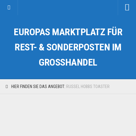
Startseite
EUROPAS MARKTPLATZ FÜR
Kategorien
Auto & Motorrad
REST- & SONDERPOSTEN IM
Drogerie & Tierbedarf
GROSSHANDEL
Fahrzeuge & Transport
Fashion & Mode
Garten & Werkzeug
HIER FINDEN SIE DAS ANGEBOT:
RUSSEL HOBBS TOASTER
Geschäft, Büro & Schreibwaren
Geschenkartikel
Haushaltswaren
Handy und Smartphone
Kosmetik & Pflege