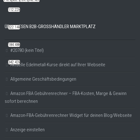
112.22k
ÜBER DIESEN B2B-GROSSHÄNDLER MARKTPLATZ
522.14k
184.48k
#20780 (kein Titel)
342.42k
Aktuelle Edelmetall-Kurse direkt auf Ihrer Webseite
Allgemeine Geschäftsbedingungen
Amazon FBA Gebührenrechner – FBA-Kosten, Marge & Gewinn
sofort berechnen
Amazon-FBA-Gebührenrechner Widget für deinen Blog/Webseite
Anzeige einstellen