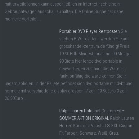
mittlerweile lohnen kann ausschließlich im Internet nach einem
Gebrauchtwagen Ausschau zu halten. Die Online Suche hat dabei
mehrere Vorteile ...
Portabler DVD Player Restposten
Sie
suchen B-Ware? Dann werden Sie auf
grosshandel-zentrum.de fündig! Preis:
19.90 EUR Mindestabnahme: 90 Menge:
90 Biete hier lenco dvd portable in
neuwertiegen zustand. die Ware ist
funktionfähig.die ware können Sie in
ungarn abholen. In der Pallete befindet sich dvd portable mit dvbt und
normale mit verschiedene display grössen. 7 zoll- 19.90Euro 9 zoll-
26.90Euro ...
Ralph Lauren Poloshirt Custom Fit –
SOMMER AKTION ORIGINAL
Ralph Lauren
Herren Kurzarm Poloshirt S-XXL Custom
Fit Farben: Schwarz, Weiß, Grau,