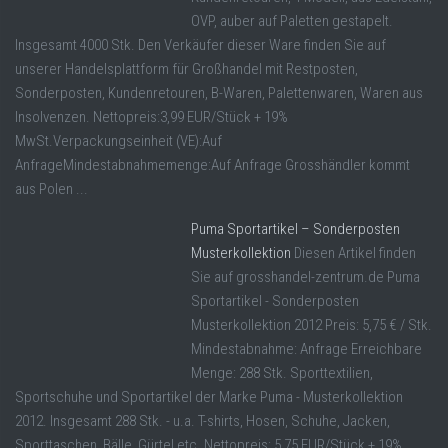
OVP, auber auf Paletten gestapelt.
Insgesamt 4000 Stk. Den Verkäufer dieser Ware finden Sie auf
unserer Handelsplattform für Großhandel mit Restposten,
Sonderposten, Kundenretouren, B-Waren, Palettenwaren, Waren aus
Insolvenzen. Nettopreis:3,99 EUR/Stück + 19%
MwSt.Verpackungseinheit (VE):Auf
AnfrageMindestabnahmemenge:Auf Anfrage Grosshändler kommt
aus Polen ...
Puma Sportartikel – Sonderposten
Musterkollektion
Diesen Artikel finden
Sie auf grosshandel-zentrum.de Puma
Sportartikel - Sonderposten
Musterkollektion 2012 Preis: 5,75 € / Stk.
Mindestabnahme: Anfrage Erreichbare
Menge: 288 Stk. Sporttextilien,
Sportschuhe und Sportartikel der Marke Puma - Musterkollektion
2012. Insgesamt 288 Stk. - u.a. T-shirts, Hosen, Schuhe, Jacken,
Sporttaschen, Bälle, Gürtel etc. Nettopreis: 5,75 EUR/Stück + 19%