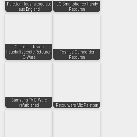
Paletten Haushaltsgeräte
LG Smartphones Handy
aus England
Retouren
Clatronic, Tevion
Haushaltsgeräte Retouren,
Toshiba Camcorder
C-Ware
Retouren
Samsung TV B-Ware
refurbished
Retourware Mix Paletten