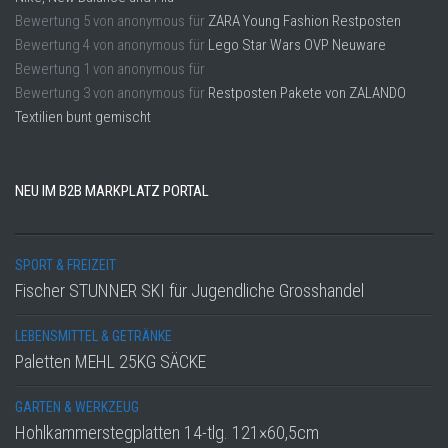
Bewertung
5
von
anonymous
für
ZARA Young Fashion Restposten
Bewertung
4
von
anonymous
für
Lego Star Wars OVP Neuware
Bewertung
1
von
anonymous
für
Bewertung
3
von
anonymous
für
Restposten Pakete von ZALANDO
Textilien bunt gemischt
NEU IM B2B MARKPLATZ PORTAL
SPORT & FREIZEIT
Fischer STUNNER SKI für Jugendliche Grosshandel
LEBENSMITTEL & GETRÄNKE
Paletten MEHL 25KG SÄCKE
GARTEN & WERKZEUG
Hohlkammerstegplatten 14-tlg. 121×60,5cm