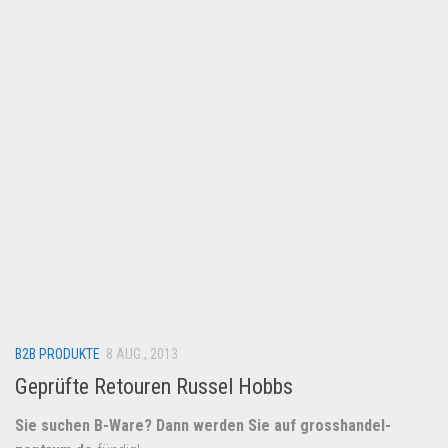
Lebensmittel & Getränke
Multimedia & Elektro
Münzen
Spielzeug & Games
Schuhe & Accessoires
Sport & Freizeit
Uhren & Schmuck
Wohnen & Einrichten
Restposten-Angebote
Restposten für Privatpersonen
B2B PRODUKTE
eBay Restposten kaufen
8 AUG., 2013
Geprüfte Retouren Russel Hobbs
Sonderposten-Angebote
Saison & Eventprodkte
Sie suchen B-Ware? Dann werden Sie auf
grosshandel-