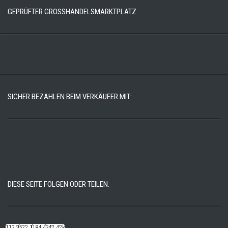
GEPRÜFTER GROSSHANDELSMARKTPLATZ
SICHER BEZAHLEN BEIM VERKÄUFER MIT:
DIESE SEITE FOLGEN ODER TEILEN:
112.22k
522.14k
184.48k
342.42k