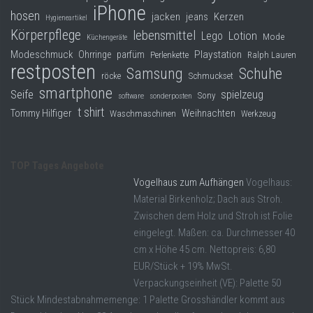
iPhone
hosen
jacken
jeans
Kerzen
Hygieneartikel
Körperpflege
lebensmittel
Lego
Lotion
Mode
Küchengeräte
Modeschmuck
Playstation
Ohrringe
parfüm
Perlenkette
Ralph Lauren
restposten
Samsung
Schuhe
röcke
Schmuckset
smartphone
Seife
spielzeug
Sony
software
sonderposten
t shirt
Tommy Hilfiger
Weihnachten
Waschmaschinen
Werkzeug
TOP Tages Angebote
Vogelhaus zum Aufhängen
Vogelhaus:
Material Birkenholz; Dach aus Stroh.
Zwischen dem Holz und Stroh ist Folie
eingelegt. Maßen: ca. Durchmesser 40
cm x Höhe 45 cm. Nettopreis: 6,80
EUR/Stück + 19% MwSt.
Verpackungseinheit (VE): Palette 50
Stück Mindestabnahmemenge: 1 Palette Grosshändler kommt aus