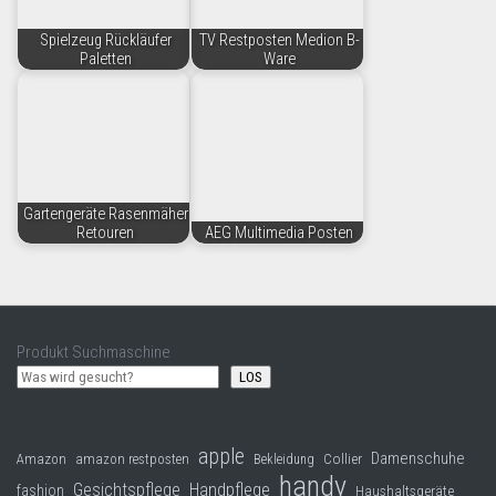
Spielzeug Rückläufer
TV Restposten Medion B-
Paletten
Ware
Gartengeräte Rasenmäher
Retouren
AEG Multimedia Posten
Produkt Suchmaschine
LOS
apple
Damenschuhe
Collier
Amazon
amazon restposten
Bekleidung
handy
Gesichtspflege
Handpflege
fashion
Haushaltsgeräte