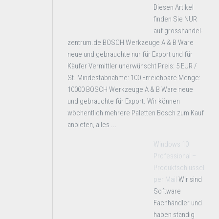
Diesen Artikel
finden Sie NUR
auf grosshandel-
zentrum.de BOSCH Werkzeuge A & B Ware
neue und gebrauchte nur für Export und für
Käufer Vermittler unerwünscht Preis: 5 EUR /
St. Mindestabnahme: 100 Erreichbare Menge:
10000 BOSCH Werkzeuge A & B Ware neue
und gebrauchte für Export. Wir können
wöchentlich mehrere Paletten Bosch zum Kauf
anbieten, alles ...
Windows 10
Professional –
Produktschlüssel
per Mail
Wir sind
Software
Fachhändler und
haben ständig