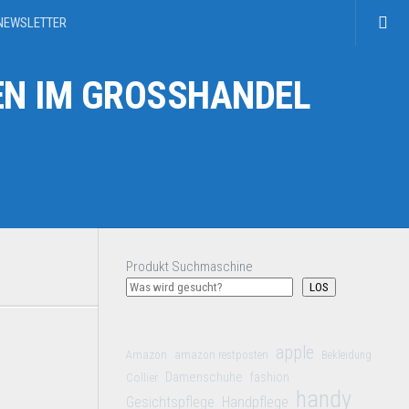
NEWSLETTER
N IM GROSSHANDEL
Produkt Suchmaschine
LOS
apple
Amazon
amazon restposten
Bekleidung
Damenschuhe
Collier
fashion
handy
Gesichtspflege
Handpflege