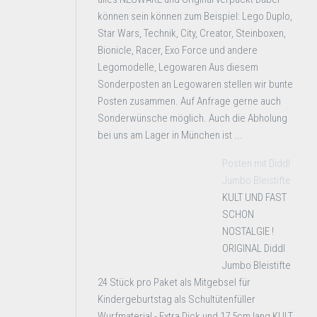
können sein können zum Beispiel: Lego Duplo,
Star Wars, Technik, City, Creator, Steinboxen,
Bionicle, Racer, Exo Force und andere
Legomodelle, Legowaren Aus diesem
Sonderposten an Legowaren stellen wir bunte
Posten zusammen. Auf Anfrage gerne auch
Sonderwünsche möglich. Auch die Abholung
bei uns am Lager in München ist ...
Posten mit Diddl
Jumbo Bleistifte
KULT UND FAST
SCHON
NOSTALGIE !
ORIGINAL Diddl
Jumbo Bleistifte
24 Stück pro Paket als Mitgebsel für
Kindergeburtstag als Schultütenfüller
Wurfmaterial - Extra Dick und 17,5cm lang KULT