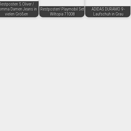
Restposten S.Oliver /
omma Damen Jeans in
Restposten! Playmobil Set
ADIDAS DURAMO 9 -
vielen Größen
Wiltopia 71008
Laufschuh in Grau