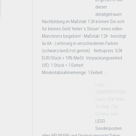
dieser
detailgetrauen
Nachbildung im Maßstab 1:24 können Sie sich
für kleines Geld 'hinter´s Steuer' eines edlen
Münchners begeben! - Maßstab 1:24 - benötigt
6x AA - Lieferung in verschiedenen Farben
(schwarz/weiß/rot gemixt). Nettopreis: 9,34
EUR/Stück + 19% MwSt. Verpackungseinheit
(VE): 1 Stück = 1 Einheit
Mindestabnahmemenge: 1 Einheit ...
Lego
SONDERPOSTEN,
Duplo, Star Wars,
Technik, City,
Creator, usw
LEGO
Sonderposten
alles NEUWARE und Original verpackt Dabei