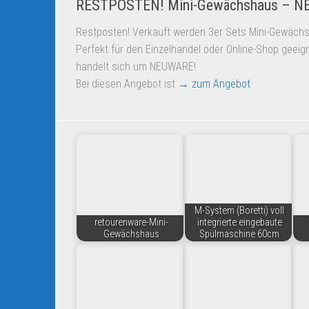
RESTPOSTEN! Mini-Gewächshaus – 
Restposten! Verkauft werden 3er Sets Mini-Gewäch
Perfekt für den Einzelhandel oder Online-Shop geeig
handelt sich um NEUWARE!
Bei diesen Angebot ist
→ zum Angebot
M-System (Boretti) voll
retourenware-Mini-
integrierte eingebaute
Gewächshaus
Spülmaschine 60cm