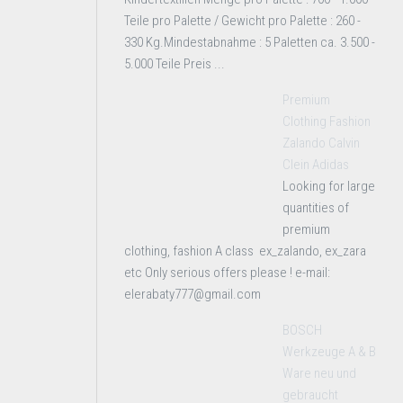
Teile pro Palette / Gewicht pro Palette : 260 -
330 Kg.Mindestabnahme : 5 Paletten ca. 3.500 -
5.000 Teile Preis ...
Premium
Clothing Fashion
Zalando Calvin
Clein Adidas
Looking for large
quantities of
premium
clothing, fashion A class ex_zalando, ex_zara
etc Only serious offers please ! e-mail:
elerabaty777@gmail.com
BOSCH
Werkzeuge A & B
Ware neu und
gebraucht