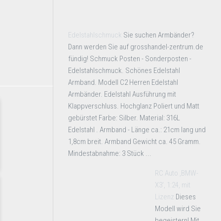
Edelstahlschmuck
Sie suchen Armbänder?
Dann werden Sie auf grosshandel-zentrum.de
fündig! Schmuck Posten - Sonderposten -
Edelstahlschmuck. Schönes Edelstahl
Armband. Modell C2 Herren Edelstahl
Armbänder. Edelstahl Ausführung mit
Klappverschluss. Hochglanz Poliert und Matt
gebürstet Farbe: Silber. Material: 316L
Edelstahl . Armband - Länge ca.: 21cm lang und
1,8cm breit. Armband Gewicht ca. 45 Gramm.
Mindestabnahme: 3 Stück ...
RC Auto ‚BMW-
X3‘, 1:24, mit
Lizenz
Dieses
Modell wird Sie
begeistern! Mit