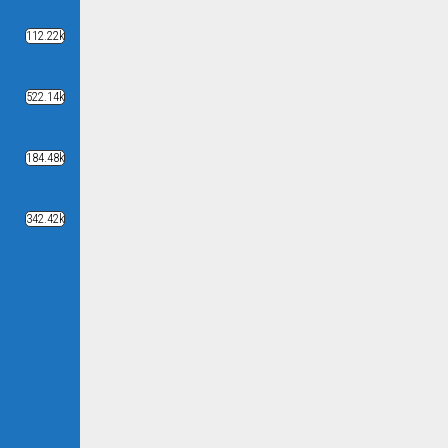
112.22k
522.14k
184.48k
342.42k