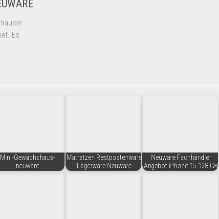
NEUWARE
shäuser.
net. Es
Mini-Gewächshaus-
Matratzen Restpostenware
Neuware Fachhändler
neuware
Lagerware Neuware
Angebot iPhone 15 128 GB