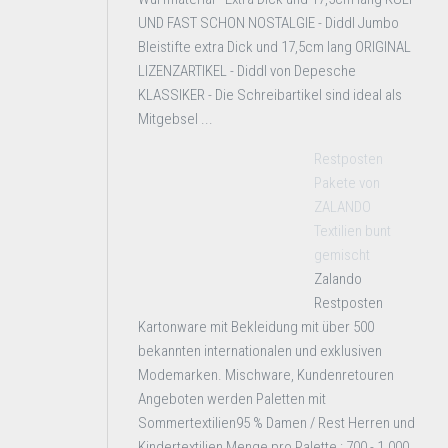
UND FAST SCHON NOSTALGIE - Diddl Jumbo
Bleistifte extra Dick und 17,5cm lang ORIGINAL
LIZENZARTIKEL - Diddl von Depesche
KLASSIKER - Die Schreibartikel sind ideal als
Mitgebsel ...
Restposten
Pakete von
ZALANDO
Textilien bunt
gemischt
Zalando
Restposten
Kartonware mit Bekleidung mit über 500
bekannten internationalen und exklusiven
Modemarken. Mischware, Kundenretouren
Angeboten werden Paletten mit
Sommertextilien95 % Damen / Rest Herren und
Kindertextilien Menge pro Palette : 700 - 1.000