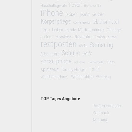
hosen
Haushaltsgeräte
Hygieneartikel
iPhone
jacken
jeans
Kerzen
Körperpflege
lebensmittel
Küchengeräte
Lego
Lotion
Modeschmuck
Mode
Ohrringe
Playstation
parfüm
Perlenkette
Ralph Lauren
restposten
Samsung
röcke
Schuhe
Seife
Schmuckset
smartphone
Sony
software
sonderposten
t shirt
spielzeug
Tommy Hilfiger
Weihnachten
Waschmaschinen
Werkzeug
TOP Tages Angebote
Posten Edelstahl
Schmuck
Armband