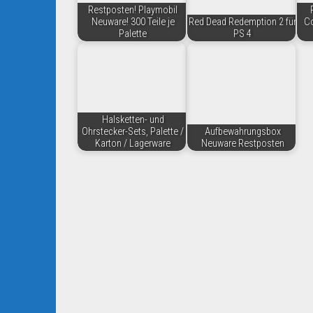
Restposten! Playmobil
Neuware! 300 Teile je
Red Dead Redemption 2 für
C
Palette
PS 4
Halsketten- und
Ohrstecker-Sets, Palette /
Aufbewahrungsbox
Karton / Lagerware
Neuware Restposten