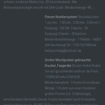
schöne, moderne Motive (ca. 20 Verschiedene). Alle
Blisterverpackungen einzeln mit EAN-Code. Mindestmenge: 48 ...
Fliesen Nivelliersystem
Fliesenlaschen -
1.oo mm , 1.50 mm , 2.00 mm , 3.00 mm 1
Packung - 100 Stk.1 Karton - 50
Packung1 Palette - 20 Kartons
Mindestbestellmenge - 1 Palette - 1600 €
(mit Rechnung) Tel : 1726733193Email :
halisyucedag@outlook.de
Großer Mischposten gebrauchte
Drucker, Faxgeräte
Diesen Artikel finden
Sie auf grosshandel-zentrum.de Preis:
110000,00 netto EXW EUR
Mindestabnahme: 1 Posten Erreichbare
Menge: 1 Posten aus einer Insolvenz
großer Posten (ca. 3 Sattelzüge),
verschiedene Hersteller Dieser Posten beinhaltet auch Ersatzteile