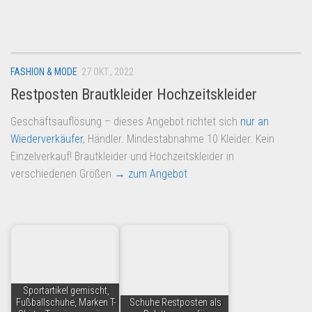
Dropshipping-Produkte
B2B Produkte
Grosshandel
FASHION & MODE
27 OKT., 2022
Amazon
Restposten Brautkleider Hochzeitskleider
Aldi
Geschäftsauflösung – dieses Angebot richtet sich
nur an
Lidl
Wiederverkäufer
, Händler. Mindestabnahme 10 Kleider. Kein
Kostenlos verkaufen
Einzelverkauf! Brautkleider und Hochzeitskleider in
verschiedenen Größen
→ zum Angebot
Anmelden
Kostenlos Registrieren
Newsletter
Sportartikel gemischt,
Fußballschuhe, Marken T-
Schuhe Restposten als