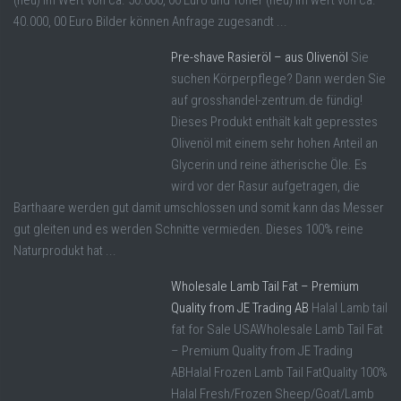
(neu) im Wert von ca. 50.000, 00 Euro und Toner (neu) im wert von ca.
40.000, 00 Euro Bilder können Anfrage zugesandt ...
Pre-shave Rasieröl – aus Olivenöl
Sie
suchen Körperpflege? Dann werden Sie
auf grosshandel-zentrum.de fündig!
Dieses Produkt enthält kalt gepresstes
Olivenöl mit einem sehr hohen Anteil an
Glycerin und reine ätherische Öle. Es
wird vor der Rasur aufgetragen, die
Barthaare werden gut damit umschlossen und somit kann das Messer
gut gleiten und es werden Schnitte vermieden. Dieses 100% reine
Naturprodukt hat ...
Wholesale Lamb Tail Fat – Premium
Quality from JE Trading AB
Halal Lamb tail
fat for Sale USAWholesale Lamb Tail Fat
– Premium Quality from JE Trading
ABHalal Frozen Lamb Tail FatQuality 100%
Halal Fresh/Frozen Sheep/Goat/Lamb