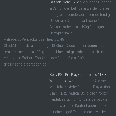
Gaskartusche 190g
Sie suchen Outdoor-
& Campingartikel? Dann werden Sie auf
b2b-grosshaendleradressen.de fündig!
Universale Gasstechkartusche /
Gaskartusche Inhalt: 190g Butangas.
Nettopreis:Auf
Anfrage/VBVerpackungseinheit (VE):48
StückMindestabnahmemenge:48 Stück Grosshändler kommt aus
Deutschland und hat 7 Angebote aktuell auf grosshandel-zentrum
eingestellt. Weitere Top Angebote finden Sie auf b2b-
grosshaendleradressen.de
Sony PS5 Pro PlayStation 5 Pro 1TB B-
Ware Retourware
Hier haben Sie die
Möglichkeit siehe Bilder die Playstation
5 mit 1TB zu kaufen. Bei diesen Posten
handelt es sich um Original Verpackte
Retourware. Die Käufer haben die PS5
nur einmal geöffnet und dann wieder