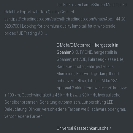
Tail FatFrozen Lamb/Sheep Meat Tail Fat
Halal for Export with Top Quality Contact
ushttps://jetradingab.com/sales@jetradingab.comWhatsApp: +44 20
32867001 Looking for premium quality lamb tail fat at wholesale
prices? JE Trading AB ...
E-Mofa/E-Motorrad – hergestellt in
Spanien
XKUTY ONE, hergestellt in
Spanien, mit ABE, Fahrzeugklasse L1e,
Radnabenmotor, Fahrgestell aus
Aluminium, Fahrwerk gedämpft und
höhenverstellbar, Lithium Akku 23Ah
optional 2 Akku Reichweite ± 50 km bzw.
± 100 km, Geschwindigkeit ± 45 km/h bzw. ± 90 km/h, hydraulische
Scheibenbremsen, Schaltung automatisch, Luftbereifung LED
Beleuchtung, Blinker, verschiedene Farben weiß, schwarz oder grau,
verschiedene Farben ...
Universal Gasstechkartusche /