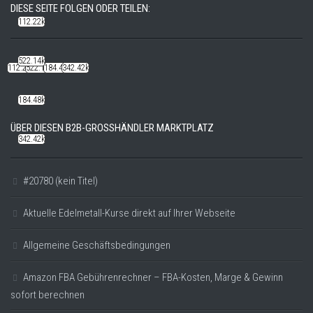
DIESE SEITE FOLGEN ODER TEILEN:
112.22k
522.14k
112.22k
522.14k
184.48k
342.42k
184.48k
ÜBER DIESEN B2B-GROSSHÄNDLER MARKTPLATZ
342.42k
#20780 (kein Titel)
Aktuelle Edelmetall-Kurse direkt auf Ihrer Webseite
Allgemeine Geschäftsbedingungen
Amazon FBA Gebührenrechner – FBA-Kosten, Marge & Gewinn
sofort berechnen