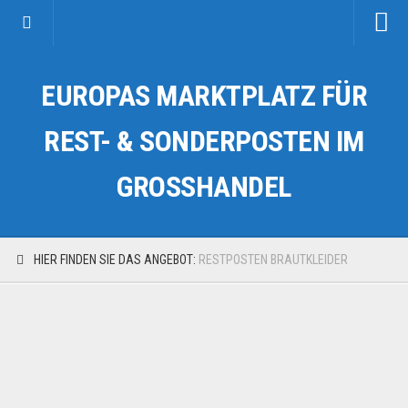
Startseite
EUROPAS MARKTPLATZ FÜR
Kategorien
Auto & Motorrad
REST- & SONDERPOSTEN IM
Drogerie & Tierbedarf
GROSSHANDEL
Fahrzeuge & Transport
Fashion & Mode
Garten & Werkzeug
HIER FINDEN SIE DAS ANGEBOT:
RESTPOSTEN BRAUTKLEIDER
Geschäft, Büro & Schreibwaren
Geschenkartikel
Haushaltswaren
Handy und Smartphone
Kosmetik & Pflege