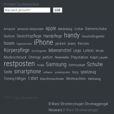
Produkt Suchmaschine
LOS
apple
Damenschuhe
Collier
Amazon
amazon restposten
Bekleidung
handy
Gesichtspflege
Handpflege
fashion
Haushaltsgeräte
iPhone
hosen
jacken
jeans
Kerzen
Hygieneartikel
Körperpflege
lebensmittel
Lego
Lotion
Mode
Küchengeräte
Modeschmuck
Playstation
Ohrringe
parfüm
Perlenkette
Ralph Lauren
restposten
Samsung
Schuhe
röcke
Schmuckset
smartphone
Seife
spielzeug
Sony
software
sonderposten
t shirt
Tommy Hilfiger
Weihnachten
Waschmaschinen
Werkzeug
TOP Tages Angebote
B Ware Stromerzeuger Stromaggregat
Neuware
B Ware Stromerzeuger