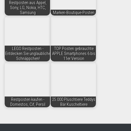
Restposten aus Appel,
Sony, LG, Nokia, HTC,
Samsung
Marken-Boutique-Posten
LEGO Restposten -
TOP Posten gebrauchte
Entdecken Sie unglaubliche
APPLE Smartphones 6 bis
Schnäppchen!
11er Version
Restposten kaufen -
25.000 Plüschtiere Teddys
Domestos, Cif, Persil
Bär Kuscheltiere