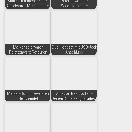
Shirts, Trainingsanzüge -
Palettenware für
Sportware - Mischpalette
Wiederverkäufer
Markenspielwaren
Duo Headset mit USB/Jack
Palettenware Retouren
Anschluss
Marken-Boutique-Posten
Amazon Restposten -
Großhandel
Deinem Spielzeugparadies!