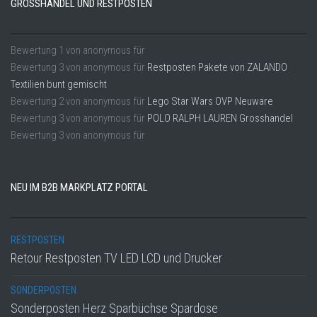
GROSSHANDEL UND RESTPOSTEN
Bewertung
1
von
anonymous
für
Bewertung
3
von
anonymous
für
Restposten Pakete von ZALANDO
Textilien bunt gemischt
Bewertung
2
von
anonymous
für
Lego Star Wars OVP Neuware
Bewertung
3
von
anonymous
für
POLO RALPH LAUREN Grosshandel
Bewertung
3
von
anonymous
für
NEU IM B2B MARKPLATZ PORTAL
RESTPOSTEN
Retour Restposten TV LED LCD und Drucker
SONDERPOSTEN
Sonderposten Herz Sparbüchse Spardose