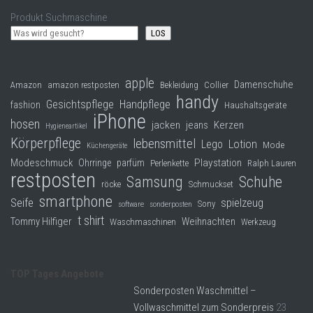
Produkt Suchmaschine
LOS
apple
Damenschuhe
Collier
Amazon
amazon restposten
Bekleidung
handy
Gesichtspflege
Handpflege
fashion
Haushaltsgeräte
iPhone
hosen
jacken
jeans
Kerzen
Hygieneartikel
Körperpflege
lebensmittel
Lego
Lotion
Mode
Küchengeräte
Modeschmuck
Playstation
Ohrringe
parfüm
Perlenkette
Ralph Lauren
restposten
Samsung
Schuhe
röcke
Schmuckset
smartphone
Seife
spielzeug
Sony
software
sonderposten
t shirt
Tommy Hilfiger
Weihnachten
Waschmaschinen
Werkzeug
TOP Tages Angebote
Sonderposten Waschmittel –
Vollwaschmittel zum Sonderpreis
23