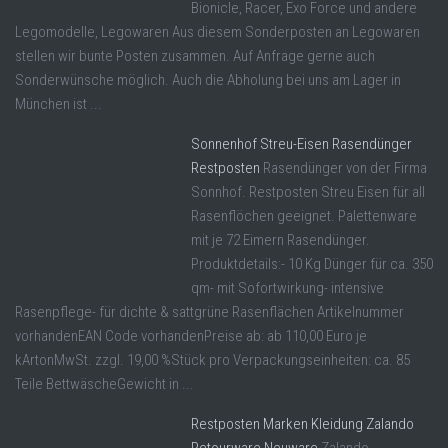
Bionicle, Racer, Exo Force und andere
Legomodelle, Legowaren Aus diesem Sonderposten an Legowaren
stellen wir bunte Posten zusammen. Auf Anfrage gerne auch
Sonderwünsche möglich. Auch die Abholung bei uns am Lager in
München ist ...
Sonnenhof Streu-Eisen Rasendünger
Restposten
Rasendünger von der Firma
Sonnhof. Restposten Streu Eisen für all
Rasenflöchen geeignet. Palettenware
mit je 72 Eimern Rasendünger.
Produktdetails:- 10 Kg Dünger für ca. 350
qm- mit Sofortwirkung- intensive
Rasenpflege- für dichte & sattgrüne Rasenflächen Artikelnummer
vorhandenEAN Code vorhandenPreise ab: ab 110,00 Euro je
kArtonMwSt. zzgl. 19,00 %Stück pro Verpackungseinheiten: ca. 85
Teile BettwäscheGewicht in ...
Restposten Marken Kleidung Zalando