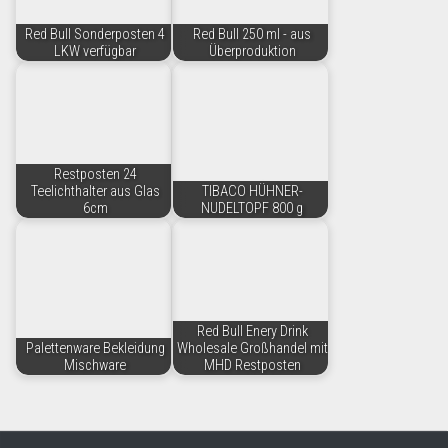
Red Bull Sonderposten 4
Red Bull 250 ml - aus
LKW verfügbar
Überproduktion
Restposten 24
Teelichthalter aus Glas
TIBACO HÜHNER-
6cm
NUDELTOPF 800 g
Red Bull Enery Drink
Palettenware Bekleidung
Wholesale Großhandel mit
Mischware
MHD Restposten