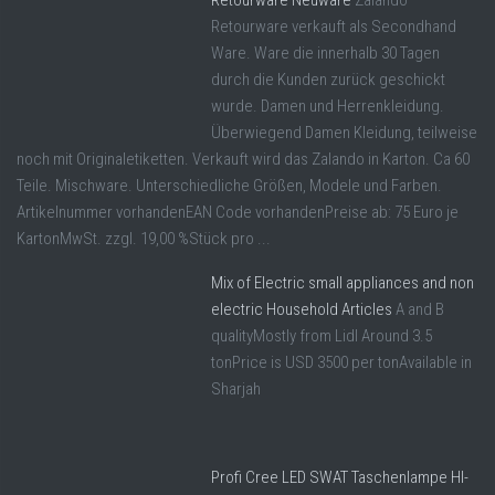
Retourware Neuware
Zalando
Retourware verkauft als Secondhand
Ware. Ware die innerhalb 30 Tagen
durch die Kunden zurück geschickt
wurde. Damen und Herrenkleidung.
Überwiegend Damen Kleidung, teilweise
noch mit Originaletiketten. Verkauft wird das Zalando in Karton. Ca 60
Teile. Mischware. Unterschiedliche Größen, Modele und Farben.
Artikelnummer vorhandenEAN Code vorhandenPreise ab: 75 Euro je
KartonMwSt. zzgl. 19,00 %Stück pro ...
Mix of Electric small appliances and non
electric Household Articles
A and B
qualityMostly from Lidl Around 3.5
tonPrice is USD 3500 per tonAvailable in
Sharjah
Profi Cree LED SWAT Taschenlampe HI-