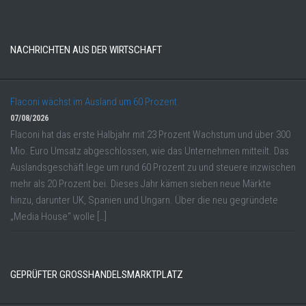
NACHRICHTEN AUS DER WIRTSCHAFT
Flaconi wächst im Ausland um 60 Prozent
07/08/2026
Flaconi hat das erste Halbjahr mit 23 Prozent Wachstum und über 300
Mio. Euro Umsatz abgeschlossen, wie das Unternehmen mitteilt. Das
Auslandsgeschäft lege um rund 60 Prozent zu und steuere inzwischen
mehr als 20 Prozent bei. Dieses Jahr kämen sieben neue Märkte
hinzu, darunter UK, Spanien und Ungarn. Über die neu gegründete
„Media House“ wolle […]
GEPRÜFTER GROSSHANDELSMARKTPLATZ