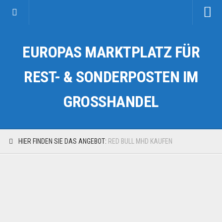
Startseite
EUROPAS MARKTPLATZ FÜR
Kategorien
Auto & Motorrad
REST- & SONDERPOSTEN IM
Drogerie & Tierbedarf
GROSSHANDEL
Fahrzeuge & Transport
Fashion & Mode
Garten & Werkzeug
HIER FINDEN SIE DAS ANGEBOT:
RED BULL MHD KAUFEN
Geschäft, Büro & Schreibwaren
Geschenkartikel
Haushaltswaren
Handy und Smartphone
Kosmetik & Pflege