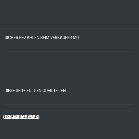
SICHER BEZAHLEN BEIM VERKÄUFER MIT:
DIESE SEITE FOLGEN ODER TEILEN:
112.22k
522.14k
184.48k
342.42k