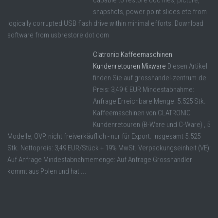
capable to restore doc files, picture,
snapshots, power point slides etc from
logically corrupted USB flash drive within minimal efforts. Download
software from usbrestore dot com
Clatronic Kaffeemaschinen
Kundenretouren Mixware
Diesen Artikel
finden Sie auf grosshandel-zentrum.de
Preis: 3,49 € EUR Mindestabnahme:
Anfrage Erreichbare Menge: 5.525 Stk.
Kaffeemaschinen von CLATRONIC
Kundenretouren (B-Ware und C-Ware) , 5
Modelle, OVP, nicht freiverkäuflich - nur für Export. Insgesamt 5.525
Stk. Nettopreis: 3,49 EUR/Stück + 19% MwSt. Verpackungseinheit (VE):
Auf Anfrage Mindestabnahmemenge: Auf Anfrage Grosshändler
kommt aus Polen und hat ...