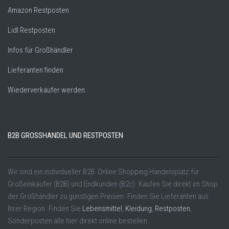
Amazon Restposten
Lidl Restposten
Infos für Großhändler
Lieferanten finden
Wiederverkäufer werden
B2B GROSSHANDEL UND RESTPOSTEN
Wir sind ein individueller B2B Online Shopping Handelsplatz für
Großeinkäufer (B2B) und Endkunden (B2c). Kaufen Sie direkt im Shop
der Großhändler zu günstigen Preisen. Finden Sie Lieferanten aus
Ihrer Region. Finden Sie
Lebensmittel
,
Kleidung
,
Restposten
,
Sonderposten alle hier direkt online bestellen.