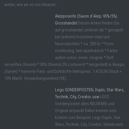
weiter, wie wir es von Amazon ...
Alepposeife (Savon d`Alep; 95%/5%)
Grosshandel
Diesen Artikel finden Sie
auf grosshandel-zentrum.de * geeignet
bei (extrem) trockener Haut und
Neurodermitis * ca. 200 Gr * Form:
rechteckig, fast quadratisch * Farbe:
außen ocker, innen: olivgrün * Duft:
verseiftes Olivenöl * 95% Olivenöl,5% Lorbeeröl * hergestellt in Aleppo
(Syrien) * keinerlei Farb- und Duftstoffe Nettopreis: 1,45 EUR/Stück +
19% MwSt. Verpackungseinheit (VE): ...
Lego SONDERPOSTEN, Duplo, Star Wars,
Technik, City, Creator, usw
LEGO
Sonderposten alles NEUWARE und
Original verpackt Dabei können sein
können zum Beispiel: Lego Duplo, Star
Wars, Technik, City, Creator, Steinboxen,