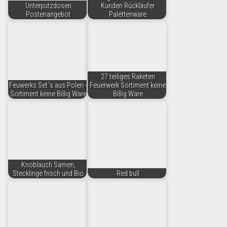
Unterputzdosen
Kunden Rückläufer
Postenangebot
Palettenware
27 teiliges Raketen
Feuwerks Set´s aus Polen -
Feuerwerk Sortiment keine
Sortiment keine Billig Ware
Billig Ware
Knoblauch Samen,
Stecklinge frisch und Bio
Red bull