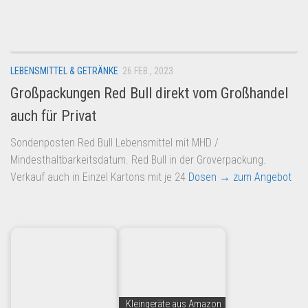
Dropshipping-Produkte
B2B Produkte
Grosshandel
LEBENSMITTEL & GETRÄNKE
26 FEB., 2023
Amazon
Großpackungen Red Bull direkt vom Großhandel
Aldi
auch für Privat
Lidl
Sondenposten Red Bull Lebensmittel mit MHD /
Kostenlos verkaufen
Mindesthaltbarkeitsdatum. Red Bull in der Groverpackung.
Anmelden
Verkauf auch in Einzel Kartons mit je 24
Dosen
→ zum Angebot
Kostenlos Registrieren
Newsletter
Kleingeräte aus Amazon