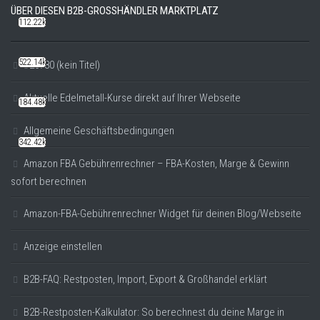
ÜBER DIESEN B2B-GROSSHÄNDLER MARKTPLATZ
112.22k
522.14k
#20780 (kein Titel)
Aktuelle Edelmetall-Kurse direkt auf Ihrer Webseite
184.48k
Allgemeine Geschäftsbedingungen
342.42k
Amazon FBA Gebührenrechner – FBA-Kosten, Marge & Gewinn
sofort berechnen
Amazon-FBA-Gebührenrechner Widget für deinen Blog/Webseite
Anzeige einstellen
B2B-FAQ: Restposten, Import, Export & Großhandel erklärt
B2B-Restposten-Kalkulator: So berechnest du deine Marge in