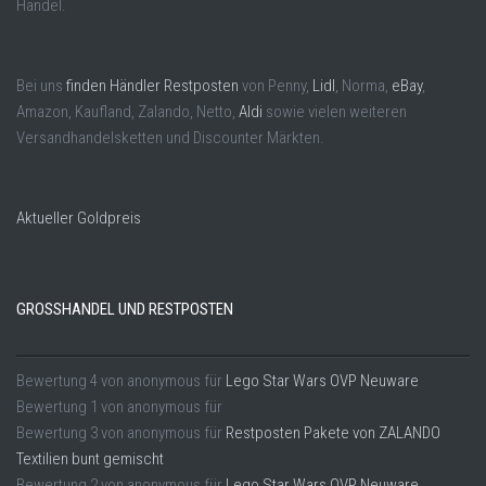
Handel.
Bei uns
finden Händler Restposten
von Penny,
Lidl
, Norma,
eBay
,
Amazon, Kaufland, Zalando, Netto,
Aldi
sowie vielen weiteren
Versandhandelsketten und Discounter Märkten.
Aktueller Goldpreis
GROSSHANDEL UND RESTPOSTEN
Bewertung
4
von
anonymous
für
Lego Star Wars OVP Neuware
Bewertung
1
von
anonymous
für
Bewertung
3
von
anonymous
für
Restposten Pakete von ZALANDO
Textilien bunt gemischt
Bewertung
2
von
anonymous
für
Lego Star Wars OVP Neuware