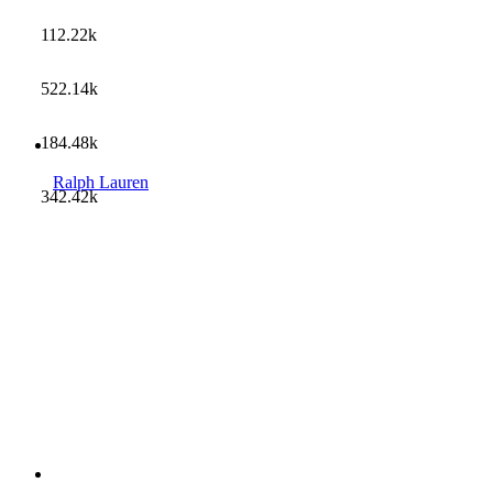
112.22k
522.14k
184.48k
Ralph Lauren
342.42k