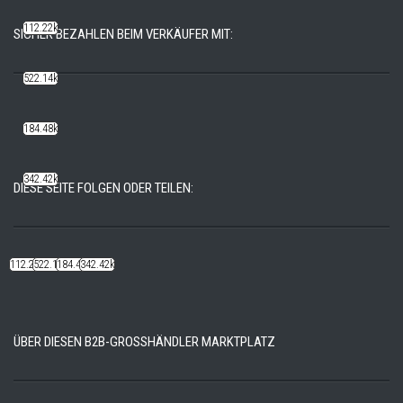
112.22k
SICHER BEZAHLEN BEIM VERKÄUFER MIT:
522.14k
184.48k
342.42k
DIESE SEITE FOLGEN ODER TEILEN:
112.22k
522.14k
184.48k
342.42k
ÜBER DIESEN B2B-GROSSHÄNDLER MARKTPLATZ