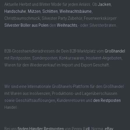
Aktuelle Herbst und Winter Mode für jeden Anlass. Ob
Jacken
,
Handschuhe
,
Mützen
,
Schlitten
,
Weihnachtsbäume
,
Christbaumschmuck, Silvester Party Zubehör, Feuerwerkskörper
Silvester Böller aus Polen
den
Weihnachts
,- oder Silvesterbraten.
B2B-Grosshaendleradressen.de Dein B2B-Marktplatz vom
Großhandel
mit Restposten, Sonderposten, Konkurswaren, Insolvent-Angeboten,
Waren für den Wiederverkauf im Import und Export Geschäft.
Wir sind eine Internationale Großhanels-Plattform für den Großhandel
mit Waren aus Insolvenzen, Produktions- und Lagerüberschüssen
sowie Geschäftsauflösungen, Kundenretouren und
den Restposten
Handel.
Bei uns
finden Händler Restposten
von Penny,
Lidl
, Norma,
eBay
,