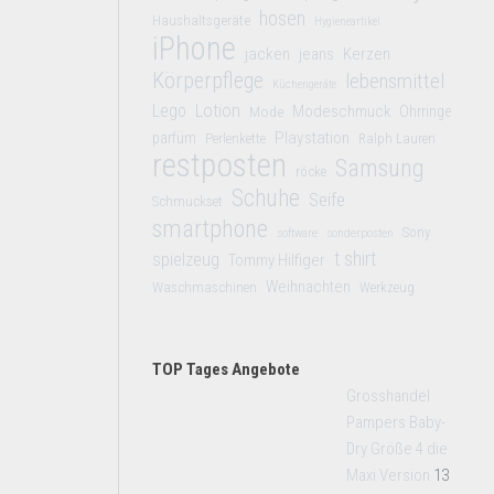
hosen
Haushaltsgeräte
Hygieneartikel
iPhone
jacken
jeans
Kerzen
Körperpflege
lebensmittel
Küchengeräte
Lego
Lotion
Modeschmuck
Mode
Ohrringe
Playstation
parfüm
Perlenkette
Ralph Lauren
restposten
Samsung
röcke
Schuhe
Seife
Schmuckset
smartphone
Sony
software
sonderposten
t shirt
spielzeug
Tommy Hilfiger
Weihnachten
Waschmaschinen
Werkzeug
TOP Tages Angebote
Grosshandel
Pampers Baby-
Dry Größe 4 die
Maxi Version
13