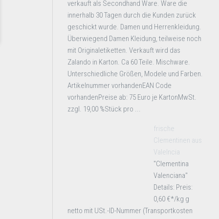
verkauft als Secondhand Ware. Ware die
innerhalb 30 Tagen durch die Kunden zurück
geschickt wurde. Damen und Herrenkleidung.
Überwiegend Damen Kleidung, teilweise noch
mit Originaletiketten. Verkauft wird das
Zalando in Karton. Ca 60 Teile. Mischware.
Unterschiedliche Größen, Modele und Farben.
Artikelnummer vorhandenEAN Code
vorhandenPreise ab: 75 Euro je KartonMwSt.
zzgl. 19,00 %Stück pro ...
frische
Clementinen aus
Valelncia
"Clementina
Valenciana"
Details: Preis:
0,60 €*/kg g
netto mit USt.-ID-Nummer (Transportkosten