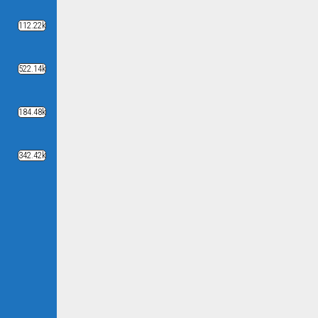
112.22k
522.14k
184.48k
342.42k