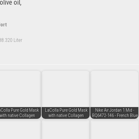
live oil,
fort
8.320 Liter
aColla Pure Gold Mask
LaColla Pure Gold Mask
Nike Air Jordan 1 Mid -
with native Collagen
with native Collagen
BQ6472-146 - French Blue