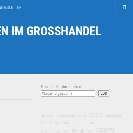
NEWSLETTER
N IM GROSSHANDEL
Produkt Suchmaschine
LOS
apple
Amazon
amazon restposten
Bekleidung
Damenschuhe
Collier
fashion
handy
Gesichtspflege
Handpflege