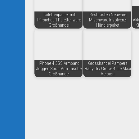
Toilettenpapier mit
Restposten Neuware
Pfirsichduft Palettenware
Mischware Insolvenz
Akk
Großhandel
Händlerpaket
K
iPhone 4 3GS Armband
Grosshandel Pampers
Joggen Sport Arm Tasche
Baby-Dry Größe 4 die Maxi
Großhandel
Version