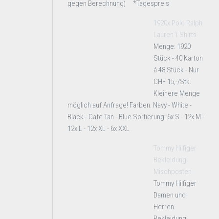
gegen Berechnung) *Tagespreis
1920x Polo Ralph
Lauren T-Shirts
Menge: 1920
Stück - 40 Karton
á 48 Stück - Nur
CHF 15,-/Stk.
Kleinere Menge
möglich auf Anfrage! Farben: Navy - White -
Black - Cafe Tan - Blue Sortierung: 6x S - 12x M -
12x L - 12x XL - 6x XXL
Tommy Hilfiger
Bekleidung
Mischposten
Tommy Hilfiger
Damen und
Herren
Bekleidung