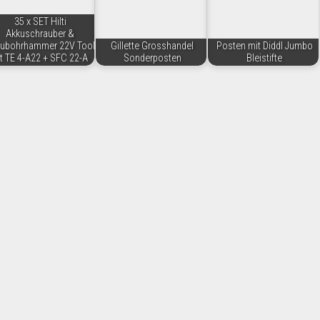
35 x SET Hilti
Akkuschrauber &
ubohrhammer 22V Tool
Gillette Grosshandel
Posten mit Diddl Jumbo
it TE 4-A22 + SFC 22-A
Sonderposten
Bleistifte