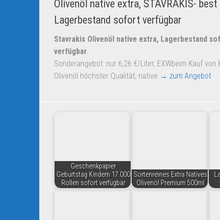
Olivenöl native extra, STAVRAKIS- best o
Lagerbestand sofort verfügbar
Stavrakis Olivenöl native extra, Lagerbestand so
verfügbar
.
Sonderangebot: nur 6,26 €/Liter, EXWbeim Kauf von 8
Olivenöl höchster Qualität, native
→ zum Angebot
Geschenkpapier
Geburtstag Kindern 17.000
Sortenreines Extra Natives
L
Rollen sofort verfügbar
Olivenöl Premium 500ml