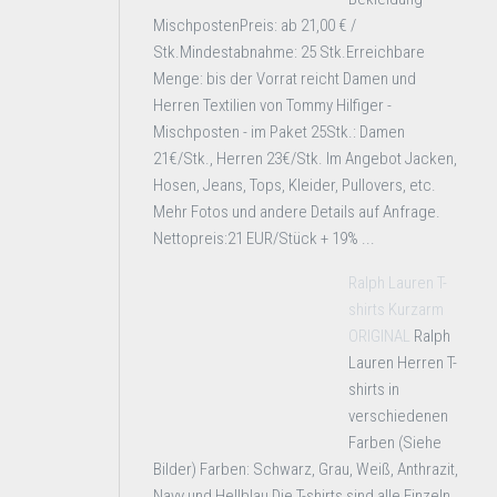
MischpostenPreis: ab 21,00 € /
Stk.Mindestabnahme: 25 Stk.Erreichbare
Menge: bis der Vorrat reicht Damen und
Herren Textilien von Tommy Hilfiger -
Mischposten - im Paket 25Stk.: Damen
21€/Stk., Herren 23€/Stk. Im Angebot Jacken,
Hosen, Jeans, Tops, Kleider, Pullovers, etc.
Mehr Fotos und andere Details auf Anfrage.
Nettopreis:21 EUR/Stück + 19% ...
Ralph Lauren T-
shirts Kurzarm
ORIGINAL
Ralph
Lauren Herren T-
shirts in
verschiedenen
Farben (Siehe
Bilder) Farben: Schwarz, Grau, Weiß, Anthrazit,
Navy und Hellblau Die T-shirts sind alle Einzeln