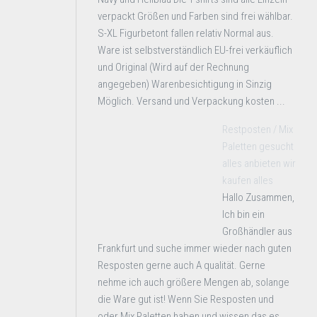
verpackt Größen und Farben sind frei wählbar.
S-XL Figurbetont fallen relativ Normal aus.
Ware ist selbstverständlich EU-frei verkäuflich
und Original (Wird auf der Rechnung
angegeben) Warenbesichtigung in Sinzig
Möglich. Versand und Verpackung kosten ...
Restposten / Mix
Paletten gesucht
alles anbieten wir
kaufen alles
Hallo Zusammen,
Ich bin ein
Großhändler aus
Frankfurt und suche immer wieder nach guten
Resposten gerne auch A qualität. Gerne
nehme ich auch größere Mengen ab, solange
die Ware gut ist! Wenn Sie Resposten und
oder Mix Paletten haben und wissen das es