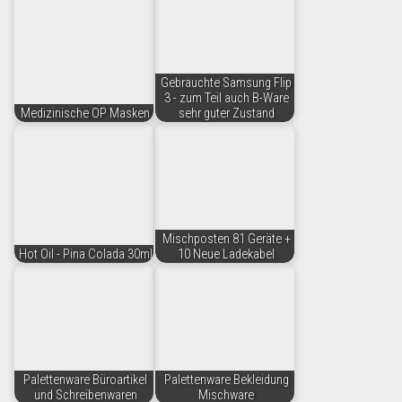
Gebrauchte Samsung Flip
3 - zum Teil auch B-Ware
Medizinische OP Masken
sehr guter Zustand
Mischposten 81 Geräte +
Hot Oil - Pina Colada 30ml
10 Neue Ladekabel
Palettenware Büroartikel
Palettenware Bekleidung
und Schreibenwaren
Mischware