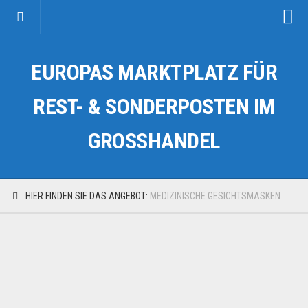
Startseite
EUROPAS MARKTPLATZ FÜR
Kategorien
Auto & Motorrad
REST- & SONDERPOSTEN IM
Drogerie & Tierbedarf
GROSSHANDEL
Fahrzeuge & Transport
Fashion & Mode
Garten & Werkzeug
HIER FINDEN SIE DAS ANGEBOT:
MEDIZINISCHE GESICHTSMASKEN
Geschäft, Büro & Schreibwaren
Geschenkartikel
Haushaltswaren
Handy und Smartphone
Kosmetik & Pflege