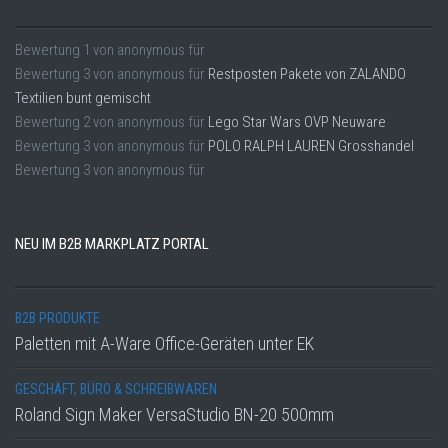
Bewertung
1
von
anonymous
für
Bewertung
3
von
anonymous
für
Restposten Pakete von ZALANDO
Textilien bunt gemischt
Bewertung
2
von
anonymous
für
Lego Star Wars OVP Neuware
Bewertung
3
von
anonymous
für
POLO RALPH LAUREN Grosshandel
Bewertung
3
von
anonymous
für
NEU IM B2B MARKPLATZ PORTAL
B2B PRODUKTE
Paletten mit A-Ware Office-Geräten unter EK
GESCHÄFT, BÜRO & SCHREIBWAREN
Roland Sign Maker VersaStudio BN-20 500mm