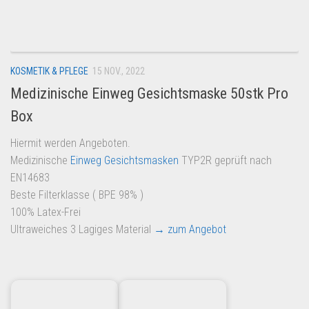
Dropshipping-Produkte
B2B Produkte
Grosshandel
KOSMETIK & PFLEGE
15 NOV., 2022
Amazon
Medizinische Einweg Gesichtsmaske 50stk Pro
Aldi
Box
Lidl
Hiermit werden Angeboten.
Kostenlos verkaufen
Medizinische
Einweg Gesichtsmasken
TYP2R geprüft nach
Anmelden
EN14683
Beste Filterklasse ( BPE 98% )
Kostenlos Registrieren
100% Latex-Frei
Newsletter
Ultraweiches 3 Lagiges Material
→ zum Angebot