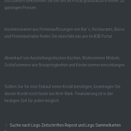
Discountern bekommen Sie bei uns im Portal grundsätzlich immer zu
günstigen Preisen.
Insolvenzwaren aus Firmenauflösungen von Bar´s, Restaurants, Büros
und Firmenbetriebe finden SIe ebenfalls bei uns im B2B Portal.
Abverkauf von Ausstellungsstücken Küchen, Wohnzimmer Möbeln,
Schlafzimmern wie Boxspringbetten und Kinderzimmereinrichtungen.
Sollten Sie für eine Einkauf einen Kredit benötigen, beantragen Sie
diesen Kredit noch heute bei Ihrer Bank. Finanzierung ist in der
heutigen Zeit für jeden möglich.
Suche nach Lego Zeitschriften Repost und Lego Sammelkarten