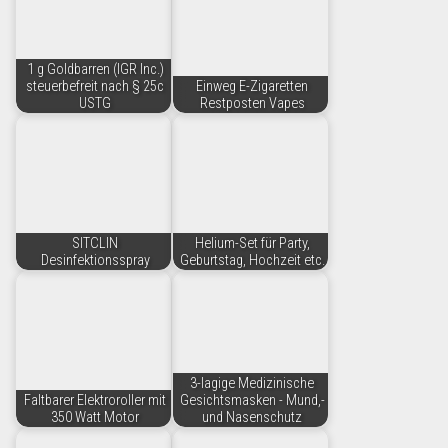
1 g Goldbarren (IGR Inc.)
steuerbefreit nach § 25c
Einweg E-Zigaretten
USTG
Restposten Vapes
SITCLIN
Helium-Set für Party,
Desinfektionsspray
Geburtstag, Hochzeit etc.
3-lagige Medizinische
Faltbarer Elektroroller mit
Gesichtsmasken - Mund,-
350 Watt Motor
und Nasenschutz