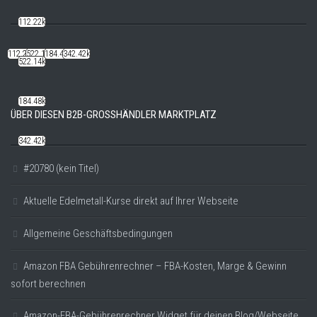
112.22k
112.22k
522.14k
184.48k
342.42k
522.14k
184.48k
ÜBER DIESEN B2B-GROSSHÄNDLER MARKTPLATZ
342.42k
#20780 (kein Titel)
Aktuelle Edelmetall-Kurse direkt auf Ihrer Webseite
Allgemeine Geschäftsbedingungen
Amazon FBA Gebührenrechner – FBA-Kosten, Marge & Gewinn
sofort berechnen
Amazon-FBA-Gebührenrechner Widget für deinen Blog/Webseite