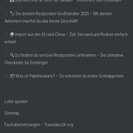
🧮 B2B-Rechner & Tools für Händler – kostenlos zum Einbinden
🏷️ Die besten Restposten-Großhändler 2025 – Mit diesen
Anbietern machst du das beste Geschäft!
🌍 Import aus der EU und China – Zoll, Versand und Risiken einfach
erklärt
🔍 So findest du seriöse Restposten-Lieferanten – Die ultimative
Checkliste für Einsteiger
📦 Was ist Palettenware? – So erkennst du echte Schnäppchen
Lotto spielen
Sitemap
Fachübersetzungen – Translatio24.org