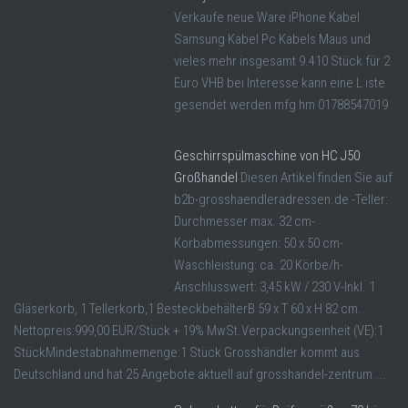
Verkaufe neue Ware iPhone Kabel
Samsung Kabel Pc Kabels Maus und
vieles mehr insgesamt 9.410 Stück für 2
Euro VHB bei Interesse kann eine L iste
gesendet werden mfg hm 01788547019
Geschirrspülmaschine von HC J50
Großhandel
Diesen Artikel finden Sie auf
b2b-grosshaendleradressen.de -Teller:
Durchmesser max. 32 cm-
Korbabmessungen: 50 x 50 cm-
Waschleistung: ca. 20 Körbe/h-
Anschlusswert: 3,45 kW / 230 V-Inkl. 1
Gläserkorb, 1 Tellerkorb,1 BesteckbehälterB 59 x T 60 x H 82 cm.
Nettopreis:999,00 EUR/Stück + 19% MwSt.Verpackungseinheit (VE):1
StückMindestabnahmemenge:1 Stück Grosshändler kommt aus
Deutschland und hat 25 Angebote aktuell auf grosshandel-zentrum ...