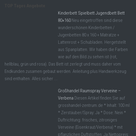
TOP Tages Angebote
Kinderbett Spielbett Jugendbett Bett
80×160
Neu eingetroffen sind diese
wunderschönen Kinderbetten /
Jugenbetten 80 x 160 + Matratze +
Lattenrost + Schubladen. Hergetstellt
aus Spanplatten. Wir haben die Farben
wie auf den Bild zu sehen ist (rot,
hellblau, grün und rosa). Das Bett ist zerlegt und muss daher vom
Endkunden zusamen gebaut werden. Anleitung plus Handwerkzeug
sind enthalten. Alles sicher ...
Großhandel Raumspray Verveine –
Verbena
Diesen Artikel finden Sie auf
grosshandel-zentrum.de * Inhalt: 100 ml
* Zerstäuber/Spray: Ja * Dose: Nein *
Duftrichtung: frisches, zitroniges
Verveine (Eisenkraut/Verbena) * mit
pflanzlichen Duftstoffen: Ja Nettopreis: