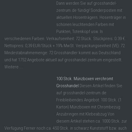
Dann werden Sie auf grosshandel-
zentrum.de fündig! Sonderposten mit
aktuellen Hosenträgern. Hosenträger in
schönen leuchtenden Farben mit
Punkten, Totenkopf usw. In
verschiedenen Farben. Verkaufseinheit: 72 Stück. Stückpreis: 0.39 €.
Nettopreis: 0,39 EUR/Stück + 19% MwSt. Verpackungseinheit (VE): 72
Mindestabnahmemenge: 72 Grosshändler kommt aus Deutschland
und hat 1752 Angebote aktuell auf grosshandel-zentrum eingestellt.
Weitere ...
100 Stck. Münzboxen verchromt
Grosshandel
Diesen Artikel finden Sie
auf grosshandel-zentrum.de
Freibleibendes Angebot: 100 Stck. (1
Karton) Münzboxen mit Chrombezug
Anzubringen mit Klebeabzug Von
diesem Artikel stehen ca. 1000 Stck. zur
Verfügung Ferner noch ca. 450 Stck. in schwarz Kunststoff bzw. auch