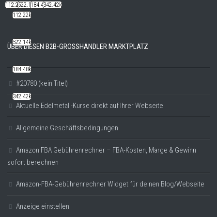
112.22k
522.14k
184.48k
342.42k
112.22k
522.14k
ÜBER DIESEN B2B-GROSSHÄNDLER MARKTPLATZ
184.48k
#20780 (kein Titel)
342.42k
Aktuelle Edelmetall-Kurse direkt auf Ihrer Webseite
Allgemeine Geschäftsbedingungen
Amazon FBA Gebührenrechner – FBA-Kosten, Marge & Gewinn
sofort berechnen
Amazon-FBA-Gebührenrechner Widget für deinen Blog/Webseite
Anzeige einstellen