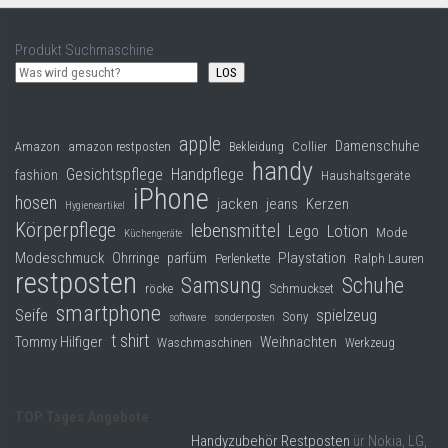
Produkt Suchmaschine
LOS
apple
Damenschuhe
Collier
Amazon
amazon restposten
Bekleidung
handy
Gesichtspflege
Handpflege
fashion
Haushaltsgeräte
iPhone
hosen
jacken
jeans
Kerzen
Hygieneartikel
Körperpflege
lebensmittel
Lego
Lotion
Mode
Küchengeräte
Modeschmuck
Playstation
Ohrringe
parfüm
Perlenkette
Ralph Lauren
restposten
Samsung
Schuhe
röcke
Schmuckset
smartphone
Seife
spielzeug
Sony
software
sonderposten
t shirt
Tommy Hilfiger
Weihnachten
Waschmaschinen
Werkzeug
TOP Tages Angebote
Handyzubehör Restposten
ür Nokia, LG,