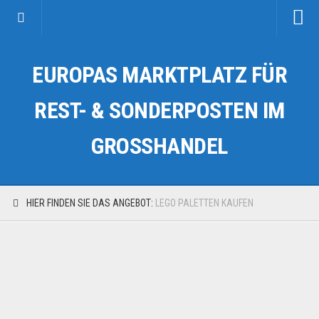
Startseite
EUROPAS MARKTPLATZ FÜR
Kategorien
Auto & Motorrad
REST- & SONDERPOSTEN IM
Drogerie & Tierbedarf
GROSSHANDEL
Fahrzeuge & Transport
Fashion & Mode
Garten & Werkzeug
HIER FINDEN SIE DAS ANGEBOT:
LEGO PALETTEN KAUFEN
Geschäft, Büro & Schreibwaren
Geschenkartikel
Haushaltswaren
Handy und Smartphone
Kosmetik & Pflege