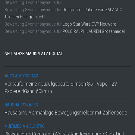
Bewertung
1
von
anonymous
für
Bewertung
3
von
anonymous
für
Restposten Pakete von ZALANDO
Textilien bunt gemischt
Bewertung
2
von
anonymous
für
Lego Star Wars OVP Neuware
Bewertung
3
von
anonymous
für
POLO RALPH LAUREN Grosshandel
NEU IM B2B MARKPLATZ PORTAL
AUTO & MOTORRAD
Verkaufe meine neuaufgebaute Simson S51 Vape 12V
Papiere 4Gang 60km/h
HAUSHALTSWAREN
Hausalarm, Alarmanlage Bewegungsmelder mit Zahlencode
MULTIMEDIA & ELEKTRO
Playstation 5 Controller (Weiß) / Kundenretoure /Stick Drift