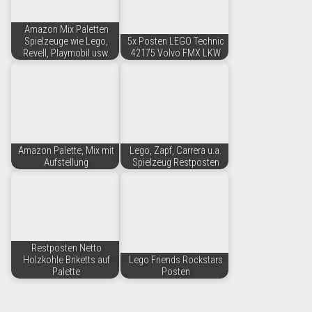
Amazon Mix Paletten
Spielzeuge wie Lego,
5x Posten LEGO Technic
Revell, Playmobil usw.
42175 Volvo FMX LKW
Amazon Palette, Mix mit
Lego, Zapf, Carrera u.a.
Aufstellung
Spielzeug Restposten
Restposten Netto
Holzkohle Briketts auf
Lego Friends Rockstars
Palette
Posten