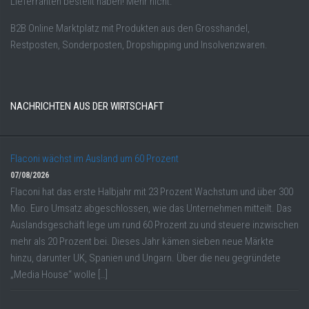
Lieferranten bestellt haben! Mehr nicht.
B2B Online Marktplatz mit Produkten aus den Grosshandel,
Restposten, Sonderposten, Dropshipping und Insolvenzwaren.
NACHRICHTEN AUS DER WIRTSCHAFT
Flaconi wächst im Ausland um 60 Prozent
07/08/2026
Flaconi hat das erste Halbjahr mit 23 Prozent Wachstum und über 300
Mio. Euro Umsatz abgeschlossen, wie das Unternehmen mitteilt. Das
Auslandsgeschäft lege um rund 60 Prozent zu und steuere inzwischen
mehr als 20 Prozent bei. Dieses Jahr kämen sieben neue Märkte
hinzu, darunter UK, Spanien und Ungarn. Über die neu gegründete
„Media House“ wolle […]