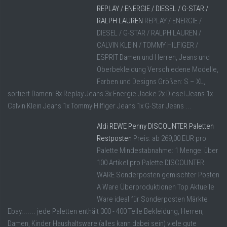
REPLAY / ENERGIE / DIESEL / G-STAR /
RALPH LAUREN
REPLAY / ENERGIE /
DIESEL / G-STAR / RALPH LAUREN /
CALVIN KLEIN / TOMMY HILFIGER /
ESPRIT Damen und Herren, Jeans und
Oberbekleidung Verschiedene Modelle,
Farben und Designs Größen: S – XL,
sortiert Damen: 8x Replay Jeans 3x Energie Jacke 2x Diesel Jeans 1x
Calvin Klein Jeans 1x Tommy Hilfiger Jeans 1x G-Star Jeans ...
Aldi REWE Penny DISCOUNTER Paletten
Restposten
Preis: ab 269,00 EUR pro
Palette Mindestabnahme: 1 Menge: über
100 Artikel pro Palette DISCOUNTER
WARE Sonderposten gemischter Posten
A Ware Überproduktionen Top Aktuelle
Ware ideal für Sonderposten Märkte
Ebay....... jede Paletten enthält 300 - 400 Teile Bekleidung, Herren,
Damen, Kinder Haushaltsware (alles kann dabei sein) viele gute