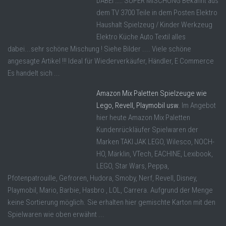
DABEI ::::: SUPER MISCHUNG Bekannt aus
dem TV 3700 Teile in dem Posten Elektro
Haushalt Spielzeug / Kinder Werkzeug
Elektro Küche Auto Textil alles
dabei...sehr schöne Mischung ! Siehe Bilder .... Viele schöne
angesagte Artikel !!! Ideal für Wiederverkäufer, Händler, E Commerce
Es handelt sich ...
Amazon Mix Paletten Spielzeuge wie
Lego, Revell, Playmobil usw.
Im Angebot
hier heute Amazon Mix Paletten
Kundenrückläufer Spielwaren der
Marken TAKI JAK LEGO, Wilesco, NOCH-
HO, Märklin, VTech, EACHINE, Lexibook,
LEGO, Star Wars, Peppa,
Pfotenpatrouille, Gefroren, Hudora, Smoby, Nerf, Revell, Disney,
Playmobil, Mario, Barbie, Hasbro , LOL, Carrera. Aufgrund der Menge
keine Sortierung möglich. Sie erhalten hier gemischte Karton mit den
Spielwaren wie oben erwähnt ...