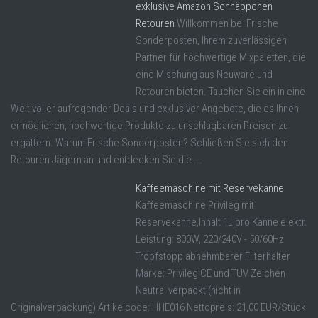
exklusive Amazon Schnäppchen
Retouren
Willkommen bei Frische
Sonderposten, Ihrem zuverlässigen
Partner für hochwertige Mixpaletten, die
eine Mischung aus Neuware und
Retouren bieten. Tauchen Sie ein in eine
Welt voller aufregender Deals und exklusiver Angebote, die es Ihnen
ermöglichen, hochwertige Produkte zu unschlagbaren Preisen zu
ergattern. Warum Frische Sonderposten? Schließen Sie sich den
Retouren Jägern an und entdecken Sie die ...
Kaffeemaschine mit Reservekanne
Kaffeemaschine Privileg mit
Reservekanne,Inhalt 1L pro Kanne elektr.
Leistung: 800W, 220/240V - 50/60Hz
Tropfstopp abnehmbarer Filterhalter
Marke: Privileg CE und TÜV Zeichen
Neutral verpackt (nicht in
Originalverpackung) Artikelcode: HHE016 Nettopreis: 21,00 EUR/Stück