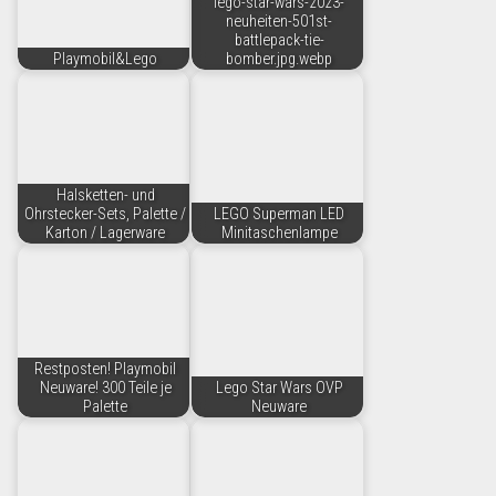
lego-star-wars-2023-
neuheiten-501st-
battlepack-tie-
Playmobil&Lego
bomber.jpg.webp
Halsketten- und
Ohrstecker-Sets, Palette /
LEGO Superman LED
Karton / Lagerware
Minitaschenlampe
Restposten! Playmobil
Neuware! 300 Teile je
Lego Star Wars OVP
Palette
Neuware