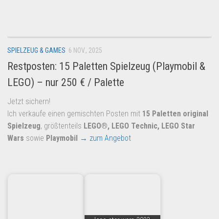
Dropshipping-Produkte
B2B Produkte
Grosshandel
SPIELZEUG & GAMES
6 NOV., 2025
Amazon
Restposten: 15 Paletten Spielzeug (Playmobil &
Aldi
LEGO) – nur 250 € / Palette
Lidl
Jetzt sichern!
Kostenlos verkaufen
Ich verkaufe einen gemischten Posten mit
15 Paletten original
Anmelden
Spielzeug
, größtenteils
LEGO®, LEGO Technic, LEGO Star
Wars
sowie
Playmobil
→ zum Angebot
Kostenlos Registrieren
Newsletter