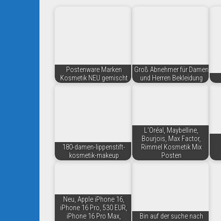
Postenware Marken
Groß Abnehmer für Damen
Kosmetik NEU gemischt
und Herren Bekleidung
L’Oréal, Maybelline,
Bourjois, Max Factor,
180-damen-lippenstift-
Rimmel Kosmetik Mix
kosmetik-makeup
Posten
Neu, Apple iPhone 16,
iPhone 16 Pro, 530 EUR,
iPhone 16 Pro Max,
Bin auf der suche nach