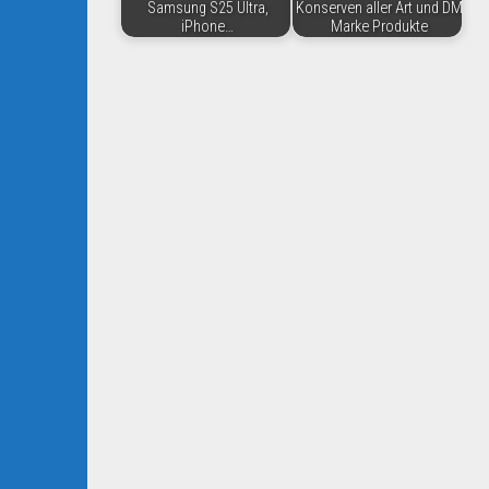
Samsung S25 Ultra,
Konserven aller Art und DM
iPhone…
Marke Produkte