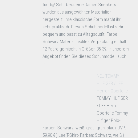
fündig! Sehr bequeme Damen Sneakers
wurden aus ausgewählten Materialien
hergestellt. Ihre klassische Form macht ihr
sehr praktisch. Dieses Schuhmodell ist sehr
bequem und passt zu Alltagsoutfit. Farbe:
Schwarz Material: textiles Verpackung enthält
12 Paare gemischt in Größen 35-39. In unserem
Angebot finden Sie dieses Schuhmodell auch
in ...
NEU TOMMY
HILFIGER / LEE
Herren Oberteile
TOMMY HILFIGER
/ LEE Herren
Oberteile Tommy
Hilfiger Polo-
Farben: Schwarz, weiß, grau, grün, blau ( UVP:
59,90 € ) Lee T-Shirt- Farben: Schwarz, weiß (