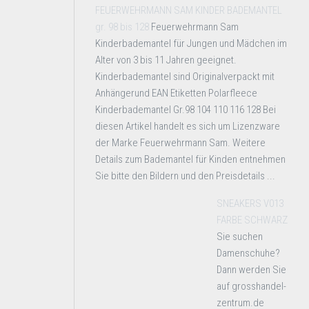
FEUERWEHRMANN SAM KINDER BADEMANTEL
gr. 98 bis 128
Feuerwehrmann Sam
Kinderbademantel für Jungen und Mädchen im
Alter von 3 bis 11 Jahren geeignet.
Kinderbademantel sind Originalverpackt mit
Anhängerund EAN Etiketten Polarfleece
Kinderbademantel Gr.98 104 110 116 128 Bei
diesen Artikel handelt es sich um Lizenzware
der Marke Feuerwehrmann Sam. Weitere
Details zum Bademantel für Kinden entnehmen
Sie bitte den Bildern und den Preisdetails ...
SNEAKERS V013
FARBE SCHWARZ
Sie suchen
Damenschuhe?
Dann werden Sie
auf grosshandel-
zentrum.de