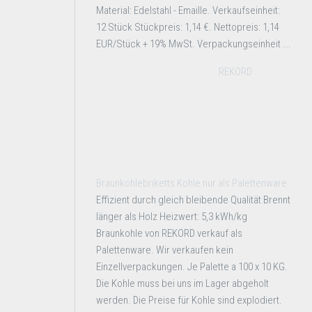
Material: Edelstahl - Emaille. Verkaufseinheit:
12 Stück Stückpreis: 1,14 €. Nettopreis: 1,14
EUR/Stück + 19% MwSt. Verpackungseinheit ...
REKORD
Braunkohlebriketts Kohle nur als Palettenware
Effizient durch gleich bleibende Qualität Brennt
länger als Holz Heizwert: 5,3 kWh/kg
Braunkohle von REKORD verkauf als
Palettenware. Wir verkaufen kein
Einzellverpackungen. Je Palette a 100 x 10 KG.
Die Kohle muss bei uns im Lager abgeholt
werden. Die Preise für Kohle sind explodiert.