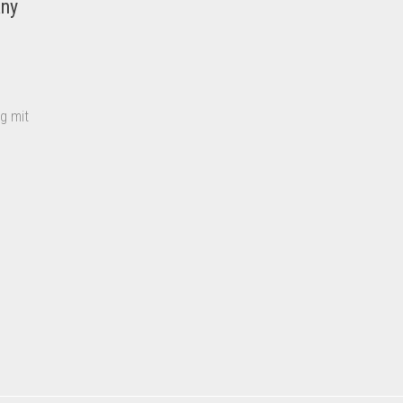
any
g mit