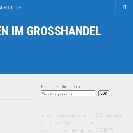
NEWSLETTER
N IM GROSSHANDEL
Produkt Suchmaschine
LOS
apple
Amazon
amazon restposten
Bekleidung
Damenschuhe
Collier
fashion
handy
Gesichtspflege
Handpflege