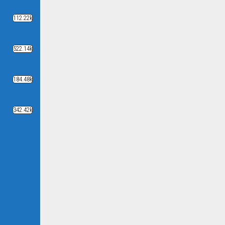
112.22k
522.14k
184.48k
342.42k