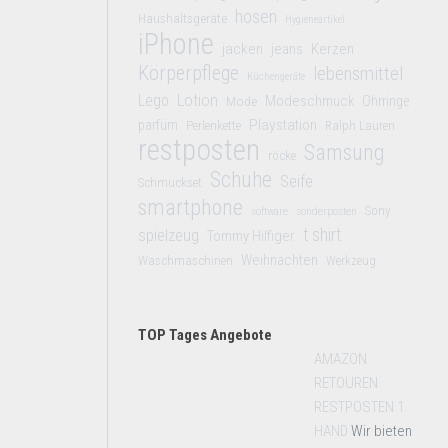
hosen
Haushaltsgeräte
Hygieneartikel
iPhone
jacken
jeans
Kerzen
Körperpflege
lebensmittel
Küchengeräte
Lego
Lotion
Modeschmuck
Mode
Ohrringe
Playstation
parfüm
Perlenkette
Ralph Lauren
restposten
Samsung
röcke
Schuhe
Seife
Schmuckset
smartphone
Sony
software
sonderposten
t shirt
spielzeug
Tommy Hilfiger
Weihnachten
Waschmaschinen
Werkzeug
TOP Tages Angebote
AMAZON
RETOUREN
RESTPOSTEN 1.
HAND
Wir bieten