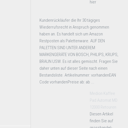
hier
Kundenrückläufer die Ihr 30 tägiges
Wiederrufsrecht in Anspruch genommen
haben an. Es handelt sich um Amazon
Restposten als Palettenware. AUF DEN
PALETTEN SIND UNTER ANDEREM
MARKENGERÄTE VON BOSCH, PHILIPS, KRUPS,
BRAUN USW. Es ist alles gemischt. Fragen Sie
daher unten auf dieser Seite nach einen
Bestandsliste. Artikelnummer: vorhandenEAN
Code vorhandenPreise ab: ab ...
Medion Kaffee
Pad Automat MD
12000 Retouren
Diesen Artikel
finden Sie auf
grosshandel-