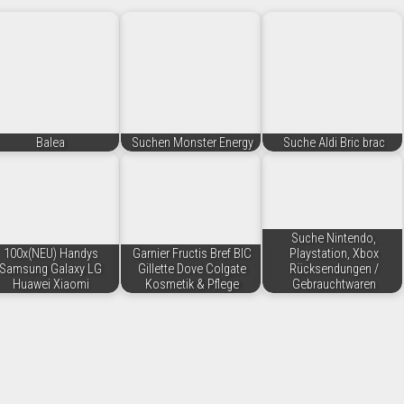
Balea
Suchen Monster Energy
Suche Aldi Bric brac
Suche Nintendo,
100x(NEU) Handys
Garnier Fructis Bref BIC
Playstation, Xbox
Samsung Galaxy LG
Gillette Dove Colgate
Rücksendungen /
Huawei Xiaomi
Kosmetik & Pflege
Gebrauchtwaren