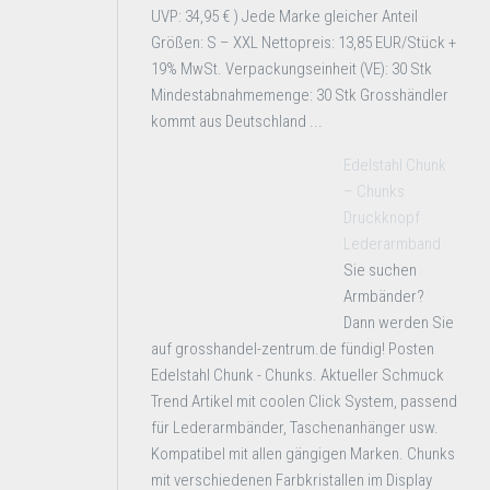
UVP: 34,95 € ) Jede Marke gleicher Anteil
Größen: S – XXL Nettopreis: 13,85 EUR/Stück +
19% MwSt. Verpackungseinheit (VE): 30 Stk
Mindestabnahmemenge: 30 Stk Grosshändler
kommt aus Deutschland ...
Edelstahl Chunk
– Chunks
Druckknopf
Lederarmband
Sie suchen
Armbänder?
Dann werden Sie
auf grosshandel-zentrum.de fündig! Posten
Edelstahl Chunk - Chunks. Aktueller Schmuck
Trend Artikel mit coolen Click System, passend
für Lederarmbänder, Taschenanhänger usw.
Kompatibel mit allen gängigen Marken. Chunks
mit verschiedenen Farbkristallen im Display