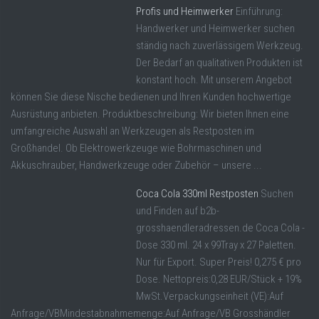
Profis und Heimwerker
Einführung:
Handwerker und Heimwerker suchen
ständig nach zuverlässigem Werkzeug.
Der Bedarf an qualitativen Produkten ist
konstant hoch. Mit unserem Angebot
können Sie diese Nische bedienen und Ihren Kunden hochwertige
Ausrüstung anbieten. Produktbeschreibung: Wir bieten Ihnen eine
umfangreiche Auswahl an Werkzeugen als Restposten im
Großhandel. Ob Elektrowerkzeuge wie Bohrmaschinen und
Akkuschrauber, Handwerkzeuge oder Zubehör – unsere ...
Coca Cola 330ml Restposten
Suchen
und Finden auf b2b-
grosshaendleradressen.de Coca Cola -
Dose 330 ml. 24 x 99Tray x 27 Paletten.
Nur für Export. Super Preis! 0,275 € pro
Dose. Nettopreis:0,28 EUR/Stück + 19%
MwSt.Verpackungseinheit (VE):Auf
Anfrage/VBMindestabnahmemenge:Auf Anfrage/VB Grosshändler