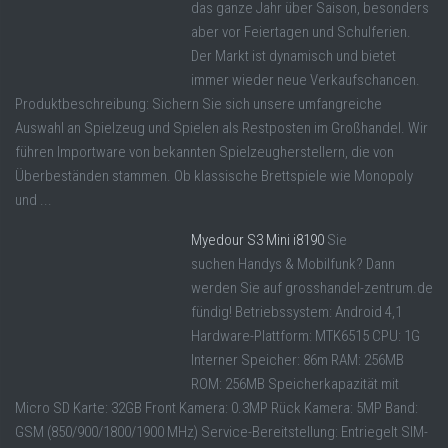
das ganze Jahr über Saison, besonders
aber vor Feiertagen und Schulferien.
Der Markt ist dynamisch und bietet
immer wieder neue Verkaufschancen.
Produktbeschreibung: Sichern Sie sich unsere umfangreiche
Auswahl an Spielzeug und Spielen als Restposten im Großhandel. Wir
führen Importware von bekannten Spielzeugherstellern, die von
Überbeständen stammen. Ob klassische Brettspiele wie Monopoly
und ...
Myedour S3 Mini i8190
Sie
suchen Handys & Mobilfunk? Dann
werden Sie auf grosshandel-zentrum.de
fündig! Betriebssystem: Android 4,1
Hardware-Plattform: MTK6515 CPU: 1G
Interner Speicher: 86m RAM: 256MB
ROM: 256MB Speicherkapazität mit
Micro SD Karte: 32GB Front Kamera: 0.3MP Rück Kamera: 5MP Band:
GSM (850/900/1800/1900 MHz) Service-Bereitstellung: Entriegelt SIM-