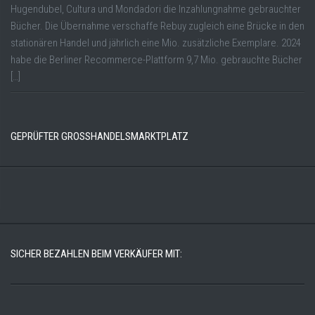
Hugendubel, Cultura und Mondadori die Inzahlungnahme gebrauchter
Bücher. Die Übernahme verschaffe Rebuy zugleich eine Brücke in den
stationären Handel und jährlich eine Mio. zusätzliche Exemplare. 2024
habe die Berliner Recommerce-Plattform 9,7 Mio. gebrauchte Bücher
[…]
GEPRÜFTER GROSSHANDELSMARKTPLATZ
SICHER BEZAHLEN BEIM VERKÄUFER MIT: