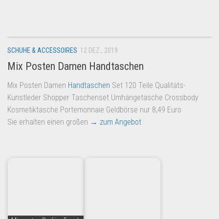
Dropshipping-Produkte
B2B Produkte
Grosshandel
SCHUHE & ACCESSOIRES
12 DEZ., 2019
Amazon
Mix Posten Damen Handtaschen
Aldi
Mix Posten Damen
Handtaschen
Set 120 Teile Qualitäts-
Lidl
Kunstleder Shopper Taschenset Umhängetasche Crossbody
Kostenlos verkaufen
Kosmetiktasche Portemonnaie Geldbörse nur 8,49 Euro
Sie erhalten einen großen
→ zum Angebot
Anmelden
Kostenlos Registrieren
Newsletter