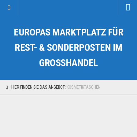
Startseite
EUROPAS MARKTPLATZ FÜR
Kategorien
Auto & Motorrad
REST- & SONDERPOSTEN IM
Drogerie & Tierbedarf
GROSSHANDEL
Fahrzeuge & Transport
Fashion & Mode
Garten & Werkzeug
HIER FINDEN SIE DAS ANGEBOT:
KOSMETIKTASCHEN
Geschäft, Büro & Schreibwaren
Geschenkartikel
Haushaltswaren
Handy und Smartphone
Kosmetik & Pflege