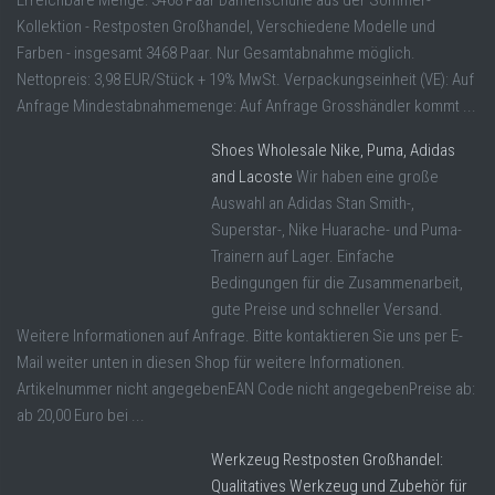
Erreichbare Menge: 3468 Paar Damenschuhe aus der Sommer-
Kollektion - Restposten Großhandel, Verschiedene Modelle und
Farben - insgesamt 3468 Paar. Nur Gesamtabnahme möglich.
Nettopreis: 3,98 EUR/Stück + 19% MwSt. Verpackungseinheit (VE): Auf
Anfrage Mindestabnahmemenge: Auf Anfrage Grosshändler kommt ...
Shoes Wholesale Nike, Puma, Adidas
and Lacoste
Wir haben eine große
Auswahl an Adidas Stan Smith-,
Superstar-, Nike Huarache- und Puma-
Trainern auf Lager. Einfache
Bedingungen für die Zusammenarbeit,
gute Preise und schneller Versand.
Weitere Informationen auf Anfrage. Bitte kontaktieren Sie uns per E-
Mail weiter unten in diesen Shop für weitere Informationen.
Artikelnummer nicht angegebenEAN Code nicht angegebenPreise ab:
ab 20,00 Euro bei ...
Werkzeug Restposten Großhandel:
Qualitatives Werkzeug und Zubehör für