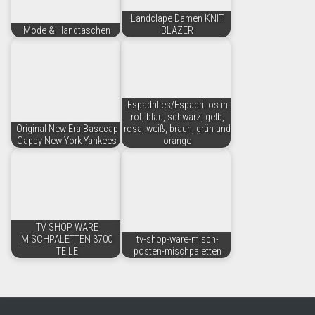
Landclape Damen KNIT
Mode & Handtaschen
BLAZER
Espadrilles/Espadrillos in
rot, blau, schwarz, gelb,
Original New Era Basecap
rosa, weiß, braun, grün und
Cappy New York Yankees
orange
TV SHOP WARE
MISCHPALETTEN 3700
tv-shop-ware-misch-
TEILE
posten-mischpaletten