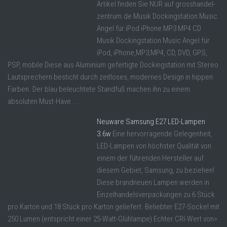
Artikel finden Sie NUR auf grosshandel-
zentrum.de Musik Dockingstation Music
Angel für iPod iPhone MP3 MP4 CD
Musik Dockingstation Music Angel für
iPod, iPhone,MP3,MP4, CD, DVD, GPS,
PSP, mobile Diese aus Aluminium gefertigte Dockingstation mit Stereo
Lautsprechern besticht durch zeitloses, modernes Design in hippen
Farben. Der blau beleuchtete Standfuß machen ihn zu einem
absoluten Must-Have ...
Neuware Samsung E27 LED-Lampen
3.6w
Eine hervorragende Gelegenheit,
LED-Lampen von höchster Qualität von
einem der führenden Hersteller auf
diesem Gebiet, Samsung, zu beziehen!
Diese brandneuen Lampen werden in
Einzelhandelsverpackungen zu 6 Stück
pro Karton und 18 Stück pro Karton geliefert. Beliebter E27-Sockel mit
250 Lumen (entspricht einer 25-Watt-Glühlampe) Echter CRI-Wert von>