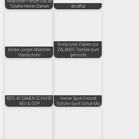
Mixposten Parfüm Eau de
Toilette Herren Damen
dhsdfhd
Restposten Pakete von
Kinder Jungen Mädchen
ZALANDO Textilien bunt
Handschuhe
gemischt
REPLAY DAMEN SCHUHE!
Herren Sport Freizeit
NEU & OVP!
Schuhe Sport Schuh Mix