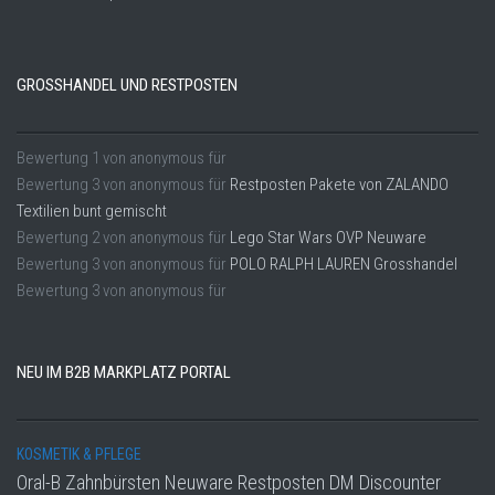
GROSSHANDEL UND RESTPOSTEN
Bewertung
1
von
anonymous
für
Bewertung
3
von
anonymous
für
Restposten Pakete von ZALANDO
Textilien bunt gemischt
Bewertung
2
von
anonymous
für
Lego Star Wars OVP Neuware
Bewertung
3
von
anonymous
für
POLO RALPH LAUREN Grosshandel
Bewertung
3
von
anonymous
für
NEU IM B2B MARKPLATZ PORTAL
KOSMETIK & PFLEGE
Oral-B Zahnbürsten Neuware Restposten DM Discounter