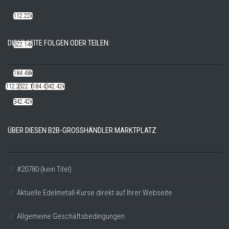
112.22k
DIESE SEITE FOLGEN ODER TEILEN:
522.14k
184.48k
112.22k
522.14k
184.48k
342.42k
342.42k
ÜBER DIESEN B2B-GROSSHÄNDLER MARKTPLATZ
#20780 (kein Titel)
Aktuelle Edelmetall-Kurse direkt auf Ihrer Webseite
Allgemeine Geschäftsbedingungen