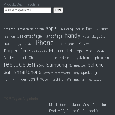
Produkt Suchmaschine
LOS
apple
Damenschuhe
Collier
Amazon
amazon restposten
Bekleidung
handy
Gesichtspflege
Handpflege
fashion
Haushaltsgeräte
iPhone
hosen
jacken
jeans
Kerzen
Hygieneartikel
Körperpflege
lebensmittel
Lego
Lotion
Mode
Küchengeräte
Modeschmuck
Playstation
Ohrringe
parfüm
Perlenkette
Ralph Lauren
restposten
Samsung
Schuhe
röcke
Schmuckset
smartphone
Seife
spielzeug
Sony
software
sonderposten
t shirt
Tommy Hilfiger
Weihnachten
Waschmaschinen
Werkzeug
TOP Tages Angebote
Musik Dockingstation Music Angel für
iPod, MP3, iPhone Großhandel
Diesen