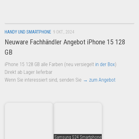
Dropshipping-Produkte
B2B Produkte
Grosshandel
HANDY UND SMARTPHONE
9 OKT., 2024
Amazon
Neuware Fachhändler Angebot iPhone 15 128
Aldi
GB
Lidl
iPhone 15 128 GB alle Farben (neu versiegelt
in der Box
)
Kostenlos verkaufen
Direkt ab Lager lieferbar
Anmelden
Wenn Sie interessiert sind, senden Sie
→ zum Angebot
Kostenlos Registrieren
Newsletter
Samsung S24 Smartphone,