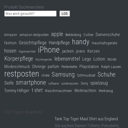
Produkt Suchmaschine
LOS
apple
Damenschuhe
Collier
Amazon
amazon restposten
Bekleidung
handy
Gesichtspflege
Handpflege
fashion
Haushaltsgeräte
iPhone
hosen
jacken
jeans
Kerzen
Hygieneartikel
Körperpflege
lebensmittel
Lego
Lotion
Mode
Küchengeräte
Modeschmuck
Playstation
Ohrringe
parfüm
Perlenkette
Ralph Lauren
restposten
Samsung
Schuhe
röcke
Schmuckset
smartphone
Seife
spielzeug
Sony
software
sonderposten
t shirt
Tommy Hilfiger
Weihnachten
Waschmaschinen
Werkzeug
TOP Tages Angebote
Tank Top Tiger Maul Shirt aus England
Sie suchen Damen T-Shirts, Poloshirts,