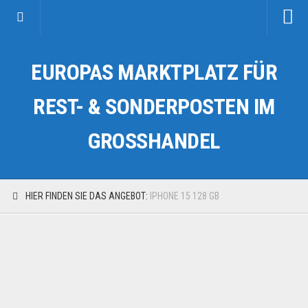
Startseite
EUROPAS MARKTPLATZ FÜR
Kategorien
Auto & Motorrad
REST- & SONDERPOSTEN IM
Drogerie & Tierbedarf
GROSSHANDEL
Fahrzeuge & Transport
Fashion & Mode
Garten & Werkzeug
HIER FINDEN SIE DAS ANGEBOT:
IPHONE 15 128 GB
Geschäft, Büro & Schreibwaren
Geschenkartikel
Haushaltswaren
Handy und Smartphone
Kosmetik & Pflege