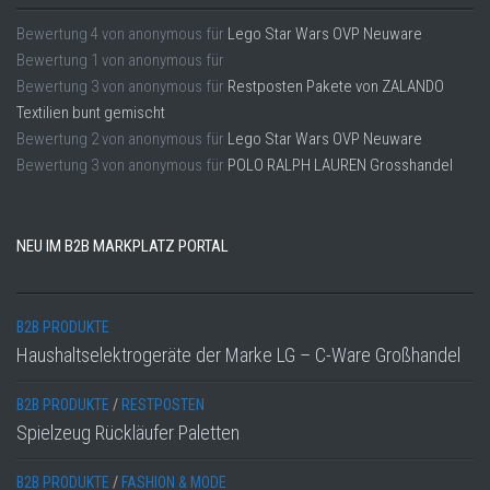
Bewertung
4
von
anonymous
für
Lego Star Wars OVP Neuware
Bewertung
1
von
anonymous
für
Bewertung
3
von
anonymous
für
Restposten Pakete von ZALANDO
Textilien bunt gemischt
Bewertung
2
von
anonymous
für
Lego Star Wars OVP Neuware
Bewertung
3
von
anonymous
für
POLO RALPH LAUREN Grosshandel
NEU IM B2B MARKPLATZ PORTAL
B2B PRODUKTE
Haushaltselektrogeräte der Marke LG – C-Ware Großhandel
B2B PRODUKTE
/
RESTPOSTEN
Spielzeug Rückläufer Paletten
B2B PRODUKTE
/
FASHION & MODE