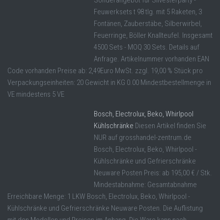
Sonderangebot für Silvesterparty -
Feuwerksets t 98 tlg. mit 5 Raketen, 3
Fontänen, Zauberstäbe, Silberwirbel,
Feuerringe, Böller Knallteufel. Insgesamt
4500 Sets - MOQ 30 Sets. Details auf
Anfrage. Artikelnummer vorhanden EAN
Code vorhanden Preise ab: 2,49Euro MwSt. zzgl. 19,00 % Stück pro
Verpackungseinheiten: 20 Gewicht in KG 0.00 Mindestbestellmenge in
VE mindestens 5 VE
Bosch, Electrolux, Beko, Whirlpool
Kühlschränke
Diesen Artikel finden Sie
NUR auf grosshandel-zentrum.de
Bosch, Electrolux, Beko, Whirlpool -
Kühlschränke und Gefrierschränke
Neuware Posten Preis: ab 195,00 € / Stk.
Mindestabnahme: Gesamtabnahme
Erreichbare Menge: 1 LKW Bosch, Electrolux, Beko, Whirlpool -
Kühlschränke und Gefrierschränke Neuware Posten. Die Auflistung