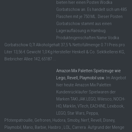
bieten hier einen Posten Wodka
Gorbatschow an. Es handelt sich um 485
Flaschen mit je 750 ML. Dieser Posten
Gorbatschow stammt aus einen
Lageraufläösung in Hambug.
Produkteigenschaften Name Vodka
Gorbatschow 0,7l Alkoholgehalt 37,5 % Nettofüllmenge 0.7 l Preis pro
Liter 13,56 € Gewicht 1,0 Kg Hersteller Henkell & Co. Sektkellerei KG,
Biebricher Allee 142, 65187 ...
Amazon Mix Paletten Spielzeuge wie
Lego, Revell, Playmobil usw.
Im Angebot
hier heute Amazon Mix Paletten
Kundenrückläufer Spielwaren der
Marken TAKI JAK LEGO, Wilesco, NOCH-
HO, Märklin, VTech, EACHINE, Lexibook,
LEGO, Star Wars, Peppa,
Pfotenpatrouille, Gefroren, Hudora, Smoby, Nerf, Revell, Disney,
Playmobil, Mario, Barbie, Hasbro , LOL, Carrera. Aufgrund der Menge