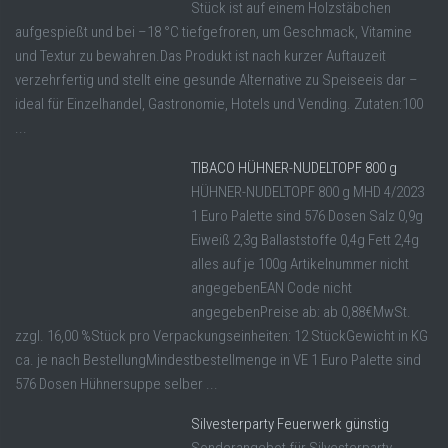
Stück ist auf einem Holzstäbchen
aufgespießt und bei –18 °C tiefgefroren, um Geschmack, Vitamine
und Textur zu bewahren.Das Produkt ist nach kurzer Auftauzeit
verzehrfertig und stellt eine gesunde Alternative zu Speiseeis dar –
ideal für Einzelhandel, Gastronomie, Hotels und Vending. Zutaten:100
...
TIBACO HÜHNER-NUDELTOPF 800 g
HÜHNER-NUDELTOPF 800 g MHD 4/2023
1 Euro Palette sind 576 Dosen Salz 0,9g
Eiweiß 2,3g Ballaststoffe 0,4g Fett 2,4g
alles auf je 100g Artikelnummer nicht
angegebenEAN Code nicht
angegebenPreise ab: ab 0,88€MwSt.
zzgl. 16,00 %Stück pro Verpackungseinheiten: 12 StückGewicht in KG
ca. je nach BestellungMindestbestellmenge in VE 1 Euro Palette sind
576 Dosen Hühnersuppe selber ...
Silvesterparty Feuerwerk günstig