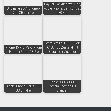
PayPal, Banküberweisung,
Original grad-A iphone X
Apple iPhone/Samsung ab
256 GB sim-frei
280 EUR
Gebraucht IPHONE 12 Mini
iPhone 15 Pro Max, iPhone
64Gb Top Zustand mit
14 Pro, iPhone 13 Pro
Garantie + Zubehör
IPhone X 64GB A++
Apple iPhone 7 plus 128
generalüberholt EU
GB Sim-frei
Standart