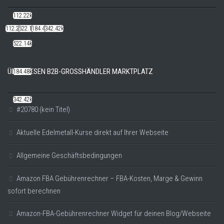
112.22k
112.22k
522.14k
184.48k
342.42k
522.14k
ÜBER DIESEN B2B-GROSSHÄNDLER MARKTPLATZ
184.48k
342.42k
#20780 (kein Titel)
Aktuelle Edelmetall-Kurse direkt auf Ihrer Webseite
Allgemeine Geschäftsbedingungen
Amazon FBA Gebührenrechner – FBA-Kosten, Marge & Gewinn
sofort berechnen
Amazon-FBA-Gebührenrechner Widget für deinen Blog/Webseite