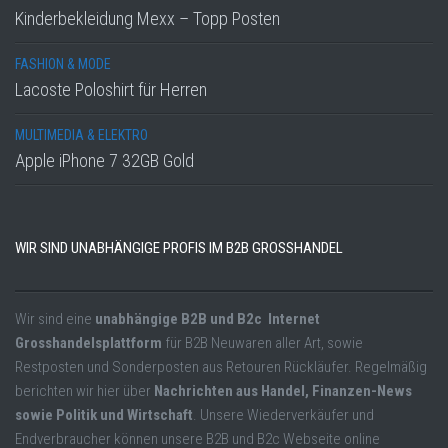
Kinderbekleidung Mexx – Topp Posten
FASHION & MODE
Lacoste Poloshirt für Herren
MULTIMEDIA & ELEKTRO
Apple iPhone 7 32GB Gold
WIR SIND UNABHÄNGIGE PROFIS IM B2B GROSSHANDEL
Wir sind eine
unabhängige B2B und B2c Internet
Grosshandelsplattform
für B2B Neuwaren aller Art, sowie
Restposten und Sonderposten aus Retouren Rückläufer. Regelmäßig
berichten wir hier über
Nachrichten aus Handel, Finanzen-News
sowie Politik und Wirtschaft
. Unsere Wiederverkäufer und
Endverbraucher können unsere B2B und B2c Webseite online