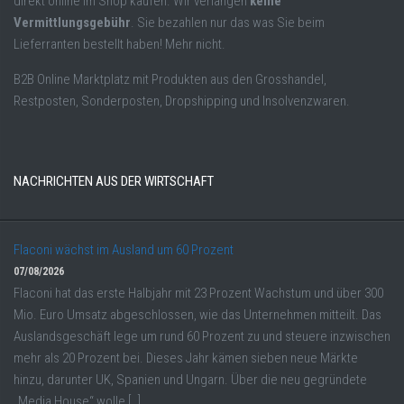
direkt online im Shop kaufen. Wir verlangen
keine
Vermittlungsgebühr
. Sie bezahlen nur das was Sie beim
Lieferranten bestellt haben! Mehr nicht.
B2B Online Marktplatz mit Produkten aus den Grosshandel,
Restposten, Sonderposten, Dropshipping und Insolvenzwaren.
NACHRICHTEN AUS DER WIRTSCHAFT
Flaconi wächst im Ausland um 60 Prozent
07/08/2026
Flaconi hat das erste Halbjahr mit 23 Prozent Wachstum und über 300
Mio. Euro Umsatz abgeschlossen, wie das Unternehmen mitteilt. Das
Auslandsgeschäft lege um rund 60 Prozent zu und steuere inzwischen
mehr als 20 Prozent bei. Dieses Jahr kämen sieben neue Märkte
hinzu, darunter UK, Spanien und Ungarn. Über die neu gegründete
„Media House“ wolle […]