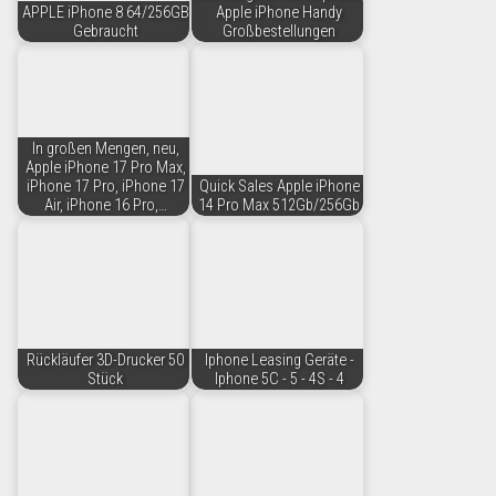
APPLE iPhone 8 64/256GB
Apple iPhone Handy
Gebraucht
Großbestellungen
In großen Mengen, neu,
Apple iPhone 17 Pro Max,
iPhone 17 Pro, iPhone 17
Quick Sales Apple iPhone
Air, iPhone 16 Pro,…
14 Pro Max 512Gb/256Gb
Rückläufer 3D-Drucker 50
Iphone Leasing Geräte -
Stück
Iphone 5C - 5 - 4S - 4