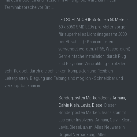
mit den Modellen und Preisen im Anhang. Die Ware kann nach
Terminabsprache vor Ort ...
LED SCHLAUCH IP65 Rolle a 50 Meter
-
60 x 5050 SMD LEDs pro Meter sorgen
für superhelles Licht (insgesamt 3000
per Abschnitt) - Kann im freien
verwendet werden. (IP65, Wasserdicht) -
Sehr einfache Installation, durch Plug
and Play ohne Verdrahtung - Trotzdem
sehr flexibel. durch die schlanken, kompakten und flexiblen
Leiterplatten. Biegung und Faltung sind möglich - Schneidbar und
verknüpfbar,kann in ...
Sonderposten Marken Jeans Armani,
Calvin Klein, Levis, Diesel
Dieser
Sonderposten Marken Jeans stammt
aus einer Insolvens. Armani, Calvin Klein,
Levis, Diesel, u.v.m. Alles Neuware in
Original Verpackung. Alles