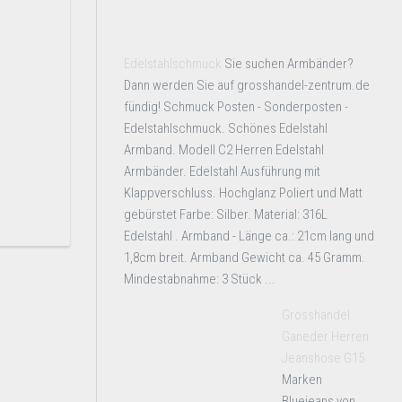
Edelstahlschmuck
Sie suchen Armbänder?
Dann werden Sie auf grosshandel-zentrum.de
fündig! Schmuck Posten - Sonderposten -
Edelstahlschmuck. Schönes Edelstahl
Armband. Modell C2 Herren Edelstahl
Armbänder. Edelstahl Ausführung mit
Klappverschluss. Hochglanz Poliert und Matt
gebürstet Farbe: Silber. Material: 316L
Edelstahl . Armband - Länge ca.: 21cm lang und
1,8cm breit. Armband Gewicht ca. 45 Gramm.
Mindestabnahme: 3 Stück ...
Grosshandel
Ganeder Herren
Jeanshose G15
Marken
Bluejeans von