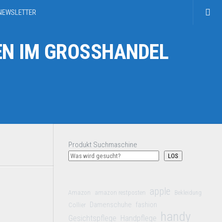
NEWSLETTER
N IM GROSSHANDEL
Produkt Suchmaschine
LOS
apple
Amazon
amazon restposten
Bekleidung
Damenschuhe
Collier
fashion
handy
Gesichtspflege
Handpflege