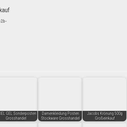
kauf
2b-
IEL GEL Sonderposten
Damenkleidung Posten
Jacobs Krönung 500g
Grosshandel
Stockware Grosshandel
Großeinkauf