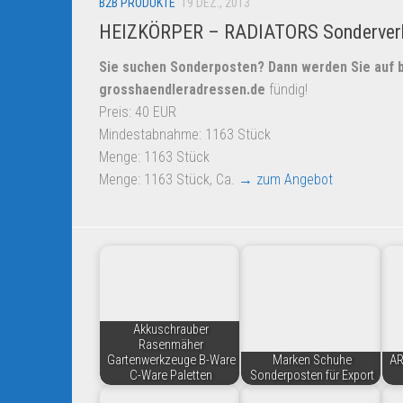
B2B PRODUKTE
19 DEZ., 2013
HEIZKÖRPER – RADIATORS Sonderver
Sie suchen Sonderposten? Dann werden Sie auf
b
grosshaendleradressen.de
fündig!
Preis: 40 EUR
Mindestabnahme: 1163 Stück
Menge: 1163 Stück
Menge: 1163 Stück, Ca.
→ zum Angebot
Akkuschrauber
Rasenmäher
Gartenwerkzeuge B-Ware
Marken Schuhe
AR
C-Ware Paletten
Sonderposten für Export