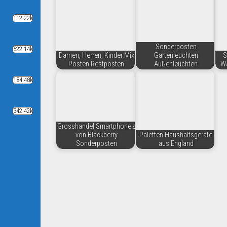
112.22k
Sonderposten
522.14k
Damen, Herren, Kinder Mix
Gartenleuchten
S
Posten Restposten
Außenleuchten
Wa
184.48k
342.42k
Grosshandel Smartphone's
von Blackberry
Paletten Haushaltsgeräte
Sonderposten
aus England