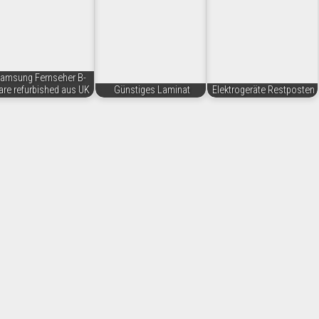
amsung Fernseher B-
re refurbished aus UK
Günstiges Laminat
Elektrogeräte Restposten