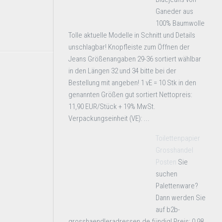
Ganeder aus
100% Baumwolle
Tolle aktuelle Modelle in Schnitt und Details
unschlagbar! Knopfleiste zum Öffnen der
Jeans Größenangaben 29-36 sortiert wählbar
in den Längen 32 und 34 bitte bei der
Bestellung mit angeben! 1 vE = 10 Stk in den
genannten Größen gut sortiert Nettopreis:
11,90 EUR/Stück + 19% MwSt.
Verpackungseinheit (VE): ...
Toilettenpapier
Grosshandel
Posten
Sie
suchen
Palettenware?
Dann werden Sie
auf b2b-
grosshaendleradressen.de fündig! Preis: 0,98