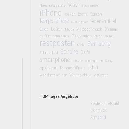
hosen
Haushaltsgeräte
Hygieneartikel
iPhone
jacken
jeans
Kerzen
Körperpflege
lebensmittel
Küchengeräte
Lego
Lotion
Modeschmuck
Mode
Ohrringe
Playstation
parfüm
Perlenkette
Ralph Lauren
restposten
Samsung
röcke
Schuhe
Seife
Schmuckset
smartphone
Sony
software
sonderposten
t shirt
spielzeug
Tommy Hilfiger
Weihnachten
Waschmaschinen
Werkzeug
TOP Tages Angebote
Posten Edelstahl
Schmuck
Armband