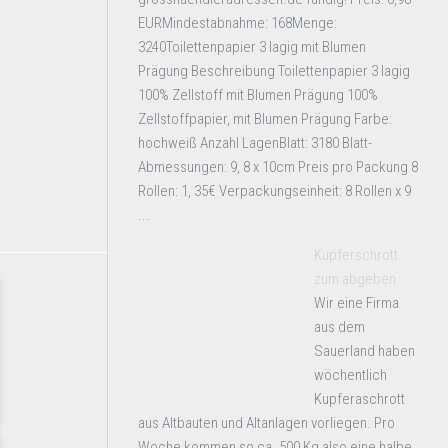
EURMindestabnahme: 168Menge:
3240Toilettenpapier 3 lagig mit Blumen
Prägung Beschreibung Toilettenpapier 3 lagig
100% Zellstoff mit Blumen Prägung 100%
Zellstoffpapier, mit Blumen Prägung Farbe:
hochweiß Anzahl LagenBlatt: 3180 Blatt-
Abmessungen: 9, 8 x 10cm Preis pro Packung 8
Rollen: 1, 35€ Verpackungseinheit: 8 Rollen x 9
...
Kupferschrott
zum abgeben
Wir eine Firma
aus dem
Sauerland haben
wöchentlich
Kupferaschrott
aus Altbauten und Altanlagen vorliegen. Pro
Woche kommen so ca. 500 Kg also eine halbe