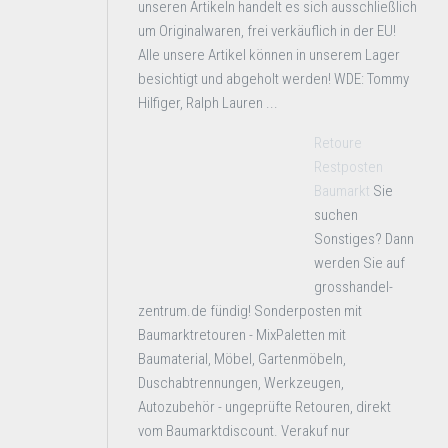
unseren Artikeln handelt es sich ausschließlich
um Originalwaren, frei verkäuflich in der EU!
Alle unsere Artikel können in unserem Lager
besichtigt und abgeholt werden! WDE: Tommy
Hilfiger, Ralph Lauren ...
Retoure
Restposten
Baumarkt
Sie
suchen
Sonstiges? Dann
werden Sie auf
grosshandel-
zentrum.de fündig! Sonderposten mit
Baumarktretouren - MixPaletten mit
Baumaterial, Möbel, Gartenmöbeln,
Duschabtrennungen, Werkzeugen,
Autozubehör - ungeprüfte Retouren, direkt
vom Baumarktdiscount. Verakuf nur