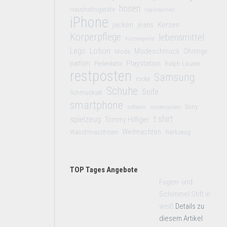
hosen
Haushaltsgeräte
Hygieneartikel
iPhone
jacken
jeans
Kerzen
Körperpflege
lebensmittel
Küchengeräte
Lego
Lotion
Modeschmuck
Mode
Ohrringe
Playstation
parfüm
Perlenkette
Ralph Lauren
restposten
Samsung
röcke
Schuhe
Seife
Schmuckset
smartphone
Sony
software
sonderposten
t shirt
spielzeug
Tommy Hilfiger
Weihnachten
Waschmaschinen
Werkzeug
TOP Tages Angebote
Fugen- und
Schimmel Stift in
weiß
Details zu
diesem Artikel