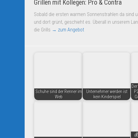
Grillen mit Kollegen: Pro & Contra
Sobald die ersten warmen Sonnenstrahlen da sind u
und dort grünt, geschieht es. Überall in unserem La
die Grills
→ zum Angebot
Der
Schuhe sind der Renner im
Unternehmer werden ist
P2
Web
kein Kinderspiel
G
💰