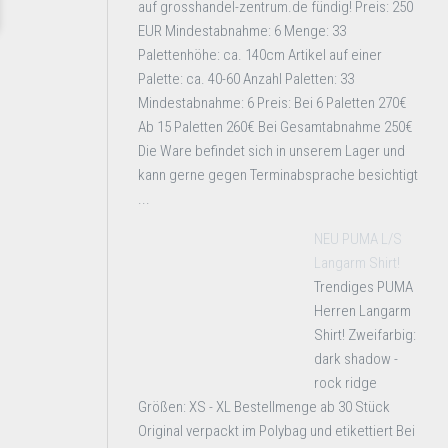
auf grosshandel-zentrum.de fündig! Preis: 250
EUR Mindestabnahme: 6 Menge: 33
Palettenhöhe: ca. 140cm Artikel auf einer
Palette: ca. 40-60 Anzahl Paletten: 33
Mindestabnahme: 6 Preis: Bei 6 Paletten 270€
Ab 15 Paletten 260€ Bei Gesamtabnahme 250€
Die Ware befindet sich in unserem Lager und
kann gerne gegen Terminabsprache besichtigt
...
NEU PUMA L/S
Langarm Shirt!
Trendiges PUMA
Herren Langarm
Shirt! Zweifarbig:
dark shadow -
rock ridge
Größen: XS - XL Bestellmenge ab 30 Stück
Original verpackt im Polybag und etikettiert Bei