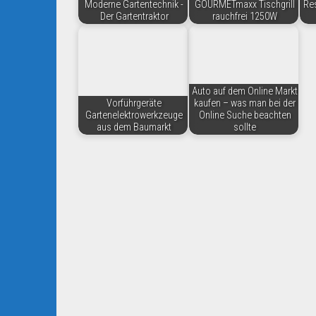
Moderne Gartentechnik -
GOURMETmaxx Tischgrill
Res
Der Gartentraktor
rauchfrei 1250W
Auto auf dem Online Markt
Vorführgeräte
kaufen – was man bei der
Gartenelektrowerkzeuge
Online Suche beachten
aus dem Baumarkt
sollte