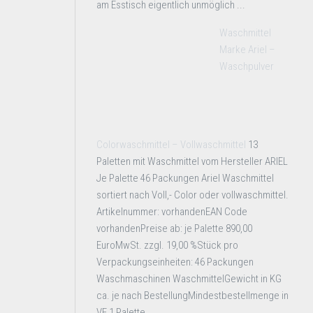
am Esstisch eigentlich unmöglich ...
Waschmittel
Marke Ariel –
Waschpulver
Colorwaschmittel – Vollwaschmittel
13
Paletten mit Waschmittel vom Hersteller ARIEL
Je Palette 46 Packungen Ariel Waschmittel
sortiert nach Voll,- Color oder vollwaschmittel.
Artikelnummer: vorhandenEAN Code
vorhandenPreise ab: je Palette 890,00
EuroMwSt. zzgl. 19,00 %Stück pro
Verpackungseinheiten: 46 Packungen
Waschmaschinen WaschmittelGewicht in KG
ca. je nach BestellungMindestbestellmenge in
VE 1 Palette