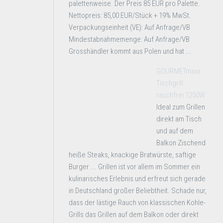
palettenweise. Der Preis 85 EUR pro Palette.
Nettopreis: 85,00 EUR/Stück + 19% MwSt.
Verpackungseinheit (VE): Auf Anfrage/VB
Mindestabnahmemenge: Auf Anfrage/VB
Grosshändler kommt aus Polen und hat ...
GOURMETmaxx
Tischgrill
rauchfrei 1250W
Ideal zum Grillen
direkt am Tisch
und auf dem
Balkon Zischend
heiße Steaks, knackige Bratwürste, saftige
Burger ... Grillen ist vor allem im Sommer ein
kulinarisches Erlebnis und erfreut sich gerade
in Deutschland großer Beliebtheit. Schade nur,
dass der lästige Rauch von klassischen Kohle-
Grills das Grillen auf dem Balkon oder direkt