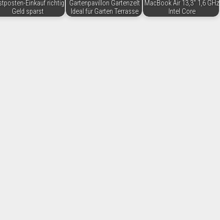
tposten-Einkauf richtig
Gartenpavillon Gartenzelt
MacBook Air 13,3" 1,6 GHz
Geld sparst
Ideal für Garten Terrasse
Intel Core