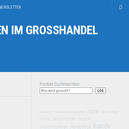
NEWSLETTER
N IM GROSSHANDEL
Produkt Suchmaschine
LOS
apple
Amazon
amazon restposten
Bekleidung
Damenschuhe
Collier
fashion
handy
Gesichtspflege
Handpflege