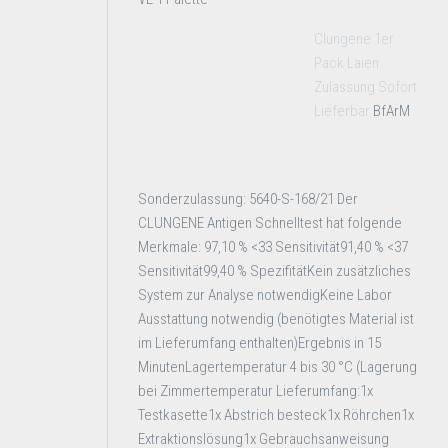
Clungene 1er
Pack Laien
Zulassung Sofort
Lieferbar
BfArM
Sonderzulassung: 5640-S-168/21 Der
CLUNGENE Antigen Schnelltest hat folgende
Merkmale: 97,10 % <33 Sensitivität91,40 % <37
Sensitivität99,40 % SpezifitätKein zusätzliches
System zur Analyse notwendigKeine Labor
Ausstattung notwendig (benötigtes Material ist
im Lieferumfang enthalten)Ergebnis in 15
MinutenLagertemperatur 4 bis 30 °C (Lagerung
bei Zimmertemperatur Lieferumfang:1x
Testkasette1x Abstrich besteck1x Röhrchen1x
Extraktionslösung1x Gebrauchsanweisung