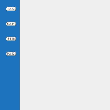
112.22k
522.14k
184.48k
342.42k