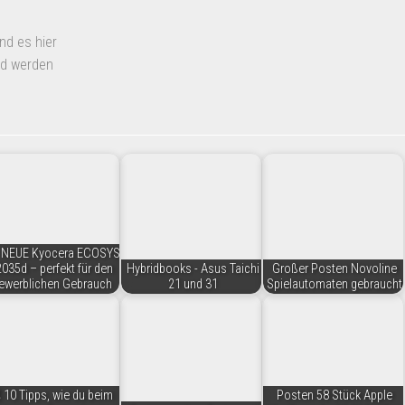
nd es hier
nd werden
 NEUE Kyocera ECOSYS
035d – perfekt für den
Hybridbooks - Asus Taichi
Großer Posten Novoline
ewerblichen Gebrauch
21 und 31
Spielautomaten gebraucht
 10 Tipps, wie du beim
Posten 58 Stück Apple