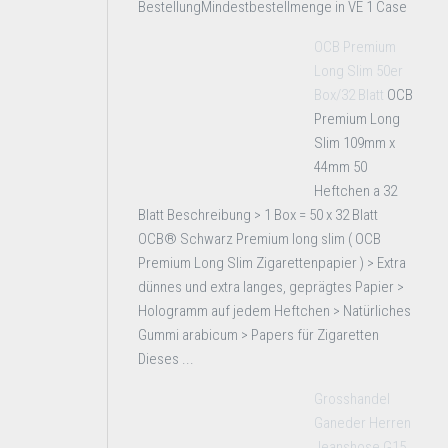
BestellungMindestbestellmenge in VE 1 Case
OCB Premium
Long Slim 50er
Box/32 Blatt
OCB
Premium Long
Slim 109mm x
44mm 50
Heftchen a 32
Blatt Beschreibung > 1 Box = 50 x 32 Blatt
OCB® Schwarz Premium long slim ( OCB
Premium Long Slim Zigarettenpapier ) > Extra
dünnes und extra langes, geprägtes Papier >
Hologramm auf jedem Heftchen > Natürliches
Gummi arabicum > Papers für Zigaretten
Dieses ...
Grosshandel
Ganeder Herren
Jeanshose G15