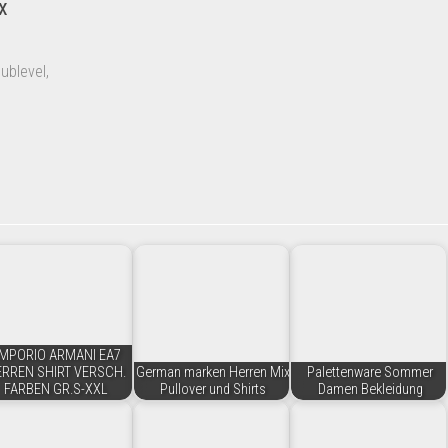
x
ublevel,
MPORIO ARMANI EA7
ERREN SHIRT VERSCH.
German marken Herren Mix
Palettenware Sommer
FARBEN GR.S-XXL
Pullover und Shirts
Damen Bekleidung