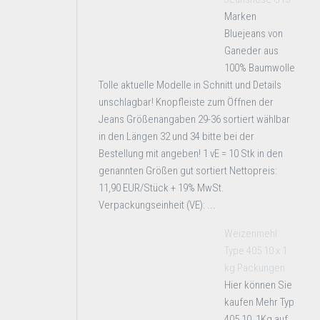
Marken
Bluejeans von
Ganeder aus
100% Baumwolle
Tolle aktuelle Modelle in Schnitt und Details
unschlagbar! Knopfleiste zum Öffnen der
Jeans Größenangaben 29-36 sortiert wählbar
in den Längen 32 und 34 bitte bei der
Bestellung mit angeben! 1 vE = 10 Stk in den
genannten Größen gut sortiert Nettopreis:
11,90 EUR/Stück + 19% MwSt.
Verpackungseinheit (VE): ...
Weizenmehl
Type 405 10 x 1
kg Packungen
Hier können Sie
kaufen Mehr Typ
405 10 1Kg auf