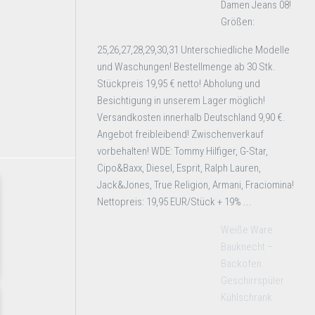
Damen Jeans 08!
Größen:
25,26,27,28,29,30,31 Unterschiedliche Modelle
und Waschungen! Bestellmenge ab 30 Stk.
Stückpreis 19,95 € netto! Abholung und
Besichtigung in unserem Lager möglich!
Versandkosten innerhalb Deutschland 9,90 €.
Angebot freibleibend! Zwischenverkauf
vorbehalten! WDE: Tommy Hilfiger, G-Star,
Cipo&Baxx, Diesel, Esprit, Ralph Lauren,
Jack&Jones, True Religion, Armani, Fraciomina!
Nettopreis: 19,95 EUR/Stück + 19% ...
Weiße Ware
Bauknecht –
Backofen
Geschirrspüler
Kühlschrank