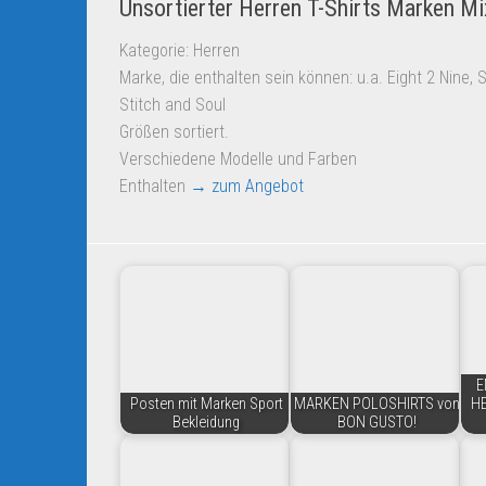
Unsortierter Herren T-Shirts Marken Mi
Kategorie: Herren
Marke, die enthalten sein können: u.a. Eight 2 Nine, S
Stitch and Soul
Größen sortiert.
Verschiedene Modelle und Farben
Enthalten
→ zum Angebot
E
Posten mit Marken Sport
MARKEN POLOSHIRTS von
H
Bekleidung
BON GUSTO!