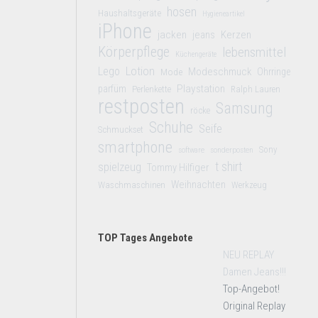
hosen
Haushaltsgeräte
Hygieneartikel
iPhone
jacken
jeans
Kerzen
Körperpflege
lebensmittel
Küchengeräte
Lego
Lotion
Modeschmuck
Mode
Ohrringe
Playstation
parfüm
Perlenkette
Ralph Lauren
restposten
Samsung
röcke
Schuhe
Seife
Schmuckset
smartphone
Sony
software
sonderposten
t shirt
spielzeug
Tommy Hilfiger
Weihnachten
Waschmaschinen
Werkzeug
TOP Tages Angebote
NEU REPLAY
Damen Jeans!!!
Top-Angebot!
Original Replay