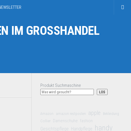
NEWSLETTER
N IM GROSSHANDEL
Produkt Suchmaschine
LOS
apple
Amazon
amazon restposten
Bekleidung
Damenschuhe
Collier
fashion
handy
Gesichtspflege
Handpflege