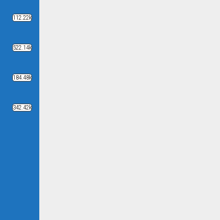
112.22k
522.14k
184.48k
342.42k