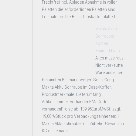
Frachtfrei incl. Abladen Abnahme in vollen
Paletten die erforderlichen Paletten sind
Leihpaletten Die Basis-Gipskartonplatte für ...
Makita Akku
Schrauber
Posten
Baumarktware
Alles muss raus.
Nicht verkaufte
Ware aus einen
bekannten Baumarkt wegen Schließung.
Makita Akku Schraube im Case/Koffer.
Produktmerkmale: Lieferumfang:
Artikelnummer: vorhandenEAN Code
vorhandenPreise ab: 139,95EuroMwSt. zzgl.
19,00 %Stück pro Verpackungseinheiten: 1
Makita Akkuschrauber mit ZubehörGewicht in
KG ca. je nach