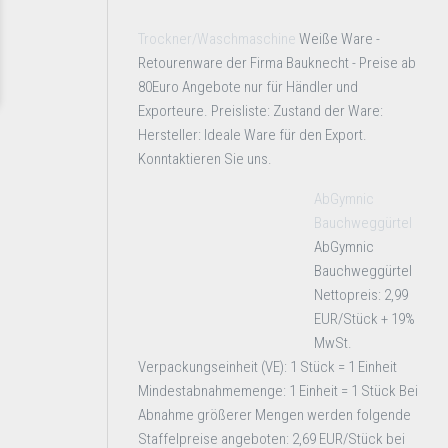
Trockner/Waschmaschine
Weiße Ware -
Retourenware der Firma Bauknecht - Preise ab
80Euro Angebote nur für Händler und
Exporteure. Preisliste: Zustand der Ware:
Hersteller: Ideale Ware für den Export.
Konntaktieren Sie uns.
AbGymnic
Bauchweggürtel
AbGymnic
Bauchweggürtel
Nettopreis: 2,99
EUR/Stück + 19%
MwSt.
Verpackungseinheit (VE): 1 Stück = 1 Einheit
Mindestabnahmemenge: 1 Einheit = 1 Stück Bei
Abnahme größerer Mengen werden folgende
Staffelpreise angeboten: 2,69 EUR/Stück bei