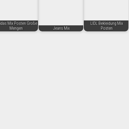
idas Mix Posten Große
LIDL Bekleidung Mix
Mengen
Jeans Mix
Posten