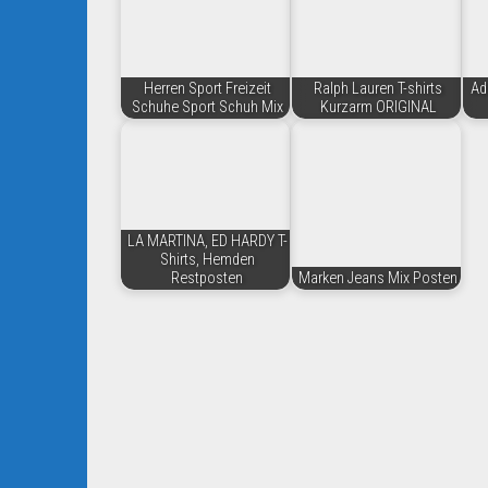
Herren Sport Freizeit
Ralph Lauren T-shirts
Ad
Schuhe Sport Schuh Mix
Kurzarm ORIGINAL
LA MARTINA, ED HARDY T-
Shirts, Hemden
Restposten
Marken Jeans Mix Posten