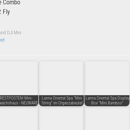
re Combo
 Fly
und DJI Mini
ot
RESTPOSTEN! Mini-
Lanna Oriental Spa "Mini
Lanna Oriental Spa Display
wächshaus - NEUWARE
String" im Organzabeutel
Box "Mini Bamboo"