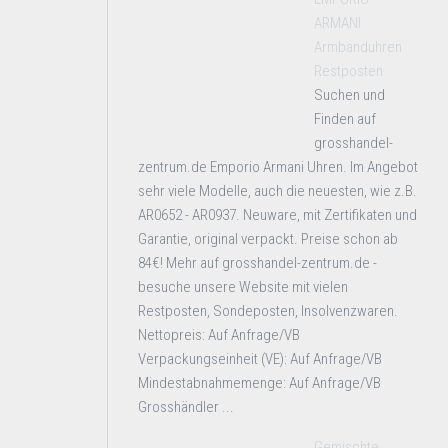
ARMANI
Armbanduhren
Restposten
Suchen und
Finden auf
grosshandel-
zentrum.de Emporio Armani Uhren. Im Angebot
sehr viele Modelle, auch die neuesten, wie z.B.
AR0652 - AR0937. Neuware, mit Zertifikaten und
Garantie, original verpackt. Preise schon ab
84€! Mehr auf grosshandel-zentrum.de -
besuche unsere Website mit vielen
Restposten, Sondeposten, Insolvenzwaren.
Nettopreis: Auf Anfrage/VB
Verpackungseinheit (VE): Auf Anfrage/VB
Mindestabnahmemenge: Auf Anfrage/VB
Grosshändler ...
Gemischte