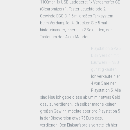
1100mah 1x USB-Ladegerät 1x Verdampfer CE
(Clearomizer) 1. Taster Leuchtdiode 2.
Gewinde EGO 3. 1,6 ml großes Tanksystem
beim Verdampfer 4. Drücken Sie 5 mal
hintereinander, innerhalb 2 Sekunden, den
Taster um den Akku AN oder ...
Playstation 5 PS5
Disk Version mit
Laufwerk – NEU
günstig kaufen
Ich verkaufe hier
4 von 5 meiner
Playstation 5. Alle
sind Neu Ich gebe diese ab um mir etwas Geld
dazu zu verdienen. Ich selber mache keinen
großen Gewinn, möchte aber pro Playstation 5
in der Discversion etwa 75 Euro dazu
verdienen. Den Einkaufspreis verrate ich hier