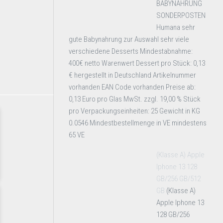
BABYNAHRUNG
SONDERPOSTEN
Humana sehr
gute Babynahrung zur Auswahl sehr viele
verschiedene Desserts Mindestabnahme:
400€ netto Warenwert Dessert pro Stück: 0,13
€ hergestellt in Deutschland Artikelnummer
vorhanden EAN Code vorhanden Preise ab:
0,13 Euro pro Glas MwSt. zzgl. 19,00 % Stück
pro Verpackungseinheiten: 25 Gewicht in KG
0.0546 Mindestbestellmenge in VE mindestens
65 VE
(Klasse A) Apple
Iphone 13 128
GB/256 GB/512
GB
(Klasse A)
Apple Iphone 13
128 GB/256