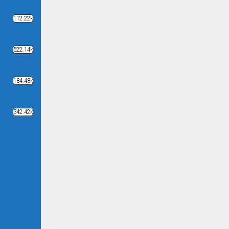
112.22k
522.14k
184.48k
342.42k