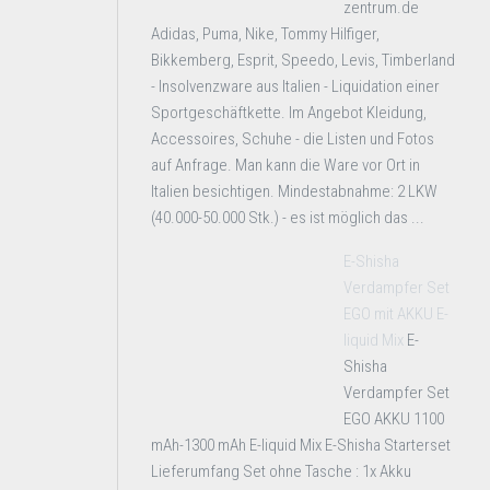
zentrum.de
Adidas, Puma, Nike, Tommy Hilfiger,
Bikkemberg, Esprit, Speedo, Levis, Timberland
- Insolvenzware aus Italien - Liquidation einer
Sportgeschäftkette. Im Angebot Kleidung,
Accessoires, Schuhe - die Listen und Fotos
auf Anfrage. Man kann die Ware vor Ort in
Italien besichtigen. Mindestabnahme: 2 LKW
(40.000-50.000 Stk.) - es ist möglich das ...
E-Shisha
Verdampfer Set
EGO mit AKKU E-
liquid Mix
E-
Shisha
Verdampfer Set
EGO AKKU 1100
mAh-1300 mAh E-liquid Mix E-Shisha Starterset
Lieferumfang Set ohne Tasche : 1x Akku