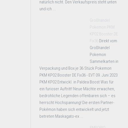
natürlich nicht. Den Verkaufspreis steht unten
und ich ...
Großhandel
Pokemon PKM
KP02 Booster DE
Fix36
Direkt vom
Großhandel
Pokemon
Sammelkarten in
Verpackung und Box je 36 Stück Pokemon
PKM KP02 Booster DE Fix36 - EVT 09. Juni 2023
PKM KP02 Entwickl. in Paldea Boost Was für
ein furioser Auftritt! Neue Mächte erwachen,
bedrohliche Legenden offenbaren sich – es
herrscht Hochspannung! Die ersten Partner-
Pokémon haben sich entwickelt und jetzt
betreten Maskagato-ex ...
EMPORIO