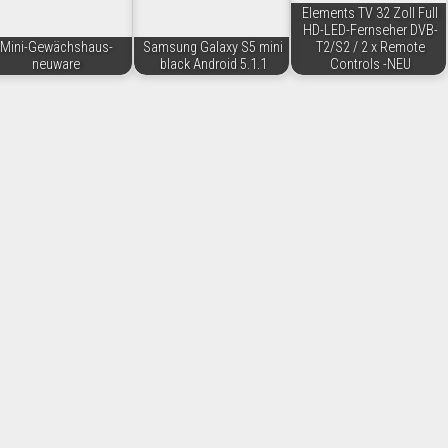
Elements TV 32 Zoll Full
HD-LED-Fernseher DVB-
Mini-Gewächshaus-
Samsung Galaxy S5 mini
T2/S2 / 2 x Remote
neuware
black Android 5.1.1
Controls -NEU
enzin