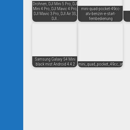
Drohnen, DJI Mini 5 Pro, DJI
Mini 4 Pro, DJI Mavic 4 Pro,
mini-quad-pocket-49cc-
DJI Mavic 3 Pro, DJI Air 3S,
atv-benzin-e-start-
DJI…
fernbedienung
Samsung Galaxy S4 Mini
black mist Android 4.4.2
mini_quad_pocket_49cc_atv_b