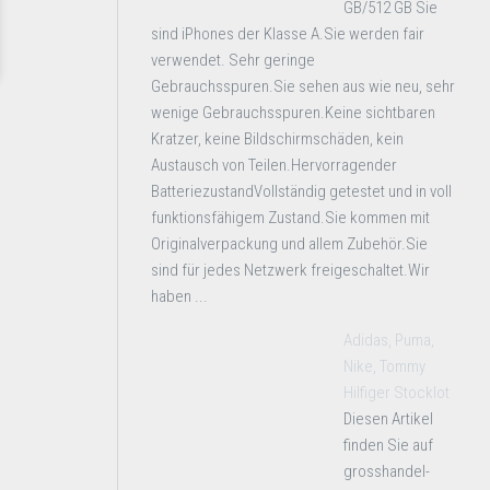
GB/512 GB Sie
sind iPhones der Klasse A.Sie werden fair
verwendet. Sehr geringe
Gebrauchsspuren.Sie sehen aus wie neu, sehr
wenige Gebrauchsspuren.Keine sichtbaren
Kratzer, keine Bildschirmschäden, kein
Austausch von Teilen.Hervorragender
BatteriezustandVollständig getestet und in voll
funktionsfähigem Zustand.Sie kommen mit
Originalverpackung und allem Zubehör.Sie
sind für jedes Netzwerk freigeschaltet.Wir
haben ...
Adidas, Puma,
Nike, Tommy
Hilfiger Stocklot
Diesen Artikel
finden Sie auf
grosshandel-