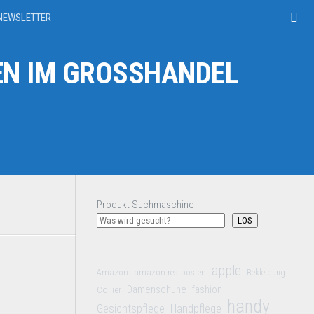
NEWSLETTER
N IM GROSSHANDEL
Produkt Suchmaschine
LOS
apple
Amazon
amazon restposten
Bekleidung
Damenschuhe
Collier
fashion
handy
Gesichtspflege
Handpflege