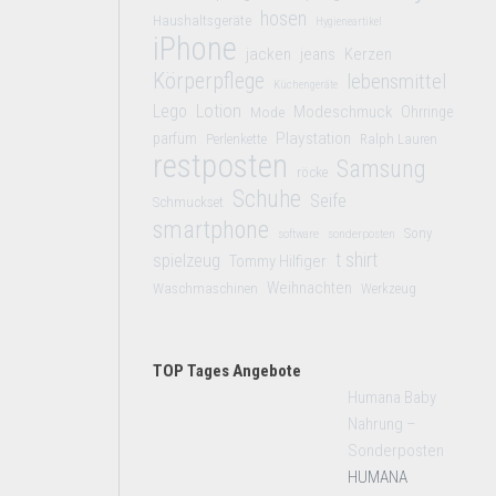
hosen
Haushaltsgeräte
Hygieneartikel
iPhone
jacken
jeans
Kerzen
Körperpflege
lebensmittel
Küchengeräte
Lego
Lotion
Modeschmuck
Mode
Ohrringe
Playstation
parfüm
Perlenkette
Ralph Lauren
restposten
Samsung
röcke
Schuhe
Seife
Schmuckset
smartphone
Sony
software
sonderposten
t shirt
spielzeug
Tommy Hilfiger
Weihnachten
Waschmaschinen
Werkzeug
TOP Tages Angebote
Humana Baby
Nahrung –
Sonderposten
HUMANA