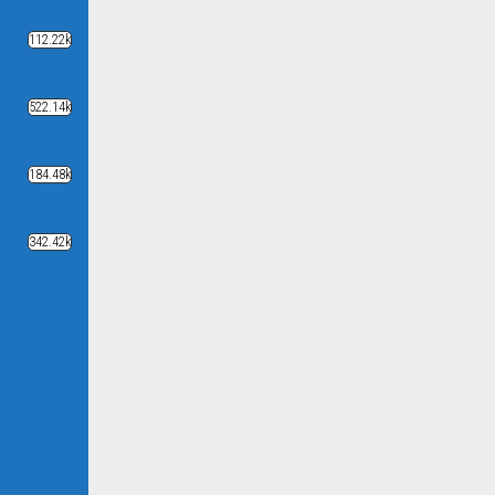
112.22k
522.14k
184.48k
342.42k