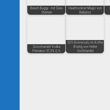
Beach Buggy - mit Glas-
Haartrockner Magic von
Steinen
Babyliss
SDS-Bohrersatz im Koffer
Grosshandel Vodka
8 teilig von Heller
Primakov 37,5% 0,1L
Großhandel