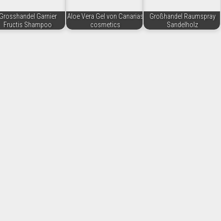
Grosshandel Garnier
Aloe Vera Gel von Canarias
Großhandel Raumspray
Fructis Shampoo
cosmetics
Sandelholz