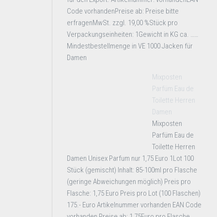
Code vorhandenPreise ab: Preise bitte
erfragenMwSt. zzgl. 19,00 %Stück pro
Verpackungseinheiten: 1Gewicht in KG ca. ……
Mindestbestellmenge in VE 1000 Jacken für
Damen
Mixposten
Parfüm Eau de
Toilette Herren
Damen
Mixposten
Parfüm Eau de
Toilette Herren
Damen Unisex Parfum nur 1,75 Euro 1Lot 100
Stück (gemischt) Inhalt: 85-100ml pro Flasche
(geringe Abweichungen möglich) Preis pro
Flasche: 1,75 Euro Preis pro Lot (100 Flaschen)
175.- Euro Artikelnummer vorhanden EAN Code
vorhanden Preise ab: 1,75Euro pro Flasche