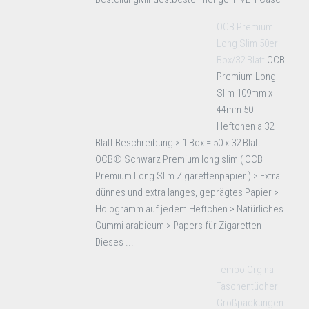
OCB Premium
Long Slim 50er
Box/32 Blatt
OCB
Premium Long
Slim 109mm x
44mm 50
Heftchen a 32
Blatt Beschreibung > 1 Box = 50 x 32 Blatt
OCB® Schwarz Premium long slim ( OCB
Premium Long Slim Zigarettenpapier ) > Extra
dünnes und extra langes, geprägtes Papier >
Hologramm auf jedem Heftchen > Natürliches
Gummi arabicum > Papers für Zigaretten
Dieses ...
Tempo Orginal
Taschentücher
Großpackungen