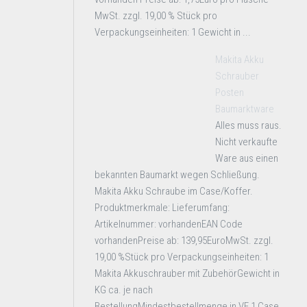
MwSt. zzgl. 19,00 % Stück pro
Verpackungseinheiten: 1 Gewicht in ...
Makita Akku
Schrauber
Posten
Baumarktware
Alles muss raus.
Nicht verkaufte
Ware aus einen
bekannten Baumarkt wegen Schließung.
Makita Akku Schraube im Case/Koffer.
Produktmerkmale: Lieferumfang:
Artikelnummer: vorhandenEAN Code
vorhandenPreise ab: 139,95EuroMwSt. zzgl.
19,00 %Stück pro Verpackungseinheiten: 1
Makita Akkuschrauber mit ZubehörGewicht in
KG ca. je nach
BestellungMindestbestellmenge in VE 1 Case