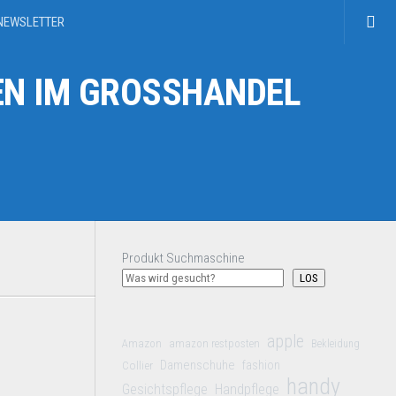
NEWSLETTER
N IM GROSSHANDEL
Produkt Suchmaschine
LOS
apple
Amazon
amazon restposten
Bekleidung
Damenschuhe
Collier
fashion
handy
Gesichtspflege
Handpflege