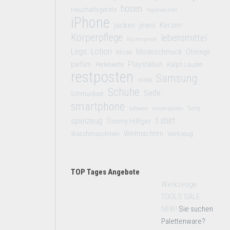
hosen
Haushaltsgeräte
Hygieneartikel
iPhone
jacken
jeans
Kerzen
Körperpflege
lebensmittel
Küchengeräte
Lego
Lotion
Modeschmuck
Mode
Ohrringe
Playstation
parfüm
Perlenkette
Ralph Lauren
restposten
Samsung
röcke
Schuhe
Seife
Schmuckset
smartphone
Sony
software
sonderposten
t shirt
spielzeug
Tommy Hilfiger
Weihnachten
Waschmaschinen
Werkzeug
TOP Tages Angebote
Werkzeuge
TOOLS SALE
NEW!
Sie suchen
Palettenware?