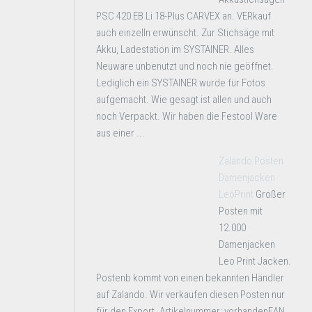
PSC 420 EB Li 18-Plus CARVEX an. VERkauf
auch einzelln erwünscht. Zur Stichsäge mit
Akku, Ladestation im SYSTAINER. Alles
Neuware unbenutzt und noch nie geöffnet.
Lediglich ein SYSTAINER wurde für Fotos
aufgemacht. Wie gesagt ist allen und auch
noch Verpackt. Wir haben die Festool Ware
aus einer ...
Zalando Posten
Damenjacken
LeoPrint
Großer
Posten mit
12.000
Damenjacken
Leo Print Jacken.
Postenb kommt von einen bekannten Händler
auf Zalando. Wir verkaufen diesen Posten nur
für den Export. Artikelnummer: vorhandenEAN