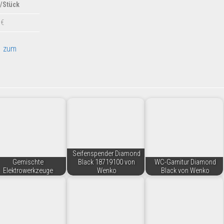
/Stück
0€
 zum
Seifenspender Diamond
Gemischte
Black 18719100 von
WC-Garnitur Diamond
Elektrowerkzeuge
Wenko
Black von Wenko