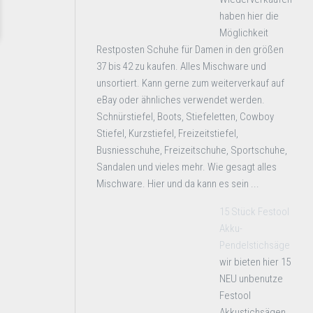
haben hier die
Möglichkeit
Restposten Schuhe für Damen in den größen
37 bis 42 zu kaufen. Alles Mischware und
unsortiert. Kann gerne zum weiterverkauf auf
eBay oder ähnliches verwendet werden.
Schnürstiefel, Boots, Stiefeletten, Cowboy
Stiefel, Kurzstiefel, Freizeitstiefel,
Busniesschuhe, Freizeitschuhe, Sportschuhe,
Sandalen und vieles mehr. Wie gesagt alles
Mischware. Hier und da kann es sein ...
15 Stück Festool
Akku-
Pendelstichsäge
wir bieten hier 15
NEU unbenutze
Festool
Akkustichsägen