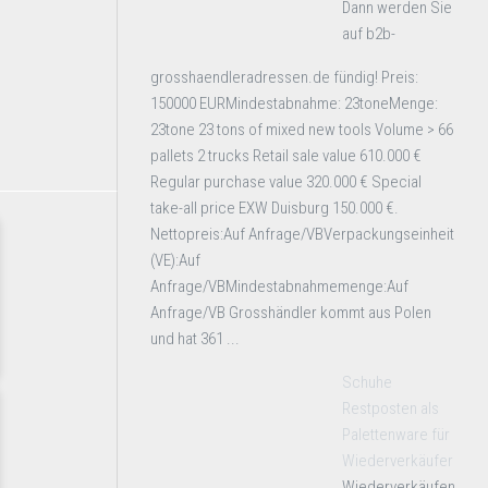
Dann werden Sie
auf b2b-
grosshaendleradressen.de fündig! Preis:
150000 EURMindestabnahme: 23toneMenge:
23tone 23 tons of mixed new tools Volume > 66
pallets 2 trucks Retail sale value 610.000 €
Regular purchase value 320.000 € Special
take-all price EXW Duisburg 150.000 €.
Nettopreis:Auf Anfrage/VBVerpackungseinheit
(VE):Auf
Anfrage/VBMindestabnahmemenge:Auf
Anfrage/VB Grosshändler kommt aus Polen
und hat 361 ...
Schuhe
Restposten als
Palettenware für
Wiederverkäufer
Wiederverkäufen