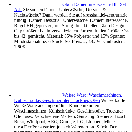
Glam Damenunterwäsche BH Set
A-L
Sie suchen Damen Unterwäsche, Dessous &
Nachtwäsche? Dann werden Sie auf grosshandel-zentrum.de
fündig! Damen Dessous - Unterwäsche. Damenunterwäsche.
Bügel BH gepolstert, mit String. Im aktuellen Glam Design.
Cup Größen: B . In verschiedenen Farben. In den Größen: 34
bis 42, gemischt. Material: 85% Polyester und 15% Spantex.
Mindestabnahme: 6 Stück. Set Preis: 2,19€. Versandkosten:
7,80€ ...
Weisse Ware: Waschmaschinen,
Kühlschränke, Geschirrspüler, Trockner, Öfen
Wir verkaufen
Weiße Ware aus ungeprüften Kundenretouren.
Waschmaschinen, Kühlschränke, Geschirrspüler, Trockner,
Öfen usw. Verschiedene Marken: Samsung, Siemens, Bosch,
Beko, Whirlpool, AEG, Gorenje, LG, Liebherr, Miele
u.v.a.Der Preis variiert je nach Warenart pro Stück. Der