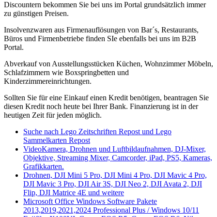
Discountern bekommen Sie bei uns im Portal grundsätzlich immer
zu günstigen Preisen.
Insolvenzwaren aus Firmenauflösungen von Bar´s, Restaurants,
Büros und Firmenbetriebe finden SIe ebenfalls bei uns im B2B
Portal.
Abverkauf von Ausstellungsstücken Küchen, Wohnzimmer Möbeln,
Schlafzimmern wie Boxspringbetten und
Kinderzimmereinrichtungen.
Sollten Sie für eine Einkauf einen Kredit benötigen, beantragen Sie
diesen Kredit noch heute bei Ihrer Bank. Finanzierung ist in der
heutigen Zeit für jeden möglich.
Suche nach Lego Zeitschriften Repost und Lego
Sammelkarten Repost
VideoKamera, Drohnen und Luftbildaufnahmen, DJ-Mixer,
Objektive, Streaming Mixer, Camcorder, iPad, PS5, Kameras,
Grafikkarten.
Drohnen, DJI Mini 5 Pro, DJI Mini 4 Pro, DJI Mavic 4 Pro,
DJI Mavic 3 Pro, DJI Air 3S, DJI Neo 2, DJI Avata 2, DJI
Flip, DJI Matrice 4E und weitere
Microsoft Office Windows Software Pakete
2013,2019,2021,2024 Professional Plus / Windows 10/11