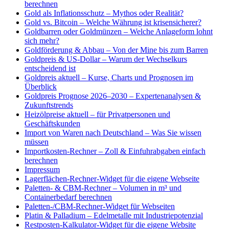
berechnen
Gold als Inflationsschutz – Mythos oder Realität?
Gold vs. Bitcoin – Welche Währung ist krisensicherer?
Goldbarren oder Goldmünzen – Welche Anlageform lohnt
sich mehr?
Goldförderung & Abbau – Von der Mine bis zum Barren
Goldpreis & US-Dollar – Warum der Wechselkurs
entscheidend ist
Goldpreis aktuell – Kurse, Charts und Prognosen im
Überblick
Goldpreis Prognose 2026–2030 – Expertenanalysen &
Zukunftstrends
Heizölpreise aktuell – für Privatpersonen und
Geschäftskunden
Import von Waren nach Deutschland – Was Sie wissen
müssen
Importkosten-Rechner – Zoll & Einfuhrabgaben einfach
berechnen
Impressum
Lagerflächen-Rechner-Widget für die eigene Webseite
Paletten- & CBM-Rechner – Volumen in m³ und
Containerbedarf berechnen
Paletten-/CBM-Rechner-Widget für Webseiten
Platin & Palladium – Edelmetalle mit Industriepotenzial
Restposten-Kalkulator-Widget für die eigene Website