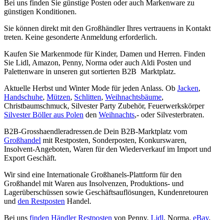
Bei uns finden Sie günstige Posten oder auch Markenware zu
günstigen Konditionen.
Sie können direkt mit den Großhändler Ihres vertrauens in Kontakt
treten. Keine gesonderte Anmeldung erforderlich.
Kaufen Sie Markenmode für Kinder, Damen und Herren. Finden
Sie Lidl, Amazon, Penny, Norma oder auch Aldi Posten und
Palettenware in unseren gut sortierten B2B Marktplatz.
Aktuelle Herbst und Winter Mode für jeden Anlass. Ob
Jacken
,
Handschuhe
,
Mützen
,
Schlitten
,
Weihnachtsbäume
,
Christbaumschmuck, Silvester Party Zubehör, Feuerwerkskörper
Silvester Böller aus Polen
den
Weihnachts
,- oder Silvesterbraten.
B2B-Grosshaendleradressen.de Dein B2B-Marktplatz vom
Großhandel
mit Restposten, Sonderposten, Konkurswaren,
Insolvent-Angeboten, Waren für den Wiederverkauf im Import und
Export Geschäft.
Wir sind eine Internationale Großhanels-Plattform für den
Großhandel mit Waren aus Insolvenzen, Produktions- und
Lagerüberschüssen sowie Geschäftsauflösungen, Kundenretouren
und
den Restposten
Handel.
Bei uns
finden Händler Restposten
von Penny,
Lidl
, Norma,
eBay
,