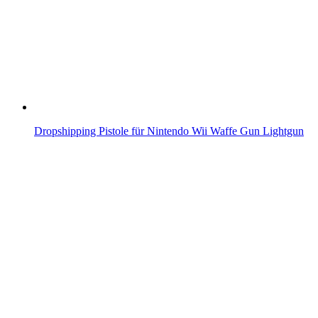
Dropshipping Pistole für Nintendo Wii Waffe Gun Lightgun