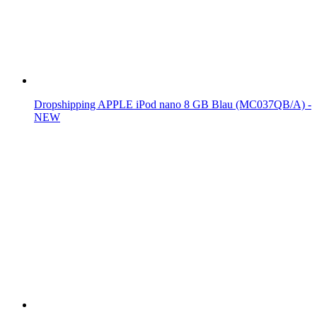
Dropshipping APPLE iPod nano 8 GB Blau (MC037QB/A) -
NEW