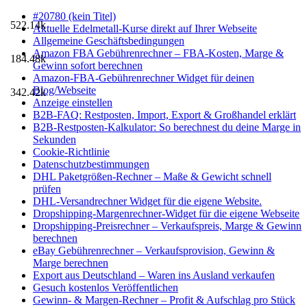
#20780 (kein Titel)
522.14k
Aktuelle Edelmetall-Kurse direkt auf Ihrer Webseite
Allgemeine Geschäftsbedingungen
Amazon FBA Gebührenrechner – FBA-Kosten, Marge &
184.48k
Gewinn sofort berechnen
Amazon-FBA-Gebührenrechner Widget für deinen
Blog/Webseite
342.42k
Anzeige einstellen
B2B-FAQ: Restposten, Import, Export & Großhandel erklärt
B2B-Restposten-Kalkulator: So berechnest du deine Marge in
Sekunden
Cookie-Richtlinie
Datenschutzbestimmungen
DHL Paketgrößen-Rechner – Maße & Gewicht schnell
prüfen
DHL-Versandrechner Widget für die eigene Website.
Dropshipping-Margenrechner-Widget für die eigene Webseite
Dropshipping-Preisrechner – Verkaufspreis, Marge & Gewinn
berechnen
eBay Gebührenrechner – Verkaufsprovision, Gewinn &
Marge berechnen
Export aus Deutschland – Waren ins Ausland verkaufen
Gesuch kostenlos Veröffentlichen
Gewinn- & Margen-Rechner – Profit & Aufschlag pro Stück