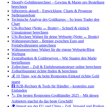
Shopify-Gebührenrechner – Gewinn & Marge pro Bestellung
berechnen
Silberpreis aktuell – Entwicklung, Charts & Prognose
Stellenangebote
Technische Analyse des Goldkurses – So lesen Trader den
Chart
USt-Rechner (Netto ↔ Brutto) – Schnell & einfach
Umsatzsteuer berechnen
USt-Rechner Widget für deine Webseite (Netto ↔ Brutto)
Währungsrechner – Beträge zwischen Euro und
Fremdwährungen umrechnen
Währungsrechner Widget für die eigene Webseite/Blog
Werbung
Zentralbanken & Goldreserven – Wie Staaten den Markt
beeinflussen
Zollrechner – Zoll & Einfuhrumsatzsteuer online berechnen
Zolltarifnummer richtig finden & berechnen
💰 10 Tipps, wie du beim Restposten-Einkauf richtig Geld
sparst
🧮 B2B-Rechner & Tools für Händler – kostenlos zum
Einbinden
🏷️ Die besten Restposten-Großhändler 2025 – Mit diesen
Anbietern machst du das beste Geschäft!
🌍 Import aus der EU und China – Zoll, Versand und Risiken