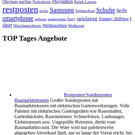
Playstation
Ohrringe
parfüm
Perlenkette
Ralph Lauren
restposten
Samsung
Schuhe
Seife
röcke
Schmuckset
smartphone
t
spielzeug
Tommy Hilfiger
Sony
software
sonderposten
shirt
Weihnachten
Waschmaschinen
Werkzeug
TOP Tages Angebote
Restposten Sonderposten
Baumarktretouren
Großer Sonderposten mit
Baumarktretouren mit elektrischen Gartenwerkzeugen. Volle
Paletten mit elektrischen Gartengeräten wie Rasenmäher,
Gartenhäcksler, Rasentrimmer, Schneefräsen, Laubsauger,
Elektrosensen usw. Ungeprüfte Retouren, direkt vom
Baumarktdiscount. Die Ware wird nur palettenweise
abgegeben Abverkauf läuft, nur so lange der Vorrat reicht. bei