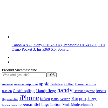
Canon XA75, Sony FDR-AX43, Panasonic HC-X1200, DJI
Osmo Pocket 3, Insta360 X5, Sony…
Produkt Suchmaschine
LOS
apple
Damenschuhe
Amazon
Collier
amazon restposten
Bekleidung
handy
hosen
Handpflege
Gesichtspflege
fashion
Haushaltsgeräte
iPhone
Körperpflege
jacken
Kerzen
jeans
Hygieneartikel
lebensmittel
Lotion
Lego
Modeschmuck
Mode
Küchengeräte