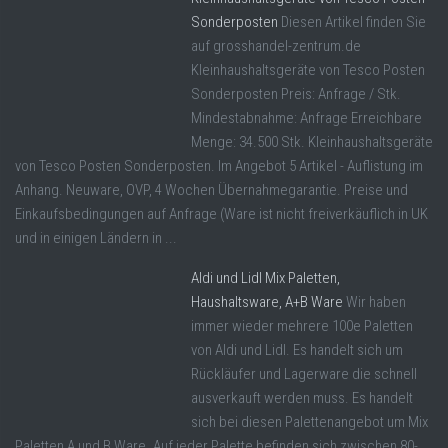
Sonderposten
Diesen Artikel finden Sie
auf grosshandel-zentrum.de
Kleinhaushaltsgeräte von Tesco Posten
Sonderposten Preis: Anfrage / Stk.
Mindestabnahme: Anfrage Erreichbare
Menge: 34.500 Stk. Kleinhaushaltsgeräte
von Tesco Posten Sonderposten. Im Angebot 5 Artikel - Auflistung im
Anhang. Neuware, OVP, 4 Wochen Übernahmegarantie. Preise und
Einkaufsbedingungen auf Anfrage (Ware ist nicht freiverkäuflich in UK
und in einigen Ländern in ...
Aldi und Lidl Mix Paletten,
Haushaltsware, A+B Ware
Wir haben
immer wieder mehrere 100e Paletten
von Aldi und Lidl. Es handelt sich um
Rückläufer und Lagerware die schnell
ausverkauft werden muss. Es handelt
sich bei diesen Palettenangebot um Mix
Paletten A und B Ware. Auf jeder Palette befinden sich zwischen 80-