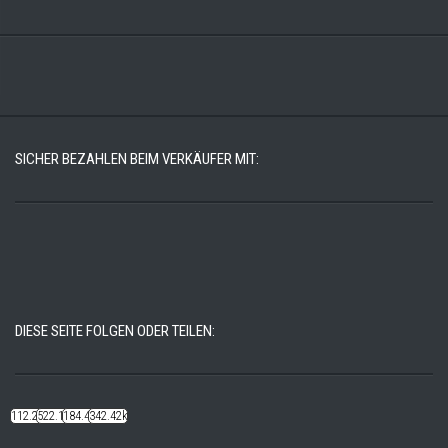
SICHER BEZAHLEN BEIM VERKÄUFER MIT:
DIESE SEITE FOLGEN ODER TEILEN:
112.22k
522.14k
184.48k
342.42k