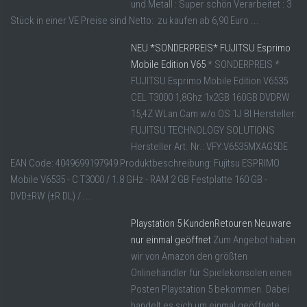
und Metall : Super schön Verarbeitet : 3
Stück in einer VE Preise sind Netto: zu kaufen ab 6,90 Euro ...
NEU *SONDERPREIS* FUJITSU Esprimo
Mobile Edition V65
* SONDERPREIS *
FUJITSU Esprimo Mobile Edition V6535
CEL T3000 1,8Ghz 1x2GB 160GB DVDRW
15,4Z WLan Cam w/o OS 1J BI Hersteller:
FUJITSU TECHNOLOGY SOLUTIONS
Hersteller Art. Nr.: VFY:V6535MXAG5DE
EAN Code: 4049699197949 Produktbeschreibung: Fujitsu ESPRIMO
Mobile V6535 - C T3000 / 1.8 GHz - RAM 2 GB Festplatte 160 GB -
DVD±RW (±R DL) / ...
Playstation 5 KundenRetouren Neuware
nur einmal geöffnet
Zum Angebot haben
wir von Amazon den größten
Onlinehändler für Spielekonsolen einen
Posten Playstation 5 bekommen. Dabei
handelt es sich um einmal geöffnete