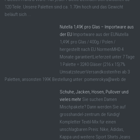
120 Teile. Unsere Paletten sind ca. 1.70m hoch und das Gewicht
beläuft sich ...
Nutella 1,49€ pro Glas – Importware aus
der EU
Importware aus der EUNutella
1,49€ pro Glas / 400g / Polen /
hergestellt nach EU NormenMHD 4
Monate garantiertLieferzeit unter 7 Tage
1 Palette = 3240 Gläser (216 x 15)7%
UmsatzsteuerVersandkostenfrei ab 3
Paletten, ansonsten 199€ Bestellung unter: pomenrokya@web.de
Schuhe, Jacken, Hosen, Pullover und
vieles mehr
Sie suchen Damen
Mischpakete? Dann werden Sie auf
grosshandel-zentrum.de fündig!
Kompletter Textil-Mix für einen
unschlagbaren Preis: Nike, Adidas,
Kappa und weitere Sport Shirts Jeans