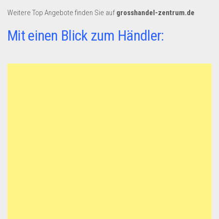
Dropshipping-Produkte
Weitere Top Angebote finden Sie auf
grosshandel-zentrum.de
B2B Produkte
Mit einen Blick zum Händler:
Grosshandel
Amazon
Aldi
Lidl
Kostenlos verkaufen
Anmelden
Kostenlos Registrieren
Newsletter