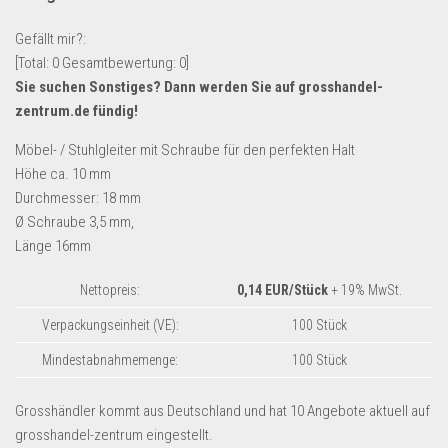
Lebensmittel & Getränke
Gefällt mir?:
Multimedia & Elektro
[Total:
0
Gesamtbewertung:
0
]
Sie suchen Sonstiges? Dann werden Sie auf
grosshandel-
Münzen
zentrum.de
fündig!
Spielzeug & Games
Möbel- / Stuhlgleiter mit Schraube für den perfekten Halt
Schuhe & Accessoires
Höhe ca. 10 mm
Sport & Freizeit
Durchmesser: 18 mm
Ø Schraube 3,5 mm,
Uhren & Schmuck
Länge 16mm
Wohnen & Einrichten
Restposten-Angebote
Nettopreis:
0,14 EUR/Stück
+ 19% MwSt.
Restposten für Privatpersonen
Verpackungseinheit (VE):
100 Stück
eBay Restposten kaufen
Mindestabnahmemenge:
100 Stück
Sonderposten-Angebote
Grosshändler kommt aus Deutschland und hat 10 Angebote aktuell auf
Saison & Eventprodkte
grosshandel-zentrum eingestellt.