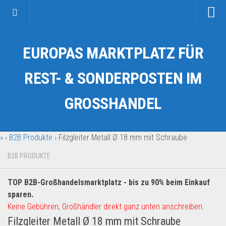
Startseite
EUROPAS MARKTPLATZ FÜR
Kategorien
Auto & Motorrad
REST- & SONDERPOSTEN IM
Drogerie & Tierbedarf
GROSSHANDEL
Fahrzeuge & Transport
Fashion & Mode
»
›
B2B Produkte
›
Filzgleiter Metall Ø 18 mm mit Schraube
Garten & Werkzeug
Geschäft, Büro & Schreibwaren
B2B PRODUKTE
Geschenkartikel
TOP B2B-Großhandelsmarktplatz - bis zu 90% beim Einkauf
Haushaltswaren
sparen.
Handy und Smartphone
Keine Gebühren, Großhändler direkt ganz unten anschreiben.
Filzgleiter Metall Ø 18 mm mit Schraube
Kosmetik & Pflege