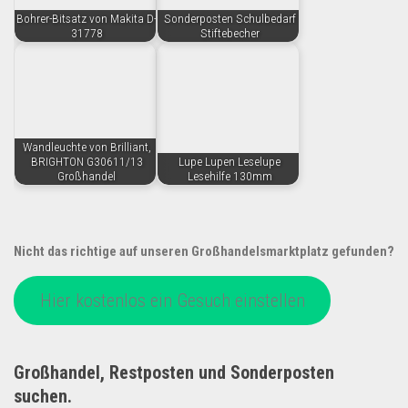
Bohrer-Bitsatz von Makita D-
Sonderposten Schulbedarf
31778
Stiftebecher
Wandleuchte von Brilliant,
BRIGHTON G30611/13
Lupe Lupen Leselupe
Großhandel
Lesehilfe 130mm
Nicht das richtige auf unseren Großhandelsmarktplatz gefunden?
Hier kostenlos ein Gesuch einstellen
Großhandel, Restposten und Sonderposten
suchen.