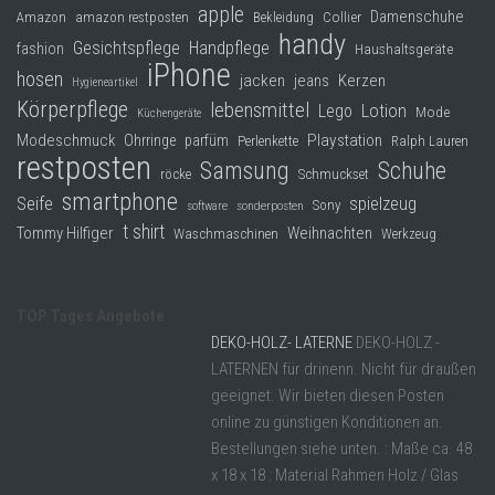
apple
Damenschuhe
Collier
Amazon
amazon restposten
Bekleidung
handy
Gesichtspflege
Handpflege
fashion
Haushaltsgeräte
iPhone
hosen
jacken
jeans
Kerzen
Hygieneartikel
Körperpflege
lebensmittel
Lego
Lotion
Mode
Küchengeräte
Modeschmuck
Playstation
Ohrringe
parfüm
Perlenkette
Ralph Lauren
restposten
Samsung
Schuhe
röcke
Schmuckset
smartphone
Seife
spielzeug
Sony
software
sonderposten
t shirt
Tommy Hilfiger
Weihnachten
Waschmaschinen
Werkzeug
TOP Tages Angebote
DEKO-HOLZ- LATERNE
DEKO-HOLZ -
LATERNEN für drinenn. Nicht für draußen
geeignet. Wir bieten diesen Posten
online zu günstigen Konditionen an.
Bestellungen siehe unten. : Maße ca. 48
x 18 x 18 : Material Rahmen Holz / Glas