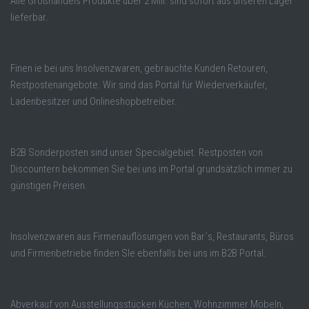
Alle Großhandels Produkte über 2 Mill. sind sofort aus unseren Lager
lieferbar.
Finen ie bei uns Insolvenzwaren, gebrauchte Kunden Retouren,
Restpostenangebote. Wir sind das Portal für Wiederverkäufer,
Ladenbesitzer und Onlineshopbetreiber.
B2B Sonderposten sind unser Specialgebiet. Restposten von
Discountern bekommen Sie bei uns im Portal grundsätzlich immer zu
günstigen Preisen.
Insolvenzwaren aus Firmenauflösungen von Bar´s, Restaurants, Büros
und Firmenbetriebe finden SIe ebenfalls bei uns im B2B Portal.
Abverkauf von Ausstellungsstücken Küchen, Wohnzimmer Möbeln,