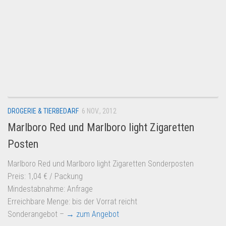
Dropshipping-Produkte
B2B Produkte
Grosshandel
Amazon
Aldi
Lidl
Kostenlos verkaufen
DROGERIE & TIERBEDARF
6 NOV., 2012
Marlboro Red und Marlboro light Zigaretten
Anmelden
Posten
Kostenlos Registrieren
Marlboro Red und Marlboro light Zigaretten Sonderposten
Newsletter
Preis: 1,04 € / Packung
Mindestabnahme: Anfrage
Erreichbare Menge: bis der Vorrat reicht
Sonderangebot –
→ zum Angebot