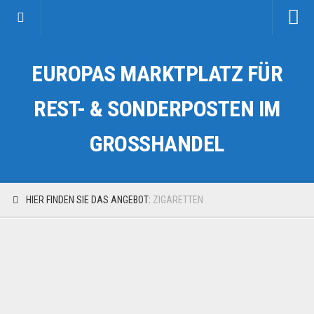
Startseite
EUROPAS MARKTPLATZ FÜR
Kategorien
Auto & Motorrad
REST- & SONDERPOSTEN IM
Drogerie & Tierbedarf
GROSSHANDEL
Fahrzeuge & Transport
Fashion & Mode
Garten & Werkzeug
HIER FINDEN SIE DAS ANGEBOT:
ZIGARETTEN
Geschäft, Büro & Schreibwaren
Geschenkartikel
Haushaltswaren
Handy und Smartphone
Kosmetik & Pflege