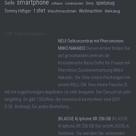
smartphone
Seife
spielzeug
Sony
software
sonderposten
t shirt
Tommy Hilfiger
Weihnachten
Waschmaschinen
Werkzeug
TOP Tages Angebote
NEU! Oelkonzentrat mit Pheromonen
MIIKO NAKAIDO
Diesen Artikel finden Sie
auf grosshandel-zentrum.de
Konzentrierte Basis Düfte für Frauen mit
Pheromon Zusammensetzung Miiko
Nakaido. Die Oele sind in Packungen mit
einem ROLL-ON. Eine kleine Flasche (5
ml) mit kugelförmigen Applikator ist sehr bequem. Der Geruch ist sehr
langlebig. Es gibt 13 Düften, die numerisch bezeichnet sind (D01 -
D13). Achtung! Zur jeden Bestellung ...
(KLASSE A) Iphone XR 256 GB
(KLASSE
A) Iphone XR 256 GB Sie sind KLASSE-A-
Telefone. Sie werden fair verwendet.