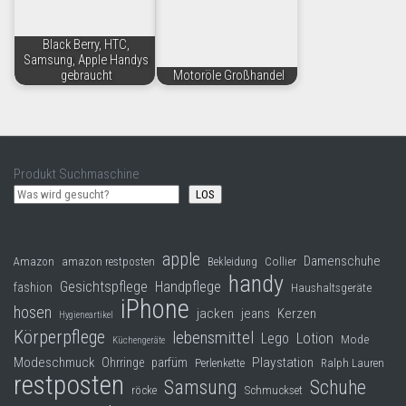
Black Berry, HTC,
Samsung, Apple Handys
gebraucht
Motoröle Großhandel
Produkt Suchmaschine
LOS
apple
Damenschuhe
Collier
Amazon
amazon restposten
Bekleidung
handy
Gesichtspflege
Handpflege
fashion
Haushaltsgeräte
iPhone
hosen
jacken
jeans
Kerzen
Hygieneartikel
Körperpflege
lebensmittel
Lego
Lotion
Mode
Küchengeräte
Modeschmuck
Playstation
Ohrringe
parfüm
Perlenkette
Ralph Lauren
restposten
Samsung
Schuhe
röcke
Schmuckset