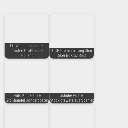
LG Waschmaschinen
Posten Großhandel
OCB Premium Long Slim
Holland
50er Box/32 Blatt
Auto Kindersitze
Schuhe Posten
Großhandel Sonderposten
Stocklotsware aus Spanien