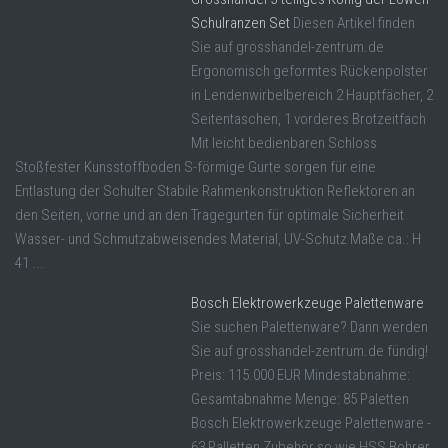
Schulranzen Set
Diesen Artikel finden
Sie auf grosshandel-zentrum.de
Ergonomisch geformtes Rückenpolster
in Lendenwirbelbereich 2 Hauptfächer, 2
Seitentaschen, 1 vorderes Brotzeitfach
Mit leicht bedienbaren Schloss
Stoßfester Kunsstoffboden S-förmige Gurte sorgen für eine
Entlastung der Schulter Stabile Rahmenkonstruktion Reflektoren an
den Seiten, vorne und an den Tragegurten für optimale Sicherheit
Wasser- und Schmutzabweisendes Material, UV-Schutz Maße ca.: H
41 ...
Bosch Elektrowerkzeuge Palettenware
Sie suchen Palettenware? Dann werden
Sie auf grosshandel-zentrum.de fündig!
Preis: 115.000 EUR Mindestabnahme:
Gesamtabnahme Menge: 85 Paletten
Bosch Elektrowerkzeuge Palettenware -
63 Palletten Zubehör so wie HSS Bohrer,