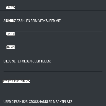
112.22k
SICHER BEZAHLEN BEIM VERKÄUFER MIT:
522.14k
184.48k
342.42k
DIESE SEITE FOLGEN ODER TEILEN:
112.22k
522.14k
184.48k
342.42k
ÜBER DIESEN B2B-GROSSHÄNDLER MARKTPLATZ