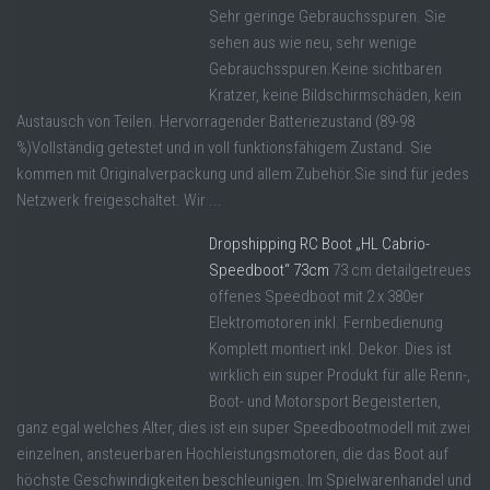
Sehr geringe Gebrauchsspuren. Sie
sehen aus wie neu, sehr wenige
Gebrauchsspuren.Keine sichtbaren
Kratzer, keine Bildschirmschäden, kein
Austausch von Teilen. Hervorragender Batteriezustand (89-98
%)Vollständig getestet und in voll funktionsfähigem Zustand. Sie
kommen mit Originalverpackung und allem Zubehör.Sie sind für jedes
Netzwerk freigeschaltet. Wir ...
Dropshipping RC Boot „HL Cabrio-
Speedboot“ 73cm
73 cm detailgetreues
offenes Speedboot mit 2 x 380er
Elektromotoren inkl. Fernbedienung
Komplett montiert inkl. Dekor. Dies ist
wirklich ein super Produkt für alle Renn-,
Boot- und Motorsport Begeisterten,
ganz egal welches Alter, dies ist ein super Speedbootmodell mit zwei
einzelnen, ansteuerbaren Hochleistungsmotoren, die das Boot auf
höchste Geschwindigkeiten beschleunigen. Im Spielwarenhandel und