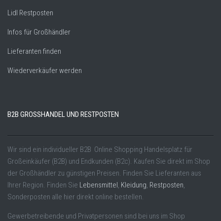
Lidl Restposten
Infos für Großhändler
Lieferanten finden
Wiederverkäufer werden
B2B GROSSHANDEL UND RESTPOSTEN
Wir sind ein individueller B2B Online Shopping Handelsplatz für
Großeinkäufer (B2B) und Endkunden (B2c). Kaufen Sie direkt im Shop
der Großhändler zu günstigen Preisen. Finden Sie Lieferanten aus
Ihrer Region. Finden Sie
Lebensmittel
,
Kleidung
,
Restposten
,
Sonderposten alle hier direkt online bestellen.
Gewerbetreibende und Privatpersonen sind bei uns im Shop