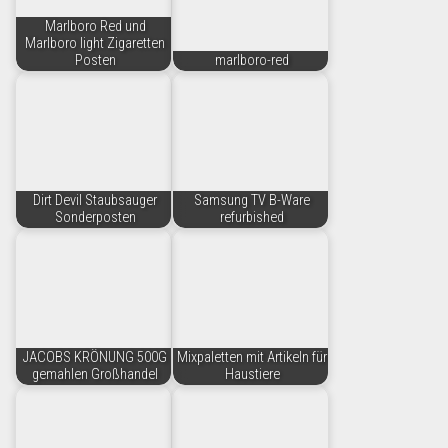
Marlboro Red und
Marlboro light Zigaretten
Posten
marlboro-red
Dirt Devil Staubsauger
Samsung TV B-Ware
Sonderposten
refurbished
JACOBS KRÖNUNG 500G
Mixpaletten mit Artikeln für
gemahlen Großhandel
Haustiere