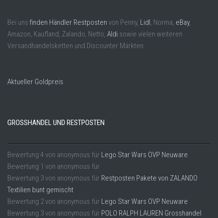
Bei uns
finden Händler Restposten
von Penny,
Lidl
, Norma,
eBay
,
Amazon, Kaufland, Zalando, Netto,
Aldi
sowie vielen weiteren
Versandhandelsketten und Discounter Märkten.
Aktueller Goldpreis
GROSSHANDEL UND RESTPOSTEN
Bewertung
4
von
anonymous
für
Lego Star Wars OVP Neuware
Bewertung
1
von
anonymous
für
Bewertung
3
von
anonymous
für
Restposten Pakete von ZALANDO
Textilien bunt gemischt
Bewertung
2
von
anonymous
für
Lego Star Wars OVP Neuware
Bewertung
3
von
anonymous
für
POLO RALPH LAUREN Grosshandel