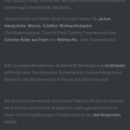
Lidl, Amazon, Penny, Norma oder auch Aldi Posten und Palettenware in
unseren gut sortierten B2B Marktplatz.
Aktuelle Herbst und Winter Mode für jeden Anlass. Ob
Jacken
,
Handschuhe
,
Mützen
,
Schlitten
,
Weihnachtsbäume
,
Christbaumschmuck, Silvester Party Zubehör, Feuerwerkskörper
Silvester Böller aus Polen
den
Weihnachts
,- oder Silvesterbraten.
B2B-Grosshaendleradressen.de Dein B2B-Marktplatz vom
Großhandel
mit Restposten, Sonderposten, Konkurswaren, Insolvent-Angeboten,
Waren für den Wiederverkauf im Import und Export Geschäft.
Wir sind eine Internationale Großhanels-Plattform für den Großhandel
mit Waren aus Insolvenzen, Produktions- und Lagerüberschüssen
sowie Geschäftsauflösungen, Kundenretouren und
den Restposten
Handel.