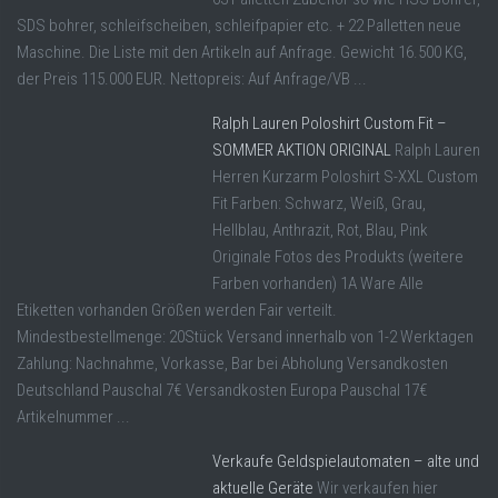
SDS bohrer, schleifscheiben, schleifpapier etc. + 22 Palletten neue
Maschine. Die Liste mit den Artikeln auf Anfrage. Gewicht 16.500 KG,
der Preis 115.000 EUR. Nettopreis: Auf Anfrage/VB ...
Ralph Lauren Poloshirt Custom Fit –
SOMMER AKTION ORIGINAL
Ralph Lauren
Herren Kurzarm Poloshirt S-XXL Custom
Fit Farben: Schwarz, Weiß, Grau,
Hellblau, Anthrazit, Rot, Blau, Pink
Originale Fotos des Produkts (weitere
Farben vorhanden) 1A Ware Alle
Etiketten vorhanden Größen werden Fair verteilt.
Mindestbestellmenge: 20Stück Versand innerhalb von 1-2 Werktagen
Zahlung: Nachnahme, Vorkasse, Bar bei Abholung Versandkosten
Deutschland Pauschal 7€ Versandkosten Europa Pauschal 17€
Artikelnummer ...
Verkaufe Geldspielautomaten – alte und
aktuelle Geräte
Wir verkaufen hier