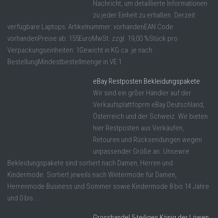
Nachricht, um detaillierte Informationen
zu jeder Einheit zu erhalten. Derzeit
verfügbare Laptops: Artikelnummer: vorhandenEAN Code
vorhandenPreise ab: 155EuroMwSt. zzgl. 19,00 %Stück pro
Verpackungseinheiten: 1Gewicht in KG ca. je nach
BestellungMindestbestellmenge in VE 1
eBay Restposten Bekleidungspakete
Wir sind ein grßer Händler auf der
Verkaufsplattfoprm eBay Deutschland,
Österreich und der Schweiz. Wir bieten
hier Restposten aus Verkäufen,
Retouren und Rücksendungen wegen
unpassender Größe an. Unsewre
Bekleidungspakete sind sortiert nach Damen, Herren und
Kindermode. Sortiert jeweils nach Wintermode für Damen,
Herrenmode Business und Sommer sowie Kindermode 8 bis 14 Jahre
und 0 bis ...
Grosshandel 5-teiliges König der Löwen