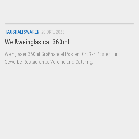
Dropshipping-Produkte
B2B Produkte
Grosshandel
HAUSHALTSWAREN
20 OKT., 2023
Amazon
Weißweinglas ca. 360ml
Aldi
Weingläser 360ml Großhandel Posten. Großer Posten für
Lidl
Gewerbe Restaurants, Vereine und Catering.
Kostenlos verkaufen
Anmelden
Kostenlos Registrieren
Newsletter