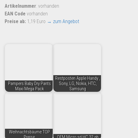
Artikelnummer
: vorhanden
EAN Code
vorhanden
Preise ab:
1,19 Euro
→ zum Angebot
Restposten Apple Handy ,
Pampers Baby Dry Pants
Sony, LG, Nokia, HTC,
Maxi Mega Pack
Samsung
Weihnachtsbäume TOP
Preise
OEM Micro sd HC 32 gb