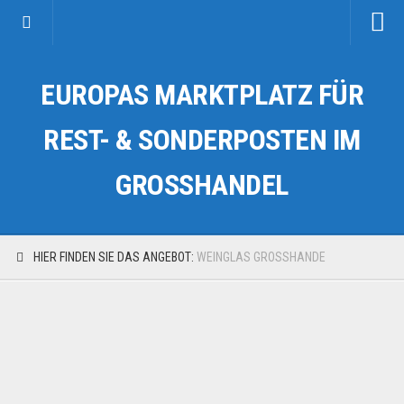
Startseite
EUROPAS MARKTPLATZ FÜR
Kategorien
Auto & Motorrad
REST- & SONDERPOSTEN IM
Drogerie & Tierbedarf
GROSSHANDEL
Fahrzeuge & Transport
Fashion & Mode
Garten & Werkzeug
HIER FINDEN SIE DAS ANGEBOT:
WEINGLAS GROSSHANDE
Geschäft, Büro & Schreibwaren
Geschenkartikel
Haushaltswaren
Handy und Smartphone
Kosmetik & Pflege