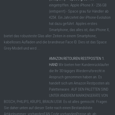
eingetrpffen. Apple iPhone X - 256 GB
(entsperrt) - Space grau für Händler ab
425€. Ein Jahrzehnt der iPhone-Evolution
hat dazu geführt. Apples erstes
Smartphone, das alles ist, das iPhone X,
bietet das robusteste Glas aller Zeiten in einem Smartphone,
kabelloses Aufladen und die brandneue Face ID. Dies ist das Space
Grey-Modell und wird ...
AMAZON RETOUREN RESTPOSTEN 1.
HAND
Wir bieten hier Kundenrückläufer
die Ihr 30 tägiges Wiederrufsrecht in
Anspruch genommen haben an. Es
handelt sich um Amazon Restposten als
Palettenware. AUF DEN PALETTEN SIND
UNTER ANDEREM MARKENGERÄTE VON
BOSCH, PHILIPS, KRUPS, BRAUN USW. Es ist alles gemischt. Fragen
Sie daher unten auf dieser Seite nach einen Bestandsliste.
Artikelnummer: vorhandenEAN Code vorhandenPreise ab: ab ...