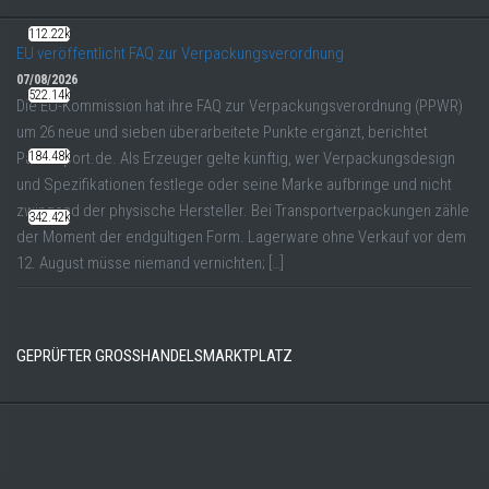
112.22k
EU veröffentlicht FAQ zur Verpackungsverordnung
07/08/2026
522.14k
Die EU-Kommission hat ihre FAQ zur Verpackungsverordnung (PPWR)
um 26 neue und sieben überarbeitete Punkte ergänzt, berichtet
184.48k
Packreport.de. Als Erzeuger gelte künftig, wer Verpackungsdesign
und Spezifikationen festlege oder seine Marke aufbringe und nicht
zwingend der physische Hersteller. Bei Transportverpackungen zähle
342.42k
der Moment der endgültigen Form. Lagerware ohne Verkauf vor dem
12. August müsse niemand vernichten; […]
GEPRÜFTER GROSSHANDELSMARKTPLATZ