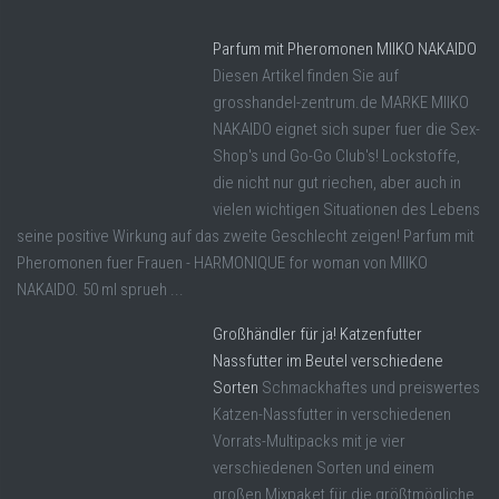
Parfum mit Pheromonen MIIKO NAKAIDO
Diesen Artikel finden Sie auf
grosshandel-zentrum.de MARKE MIIKO
NAKAIDO eignet sich super fuer die Sex-
Shop's und Go-Go Club's! Lockstoffe,
die nicht nur gut riechen, aber auch in
vielen wichtigen Situationen des Lebens
seine positive Wirkung auf das zweite Geschlecht zeigen! Parfum mit
Pheromonen fuer Frauen - HARMONIQUE for woman von MIIKO
NAKAIDO. 50 ml sprueh ...
Großhändler für ja! Katzenfutter
Nassfutter im Beutel verschiedene
Sorten
Schmackhaftes und preiswertes
Katzen-Nassfutter in verschiedenen
Vorrats-Multipacks mit je vier
verschiedenen Sorten und einem
großen Mixpaket für die größtmögliche