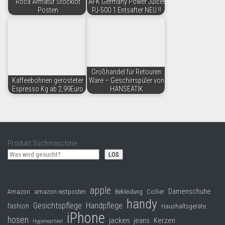
Roca Armatur Stocklot
AFK Germany Power Juicer
Posten
PJ-500.1 Entsafter NEU !!
Großhandel für Retouren
Kaffeebohnen gerösteter
Ware – Geschirrspüler von
Espresso Kg ab 2,99Euro
HANSEATIK
Produkt Suchmaschine
LOS
apple
Damenschuhe
Collier
Amazon
amazon restposten
Bekleidung
handy
Gesichtspflege
Handpflege
fashion
Haushaltsgeräte
iPhone
hosen
jacken
jeans
Kerzen
Hygieneartikel