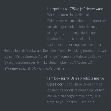
Holzpellets A1 975 Kg je Palettenware
Wir verkaufen Holzpellets als
Palettenware zum selbstabtransport bei
uns ab Lager. Holzpellets Heizungen
sind gefragter denn je da Sie sehr
Kosten Sparend sind. Aktuell
explodieren allerdings die Preise für
Holzpellets als Sackware. Die hohe Preisentwicklung beobachten wir
täglich. Mindestmenge Abholmenge 1 komplette Palette 65 Säcke
(975kg) Durchmesser: 6mmLuftfeuchtigkeit: 5,5 %Asche: 0,3
%Wärmekapazität: 5,0 kWh/kg;Partikel: fein ...
I am looking for Balea products nearby
Düsseldorf
Do you have Balea of Mixa
cosmetics products please call or text
me via g.alasadi@hotmail.com, I will
travel to you nearby Düsseldorf