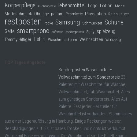
Körperpflege
lebensmittel
Lego
Lotion
Mode
Küchengeräte
Modeschmuck
Playstation
Ohrringe
parfüm
Perlenkette
Ralph Lauren
restposten
Samsung
Schuhe
röcke
Schmuckset
smartphone
Seife
spielzeug
Sony
software
sonderposten
t shirt
Tommy Hilfiger
Weihnachten
Waschmaschinen
Werkzeug
TOP Tages Angebote
Sonderposten Waschmittel –
Vollwaschmittel zum Sonderpreis
23
Paletten mit Waschmittel für Wäsche,
Vollwaschmittel, Tab Waschmittel. Alles
zum günstigen Sonderpreis. Alles Auf
Palette. Fast jeder Hersteller für
Waschmittel ist vorhanden. Stammt alles
aus einer Lagerauflösung in Hamburg. Einige Packungen weisen
Beschädigungen auf. Es ist balles Trocken und nichts ist verklumpt.
Wurde mit Folie verschlossen. Die Waschmittel sind je Palette nach