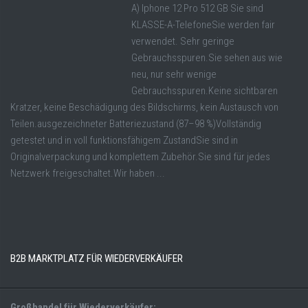
A) Iphone 12 Pro 512 GB Sie sind
KLASSE-A-TelefoneSie werden fair
verwendet. Sehr geringe
Gebrauchsspuren.Sie sehen aus wie
neu, nur sehr wenige
Gebrauchsspuren.Keine sichtbaren
Kratzer, keine Beschädigung des Bildschirms, kein Austausch von
Teilen.ausgezeichneter Batteriezustand (87–98 %)Vollständig
getestet und in voll funktionsfähigem ZustandSie sind in
Originalverpackung und komplettem Zubehör.Sie sind für jedes
Netzwerk freigeschaltet.Wir haben ...
B2B MARKTPLATZ FÜR WIEDERVERKÄUFER
Großhandel für Wiederverkäufer: