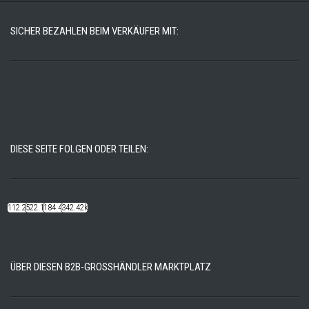
SICHER BEZAHLEN BEIM VERKÄUFER MIT:
DIESE SEITE FOLGEN ODER TEILEN:
112.22k
522.14k
184.48k
342.42k
ÜBER DIESEN B2B-GROSSHÄNDLER MARKTPLATZ