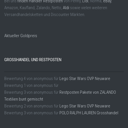
Bei uns
finden Händler Restposten
von Penny,
Lidl
, Norma,
eBay
,
Amazon, Kaufland, Zalando, Netto,
Aldi
sowie vielen weiteren
Versandhandelsketten und Discounter Märkten.
Aktueller Goldpreis
GROSSHANDEL UND RESTPOSTEN
Bewertung
4
von
anonymous
für
Lego Star Wars OVP Neuware
Bewertung
1
von
anonymous
für
Bewertung
3
von
anonymous
für
Restposten Pakete von ZALANDO
Textilien bunt gemischt
Bewertung
2
von
anonymous
für
Lego Star Wars OVP Neuware
Bewertung
3
von
anonymous
für
POLO RALPH LAUREN Grosshandel