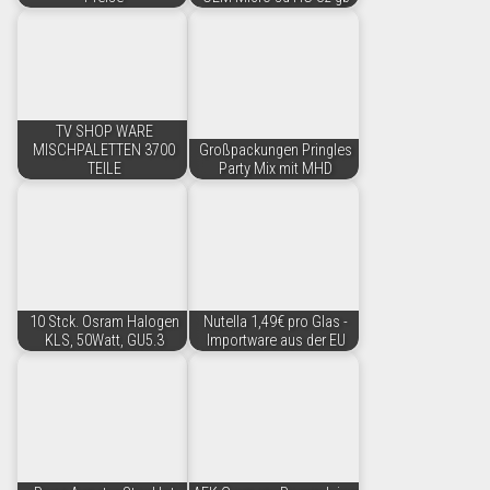
TV SHOP WARE
MISCHPALETTEN 3700
Großpackungen Pringles
TEILE
Party Mix mit MHD
10 Stck. Osram Halogen
Nutella 1,49€ pro Glas -
KLS, 50Watt, GU5.3
Importware aus der EU