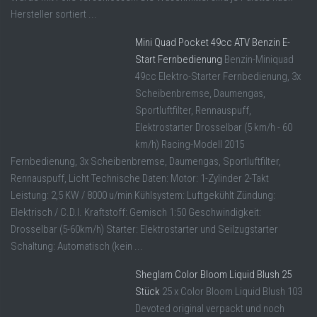
Hersteller sortiert ...
Mini Quad Pocket 49cc ATV Benzin E-
Start Fernbedienung
Benzin-Miniquad
49cc Elektro-Starter Fernbedienung, 3x
Scheibenbremse, Daumengas,
Sportluftfilter, Rennauspuff,
Elektrostarter Drosselbar (5 km/h - 60
km/h) Racing-Modell 2015
Fernbedienung, 3x Scheibenbremse, Daumengas, Sportluftfilter,
Rennauspuff, Licht Technische Daten: Motor: 1-Zylinder 2-Takt
Leistung: 2,5 KW / 8000 u/min Kühlsystem: Luftgekühlt Zündung:
Elektrisch / C.D.I. Kraftstoff: Gemisch 1:50 Geschwindigkeit:
Drosselbar (5-60km/h) Starter: Elektrostarter und Seilzugstarter
Schaltung: Automatisch (kein ...
Sheglam Color Bloom Liquid Blush 25
Stück
25 x Color Bloom Liquid Blush 103
Devoted original verpackt und noch