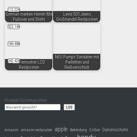
112.22k
German marken Herren Mix
Levis 501 Jeans
Pullover und Shirts
Großhandel Restposten
522.14k
184.48k
NEU Pumps Sandalen mit
342.42k
LG Fernseher LCD
Pailletten und
Restposten
Reißverschluß
Produkt Suchmaschine
LOS
apple
Damenschuhe
Collier
Amazon
amazon restposten
Bekleidung