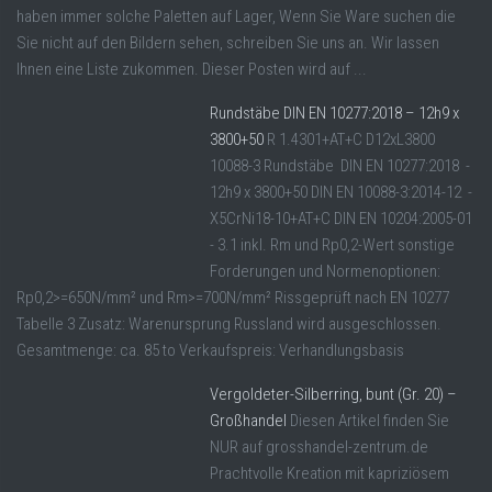
haben immer solche Paletten auf Lager, Wenn Sie Ware suchen die
Sie nicht auf den Bildern sehen, schreiben Sie uns an. Wir lassen
Ihnen eine Liste zukommen. Dieser Posten wird auf ...
Rundstäbe DIN EN 10277:2018 – 12h9 x
3800+50
R 1.4301+AT+C D12xL3800
10088-3 Rundstäbe DIN EN 10277:2018 -
12h9 x 3800+50 DIN EN 10088-3:2014-12 -
X5CrNi18-10+AT+C DIN EN 10204:2005-01
- 3.1 inkl. Rm und Rp0,2-Wert sonstige
Forderungen und Normenoptionen:
Rp0,2>=650N/mm² und Rm>=700N/mm² Rissgeprüft nach EN 10277
Tabelle 3 Zusatz: Warenursprung Russland wird ausgeschlossen.
Gesamtmenge: ca. 85 to Verkaufspreis: Verhandlungsbasis
Vergoldeter-Silberring, bunt (Gr. 20) –
Großhandel
Diesen Artikel finden Sie
NUR auf grosshandel-zentrum.de
Prachtvolle Kreation mit kapriziösem