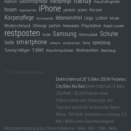
handy
Gesichtspflege
Handpflege
fashion
Haushaltsgeräte
iPhone
hosen
jacken
jeans
Kerzen
Hygieneartikel
Körperpflege
lebensmittel
Lego
Lotion
Mode
Küchengeräte
Modeschmuck
Playstation
Ohrringe
parfüm
Perlenkette
Ralph Lauren
restposten
Samsung
Schuhe
röcke
Schmuckset
smartphone
Seife
spielzeug
Sony
software
sonderposten
t shirt
Tommy Hilfiger
Weihnachten
Waschmaschinen
Werkzeug
TOP Tages Angebote
Elektrofahrrad 26″ E-Bike 250 W Pedelec
City Bike Alu Rad
Elektrofahrrad / E-Bike
250 Watt / 26 Zoll Fahren ohne
Führerschein und Zulassung inkl.
Topcase und Korb Technische Daten:
Motor: 250 Watt, bürstenlos Leistung: 2,5
KW / 8000 u/min Geschwindigkeit:
Motorunterstützung bis 25 km/h Batterie / Akku: 36V / 12Ah ; Akku