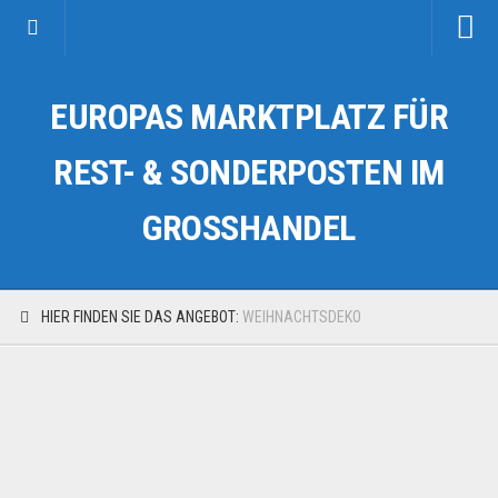
Startseite
EUROPAS MARKTPLATZ FÜR
Kategorien
Auto & Motorrad
REST- & SONDERPOSTEN IM
Drogerie & Tierbedarf
GROSSHANDEL
Fahrzeuge & Transport
Fashion & Mode
Garten & Werkzeug
HIER FINDEN SIE DAS ANGEBOT:
WEIHNACHTSDEKO
Geschäft, Büro & Schreibwaren
Geschenkartikel
Haushaltswaren
Handy und Smartphone
Kosmetik & Pflege