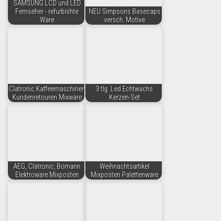
SAMSUNG LCD und LED
Fernseher - refurbishte
NEU Simpsons Basecaps
Ware
versch. Motive
Clatronic Kaffeemaschinen
3 tlg. Led Echtwachs
Kundenretouren Mixware
Kerzen-Set
AEG, Clatronic, Bomann
Weihnachtsartikel
Elektroware Mixposten
Mixposten Palettenware