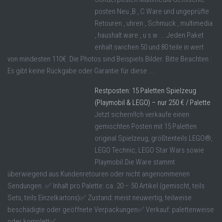
posten Neu ,B , C Ware und ungeprüfte
Retouren , uhren , Schmuck , multimedia
, haushalt ware , u s w ... Jeden Paket
enhalt swichen 50 und 80 teile in wert
von mindesten 110€ Die Photos sind Beispiels Bilder. Bitte Beachten :
Es gibt keine Rückgabe oder Garantie für diese ...
Restposten: 15 Paletten Spielzeug
(Playmobil & LEGO) – nur 250 € / Palette
Jetzt sichern!Ich verkaufe einen
gemischten Posten mit 15 Paletten
original Spielzeug, größtenteils LEGO®,
LEGO Technic, LEGO Star Wars sowie
Playmobil.Die Ware stammt
überwiegend aus Kundenretouren oder nicht angenommenen
Sendungen. ✅ Inhalt pro Palette: ca. 20 – 50 Artikel (gemischt, teils
Sets, teils Einzelkartons)✅ Zustand: meist neuwertig, teilweise
beschädigte oder geöffnete Verpackungen✅ Verkauf: palettenweise
oder komplett✅ ...