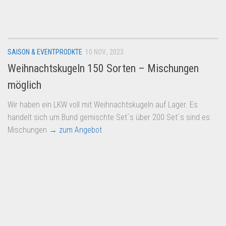
Dropshipping-Produkte
B2B Produkte
Grosshandel
SAISON & EVENTPRODKTE
10 NOV., 2023
Amazon
Weihnachtskugeln 150 Sorten – Mischungen
Aldi
möglich
Lidl
Wir haben ein LKW voll mit Weihnachtskugeln auf Lager. Es
Kostenlos verkaufen
handelt sich um Bund gemischte Set´s über 200 Set´s sind es.
Anmelden
Mischungen
→ zum Angebot
Kostenlos Registrieren
Newsletter