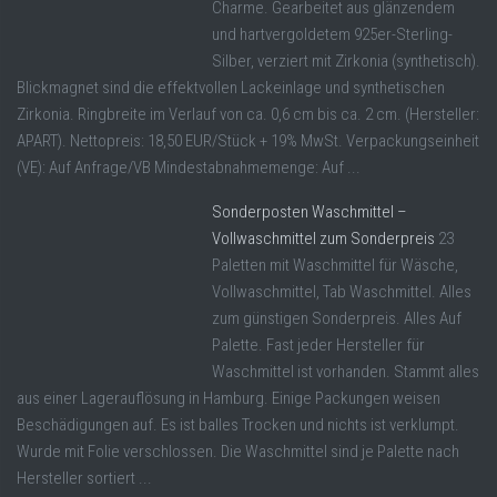
Charme. Gearbeitet aus glänzendem
und hartvergoldetem 925er-Sterling-
Silber, verziert mit Zirkonia (synthetisch).
Blickmagnet sind die effektvollen Lackeinlage und synthetischen
Zirkonia. Ringbreite im Verlauf von ca. 0,6 cm bis ca. 2 cm. (Hersteller:
APART). Nettopreis: 18,50 EUR/Stück + 19% MwSt. Verpackungseinheit
(VE): Auf Anfrage/VB Mindestabnahmemenge: Auf ...
Sonderposten Waschmittel –
Vollwaschmittel zum Sonderpreis
23
Paletten mit Waschmittel für Wäsche,
Vollwaschmittel, Tab Waschmittel. Alles
zum günstigen Sonderpreis. Alles Auf
Palette. Fast jeder Hersteller für
Waschmittel ist vorhanden. Stammt alles
aus einer Lagerauflösung in Hamburg. Einige Packungen weisen
Beschädigungen auf. Es ist balles Trocken und nichts ist verklumpt.
Wurde mit Folie verschlossen. Die Waschmittel sind je Palette nach
Hersteller sortiert ...