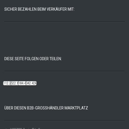
SICHER BEZAHLEN BEIM VERKÄUFER MIT:
DIESE SEITE FOLGEN ODER TEILEN:
112.22k
522.14k
184.48k
342.42k
ÜBER DIESEN B2B-GROSSHÄNDLER MARKTPLATZ