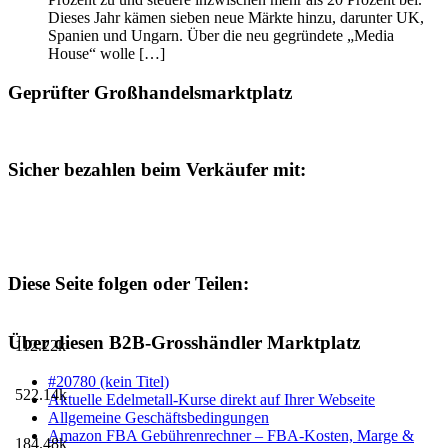
Dieses Jahr kämen sieben neue Märkte hinzu, darunter UK,
Spanien und Ungarn. Über die neu gegründete „Media
House“ wolle […]
Geprüfter Großhandelsmarktplatz
Sicher bezahlen beim Verkäufer mit:
Diese Seite folgen oder Teilen:
Über diesen B2B-Grosshändler Marktplatz
112.22k
#20780 (kein Titel)
522.14k
Aktuelle Edelmetall-Kurse direkt auf Ihrer Webseite
Allgemeine Geschäftsbedingungen
Amazon FBA Gebührenrechner – FBA-Kosten, Marge &
184.48k