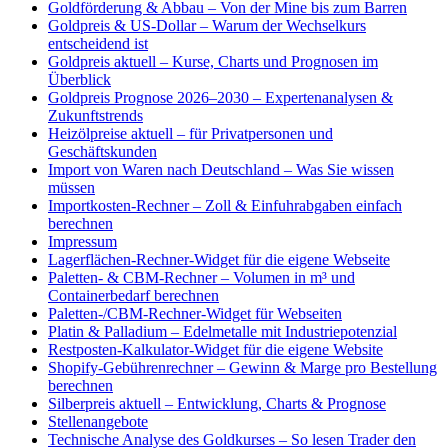
Goldförderung & Abbau – Von der Mine bis zum Barren
Goldpreis & US-Dollar – Warum der Wechselkurs
entscheidend ist
Goldpreis aktuell – Kurse, Charts und Prognosen im
Überblick
Goldpreis Prognose 2026–2030 – Expertenanalysen &
Zukunftstrends
Heizölpreise aktuell – für Privatpersonen und
Geschäftskunden
Import von Waren nach Deutschland – Was Sie wissen
müssen
Importkosten-Rechner – Zoll & Einfuhrabgaben einfach
berechnen
Impressum
Lagerflächen-Rechner-Widget für die eigene Webseite
Paletten- & CBM-Rechner – Volumen in m³ und
Containerbedarf berechnen
Paletten-/CBM-Rechner-Widget für Webseiten
Platin & Palladium – Edelmetalle mit Industriepotenzial
Restposten-Kalkulator-Widget für die eigene Website
Shopify-Gebührenrechner – Gewinn & Marge pro Bestellung
berechnen
Silberpreis aktuell – Entwicklung, Charts & Prognose
Stellenangebote
Technische Analyse des Goldkurses – So lesen Trader den