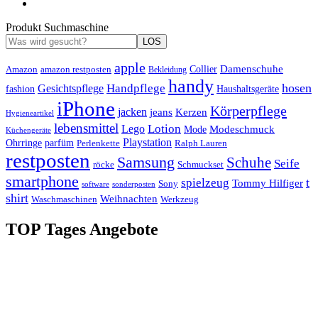
Produkt Suchmaschine
LOS
apple
Damenschuhe
Amazon
Collier
amazon restposten
Bekleidung
handy
hosen
Handpflege
Gesichtspflege
fashion
Haushaltsgeräte
iPhone
Körperpflege
jacken
Kerzen
jeans
Hygieneartikel
lebensmittel
Lotion
Lego
Modeschmuck
Mode
Küchengeräte
Playstation
Ohrringe
parfüm
Perlenkette
Ralph Lauren
restposten
Samsung
Schuhe
Seife
röcke
Schmuckset
smartphone
t
spielzeug
Tommy Hilfiger
Sony
software
sonderposten
shirt
Weihnachten
Waschmaschinen
Werkzeug
TOP Tages Angebote