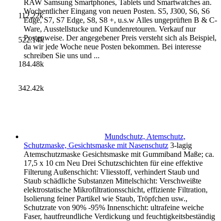
RAW Samsung Smartphones, Tablets und Smartwatches an.
Wochentlicher Eingang von neuen Posten. S5, J300, S6, S6
112.22k
Edge, S7, S7 Edge, S8, S8 +, u.s.w Alles ungeprüften B & C-
Ware, Ausstellstucke und Kundenretouren. Verkauf nur
Postenweise. Der angegebener Preis versteht sich als Beispiel,
522.14k
da wir jede Woche neue Posten bekommen. Bei interesse
schreiben Sie uns und ...
184.48k
342.42k
Mundschutz, Atemschutz,
Schutzmaske, Gesichtsmaske mit Nasenschutz
3-lagig
Atemschutzmaske Gesichtsmaske mit Gummiband Maße; ca.
17,5 x 10 cm Neu Drei Schutzschichten für eine effektive
Filterung Außenschicht: Vliesstoff, verhindert Staub und
Staub schädliche Substanzen Mittelschicht: Verschweißte
elektrostatische Mikrofiltrationsschicht, effiziente Filtration,
Isolierung feiner Partikel wie Staub, Tröpfchen usw.,
Schutzrate von 90% -95% Innenschicht: ultrafeine weiche
Faser, hautfreundliche Verdickung und feuchtigkeitsbeständig