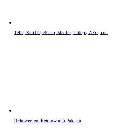
Tefal, Kärcher, Bosch, Medion, Philips, AEG, etc.
Heimwerken: Retourwaren-Paletten