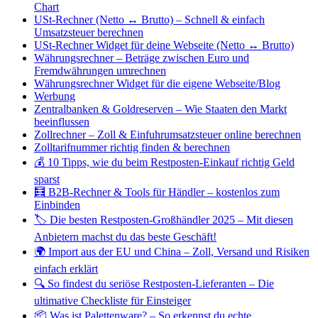
Chart
USt-Rechner (Netto ↔ Brutto) – Schnell & einfach
Umsatzsteuer berechnen
USt-Rechner Widget für deine Webseite (Netto ↔ Brutto)
Währungsrechner – Beträge zwischen Euro und
Fremdwährungen umrechnen
Währungsrechner Widget für die eigene Webseite/Blog
Werbung
Zentralbanken & Goldreserven – Wie Staaten den Markt
beeinflussen
Zollrechner – Zoll & Einfuhrumsatzsteuer online berechnen
Zolltarifnummer richtig finden & berechnen
💰 10 Tipps, wie du beim Restposten-Einkauf richtig Geld
sparst
🧮 B2B-Rechner & Tools für Händler – kostenlos zum
Einbinden
🏷️ Die besten Restposten-Großhändler 2025 – Mit diesen
Anbietern machst du das beste Geschäft!
🌍 Import aus der EU und China – Zoll, Versand und Risiken
einfach erklärt
🔍 So findest du seriöse Restposten-Lieferanten – Die
ultimative Checkliste für Einsteiger
📦 Was ist Palettenware? – So erkennst du echte