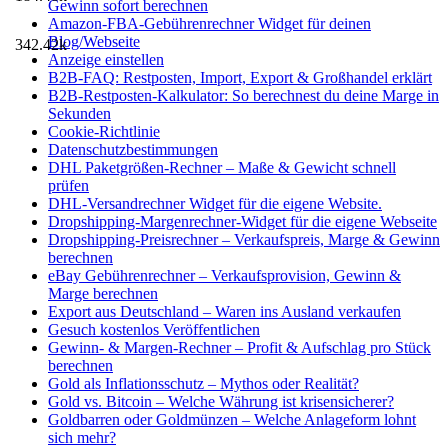
Gewinn sofort berechnen
Amazon-FBA-Gebührenrechner Widget für deinen
Blog/Webseite
342.42k
Anzeige einstellen
B2B-FAQ: Restposten, Import, Export & Großhandel erklärt
B2B-Restposten-Kalkulator: So berechnest du deine Marge in
Sekunden
Cookie-Richtlinie
Datenschutzbestimmungen
DHL Paketgrößen-Rechner – Maße & Gewicht schnell
prüfen
DHL-Versandrechner Widget für die eigene Website.
Dropshipping-Margenrechner-Widget für die eigene Webseite
Dropshipping-Preisrechner – Verkaufspreis, Marge & Gewinn
berechnen
eBay Gebührenrechner – Verkaufsprovision, Gewinn &
Marge berechnen
Export aus Deutschland – Waren ins Ausland verkaufen
Gesuch kostenlos Veröffentlichen
Gewinn- & Margen-Rechner – Profit & Aufschlag pro Stück
berechnen
Gold als Inflationsschutz – Mythos oder Realität?
Gold vs. Bitcoin – Welche Währung ist krisensicherer?
Goldbarren oder Goldmünzen – Welche Anlageform lohnt
sich mehr?