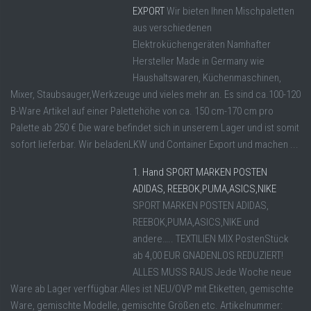
EXPORT
Wir bieten Ihnen Mischpaletten
aus verschiedenen
Elektroküchengeräten Namhafter
Hersteller Made in Germany wie
Haushaltswaren, Küchenmaschinen,
Mixer, Staubsauger,Werkzeuge und vieles mehr an. Es sind ca.100-120
B-Ware Artikel auf einer Palettehöhe von ca. 150 cm-170 cm pro
Palette ab 250 € Die ware befindet sich in unserem Lager und ist somit
sofort lieferbar. Wir beladenLKW und Container Export und machen ...
1. Hand SPORT MARKEN POSTEN
ADIDAS, REEBOK,PUMA,ASICS,NIKE
SPORT MARKEN POSTEN ADIDAS,
REEBOK,PUMA,ASICS,NIKE und
andere….. TEXTILIEN MIX PostenStück
ab 4,00 EUR GNADENLOS REDUZIERT!
ALLES MUSS RAUS Jede Woche neue
Ware ab Lager verffügbar.Alles ist NEU/OVP mit Etiketten, gemischte
Ware, gemischte Modelle, gemischte Größen etc. Artikelnummer: