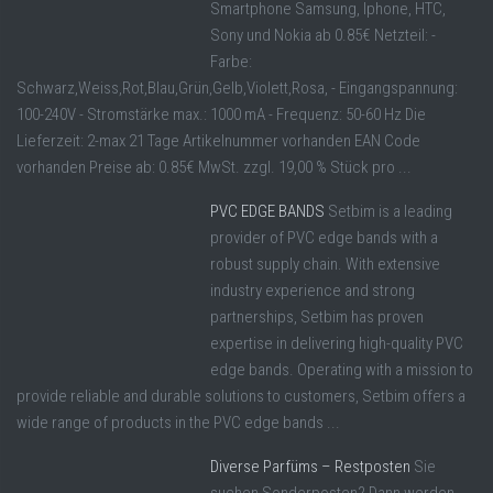
Smartphone Samsung, Iphone, HTC,
Sony und Nokia ab 0.85€ Netzteil: -
Farbe:
Schwarz,Weiss,Rot,Blau,Grün,Gelb,Violett,Rosa, - Eingangspannung:
100-240V - Stromstärke max.: 1000 mA - Frequenz: 50-60 Hz Die
Lieferzeit: 2-max 21 Tage Artikelnummer vorhanden EAN Code
vorhanden Preise ab: 0.85€ MwSt. zzgl. 19,00 % Stück pro ...
PVC EDGE BANDS
Setbim is a leading
provider of PVC edge bands with a
robust supply chain. With extensive
industry experience and strong
partnerships, Setbim has proven
expertise in delivering high-quality PVC
edge bands. Operating with a mission to
provide reliable and durable solutions to customers, Setbim offers a
wide range of products in the PVC edge bands ...
Diverse Parfüms – Restposten
Sie