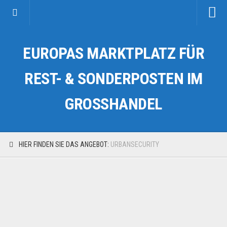
Startseite
EUROPAS MARKTPLATZ FÜR
Kategorien
Auto & Motorrad
REST- & SONDERPOSTEN IM
Drogerie & Tierbedarf
GROSSHANDEL
Fahrzeuge & Transport
Fashion & Mode
Garten & Werkzeug
HIER FINDEN SIE DAS ANGEBOT:
URBANSECURITY
Geschäft, Büro & Schreibwaren
Geschenkartikel
Haushaltswaren
Handy und Smartphone
Kosmetik & Pflege