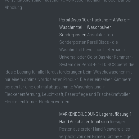
Versandkosten sind Pauschal 7€ Vorkasse, Nachnahme oder Bar bei
Abholung ...
Persil Discs 10 er Packung – A Ware –
Waschmittel – Waschpulver –
Sonderposten
Absoluter Top
Sonderposten Persil Discs - die
Waschmittel Revolution Lieferbar in
Universal oder Color Das vier Kammern-
System der Persil 4-in-1 DISCS bietet die
ideale Lösung für alle Herausforderungen beim Wäschewaschen mit
nur einem optimal vordosierten Produkt. Die vier einzelnen Kammern
sorgen für eine optimal abgestimmte Waschleistung in
Fleckenentfernung, Leuchtkraft, Faserpflege und FrischeKraftvoller
Fleckenentferner: Flecken werden ...
MARKENBEKLEIDUNG Lagerauflösung 1
Hand Anschauen lohnt sich
Riesiger
Posten aus erster Hand Neuware alles
verpackt von den Firmen Tommy Hilfiger,