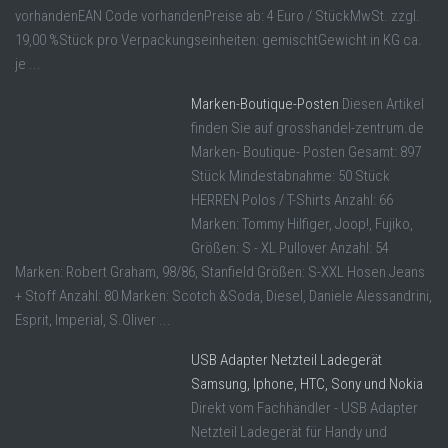
vorhandenEAN Code vorhandenPreise ab: 4 Euro / StückMwSt. zzgl.
19,00 %Stück pro Verpackungseinheiten: gemischtGewicht in KG ca.
je ...
Marken-Boutique-Posten
Diesen Artikel
finden Sie auf grosshandel-zentrum.de
Marken- Boutique- Posten Gesamt: 897
Stück Mindestabnahme: 50 Stück
HERREN Polos / T-Shirts Anzahl: 66
Marken: Tommy Hilfiger, Joop!, Fujiko,
Größen: S - XL Pullover Anzahl: 54
Marken: Robert Graham, 98/86, Stanfield Größen: S-XXL Hosen Jeans
+ Stoff Anzahl: 80 Marken: Scotch &Soda, Diesel, Daniele Alessandrini,
Esprit, Imperial, S.Oliver ...
USB Adapter Netzteil Ladegerät
Samsung, Iphone, HTC, Sony und Nokia
Direkt vom Fachhändler - USB Adapter
Netzteil Ladegerät für Handy und