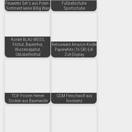
Feuwerks Set´s aus Polen -
Fußballschuhe
Sortiment keine Billig Ware
Sportschuhe
Kordel BLAU-WEISS,
Filzhut, Bayernhut,
Retourware Amazon Kindle
Wurzelsepphut,
Paperwhite (16 GB) 6,8-
Oktoberfesthut
Zoll-Display
TIOP Posten Herren
GGM Fleischwolf aus
Socken aus Baumwolle
Insolvenz