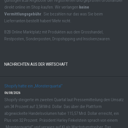
günstigen B2B Angebote der registrierten und geprüften Großhändler
direkt online im Shop kaufen. Wir verlangen
keine
Vermittlungsgebühr
. Sie bezahlen nur das was Sie beim
Lieferranten bestellt haben! Mehr nicht.
B2B Online Marktplatz mit Produkten aus den Grosshandel,
Restposten, Sonderposten, Dropshipping und Insolvenzwaren.
NACHRICHTEN AUS DER WIRTSCHAFT
Shopify hatte ein „Monsterquartal“
06/08/2026
Shopify steigerte im zweiten Quartal laut Pressemitteilung den Umsatz
um 34 Prozent auf 3,58 Mrd. Dollar. Das über die Plattform
abgewickelte Handelsvolumen habe 115,57 Mrd. Dollar erreicht, ein
Plus von 32 Prozent. Präsident Harley Finkelstein sprach von einem
„Monsterquartal“ und verwies auf KI als Wachstumstreiber. Das