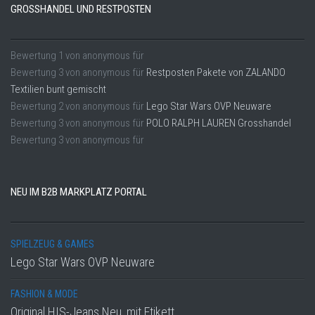
GROSSHANDEL UND RESTPOSTEN
Bewertung
1
von
anonymous
für
Bewertung
3
von
anonymous
für
Restposten Pakete von ZALANDO
Textilien bunt gemischt
Bewertung
2
von
anonymous
für
Lego Star Wars OVP Neuware
Bewertung
3
von
anonymous
für
POLO RALPH LAUREN Grosshandel
Bewertung
3
von
anonymous
für
NEU IM B2B MARKPLATZ PORTAL
SPIELZEUG & GAMES
Lego Star Wars OVP Neuware
FASHION & MODE
Original HIS-Jeans Neu, mit Etikett