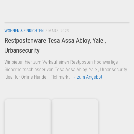
Dropshipping-Produkte
B2B Produkte
Grosshandel
WOHNEN & EINRICHTEN
3 MÄRZ, 2023
Amazon
Restpostenware Tesa Assa Abloy, Yale ,
Aldi
Urbansecurity
Lidl
Wir bieten hier zum Verkauf einen Restposten Hochwertige
Kostenlos verkaufen
Sicherheitsschlösser von Tesa Assa Abloy, Yale , Urbansecurity
Anmelden
Ideal für Online Handel , Flohmarkt
→ zum Angebot
Kostenlos Registrieren
Newsletter