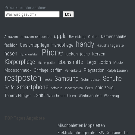
Produkt Suchmaschine
LOS
apple
Damenschuhe
Collier
Amazon
amazon restposten
Bekleidung
handy
Gesichtspflege
Handpflege
fashion
Haushaltsgeräte
iPhone
hosen
jacken
jeans
Kerzen
Hygieneartikel
Körperpflege
lebensmittel
Lego
Lotion
Mode
Küchengeräte
Modeschmuck
Playstation
Ohrringe
parfüm
Perlenkette
Ralph Lauren
restposten
Samsung
Schuhe
röcke
Schmuckset
smartphone
Seife
spielzeug
Sony
software
sonderposten
t shirt
Tommy Hilfiger
Weihnachten
Waschmaschinen
Werkzeug
TOP Tages Angebote
Mischpaletten Mixpaletten
Elektroküchengeräte LKW Container für