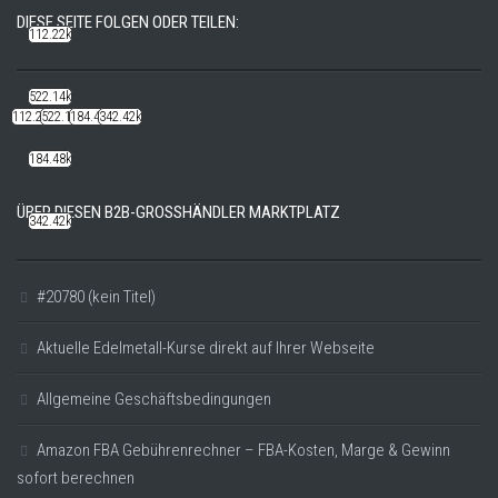
DIESE SEITE FOLGEN ODER TEILEN:
112.22k
522.14k
112.22k
522.14k
184.48k
342.42k
184.48k
ÜBER DIESEN B2B-GROSSHÄNDLER MARKTPLATZ
342.42k
#20780 (kein Titel)
Aktuelle Edelmetall-Kurse direkt auf Ihrer Webseite
Allgemeine Geschäftsbedingungen
Amazon FBA Gebührenrechner – FBA-Kosten, Marge & Gewinn
sofort berechnen