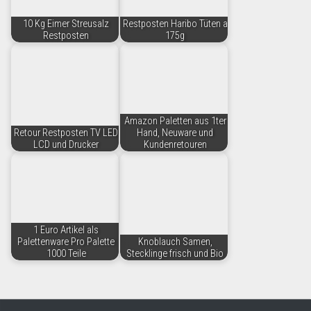
10 Kg Eimer Streusalz
Restposten Haribo Tüten a
Restposten
175g
Amazon Paletten aus 1ter
Retour Restposten TV LED
Hand, Neuware und
LCD und Drucker
Kundenretouren
1 Euro Artikel als
Palettenware Pro Palette
Knoblauch Samen,
1000 Teile
Stecklinge frisch und Bio