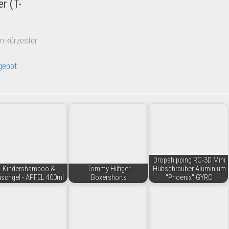
r (T-
in kürzester
gebot
Dropshipping RC-3D Mini
Kindershampoo &
Tommy Hilfiger
Hubschrauber Aluminium
schgel - APFEL 400ml
Boxershorts
"Phoenix" GYRO