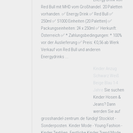
Red Bull mit MHD vom Großhandel. 20 Paletten
vorhanden. ✅ Energy Drink ✅ Red Bull ✅
250ml ✅ 51000 Einheiten (20 Paletten) ✅
Packungseinheiten: 24 x 250ml ✅ Herkunft:
Österreich ✅ * Zahlungsbedingungen: * 100%
vor der Auslieferung ✅ Preis: €0,56 ab Werk
Verkauf von Red Bull und anderen
Energydrinks ...
Kinder Anzug
Schwarz Weiß
Beige Blau 1-4
Jahre
Sie suchen
Kinder Hosen &
Jeans? Dann
werden Sie auf
grosshandel-zentrum.de fündig! Stocklot -
Sonderposten. Kinder Mode - Young Fashion -
Kinder Textilien. Festliche Kinder Trend Mode