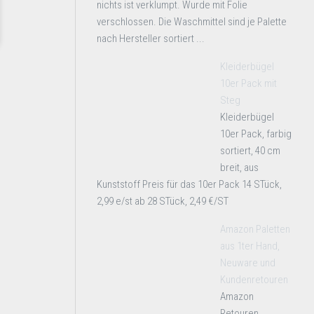
nichts ist verklumpt. Wurde mit Folie
verschlossen. Die Waschmittel sind je Palette
nach Hersteller sortiert ...
Kleiderbügel
10er Pack mit
Steg
Kleiderbügel
10er Pack, farbig
sortiert, 40 cm
breit, aus
Kunststoff Preis für das 10er Pack 14 STück,
2,99 e/st ab 28 STück, 2,49 €/ST
Amazon Paletten
aus 1ter Hand,
Neuware und
Kundenretouren
Amazon
Retouren