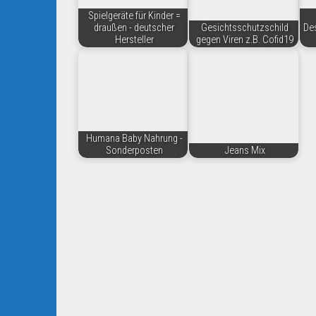
Spielgeräte für Kinder =
draußen - deutscher
Gesichtsschutzschild
Des
Hersteller
gegen Viren z.B. Cofid19
Humana Baby Nahrung -
Sonderposten
Jeans Mix