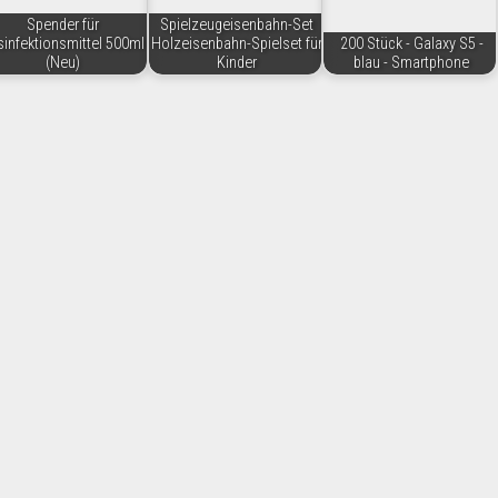
Spender für
Spielzeugeisenbahn-Set
infektionsmittel 500ml
Holzeisenbahn-Spielset für
200 Stück - Galaxy S5 -
(Neu)
Kinder
blau - Smartphone