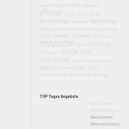
hosen
Haushaltsgeräte
Hygieneartikel
iPhone
jacken
jeans
Kerzen
Körperpflege
lebensmittel
Küchengeräte
Lego
Lotion
Modeschmuck
Mode
Ohrringe
Playstation
parfüm
Perlenkette
Ralph Lauren
restposten
Samsung
röcke
Schuhe
Seife
Schmuckset
smartphone
Sony
software
sonderposten
t shirt
spielzeug
Tommy Hilfiger
Weihnachten
Waschmaschinen
Werkzeug
TOP Tages Angebote
Rasiercreme
Elina 30ml classic
Rasiercreme
Elina med Classic