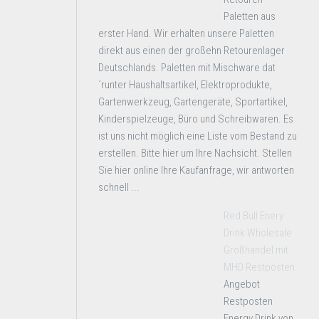
Paletten aus
erster Hand. Wir erhalten unsere Paletten
direkt aus einen der großehn Retourenlager
Deutschlands. Paletten mit Mischware dat
´runter Haushaltsartikel, Elektroprodukte,
Gartenwerkzeug, Gartengeräte, Sportartikel,
Kinderspielzeuge, Büro und Schreibwaren. Es
ist uns nicht möglich eine Liste vom Bestand zu
erstellen. Bitte hier um Ihre Nachsicht. Stellen
Sie hier online Ihre Kaufanfrage, wir antworten
schnell ...
Red Bull Enery
Drink Wholesale
Großhandel mit
MHD Restposten
Angebot
Restposten
Energy Drink von