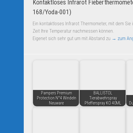
Kontaktloses Infrarot Fieberthermomete
168/Yoda-001)
Ein kontaktloses Infrarot Thermometer, mit dem Sie 
Zeit Ihre Temperatur nachmessen können.
Eigenet sich sehr gut um mit Abstand zu
→ zum An
Pampers Premium
BALLISTOL
Protection N°4 Windeln
Tierabwehrspray
Neuware
Pfefferspray KO 40ML
Du