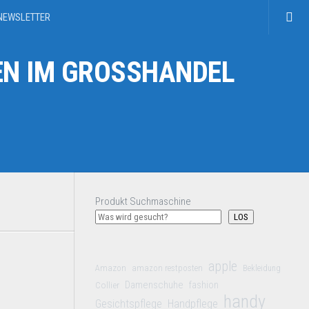
NEWSLETTER
N IM GROSSHANDEL
Produkt Suchmaschine
LOS
apple
Amazon
amazon restposten
Bekleidung
Damenschuhe
Collier
fashion
handy
Gesichtspflege
Handpflege