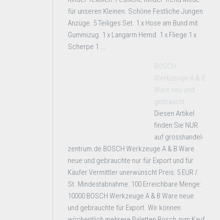
für unseren Kleinen. Schöne Festliche Jungen
Anzüge. 5 Teiliges Set. 1 x Hose am Bund mit
Gummizug. 1 x Langarm Hemd. 1 x Fliege 1 x
Scherpe 1 ...
BOSCH
Werkzeuge A & B
Ware neu und
gebraucht
Diesen Artikel
finden Sie NUR
auf grosshandel-
zentrum.de BOSCH Werkzeuge A & B Ware
neue und gebrauchte nur für Export und für
Käufer Vermittler unerwünscht Preis: 5 EUR /
St. Mindestabnahme: 100 Erreichbare Menge:
10000 BOSCH Werkzeuge A & B Ware neue
und gebrauchte für Export. Wir können
wöchentlich mehrere Paletten Bosch zum Kauf