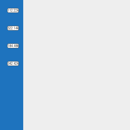
112.22k
522.14k
184.48k
342.42k