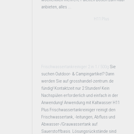
anbieten, alles ...
H11 Plus
Frischwassertankreiniger 2 in 1 / 500g
Sie
suchen Outdoor- & Campingartikel? Dann
werden Sie auf grosshandel-zentrum.de
fündig! Kontaktzeit nur 2 Stunden! Kein
Nachspülen erforderlich und einfach in der
Anwendung! Anwendung mit Kaltwasser H11
Plus Frischwassertankreiniger reinigt den
Frischwassertank, -leitungen, Abfluss und
Abwasser-/Grauwassertank auf
Sauerstoffbasis. Lösungsrückstände sind