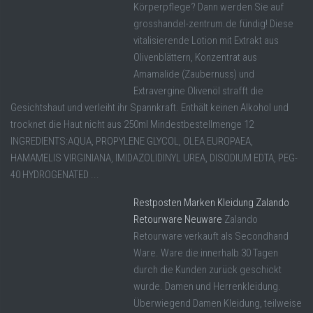
Körperpflege? Dann werden Sie auf
grosshandel-zentrum.de fündig! Diese
vitalisierende Lotion mit Extrakt aus
Olivenblättern, Konzentrat aus
Amamalide (Zaubernuss) und
Extravergine Olivenöl strafft die
Gesichtshaut und verleiht ihr Spannkraft. Enthält keinen Alkohol und
trocknet die Haut nicht aus 250ml Mindestbestellmenge 12
INGREDIENTS:AQUA, PROPYLENE GLYCOL, OLEA EUROPAEA,
HAMAMELIS VIRGINIANA, IMIDAZOLIDINYL UREA, DISODIUM EDTA, PEG-
40 HYDROGENATED ...
Restposten Marken Kleidung Zalando
Retourware Neuware
Zalando
Retourware verkauft als Secondhand
Ware. Ware die innerhalb 30 Tagen
durch die Kunden zurück geschickt
wurde. Damen und Herrenkleidung.
Überwiegend Damen Kleidung, teilweise