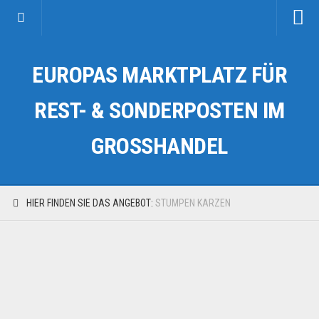
Startseite
EUROPAS MARKTPLATZ FÜR
Kategorien
Auto & Motorrad
REST- & SONDERPOSTEN IM
Drogerie & Tierbedarf
GROSSHANDEL
Fahrzeuge & Transport
Fashion & Mode
Garten & Werkzeug
HIER FINDEN SIE DAS ANGEBOT:
STUMPEN KARZEN
Geschäft, Büro & Schreibwaren
Geschenkartikel
Haushaltswaren
Handy und Smartphone
Kosmetik & Pflege