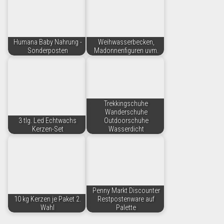
Humana Baby Nahrung -
Weihwasserbecken,
Sonderposten
Madonnenfiguren uvm.
Trekkingschuhe
Wanderschuhe
3 tlg. Led Echtwachs
Outdoorschuhe
Kerzen-Set
Wasserdicht
Penny Markt Discounter
10 kg Kerzen je Paket 2.
Restpostenware auf
Wahl
Palette