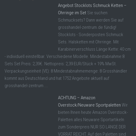
Angebot Stocklots Schmuck Ketten –
Ohrringe im Set
Sie suchen
Schmucksets? Dann werden Sie auf
grosshandel-zentrum.de fündig!
Stocklots - Sonderposten Schmuck
Sets. Halsketten mit Ohrringe. Mit
Karabinerverschluss Länge Kette: 40 cm
- individuell einstellbar. Verschiedene Modelle. Mindestabnahme:8
Sets Set Preis: 2,39€. Nettopreis: 2,39 EUR/Stück + 19% MwSt.
Verpackungseinheit (VE): 8 Mindestabnahmemenge: 8 Grosshändler
kommt aus Deutschland und hat 1752 Angebote aktuell auf
grosshandel-zentrum ...
ACHTUNG – Amazon
Overstock/Neuware Sportpaletten
Wir
bieten Ihnen heute Amazon Overstock-
Paletten alles Neuware Sportartikeln
zum Sonderpreis NUR SO LANGE DER
VORRAT REICHT. Auf den Paletten sind