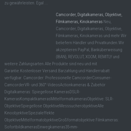
zu gewährleisten. Egal ...
Camcorder, Digitalkameras, Objektive,
Filmkameras, Kinokameras
Neu,
Camcorder, Digitalkameras, Objektive,
Filmkameras, Kinokameras und mehr Wir
beliefern Händler und Privatkunden.Wir
akzeptieren PayPal, Banküberweisung
(IBAN), REVOLUT, XOOM, REMITLY und
weitere Zahlungsarten.Alle Produkte sind neu und mit
Garantie.Kostenloser Versand.Barzahlung und Händlerrabatt
verfügbar. Camcorder: Professionelle CamcorderConsumer-
CamcorderVR- und 360°-VideosActionkameras & Zubehör
Digitalkameras: Spiegellose KamerasDSLR-
KamerasKompaktkamerasMittelformatkamerasObjektive: SLR-
ObjektiveSpiegellose ObjektiveMesssucherobjektiveAlle
KinoobjektiveSpezialeffekte
ObjektiveMittelformatobjektiveGroßformatobjektive Filmkameras:
SofortbildkamerasEinwegkameras35-mm-