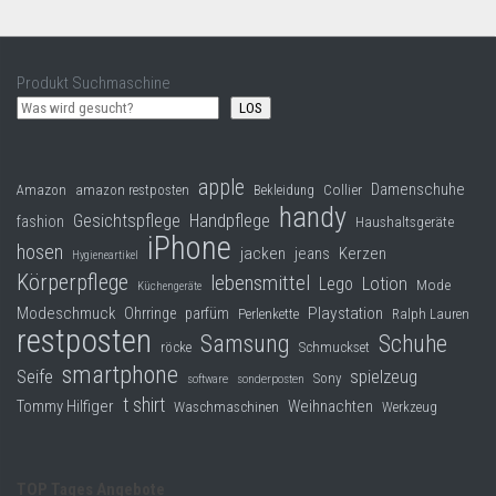
Produkt Suchmaschine
LOS
apple
Damenschuhe
Collier
Amazon
amazon restposten
Bekleidung
handy
Gesichtspflege
Handpflege
fashion
Haushaltsgeräte
iPhone
hosen
jacken
jeans
Kerzen
Hygieneartikel
Körperpflege
lebensmittel
Lego
Lotion
Mode
Küchengeräte
Modeschmuck
Playstation
Ohrringe
parfüm
Perlenkette
Ralph Lauren
restposten
Samsung
Schuhe
röcke
Schmuckset
smartphone
Seife
spielzeug
Sony
software
sonderposten
t shirt
Tommy Hilfiger
Weihnachten
Waschmaschinen
Werkzeug
TOP Tages Angebote