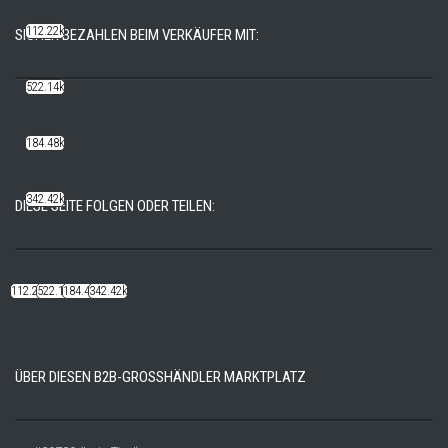
112.22k
SICHER BEZAHLEN BEIM VERKÄUFER MIT:
522.14k
184.48k
342.42k
DIESE SEITE FOLGEN ODER TEILEN:
112.22k
522.14k
184.48k
342.42k
ÜBER DIESEN B2B-GROSSHÄNDLER MARKTPLATZ