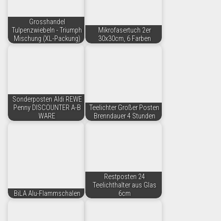
Grosshandel
Tulpenzwiebeln - Triumph
Mikrofasertuch 2er
Mischung (XL-Packung)
30x30cm, 6 Farben
Sonderposten Aldi REWE
Penny DISCOUNTER A-B
Teelichter Großer Posten
WARE
Brenndauer 4 Stunden
Restposten 24
Teelichthalter aus Glas
BiLA Alu-Flammschalen
6cm