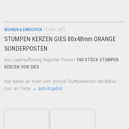
Dropshipping-Produkte
B2B Produkte
Grosshandel
WOHNEN & EINRICHTEN
12 NOV., 2021
Amazon
STUMPEN KERZEN GIES 80x48mm ORANGE
Aldi
SONDERPOSTEN
Lidl
Aus Lagerauflösung folgender Posten:
100 STÜCK STUMPEN
Kostenlos verkaufen
KERZEN VON GIES
Anmelden
Hier bieten wir Ihnen sehr schöne Stumpenkerzen der Marke
Kostenlos Registrieren
Gies an. Farbe
→ zum Angebot
Newsletter