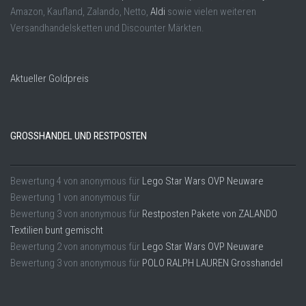
Amazon, Kaufland, Zalando, Netto,
Aldi
sowie vielen weiteren
Versandhandelsketten und Discounter Märkten.
Aktueller Goldpreis
GROSSHANDEL UND RESTPOSTEN
Bewertung
4
von
anonymous
für
Lego Star Wars OVP Neuware
Bewertung
1
von
anonymous
für
Bewertung
3
von
anonymous
für
Restposten Pakete von ZALANDO
Textilien bunt gemischt
Bewertung
2
von
anonymous
für
Lego Star Wars OVP Neuware
Bewertung
3
von
anonymous
für
POLO RALPH LAUREN Grosshandel