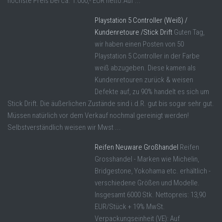
höchste Preis bei ca. 1.000,- EUR netto.Auf ...
Playstation 5 Controller (Weiß) /
Kundenretoure /Stick Drift
Guten Tag,
wir haben einen Posten von 50
Playstation 5 Controller in der Farbe
weiß abzugeben. Diese kamen als
Kundenretouren zurück & weisen
Defekte auf, zu 90% handelt es sich um
Stick Drift. Die äußerlichen Zustände sind i.d.R. gut bis sogar sehr gut.
Müssen natürlich vor dem Verkauf nochmal gereinigt werden!
Selbstverständlich weisen wir Mwst ...
Reifen Neuware Großhandel
Reifen
Grosshandel - Marken wie Michelin,
Bridgestone, Yokohama etc. erhältlich -
verschiedene Größen und Modelle.
Insgesamt 6000 Stk. Nettopreis: 13,90
EUR/Stück + 19% MwSt.
Verpackungseinheit (VE): Auf