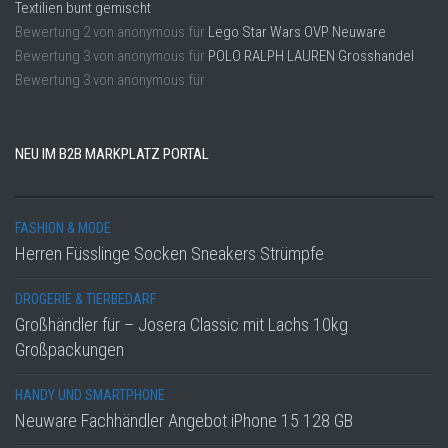
Textilien bunt gemischt
Bewertung
2
von
anonymous
für
Lego Star Wars OVP Neuware
Bewertung
3
von
anonymous
für
POLO RALPH LAUREN Grosshandel
Bewertung
3
von
anonymous
für
NEU IM B2B MARKPLATZ PORTAL
FASHION & MODE
Herren Füsslinge Socken Sneakers Strümpfe
DROGERIE & TIERBEDARF
Großhändler für – Josera Classic mit Lachs 10kg
Großpackungen
HANDY UND SMARTPHONE
Neuware Fachhändler Angebot iPhone 15 128 GB