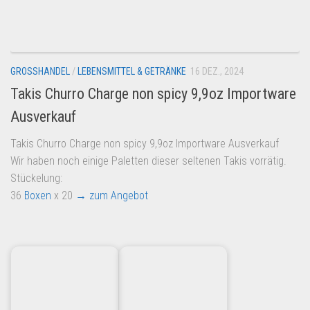
Dropshipping-Produkte
B2B Produkte
Grosshandel
GROSSHANDEL
/
LEBENSMITTEL & GETRÄNKE
16 DEZ., 2024
Amazon
Takis Churro Charge non spicy 9,9oz Importware
Aldi
Ausverkauf
Lidl
Takis Churro Charge non spicy 9,9oz Importware Ausverkauf
Kostenlos verkaufen
Wir haben noch einige Paletten dieser seltenen Takis vorrätig.
Anmelden
Stückelung:
36
Boxen
x 20
→ zum Angebot
Kostenlos Registrieren
Newsletter