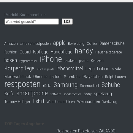
Produkt Suchmaschine
LOS
apple
Damenschuhe
Collier
Amazon
amazon restposten
Bekleidung
handy
Gesichtspflege
Handpflege
fashion
Haushaltsgeräte
iPhone
hosen
jacken
jeans
Kerzen
Hygieneartikel
Körperpflege
lebensmittel
Lego
Lotion
Mode
Küchengeräte
Modeschmuck
Playstation
Ohrringe
parfüm
Perlenkette
Ralph Lauren
restposten
Samsung
Schuhe
röcke
Schmuckset
smartphone
Seife
spielzeug
Sony
software
sonderposten
t shirt
Tommy Hilfiger
Weihnachten
Waschmaschinen
Werkzeug
TOP Tages Angebote
Restposten Pakete von ZALANDO