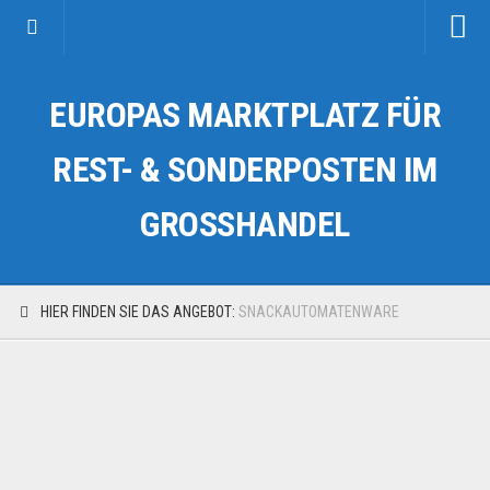
Startseite
EUROPAS MARKTPLATZ FÜR
Kategorien
Auto & Motorrad
REST- & SONDERPOSTEN IM
Drogerie & Tierbedarf
GROSSHANDEL
Fahrzeuge & Transport
Fashion & Mode
Garten & Werkzeug
HIER FINDEN SIE DAS ANGEBOT:
SNACKAUTOMATENWARE
Geschäft, Büro & Schreibwaren
Geschenkartikel
Haushaltswaren
Handy und Smartphone
Kosmetik & Pflege