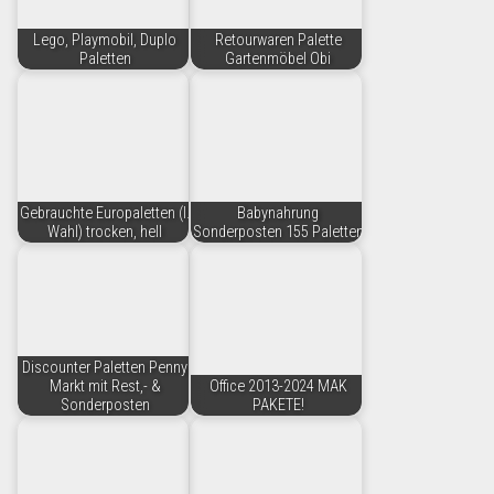
Lego, Playmobil, Duplo
Retourwaren Palette
Paletten
Gartenmöbel Obi
Gebrauchte Europaletten (I.
Babynahrung
Wahl) trocken, hell
Sonderposten 155 Paletten
Discounter Paletten Penny
Markt mit Rest,- &
Office 2013-2024 MAK
Sonderposten
PAKETE!