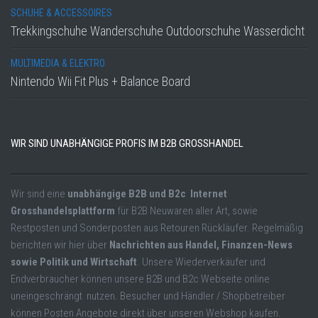
SCHUHE & ACCESSOIRES
Trekkingschuhe Wanderschuhe Outdoorschuhe Wasserdicht
MULTIMEDIA & ELEKTRO
Nintendo Wii Fit Plus + Balance Board
WIR SIND UNABHÄNGIGE PROFIS IM B2B GROSSHANDEL
Wir sind eine
unabhängige B2B und B2c Internet
Grosshandelsplattform
für B2B Neuwaren aller Art, sowie
Restposten und Sonderposten aus Retouren Rückläufer. Regelmäßig
berichten wir hier über
Nachrichten aus Handel, Finanzen-News
sowie Politik und Wirtschaft
. Unsere Wiederverkäufer und
Endverbraucher können unsere B2B und B2c Webseite online
uneingeschrängt nutzen. Besucher und Händler / Shopbetreiber
können Posten Angebote direkt über unseren Webshop kaufen.