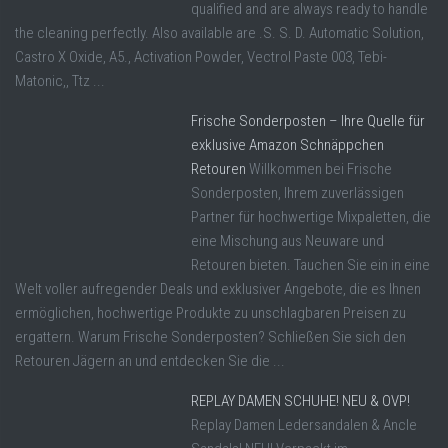
qualified and are always ready to handle
the cleaning perfectly. Also available are .S. S. D. Automatic Solution,
Castro X Oxide, A5., Activation Powder, Vectrol Paste 003, Tebi-
Matonic,, Ttz ...
Frische Sonderposten – Ihre Quelle für
exklusive Amazon Schnäppchen
Retouren
Willkommen bei Frische
Sonderposten, Ihrem zuverlässigen
Partner für hochwertige Mixpaletten, die
eine Mischung aus Neuware und
Retouren bieten. Tauchen Sie ein in eine
Welt voller aufregender Deals und exklusiver Angebote, die es Ihnen
ermöglichen, hochwertige Produkte zu unschlagbaren Preisen zu
ergattern. Warum Frische Sonderposten? Schließen Sie sich den
Retouren Jägern an und entdecken Sie die ...
REPLAY DAMEN SCHUHE! NEU & OVP!
Replay Damen Ledersandalen & Ancle