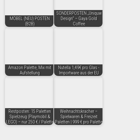
SONDERPOSTEN „Uniquw
MÖBEL (NEU) POSTEN
Design“ – Gaya Gold
(B2B)
Coffee
Amazon Palette, Mix mit
Nutella 1,49€ pro Glas -
Aufstellung
Importware aus der EU
Restposten: 15 Paletten
Weihnachtskracher –
Spielzeug (Playmobil &
Spielwaren & Freizeit
LEGO) – nur 250 € / Palette
Paletten | 999 € pro Palette