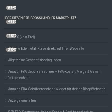
112.22k
ÜBER DIESEN B2B-GROSSHÄNDLER MARKTPLATZ
522.14k
184.48k
#20780 (kein Titel)
Aktuelle Edelmetall-Kurse direkt auf Ihrer Webseite
342.42k
Allgemeine Geschäftsbedingungen
Amazon FBA Gebührenrechner – FBA-Kosten, Marge & Gewinn
sofort berechnen
Amazon-FBA-Gebührenrechner Widget für deinen Blog/Webseite
Anzeige einstellen