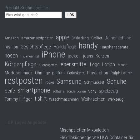
Produkt Suchmaschine
LOS
apple
Damenschuhe
Collier
Amazon
amazon restposten
Bekleidung
handy
Gesichtspflege
Handpflege
fashion
Haushaltsgeräte
iPhone
hosen
jacken
jeans
Kerzen
Hygieneartikel
Körperpflege
lebensmittel
Lego
Lotion
Mode
Küchengeräte
Modeschmuck
Playstation
Ohrringe
parfüm
Perlenkette
Ralph Lauren
restposten
Samsung
Schuhe
röcke
Schmuckset
smartphone
Seife
spielzeug
Sony
software
sonderposten
t shirt
Tommy Hilfiger
Weihnachten
Waschmaschinen
Werkzeug
TOP Tages Angebote
Mischpaletten Mixpaletten
Elektroküchengeräte LKW Container für