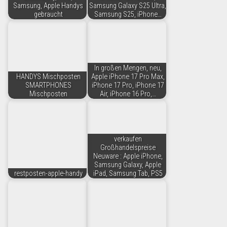
Samsung, Apple Handys
Samsung Galaxy S25 Ultra,
gebraucht
Samsung S25, iPhone…
In großen Mengen, neu,
HANDYS Mischposten
Apple iPhone 17 Pro Max,
SMARTPHONES
iPhone 17 Pro, iPhone 17
Mischposten
Air, iPhone 16 Pro,…
verkaufen
Großhandelspreise
Neuware : Apple iPhone,
Samsung Galaxy, Apple
restposten-apple-handy
iPad, Samsung Tab, PS5