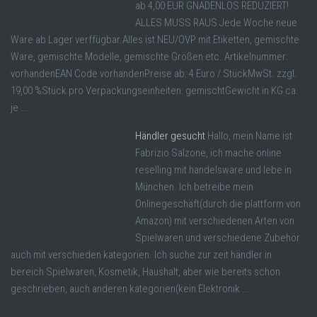
ab 4,00 EUR GNADENLOS REDUZIERT!
ALLES MUSS RAUS Jede Woche neue
Ware ab Lager verffügbar.Alles ist NEU/OVP mit Etiketten, gemischte
Ware, gemischte Modelle, gemischte Größen etc. Artikelnummer:
vorhandenEAN Code vorhandenPreise ab: 4 Euro / StückMwSt. zzgl.
19,00 %Stück pro Verpackungseinheiten: gemischtGewicht in KG ca.
je ...
Händler gesucht
Hallo, mein Name ist
Fabrizio Salzone, ich mache online
reselling mit handelsware und lebe in
München. Ich betreibe mein
Onlinegeschäft(durch die plattform von
Amazon) mit verschiedenen Arten von
Spielwaren und verschiedene Zubehör
auch mit verschieden kategorien. Ich suche zur zeit händler in
bereich Spielwaren, Kosmetik, Haushalt, aber wie bereits schon
geschrieben, auch anderen kategorien(kein Elektronik ...