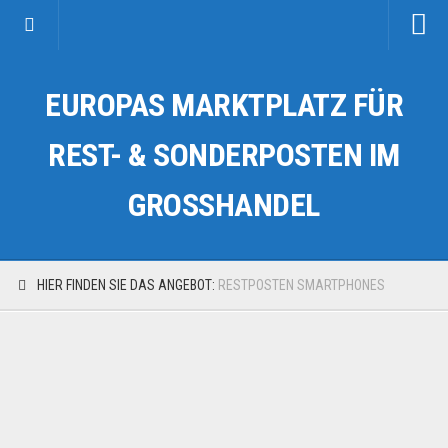
Startseite
EUROPAS MARKTPLATZ FÜR
Kategorien
Auto & Motorrad
REST- & SONDERPOSTEN IM
Drogerie & Tierbedarf
GROSSHANDEL
Fahrzeuge & Transport
Fashion & Mode
Garten & Werkzeug
HIER FINDEN SIE DAS ANGEBOT:
RESTPOSTEN SMARTPHONES
Geschäft, Büro & Schreibwaren
Geschenkartikel
Haushaltswaren
Handy und Smartphone
Kosmetik & Pflege