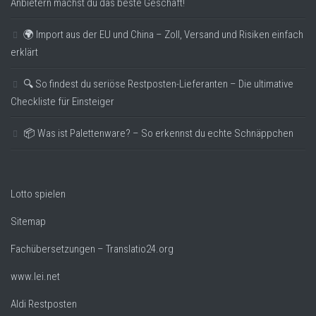
Anbietern machst du das beste Geschäft!
🌍 Import aus der EU und China – Zoll, Versand und Risiken einfach
erklärt
🔍 So findest du seriöse Restposten-Lieferanten – Die ultimative
Checkliste für Einsteiger
📦 Was ist Palettenware? – So erkennst du echte Schnäppchen
Lotto spielen
Sitemap
Fachübersetzungen – Translatio24.org
www.lei.net
Aldi Restposten