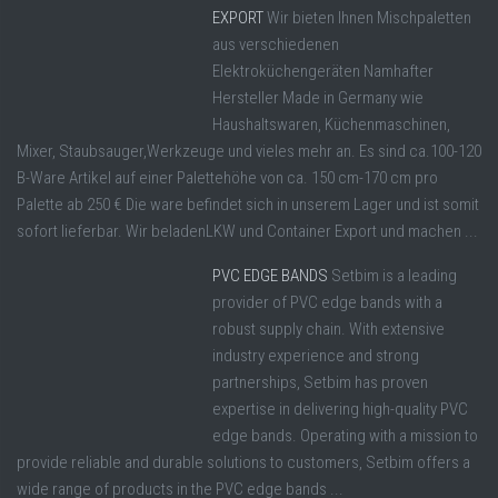
EXPORT
Wir bieten Ihnen Mischpaletten
aus verschiedenen
Elektroküchengeräten Namhafter
Hersteller Made in Germany wie
Haushaltswaren, Küchenmaschinen,
Mixer, Staubsauger,Werkzeuge und vieles mehr an. Es sind ca.100-120
B-Ware Artikel auf einer Palettehöhe von ca. 150 cm-170 cm pro
Palette ab 250 € Die ware befindet sich in unserem Lager und ist somit
sofort lieferbar. Wir beladenLKW und Container Export und machen ...
PVC EDGE BANDS
Setbim is a leading
provider of PVC edge bands with a
robust supply chain. With extensive
industry experience and strong
partnerships, Setbim has proven
expertise in delivering high-quality PVC
edge bands. Operating with a mission to
provide reliable and durable solutions to customers, Setbim offers a
wide range of products in the PVC edge bands ...