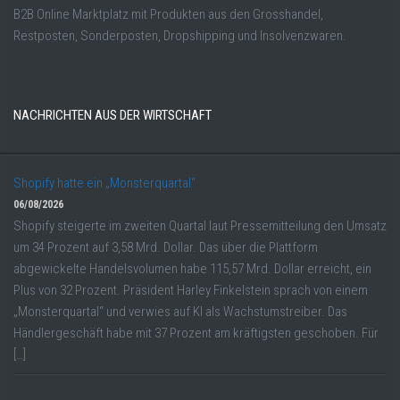
B2B Online Marktplatz mit Produkten aus den Grosshandel,
Restposten, Sonderposten, Dropshipping und Insolvenzwaren.
NACHRICHTEN AUS DER WIRTSCHAFT
Shopify hatte ein „Monsterquartal“
06/08/2026
Shopify steigerte im zweiten Quartal laut Pressemitteilung den Umsatz
um 34 Prozent auf 3,58 Mrd. Dollar. Das über die Plattform
abgewickelte Handelsvolumen habe 115,57 Mrd. Dollar erreicht, ein
Plus von 32 Prozent. Präsident Harley Finkelstein sprach von einem
„Monsterquartal“ und verwies auf KI als Wachstumstreiber. Das
Händlergeschäft habe mit 37 Prozent am kräftigsten geschoben. Für
[…]