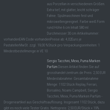
aus Porzellan in verschiedenen Größen.
Extra tief, mit glatter, leicht schräger
Fahne. Spülmaschinen fest und
mikrowellengeeignet. Farbe weiß Form
rund Höhe 6 cm Inhalt 580 ml
Durchmesser 30 cm Artikelnummer:
vorhandenEAN Code vorhandenPreise ab: 4,02Euro je
PastatellerMwSt. zzgl. 19,00 %Stück pro Verpackungseinheiten: 1
Mindestbestellmenge in VE 10
Sergio Tacchini, Mexx, Puma Marken
Parfüm
Diesen Artikel finden Sie auf
grosshandel-zentrum.de Preis: 2,50 EUR
Mindestabnahme: Gesamtabnahme
Menge: 1102 Stück Replay, Ferrari,
Borsalino, Noami Campbell, Sergio
Tacchini, Mexx, Puma Marken Parfüm -
Drogerieartikel aus Geschäftsauflösung. Insgesamt 1102 Stück, dazu
gibt es noch viele Tester Gratis. Nettopreis: 2,50 EUR/Stück + 19%