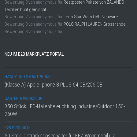
Bewertung
3
von
anonymous
für
Restposten Pakete von ZALANDO
Textilien bunt gemischt
Bewertung
2
von
anonymous
für
Lego Star Wars OVP Neuware
Bewertung
3
von
anonymous
für
POLO RALPH LAUREN Grosshandel
Bewertung
3
von
anonymous
für
NEU IM B2B MARKPLATZ PORTAL
HANDY UND SMARTPHONE
(Klasse A) Apple Iphone 8 PLUS 64 GB/256 GB
GARTEN & WERKZEUG
350 Stück LED-Hallenbeleuchtung Industrie/Outdoor 150-
260W
B2B PRODUKTE
50 Stck. Getränkedosenhalter für KFZ Wohnmobil u.a