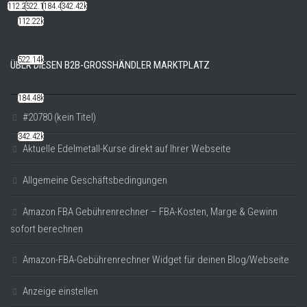
112.22k
522.14k
184.48k
342.42k
112.22k
522.14k
ÜBER DIESEN B2B-GROSSHÄNDLER MARKTPLATZ
184.48k
#20780 (kein Titel)
342.42k
Aktuelle Edelmetall-Kurse direkt auf Ihrer Webseite
Allgemeine Geschäftsbedingungen
Amazon FBA Gebührenrechner – FBA-Kosten, Marge & Gewinn
sofort berechnen
Amazon-FBA-Gebührenrechner Widget für deinen Blog/Webseite
Anzeige einstellen