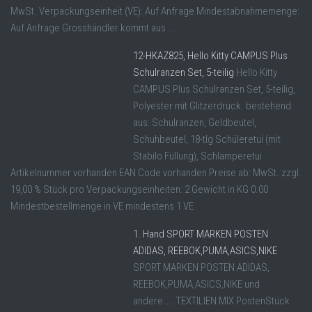
MwSt. Verpackungseinheit (VE): Auf Anfrage Mindestabnahmemenge:
Auf Anfrage Grosshändler kommt aus ...
12-HKAZ825, Hello Kitty CAMPUS Plus
Schulranzen Set, 5-teilig
Hello Kitty
CAMPUS Plus Schulranzen Set, 5-teilig,
Polyester mit Glitzerdruck. bestehend
aus: Schulranzen, Geldbeutel,
Schuhbeutel, 18-tlg Schüleretui (mit
Stabilo Füllung), Schlamperetui
Artikelnummer vorhanden EAN Code vorhanden Preise ab: MwSt. zzgl.
19,00 % Stück pro Verpackungseinheiten: 2 Gewicht in KG 0.00
Mindestbestellmenge in VE mindestens 1 VE
1. Hand SPORT MARKEN POSTEN
ADIDAS, REEBOK,PUMA,ASICS,NIKE
SPORT MARKEN POSTEN ADIDAS,
REEBOK,PUMA,ASICS,NIKE und
andere….. TEXTILIEN MIX PostenStück