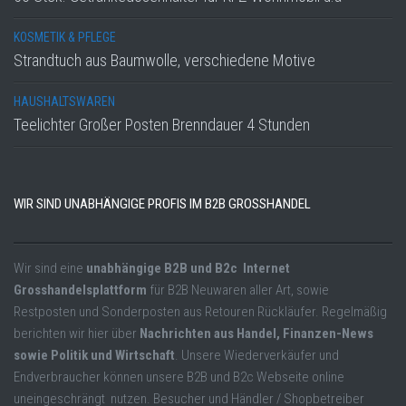
KOSMETIK & PFLEGE
Strandtuch aus Baumwolle, verschiedene Motive
HAUSHALTSWAREN
Teelichter Großer Posten Brenndauer 4 Stunden
WIR SIND UNABHÄNGIGE PROFIS IM B2B GROSSHANDEL
Wir sind eine
unabhängige B2B und B2c Internet
Grosshandelsplattform
für B2B Neuwaren aller Art, sowie
Restposten und Sonderposten aus Retouren Rückläufer. Regelmäßig
berichten wir hier über
Nachrichten aus Handel, Finanzen-News
sowie Politik und Wirtschaft
. Unsere Wiederverkäufer und
Endverbraucher können unsere B2B und B2c Webseite online
uneingeschrängt nutzen. Besucher und Händler / Shopbetreiber