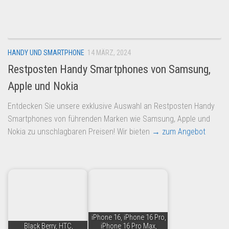
Dropshipping-Produkte
B2B Produkte
Grosshandel
HANDY UND SMARTPHONE
14 MÄRZ, 2024
Amazon
Restposten Handy Smartphones von Samsung,
Aldi
Apple und Nokia
Lidl
Entdecken Sie unsere exklusive Auswahl an Restposten Handy
Kostenlos verkaufen
Smartphones von führenden Marken wie Samsung, Apple und
Anmelden
Nokia zu unschlagbaren Preisen! Wir bieten
→ zum Angebot
Kostenlos Registrieren
Newsletter
iPhone 16, iPhone 16 Pro,
Black Berry, HTC,
iPhone 16 Pro Max,