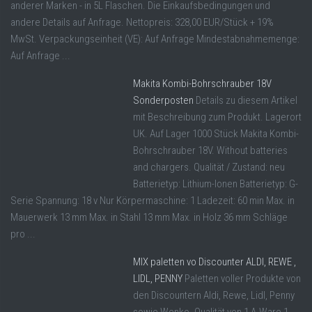
anderer Marken - in 5L Flaschen. Die Einkaufsbedingungen und
andere Details auf Anfrage. Nettopreis: 328,00 EUR/Stück + 19%
MwSt. Verpackungseinheit (VE): Auf Anfrage Mindestabnahmemenge:
Auf Anfrage ...
Makita Kombi-Bohrschrauber 18V
Sonderposten
Details zu diesem Artikel
mit Beschreibung zum Produkt. Lagerort
UK. Auf Lager 1000 Stück Makita Kombi-
Bohrschrauber 18V. Without batteries
and chargers. Qualität / Zustand: neu
Batterietyp: Lithium-Ionen Batterietyp: G-
Serie Spannung: 18 v Nur Körpermaschine: 1 Ladezeit: 60 min Max. in
Mauerwerk 13 mm Max. in Stahl 13 mm Max. in Holz 36 mm Schläge
pro ...
MIX paletten vo Discounter ALDI, REWE ,
LIDL, PENNY
Paletten voller Produkte von
den Discountern Aldi, Rewe, Lidl, Penny