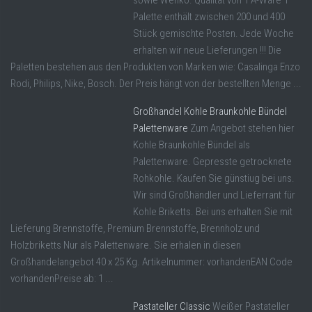
sowie Wenko. Qualität von 1 A-Ware 1
Palette enthält zwischen 200 und 400
Stück gemischte Posten. Jede Woche
erhalten wir neue Lieferungen !!! Die
Paletten bestehen aus den Produkten von Marken wie: Casalinga Enzo
Rodi, Philips, Nike, Bosch. Der Preis hängt von der bestellten Menge ...
Großhandel Kohle Braunkohle Bündel
Palettenware
Zum Angebot stehen hier
Kohle Braunkohle Bündel als
Palettenware. Gepresste getrocknete
Rohkohle. Kaufen Sie günstiug bei uns.
Wir sind Großhändler und Lieferrant für
Kohle Briketts. Bei uns erhalten Sie mit
Lieferung Brennstoffe, Premium Brennstoffe, Brennholz und
Holzbriketts Nur als Palettenware. Sie erhalen in diesen
Großhandelangebot 40 x 25 Kg. Artikelnummer: vorhandenEAN Code
vorhandenPreise ab: 1 ...
Pastateller Classic
Weißer Pastateller