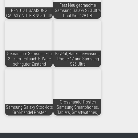
Fast Neu gebrauchte
BENUTZT SAMSUNG
Samsung Galaxy S20 Ultra
GALAXY NOTE 8 N950 - UK
Dual Sim 128 GB
Gebrauchte Samsung Flip
PayPal, Banküberweisung,
3 - zum Teil auch B-Ware
iPhone 17 und Samsung
sehr guter Zustand
S25 Ultra
Grosshandel Posten
Samsung Galaxy Stocklots
Samsung Smartphones,
Großhandel Posten
Tablets, Smartwatches,