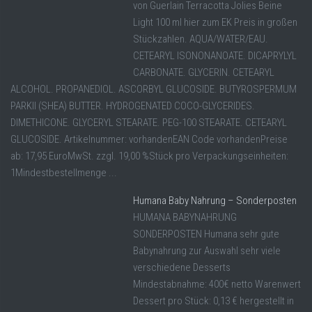
von Guerlain Terracotta Jolies Beine
Light 100 ml hier zum EK Preis in großen
Stückzahlen. AQUA/WATER/EAU.
CETEARYL ISONONANOATE. DICAPRYLYL
CARBONATE. GLYCERIN. CETEARYL
ALCOHOL. PROPANEDIOL. ASCORBYL GLUCOSIDE. BUTYROSPERMUM
PARKII (SHEA) BUTTER. HYDROGENATED COCO-GLYCERIDES.
DIMETHICONE. GLYCERYL STEARATE. PEG-100 STEARATE. CETEARYL
GLUCOSIDE. Artikelnummer: vorhandenEAN Code vorhandenPreise
ab: 17,95 EuroMwSt. zzgl. 19,00 %Stück pro Verpackungseinheiten:
1Mindestbestellmenge ...
Humana Baby Nahrung – Sonderposten
HUMANA BABYNAHRUNG
SONDERPOSTEN Humana sehr gute
Babynahrung zur Auswahl sehr viele
verschiedene Desserts
Mindestabnahme: 400€ netto Warenwert
Dessert pro Stück: 0,13 € hergestellt in