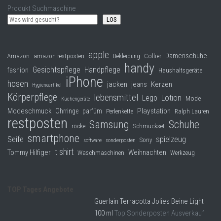
Produkt Suchmaschine
LOS
apple
Damenschuhe
Collier
Amazon
amazon restposten
Bekleidung
handy
Gesichtspflege
Handpflege
fashion
Haushaltsgeräte
iPhone
hosen
jacken
jeans
Kerzen
Hygieneartikel
Körperpflege
lebensmittel
Lego
Lotion
Mode
Küchengeräte
Modeschmuck
Playstation
Ohrringe
parfüm
Perlenkette
Ralph Lauren
restposten
Samsung
Schuhe
röcke
Schmuckset
smartphone
Seife
spielzeug
Sony
software
sonderposten
t shirt
Tommy Hilfiger
Weihnachten
Waschmaschinen
Werkzeug
TOP Tages Angebote
Guerlain Terracotta Jolies Beine Light
100 ml
Top Sonderposten Ausverkauf