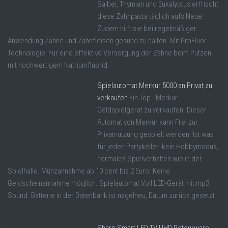
Salbei, Thymian und Eukalyptus erfrischt
diese Zahnpasta täglich aufs Neue.
Zudem hilft sie bei regelmäßiger
Anwendung Zähne und Zahnfleisch gesund zu halten. Mit ProFluor-
Technologie: Für eine effektive Versorgung der Zähne beim Putzen
mit hochwertigem Natriumfluorid.
Spielautomat Merkur 5000 an Privat zu
verkaufen
Ein Top - Merkur
Geldspielgerät zu verkaufen. Dieser
Automat von Merkur kann Frei zur
Privatnutzung gespielt werden. Ist was
für jeden Partykeller. kein Hobbymodus,
normales Spielverhalten wie in der
Spielhalle. Münzannahme ab 10 cent bis 2 Euro. Keine
Geldscheinannahme möglich. Spielautomat Voll LED-Gerät mit mp3
Sound. Batterie in der Datenbank ist nagelneu, Datum zurück gesetzt
...