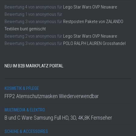
Bewertung
4
von
anonymous
für
Lego Star Wars OVP Neuware
Bewertung
1
von
anonymous
für
Bewertung
3
von
anonymous
für
Restposten Pakete von ZALANDO
Textilien bunt gemischt
Bewertung
2
von
anonymous
für
Lego Star Wars OVP Neuware
Bewertung
3
von
anonymous
für
POLO RALPH LAUREN Grosshandel
NEU IM B2B MARKPLATZ PORTAL
KOSMETIK & PFLEGE
FFP2 Atemschutzmasken Wiederverwendbar
MULTIMEDIA & ELEKTRO
B und C Ware Samsung Full HD, 3D, 4K,8K Fernseher
SCHUHE & ACCESSOIRES