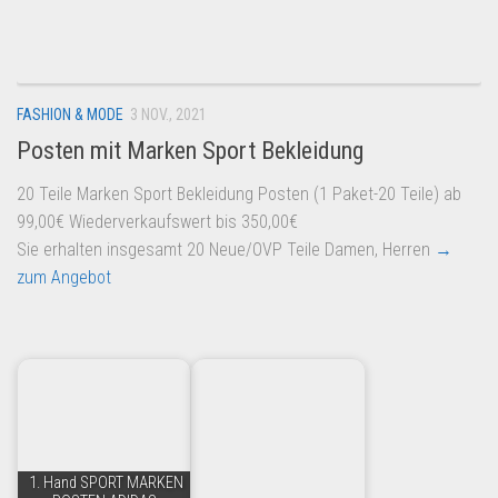
Dropshipping-Produkte
B2B Produkte
Grosshandel
FASHION & MODE
3 NOV., 2021
Amazon
Posten mit Marken Sport Bekleidung
Aldi
20 Teile Marken Sport Bekleidung Posten (1 Paket-20 Teile) ab
Lidl
99,00€ Wiederverkaufswert bis 350,00€
Kostenlos verkaufen
Sie erhalten insgesamt 20 Neue/OVP Teile Damen, Herren
→
zum Angebot
Anmelden
Kostenlos Registrieren
Newsletter
1. Hand SPORT MARKEN