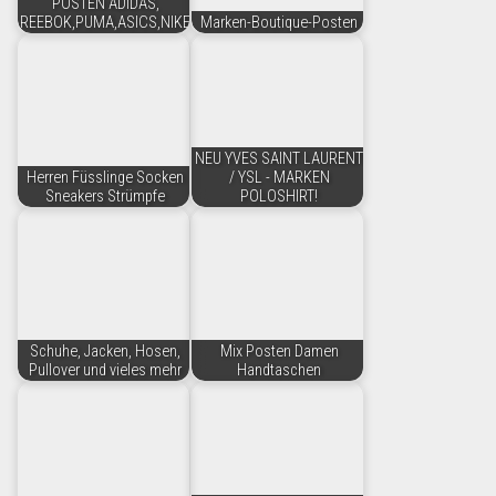
POSTEN ADIDAS,
REEBOK,PUMA,ASICS,NIKE
Marken-Boutique-Posten
NEU YVES SAINT LAURENT
Herren Füsslinge Socken
/ YSL - MARKEN
Sneakers Strümpfe
POLOSHIRT!
Schuhe, Jacken, Hosen,
Mix Posten Damen
Pullover und vieles mehr
Handtaschen