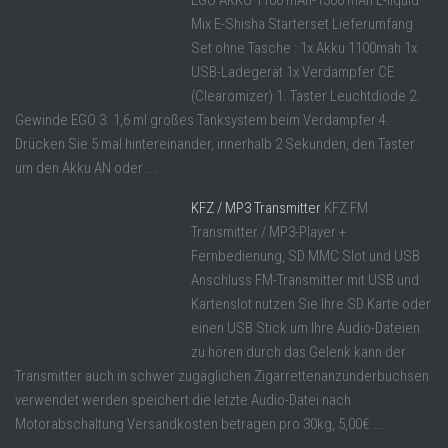
EGO AKKU 1100 mAh-1300 mAh E-liquid
Mix E-Shisha Starterset Lieferumfang
Set ohne Tasche : 1x Akku 1100mah 1x
USB-Ladegerät 1x Verdampfer CE
(Clearomizer) 1. Taster Leuchtdiode 2.
Gewinde EGO 3. 1,6 ml großes Tanksystem beim Verdampfer 4.
Drücken Sie 5 mal hintereinander, innerhalb 2 Sekunden, den Taster
um den Akku AN oder ...
KFZ / MP3 Transmitter
KFZ FM
Transmitter / MP3-Player +
Fernbedienung, SD MMC Slot und USB
Anschluss FM-Transmitter mit USB und
Kartenslot nutzen Sie Ihre SD Karte oder
einen USB Stick um Ihre Audio-Dateien
zu hören durch das Gelenk kann der
Transmitter auch in schwer zugäglichen Zigarrettenanzünderbuchsen
verwendet werden speichert die letzte Audio-Datei nach
Motorabschaltung Versandkosten betragen pro 30kg, 5,00€ ...