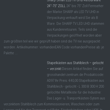
Sharp Smart LED TV UHD Retourware
24“-75“ ZOLL
24" bis 75" Zoll Fernseher
der Marke SHARP als LED TV UHD in
Verpackung verkauft wird Sie als B
Ware. Die SHARP TV LED UHD stammen
aus Kundenretouren. Teils sind die
Verpackungen geöffnet worden aber
zum größten teil wie wir geprüft haben sind die TV nie ausgepackt
worden. Artikelnummer: vorhandenEAN Code vorhandenPreise ab: je
Palette ...
Stapelkästen aus Stahlblech – gelocht
– verzinkt
Diesen Artikel finden Sie auf
grosshandel-zentrum.de Produktcode:
AD97 Ihr Preis: €40,00 Stapelkästen aus
Stahlblech - gelocht - L 300 B 300 H 200
gelochte Metallkiste für die Industrie:
Das Lager- u. Tranportkästen-Sytem aus
verzinktem Stahlblech zum Kommissionieren, Waschen oder zum