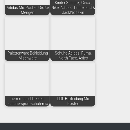
Kinder Schuhe , Geox ,
Adidas Mix Posten Große
Nike, Adidas, Timberland &
Mengen
JackWolfskin
Palettenware Bekleidung
Schuhe Adidas, Puma,
Mischware
North Face, Asics
herren-sport-freizeit-
LIDL Bekleidung Mix
schuhe-sport-schuh-mix
Posten