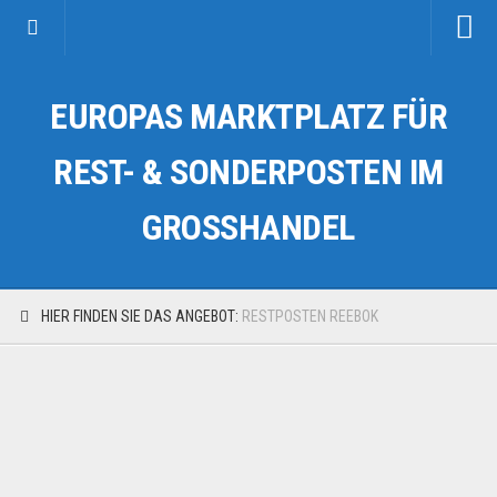
Startseite
EUROPAS MARKTPLATZ FÜR
Kategorien
Auto & Motorrad
REST- & SONDERPOSTEN IM
Drogerie & Tierbedarf
GROSSHANDEL
Fahrzeuge & Transport
Fashion & Mode
Garten & Werkzeug
HIER FINDEN SIE DAS ANGEBOT:
RESTPOSTEN REEBOK
Geschäft, Büro & Schreibwaren
Geschenkartikel
Haushaltswaren
Handy und Smartphone
Kosmetik & Pflege