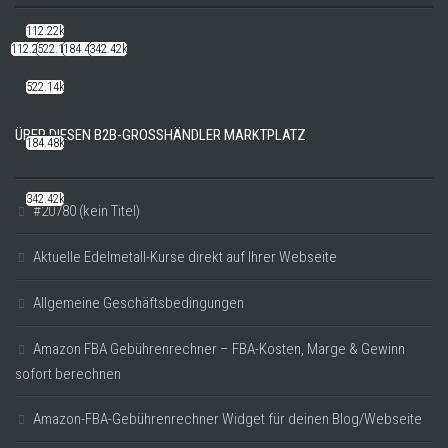
112.22k
112.22k
522.14k
184.48k
342.42k
522.14k
ÜBER DIESEN B2B-GROSSHÄNDLER MARKTPLATZ
184.48k
342.42k
#20780 (kein Titel)
Aktuelle Edelmetall-Kurse direkt auf Ihrer Webseite
Allgemeine Geschäftsbedingungen
Amazon FBA Gebührenrechner – FBA-Kosten, Marge & Gewinn
sofort berechnen
Amazon-FBA-Gebührenrechner Widget für deinen Blog/Webseite