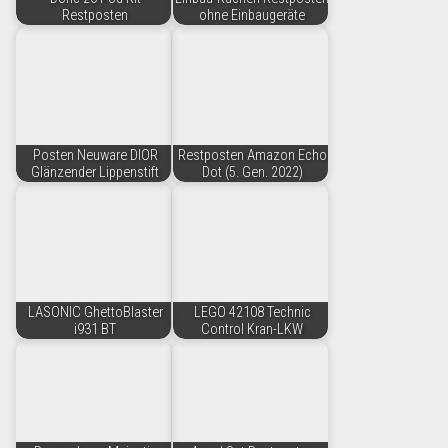
Restposten
ohne Einbaugeräte
Posten Neuware DIOR
Restposten Amazon Echo
Glänzender Lippenstift
Dot (5. Gen. 2022)
LASONIC GhettoBlaster
LEGO 42108 Technic
i931 BT
Control Kran-LKW