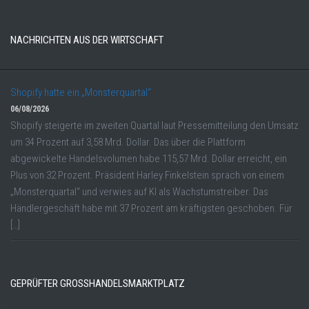
NACHRICHTEN AUS DER WIRTSCHAFT
Shopify hatte ein „Monsterquartal“
06/08/2026
Shopify steigerte im zweiten Quartal laut Pressemitteilung den Umsatz
um 34 Prozent auf 3,58 Mrd. Dollar. Das über die Plattform
abgewickelte Handelsvolumen habe 115,57 Mrd. Dollar erreicht, ein
Plus von 32 Prozent. Präsident Harley Finkelstein sprach von einem
„Monsterquartal“ und verwies auf KI als Wachstumstreiber. Das
Händlergeschäft habe mit 37 Prozent am kräftigsten geschoben. Für
[…]
GEPRÜFTER GROSSHANDELSMARKTPLATZ