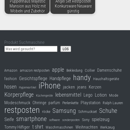
Puppenhaus Majestic
Angel Set Restposten
Mansion aus Holz mit
Konkursware Neuware
Möbeln und Zubehör
günstig
Produkt Suchmaschine
LOS
apple
Damenschuhe
Collier
Amazon
amazon restposten
Bekleidung
handy
Gesichtspflege
Handpflege
fashion
Haushaltsgeräte
iPhone
hosen
jacken
jeans
Kerzen
Hygieneartikel
Körperpflege
lebensmittel
Lego
Lotion
Mode
Küchengeräte
Modeschmuck
Playstation
Ohrringe
parfüm
Perlenkette
Ralph Lauren
restposten
Samsung
Schuhe
röcke
Schmuckset
smartphone
Seife
spielzeug
Sony
software
sonderposten
t shirt
Tommy Hilfiger
Weihnachten
Waschmaschinen
Werkzeug