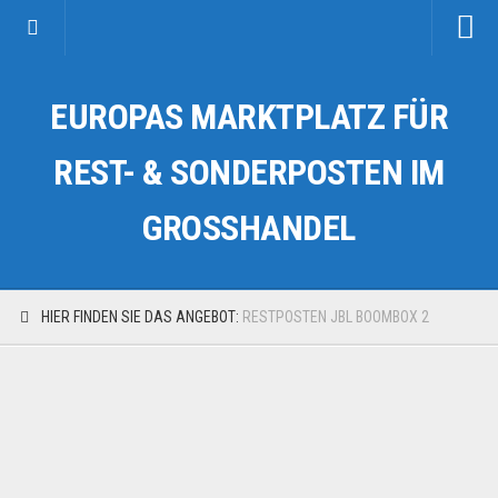
Startseite
EUROPAS MARKTPLATZ FÜR
Kategorien
Auto & Motorrad
REST- & SONDERPOSTEN IM
Drogerie & Tierbedarf
GROSSHANDEL
Fahrzeuge & Transport
Fashion & Mode
Garten & Werkzeug
HIER FINDEN SIE DAS ANGEBOT:
RESTPOSTEN JBL BOOMBOX 2
Geschäft, Büro & Schreibwaren
Geschenkartikel
Haushaltswaren
Handy und Smartphone
Kosmetik & Pflege