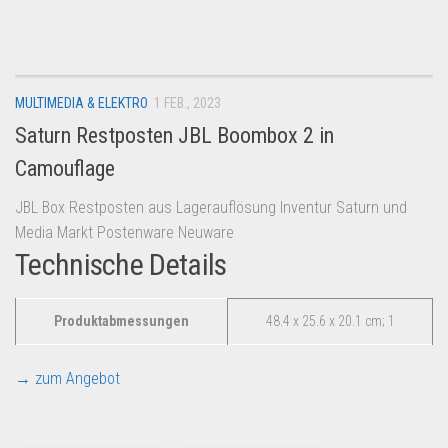
Dropshipping-Produkte
B2B Produkte
Grosshandel
MULTIMEDIA & ELEKTRO
1 FEB., 2023
Amazon
Saturn Restposten JBL Boombox 2 in
Aldi
Camouflage
Lidl
JBL Box Restposten aus Lagerauflösung Inventur Saturn und
Kostenlos verkaufen
Media Markt Postenware Neuware
Anmelden
Technische Details
Kostenlos Registrieren
Produktabmessungen
‎48.4 x 25.6 x 20.1 cm; 1
Newsletter
→ zum Angebot