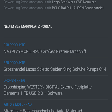
Bewertung
2
von
anonymous
für
Lego Star Wars OVP Neuware
Bewertung
3
von
anonymous
für
POLO RALPH LAUREN Grosshandel
NEU IM B2B MARKPLATZ PORTAL
B2B PRODUKTE
Neu PLAYMOBIL 4290 Großes Piraten-Tarnschiff
B2B PRODUKTE
Grosshandel Luxus Stiletto Seiden Sling Schuhe Pumps C14
DROPSHIPPING
Dropshipping WESTERN DIGITAL Externe Festplatte
Elements 1 TB USB 2.0 – Schwarz
AUTO & MOTORRAD
Mikrofaser Waschhandschuhe Auto, Motorrad