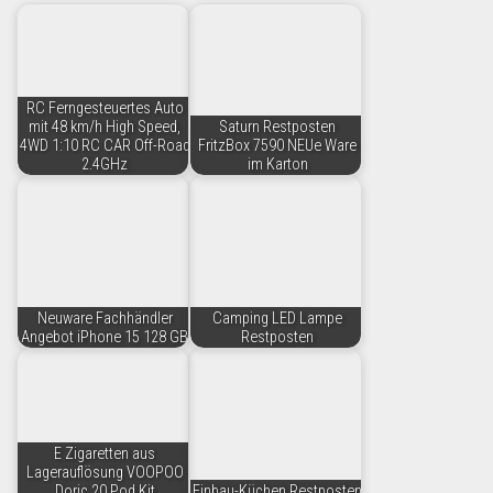
RC Ferngesteuertes Auto
mit 48 km/h High Speed,
Saturn Restposten
4WD 1:10 RC CAR Off-Road
FritzBox 7590 NEUe Ware
2.4GHz
im Karton
Neuware Fachhändler
Camping LED Lampe
Angebot iPhone 15 128 GB
Restposten
E Zigaretten aus
Lagerauflösung VOOPOO
Doric 20 Pod Kit
Einbau-Küchen Restposten