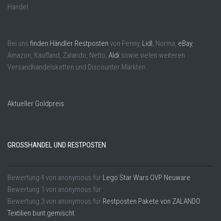
Handel.
Bei uns
finden Händler Restposten
von Penny,
Lidl
, Norma,
eBay
,
Amazon, Kaufland, Zalando, Netto,
Aldi
sowie vielen weiteren
Versandhandelsketten und Discounter Märkten.
Aktueller Goldpreis
GROSSHANDEL UND RESTPOSTEN
Bewertung
4
von
anonymous
für
Lego Star Wars OVP Neuware
Bewertung
1
von
anonymous
für
Bewertung
3
von
anonymous
für
Restposten Pakete von ZALANDO
Textilien bunt gemischt