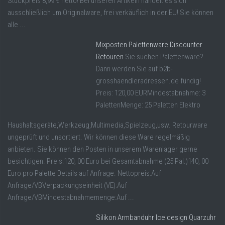
Stückpreis 8,99 € netto! Bei unseren Artikeln handelt es sich
ausschließlich um Originalware, frei verkäuflich in der EU! Sie können
alle ...
Mixposten Palettenware Discounter
Retouren
Sie suchen Palettenware?
Dann werden Sie auf b2b-
grosshaendleradressen.de fündig!
Preis: 120,00 EURMindestabnahme: 3
PalettenMenge: 25 Paletten Elektro
Haushaltsgeräte,Werkzeug,Multimedia,Spielzeug,usw. Retourware
ungeprüft und unsortiert. Wir können diese Ware regelmäßig
anbieten. Sie können den Posten in unserem Warenlager gerne
besichtigen. Preis:120, 00 Euro bei Gesamtabnahme (25 Pal.)140, 00
Euro pro Palette Details auf Anfrage. Nettopreis:Auf
Anfrage/VBVerpackungseinheit (VE):Auf
Anfrage/VBMindestabnahmemenge:Auf ...
Silikon Armbanduhr Ice design Quarzuhr