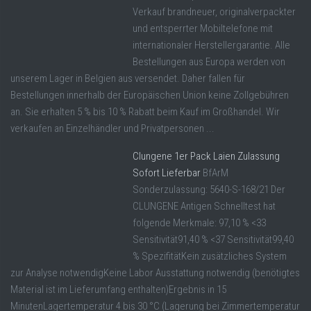
Verkauf brandneuer, originalverpackter
und entsperrter Mobiltelefone mit
internationaler Herstellergarantie. Alle
Bestellungen aus Europa werden von
unserem Lager in Belgien aus versendet. Daher fallen für
Bestellungen innerhalb der Europäischen Union keine Zollgebühren
an. Sie erhalten 5 % bis 10 % Rabatt beim Kauf im Großhandel. Wir
verkaufen an Einzelhändler und Privatpersonen ...
Clungene 1er Pack Laien Zulassung
Sofort Lieferbar
BfArM
Sonderzulassung: 5640-S-168/21 Der
CLUNGENE Antigen Schnelltest hat
folgende Merkmale: 97,10 % <33
Sensitivität91,40 % <37 Sensitivität99,40
% SpezifitätKein zusätzliches System
zur Analyse notwendigKeine Labor Ausstattung notwendig (benötigtes
Material ist im Lieferumfang enthalten)Ergebnis in 15
MinutenLagertemperatur 4 bis 30 °C (Lagerung bei Zimmertemperatur