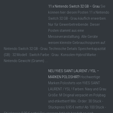
11 x Nintendo Switch 32 GB – Grau
Sie
können hier diesen Posten 11 x Nintendo
Switch 32 GB - Grau käuflich erwerben.
Nur für Gewerbetreibende. Dieser
Posten stammt aus eine
Messeveranstalltung. Alle Geräte
weisen kleinste Gebrauchsspuren auf.
Nintendo Switch 32 GB - Grau: Technische Details Speicherkapazität
(GB) : 32 Modell : Switch Farbe : Grau : Konsolen-Hybrid Marke :
Nintendo Gewicht (Gramm) ...
NEU YVES SAINT LAURENT / YSL –
MARKEN POLOSHIRT!
Hochwertige
Marken Poloshirts von YVES SAINT
LAURENT / YSL ! Farben: Navy und Grau
Größe: M Original verpackt im Polybag
und etikettiert! Min.-Order: 30 Stück -
Stückpreis 9,95 € netto! Ab 100 Stück -