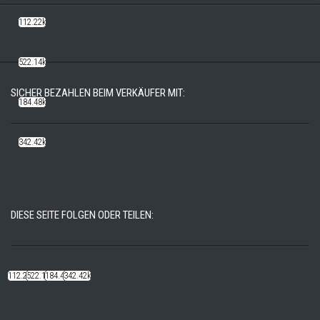
112.22k
522.14k
SICHER BEZAHLEN BEIM VERKÄUFER MIT:
184.48k
342.42k
DIESE SEITE FOLGEN ODER TEILEN:
112.22k
522.14k
184.48k
342.42k