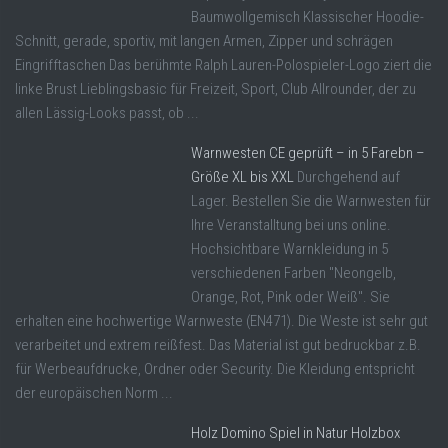
Baumwollgemisch Klassischer Hoodie-
Schnitt, gerade, sportiv, mit langen Armen, Zipper und schrägen
Eingrifftaschen Das berühmte Ralph Lauren-Polospieler-Logo ziert die
linke Brust Lieblingsbasic für Freizeit, Sport, Club Allrounder, der zu
allen Lässig-Looks passt, ob ...
Warnwesten CE geprüft – in 5 Farebn –
Größe XL bis XXL
Durchgehend auf
Lager. Bestellen Sie die Warnwesten für
Ihre Veranstalltung bei uns online.
Hochsichtbare Warnkleidung in 5
verschiedenen Farben "Neongelb,
Orange, Rot, Pink oder Weiß". Sie
erhalten eine hochwertige Warnweste (EN471). Die Weste ist sehr gut
verarbeitet und extrem reißfest. Das Material ist gut bedruckbar z.B.
für Werbeaufdrucke, Ordner oder Security. Die Kleidung entspricht
der europäischen Norm ...
Holz Domino Spiel in Natur Holzbox