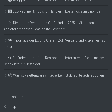
💰 10 Tipps, wie du beim Restposten-Einkauf richtig Geld sparst
🧮 B2B-Rechner & Tools für Händler – kostenlos zum Einbinden
🏷️ Die besten Restposten-Großhändler 2025 – Mit diesen
Anbietern machst du das beste Geschäft!
🌍 Import aus der EU und China – Zoll, Versand und Risiken einfach
erklärt
🔍 So findest du seriöse Restposten-Lieferanten – Die ultimative
Checkliste für Einsteiger
📦 Was ist Palettenware? – So erkennst du echte Schnäppchen
Lotto spielen
Sitemap