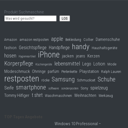
Produkt Suchmaschine
LOS
apple
Damenschuhe
Collier
Amazon
amazon restposten
Bekleidung
handy
Gesichtspflege
Handpflege
fashion
Haushaltsgeräte
iPhone
hosen
jacken
jeans
Kerzen
Hygieneartikel
Körperpflege
lebensmittel
Lego
Lotion
Mode
Küchengeräte
Modeschmuck
Playstation
Ohrringe
parfüm
Perlenkette
Ralph Lauren
restposten
Samsung
Schuhe
röcke
Schmuckset
smartphone
Seife
spielzeug
Sony
software
sonderposten
t shirt
Tommy Hilfiger
Weihnachten
Waschmaschinen
Werkzeug
TOP Tages Angebote
Windows 10 Professional –