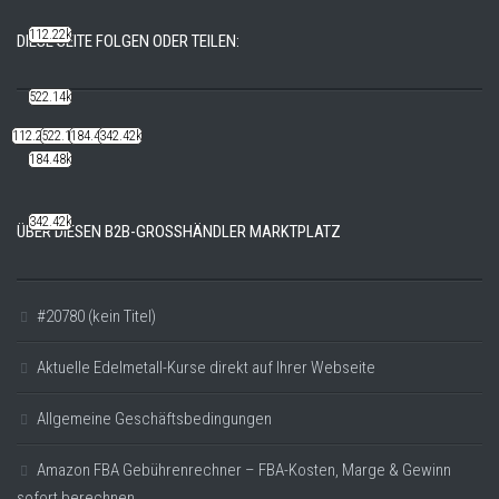
112.22k
DIESE SEITE FOLGEN ODER TEILEN:
522.14k
112.22k
522.14k
184.48k
342.42k
184.48k
342.42k
ÜBER DIESEN B2B-GROSSHÄNDLER MARKTPLATZ
#20780 (kein Titel)
Aktuelle Edelmetall-Kurse direkt auf Ihrer Webseite
Allgemeine Geschäftsbedingungen
Amazon FBA Gebührenrechner – FBA-Kosten, Marge & Gewinn
sofort berechnen