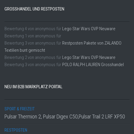
GROSSHANDEL UND RESTPOSTEN
Bewertung
4
von
anonymous
für
Lego Star Wars OVP Neuware
Bewertung
1
von
anonymous
für
Bewertung
3
von
anonymous
für
Restposten Pakete von ZALANDO
Textilien bunt gemischt
Bewertung
2
von
anonymous
für
Lego Star Wars OVP Neuware
Bewertung
3
von
anonymous
für
POLO RALPH LAUREN Grosshandel
NEU IM B2B MARKPLATZ PORTAL
SPORT & FREIZEIT
Pulsar Thermion 2, Pulsar Digex С50,Pulsar Trail 2 LRF XP50
RESTPOSTEN