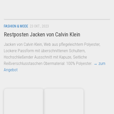
Dropshipping-Produkte
B2B Produkte
Grosshandel
FASHION & MODE
23 OKT., 2023
Amazon
Restposten Jacken von Calvin Klein
Aldi
Jacken von Calvin Klein, Web aus pflegeleichtem Polyester,
Lidl
Lockere Passform mit überschnittenen Schultern,
Kostenlos verkaufen
Hochschließender Ausschnitt mit Kapuze, Seitliche
Reißverschlusstaschen Obermaterial: 100% Polyester.
→ zum
Anmelden
Angebot
Kostenlos Registrieren
Newsletter