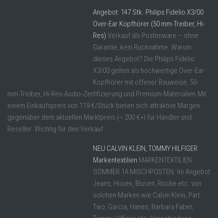
Angebot: 147 Stk. Philips Fidelio X3/00
Over-Ear Kopfhörer (50 mm-Treiber, Hi-
Res)
Verkauf als Postenware – ohne
Garantie, kein Rücknahme. Warum
dieses Angebot? Die Philips Fidelio
X3/00 gelten als hochwertige Over-Ear-
Kopfhörer mit offener Bauweise, 50-
mm-Treiber, Hi-Res-Audio‐Zertifizierung und Premium-Materialien.Mit
einem Einkaufspreis von 119 €/Stück bieten sich attraktive Margen
gegenüber dem aktuellen Marktpreis (~ 200 €+) für Händler und
Reseller. Wichtig für den Verkauf
NEU CALVIN KLEIN, TOMMY HILFIGER
Markentextilien
MARKENTEXTILIEN
SOMMER 1A MISCHPOSTEN. Im Angebot
Jeans, Hosen, Blusen, Röcke etc. von
solchen Marken wie Calvin Klein, Part
Two, Garcia, Hanes, Barbara Faber,