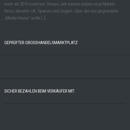
mehr als 20 Prozent bei. Dieses Jahr kämen sieben neue Märkte
hinzu, darunter UK, Spanien und Ungarn. Über die neu gegründete
„Media House“ wolle […]
GEPRÜFTER GROSSHANDELSMARKTPLATZ
SICHER BEZAHLEN BEIM VERKÄUFER MIT: