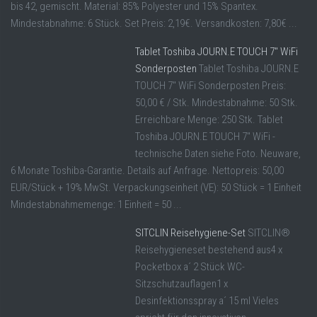
bis 42, gemischt. Material: 85% Polyester und 15% Spantex.
Mindestabnahme: 6 Stück. Set Preis: 2,19€. Versandkosten: 7,80€ ...
Tablet Toshiba JOURN.E TOUCH 7″ WiFi
Sonderposten
Tablet Toshiba JOURN.E
TOUCH 7" WiFi Sonderposten Preis:
50,00 € / Stk. Mindestabnahme: 50 Stk.
Erreichbare Menge: 250 Stk. Tablet
Toshiba JOURN.E TOUCH 7" WiFi -
technische Daten siehe Foto. Neuware,
6 Monate Toshiba-Garantie. Details auf Anfrage. Nettopreis: 50,00
EUR/Stück + 19% MwSt. Verpackungseinheit (VE): 50 Stück = 1 Einheit
Mindestabnahmemenge: 1 Einheit = 50 ...
SITCLIN Reisehygiene-Set
SITCLIN®
Reisehygieneset bestehend aus4 x
Pocketbox a´ 2 Stück WC-
Sitzschutzauflagen1 x
Desinfektionsspray a´ 15 ml Vieles