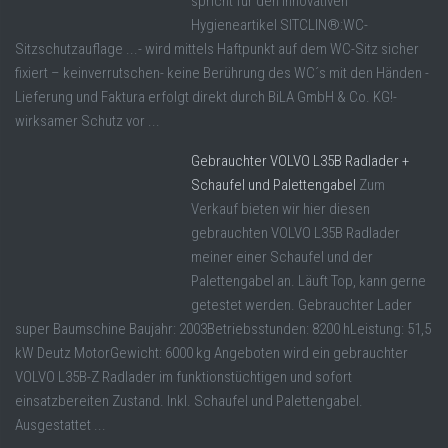
spricht für den innovativen
Hygieneartikel SITCLIN®:WC-
Sitzschutzauflage ...- wird mittels Haftpunkt auf dem WC-Sitz sicher
fixiert – keinverrutschen- keine Berührung des WC´s mit den Händen -
Lieferung und Faktura erfolgt direkt durch BiLA GmbH & Co. KG!-
wirksamer Schutz vor ...
Gebrauchter VOLVO L35B Radlader +
Schaufel und Palettengabel
Zum
Verkauf bieten wir hier diesen
gebrauchten VOLVO L35B Radlader
meiner einer Schaufel und der
Palettengabel an. Läuft Top, kann gerne
getestet werden. Gebrauchter Lader
super Baumschine Baujahr: 2003Betriebsstunden: 8200 hLeistung: 51,5
kW Deutz MotorGewicht: 6000 kg Angeboten wird ein gebrauchter
VOLVO L35B-Z Radlader im funktionstüchtigen und sofort
einsatzbereiten Zustand. Inkl. Schaufel und Palettengabel.
Ausgestattet ...