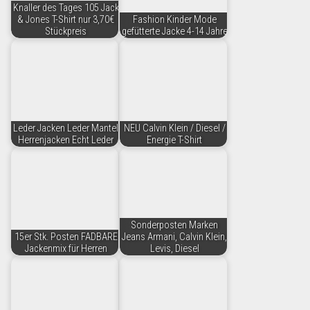
Knaller des Tages 105 Jack
& Jones T-Shirt nur 3,70€
Fashion Kinder Mode
Stückpreis
gefütterte Jacke 4-14 Jahre
Leder Jacken Leder Mantel
NEU Calvin Klein / Diesel /
Herrenjacken Echt Leder
Energie T-Shirt
Sonderposten Marken
15er Stk. Posten FADBARE
Jeans Armani, Calvin Klein,
Jackenmix für Herren
Levis, Diesel