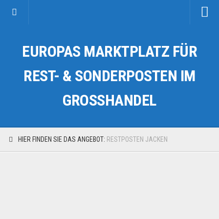
Startseite
EUROPAS MARKTPLATZ FÜR
Kategorien
Auto & Motorrad
REST- & SONDERPOSTEN IM
Drogerie & Tierbedarf
GROSSHANDEL
Fahrzeuge & Transport
Fashion & Mode
Garten & Werkzeug
HIER FINDEN SIE DAS ANGEBOT:
RESTPOSTEN JACKEN
Geschäft, Büro & Schreibwaren
Geschenkartikel
Haushaltswaren
Handy und Smartphone
Kosmetik & Pflege