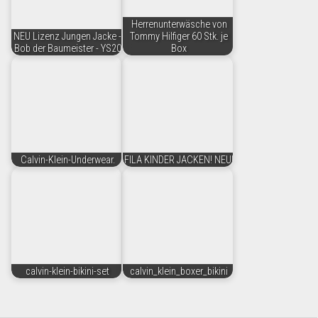
Herrenunterwäsche von
NEU Lizenz Jungen Jacke -
Tommy Hilfiger 60 Stk. je
Bob der Baumeister - YS20
Box
Calvin-Klein-Underwear.
FILA KINDER JACKEN! NEU!
calvin-klein-bikini-set
calvin_klein_boxer_bikini