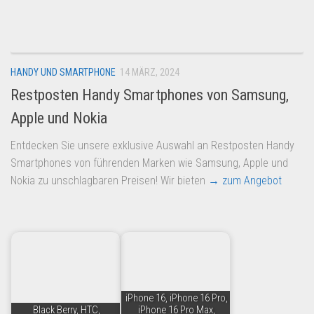
Dropshipping-Produkte
B2B Produkte
Grosshandel
HANDY UND SMARTPHONE
14 MÄRZ, 2024
Amazon
Restposten Handy Smartphones von Samsung,
Aldi
Apple und Nokia
Lidl
Entdecken Sie unsere exklusive Auswahl an Restposten Handy
Kostenlos verkaufen
Smartphones von führenden Marken wie Samsung, Apple und
Anmelden
Nokia zu unschlagbaren Preisen! Wir bieten
→ zum Angebot
Kostenlos Registrieren
Newsletter
iPhone 16, iPhone 16 Pro,
Black Berry, HTC,
iPhone 16 Pro Max,