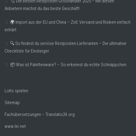
🏷️ Die besten Restposten-Großhändler 2025 – Mit diesen
Anbietern machst du das beste Geschäft!
🌍 Import aus der EU und China – Zoll, Versand und Risiken einfach
erklärt
🔍 So findest du seriöse Restposten-Lieferanten – Die ultimative
Checkliste für Einsteiger
📦 Was ist Palettenware? – So erkennst du echte Schnäppchen
Lotto spielen
Sitemap
Fachübersetzungen – Translatio24.org
www.lei.net