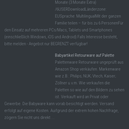
Monate (3 Monate Extra)
/6USERDownloadLänderzone:
EUSprache: MultilingualMit der ganzen
Familie teilen – für bis zu 6 PersonenFür
den Einsatz auf mehreren PCs/Macs, Tablets und Smartphones
(einschließlich Windows, iOS und Android) Falls Interesse besteht,
bitte melden - Angebot nur BEGRENZT verfügbar!
Babyartikel Retourware auf Palette
Palettenware Retourware ungeprüft aus
Amazon Shop verkäufen. Markenware
wie z.B.: Philips; NUK; Vtech; Kaiser;
Zöllner u.v.m. Wie verkaufen die
Paletten so wie auf den Bildern zu sehen
ist. Verkauft wird an Privat oder
Gewerbe. Die Babyware kann vorab besichtigt werden. Versand
erfolgt auf eigene Kosten. Auifgrund der extrem hohen Nachfrage,
zögern Sie nicht uns direkt ...