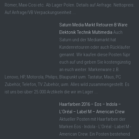
Römer, Maxi-Cosi etc. Ab Lager Polen. Details auf Anfrage. Nettopreis:
Auf Anfrage/VB Verpackungseinheit ...
Saturn Media Markt Retouren B Ware
Elektonik Technik Multimedia
Auch
Saturn und der Mediamarkt hat
Kundenretouren oder auch Rückläufer
genannt. Wir kaufen diese Posten füpr
euch auf und geben Sie kostengünstig
an euch weiter. Markenware z.B.
Lenovo, HP, Motorola, Philips, Blaupunkt uvm. Tastatur, Maus, PC
Zubehör, Telefon, TV Zubehör, uvm. Alles wild zusammengestellt. Es
ist uns bei über 25.000 Arztikeln die wir im Lager ...
Haarfarben 2016 – Eos – Indola –
L’Oréal – Label M – American Crew
Aktueller Posten mit Haarfarben der
Marken Eos - Indola - L'Oréal - Label M -
American Crew. Ein Posten bestehend