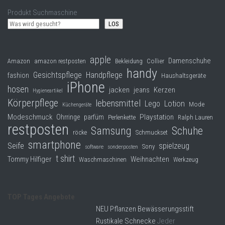
Produkt Suchmaschine
LOS
apple
Damenschuhe
Collier
Amazon
amazon restposten
Bekleidung
handy
Gesichtspflege
Handpflege
fashion
Haushaltsgeräte
iPhone
hosen
jacken
jeans
Kerzen
Hygieneartikel
Körperpflege
lebensmittel
Lego
Lotion
Mode
Küchengeräte
Modeschmuck
Playstation
Ohrringe
parfüm
Perlenkette
Ralph Lauren
restposten
Samsung
Schuhe
röcke
Schmuckset
smartphone
Seife
spielzeug
Sony
software
sonderposten
t shirt
Tommy Hilfiger
Weihnachten
Waschmaschinen
Werkzeug
TOP Tages Angebote
NEU Pflanzen Bewässerungsstift
Rustikale Schnecke
Jeder