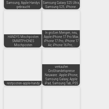
Samsung, Apple Handys
Samsung Galaxy S25 Ultra,
gebraucht
Samsung S25, iPhone…
In großen Mengen, neu,
HANDYS Mischposten
Apple iPhone 17 Pro Max,
SMARTPHONES
iPhone 17 Pro, iPhone 17
Mischposten
Air, iPhone 16 Pro,…
verkaufen
Großhandelspreise
Neuware : Apple iPhone,
Samsung Galaxy, Apple
restposten-apple-handy
iPad, Samsung Tab, PS5