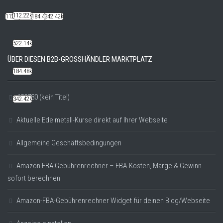
112.22k
112.22k
522.14k
184.48k
342.42k
522.14k
ÜBER DIESEN B2B-GROSSHÄNDLER MARKTPLATZ
184.48k
#20780 (kein Titel)
342.42k
Aktuelle Edelmetall-Kurse direkt auf Ihrer Webseite
Allgemeine Geschäftsbedingungen
Amazon FBA Gebührenrechner – FBA-Kosten, Marge & Gewinn
sofort berechnen
Amazon-FBA-Gebührenrechner Widget für deinen Blog/Webseite