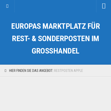
Startseite
EUROPAS MARKTPLATZ FÜR
Kategorien
Auto & Motorrad
REST- & SONDERPOSTEN IM
Drogerie & Tierbedarf
GROSSHANDEL
Fahrzeuge & Transport
Fashion & Mode
Garten & Werkzeug
HIER FINDEN SIE DAS ANGEBOT:
RESTPOSTEN APPLE
Geschäft, Büro & Schreibwaren
Geschenkartikel
Haushaltswaren
Handy und Smartphone
Kosmetik & Pflege