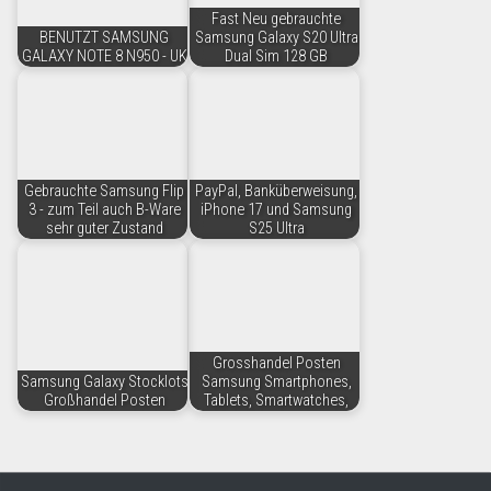
Fast Neu gebrauchte
BENUTZT SAMSUNG
Samsung Galaxy S20 Ultra
GALAXY NOTE 8 N950 - UK
Dual Sim 128 GB
Gebrauchte Samsung Flip
PayPal, Banküberweisung,
3 - zum Teil auch B-Ware
iPhone 17 und Samsung
sehr guter Zustand
S25 Ultra
Grosshandel Posten
Samsung Galaxy Stocklots
Samsung Smartphones,
Großhandel Posten
Tablets, Smartwatches,