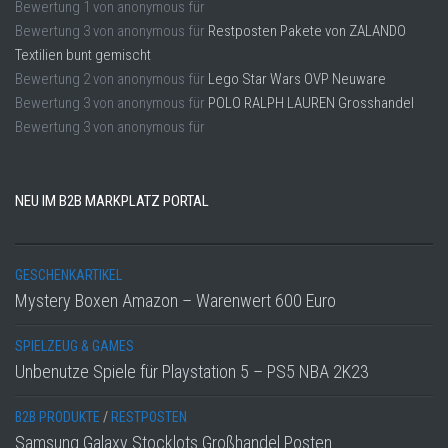
Bewertung
1
von
anonymous
für
Bewertung
3
von
anonymous
für
Restposten Pakete von ZALANDO
Textilien bunt gemischt
Bewertung
2
von
anonymous
für
Lego Star Wars OVP Neuware
Bewertung
3
von
anonymous
für
POLO RALPH LAUREN Grosshandel
Bewertung
3
von
anonymous
für
NEU IM B2B MARKPLATZ PORTAL
GESCHENKARTIKEL
Mystery Boxen Amazon – Warenwert 600 Euro
SPIELZEUG & GAMES
Unbenutze Spiele für Playstation 5 – PS5 NBA 2K23
B2B PRODUKTE
/
RESTPOSTEN
Samsung Galaxy Stocklots Großhandel Posten