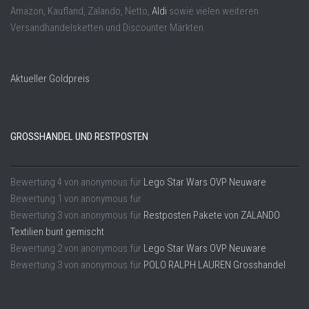
Amazon, Kaufland, Zalando, Netto,
Aldi
sowie vielen weiteren
Versandhandelsketten und Discounter Märkten.
Aktueller Goldpreis
GROSSHANDEL UND RESTPOSTEN
Bewertung
4
von
anonymous
für
Lego Star Wars OVP Neuware
Bewertung
1
von
anonymous
für
Bewertung
3
von
anonymous
für
Restposten Pakete von ZALANDO
Textilien bunt gemischt
Bewertung
2
von
anonymous
für
Lego Star Wars OVP Neuware
Bewertung
3
von
anonymous
für
POLO RALPH LAUREN Grosshandel