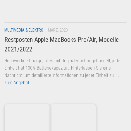
Dropshipping-Produkte
B2B Produkte
Grosshandel
MULTIMEDIA & ELEKTRO
1 MÄRZ, 2023
Amazon
Restposten Apple MacBooks Pro/Air, Modelle
Aldi
2021/2022
Lidl
Hochwertige Charge, alles mit Originalzubehör gebündelt, jede
Kostenlos verkaufen
Einheit hat 100% Batteriekapazität. Hinterlassen Sie eine
Anmelden
Nachricht, um detaillierte Informationen zu jeder Einheit zu
→
zum Angebot
Kostenlos Registrieren
Newsletter