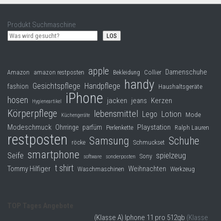
Produkt Suchmaschine
LOS
apple
Damenschuhe
Collier
Amazon
amazon restposten
Bekleidung
handy
Gesichtspflege
Handpflege
fashion
Haushaltsgeräte
iPhone
hosen
jacken
jeans
Kerzen
Hygieneartikel
Körperpflege
lebensmittel
Lego
Lotion
Mode
Küchengeräte
Modeschmuck
Playstation
Ohrringe
parfüm
Perlenkette
Ralph Lauren
restposten
Samsung
Schuhe
röcke
Schmuckset
smartphone
Seife
spielzeug
Sony
software
sonderposten
t shirt
Tommy Hilfiger
Weihnachten
Waschmaschinen
Werkzeug
TOP Tages Angebote
(Klasse A) Iphone 11 pro 512gb
(Klasse