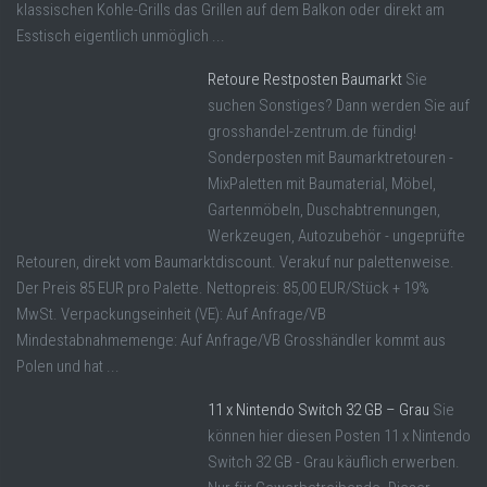
klassischen Kohle-Grills das Grillen auf dem Balkon oder direkt am
Esstisch eigentlich unmöglich ...
Retoure Restposten Baumarkt
Sie
suchen Sonstiges? Dann werden Sie auf
grosshandel-zentrum.de fündig!
Sonderposten mit Baumarktretouren -
MixPaletten mit Baumaterial, Möbel,
Gartenmöbeln, Duschabtrennungen,
Werkzeugen, Autozubehör - ungeprüfte
Retouren, direkt vom Baumarktdiscount. Verakuf nur palettenweise.
Der Preis 85 EUR pro Palette. Nettopreis: 85,00 EUR/Stück + 19%
MwSt. Verpackungseinheit (VE): Auf Anfrage/VB
Mindestabnahmemenge: Auf Anfrage/VB Grosshändler kommt aus
Polen und hat ...
11 x Nintendo Switch 32 GB – Grau
Sie
können hier diesen Posten 11 x Nintendo
Switch 32 GB - Grau käuflich erwerben.