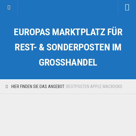
Startseite
EUROPAS MARKTPLATZ FÜR
Kategorien
Auto & Motorrad
REST- & SONDERPOSTEN IM
Drogerie & Tierbedarf
GROSSHANDEL
Fahrzeuge & Transport
Fashion & Mode
Garten & Werkzeug
HIER FINDEN SIE DAS ANGEBOT:
RESTPOSTEN APPLE MACBOOKS
Geschäft, Büro & Schreibwaren
Geschenkartikel
Haushaltswaren
Handy und Smartphone
Kosmetik & Pflege