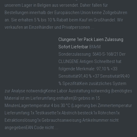
unserem Lager in Belgien aus versendet. Daher fallen für
Bestellungen innerhalb der Europäischen Union keine Zollgebühren
an. Sie erhalten 5 % bis 10 % Rabatt beim Kauf im Großhandel. Wir
verkaufen an Einzelhändler und Privatpersonen ...
Clungene 1er Pack Laien Zulassung
Sofort Lieferbar
BfArM
Sonderzulassung: 5640-S-168/21 Der
CLUNGENE Antigen Schnelltest hat
folgende Merkmale: 97,10 % <33
Sensitivität91,40 % <37 Sensitivität99,40
% SpezifitätKein zusätzliches System
zur Analyse notwendigKeine Labor Ausstattung notwendig (benötigtes
Material ist im Lieferumfang enthalten)Ergebnis in 15
MinutenLagertemperatur 4 bis 30 °C (Lagerung bei Zimmertemperatur
Lieferumfang:1x Testkasette1x Abstrich besteck1x Röhrchen1x
Extraktionslösung1x Gebrauchsanweisung Artikelnummer nicht
angegebenEAN Code nicht ...