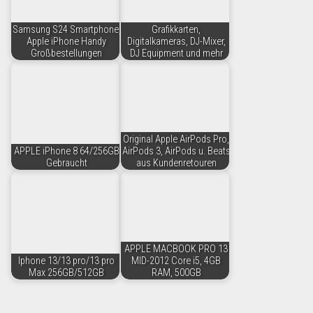
Samsung S24 Smartphone,
Grafikkarten,
Apple iPhone Handy
Digitalkameras, DJ-Mixer,
Großbestellungen
DJ Equipment und mehr
Original Apple AirPods Pro,
APPLE iPhone 8 64/256GB
AirPods 3, AirPods u. Beats
Gebraucht
aus Kundenretouren
APPLE MACBOOK PRO 13
Iphone 13/13 pro/13 pro
MID-2012 Core i5, 4GB
Max 256GB/512GB
RAM, 500GB