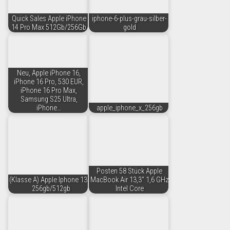
Quick Sales Apple iPhone
iphone-6-plus-grau-silber-
14 Pro Max 512Gb/256Gb
gold
Neu, Apple iPhone 16,
iPhone 16 Pro, 530 EUR,
iPhone 16 Pro Max,
Samsung S25 Ultra,
iPhone…
apple_iphone_x_256gb
Posten 58 Stück Apple
(Klasse A) Apple Iphone 13
MacBook Air 13,3" 1,6 GHz
256gb/512gb
Intel Core