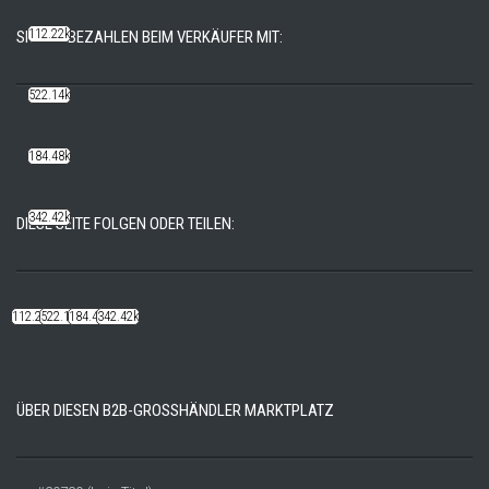
112.22k
SICHER BEZAHLEN BEIM VERKÄUFER MIT:
522.14k
184.48k
342.42k
DIESE SEITE FOLGEN ODER TEILEN:
112.22k
522.14k
184.48k
342.42k
ÜBER DIESEN B2B-GROSSHÄNDLER MARKTPLATZ