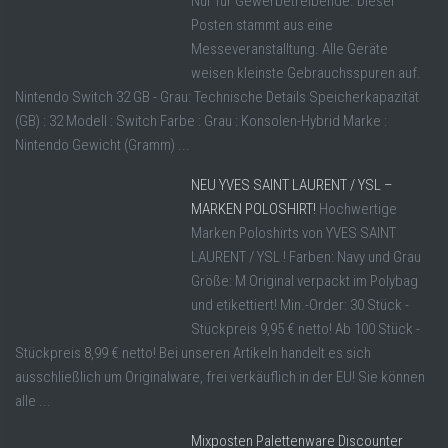
Nur für Gewerbetreibende. Dieser
Posten stammt aus eine
Messeveranstalltung. Alle Geräte
weisen kleinste Gebrauchsspuren auf.
Nintendo Switch 32 GB - Grau: Technische Details Speicherkapazität
(GB) : 32 Modell : Switch Farbe : Grau : Konsolen-Hybrid Marke :
Nintendo Gewicht (Gramm) ...
NEU YVES SAINT LAURENT / YSL –
MARKEN POLOSHIRT!
Hochwertige
Marken Poloshirts von YVES SAINT
LAURENT / YSL ! Farben: Navy und Grau
Größe: M Original verpackt im Polybag
und etikettiert! Min.-Order: 30 Stück -
Stückpreis 9,95 € netto! Ab 100 Stück -
Stückpreis 8,99 € netto! Bei unseren Artikeln handelt es sich
ausschließlich um Originalware, frei verkäuflich in der EU! Sie können
alle ...
Mixposten Palettenware Discounter