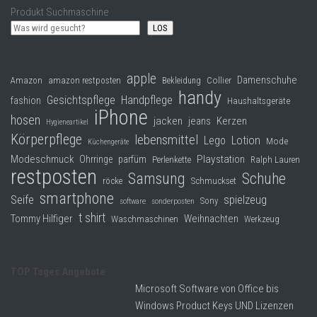
Produkt Suchmaschine
LOS
apple
Damenschuhe
Collier
Amazon
amazon restposten
Bekleidung
handy
Gesichtspflege
Handpflege
fashion
Haushaltsgeräte
iPhone
hosen
jacken
jeans
Kerzen
Hygieneartikel
Körperpflege
lebensmittel
Lego
Lotion
Mode
Küchengeräte
Modeschmuck
Playstation
Ohrringe
parfüm
Perlenkette
Ralph Lauren
restposten
Samsung
Schuhe
röcke
Schmuckset
smartphone
Seife
spielzeug
Sony
software
sonderposten
t shirt
Tommy Hilfiger
Weihnachten
Waschmaschinen
Werkzeug
TOP Tages Angebote
Microsoft Software von Office bis
Windows Product Keys UND Lizenzen