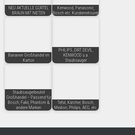
NEU AKTUELLE GÜRTEL
Kenwood, Panasonic,
BRAUN MIT NIETEN
Bosch etc. Kundenretouren
PHILIPS, DIRT DEVIL,
Bananen Großhandel im
KENWOOD u.a.
Karton
Staubsauger
Staubsaugerbeutel
Großhandel – Passend für
Bosch, Fakir, Phantom &
Tefal, Kärcher, Bosch,
andere Marken
Medion, Philips, AEG, etc.