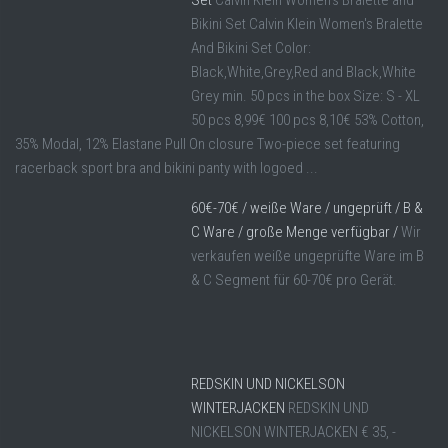
Set
Calvin Klein Women's Bralette and
Bikini Set Calvin Klein Women's Bralette
And Bikini Set Color:
Black,White,Grey,Red and Black,White
Grey min. 50 pcs in the box Size: S - XL
50 pcs 8,99€ 100 pcs 8,10€ 53% Cotton,
35% Modal, 12% Elastane Pull On closure Two-piece set featuring
racerback sport bra and bikini panty with logoed ...
60€-70€ / weiße Ware / ungeprüft / B &
C Ware / große Menge verfügbar /
Wir
verkaufen weiße ungeprüfte Ware im B
& C Segment für 60-70€ pro Gerät.
REDSKIN UND NICKELSON
WINTERJACKEN
REDSKIN UND
NICKELSON WINTERJACKEN € 35, -