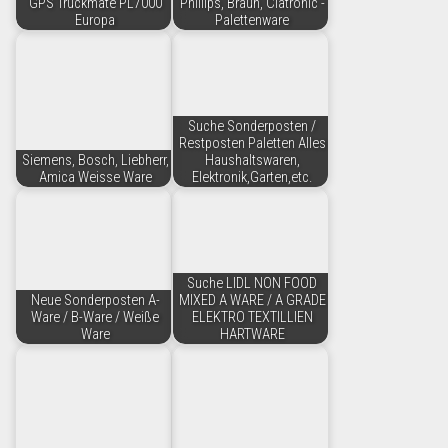
GPS Truckmate PL7000
Phillips, Braun, Clatronic -
Europa
Palettenware
Suche Sonderposten /
Restposten Paletten Alles
Siemens, Bosch, Liebherr,
Haushaltswaren,
Amica Weisse Ware
Elektronik,Garten,etc.
Suche LIDL NON FOOD
Neue Sonderposten A-
MIXED A WARE / A GRADE
Ware / B-Ware / Weiße
ELEKTRO TEXTILLIEN
Ware
HARTWARE