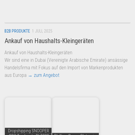
Dropshipping-Produkte
B2B Produkte
Grosshandel
B2B PRODUKTE
1 JULI, 2025
Amazon
Ankauf von Haushalts-Kleingeräten
Aldi
Ankauf von Haushalts-Kleingeräten
Lidl
Wir sind eine in Dubai (Vereinigte Arabische Emirate) ansässige
Kostenlos verkaufen
Handelsfirma mit Fokus auf den Import von Markenprodukten
aus Europa
→ zum Angebot
Anmelden
Kostenlos Registrieren
Newsletter
Dropshipping SNOOPER