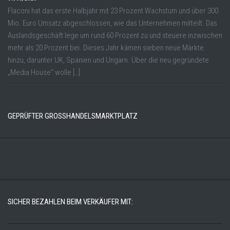
Flaconi hat das erste Halbjahr mit 23 Prozent Wachstum und über 300
Mio. Euro Umsatz abgeschlossen, wie das Unternehmen mitteilt. Das
Auslandsgeschäft lege um rund 60 Prozent zu und steuere inzwischen
mehr als 20 Prozent bei. Dieses Jahr kämen sieben neue Märkte
hinzu, darunter UK, Spanien und Ungarn. Über die neu gegründete
„Media House“ wolle […]
GEPRÜFTER GROSSHANDELSMARKTPLATZ
SICHER BEZAHLEN BEIM VERKÄUFER MIT: