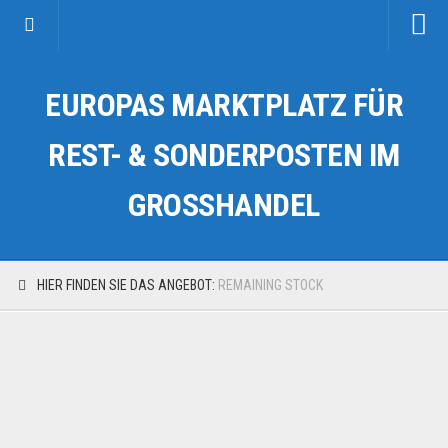
Startseite
EUROPAS MARKTPLATZ FÜR
Kategorien
Auto & Motorrad
REST- & SONDERPOSTEN IM
Drogerie & Tierbedarf
GROSSHANDEL
Fahrzeuge & Transport
Fashion & Mode
Garten & Werkzeug
HIER FINDEN SIE DAS ANGEBOT:
REMAINING STOCK
Geschäft, Büro & Schreibwaren
Geschenkartikel
Haushaltswaren
Handy und Smartphone
Kosmetik & Pflege