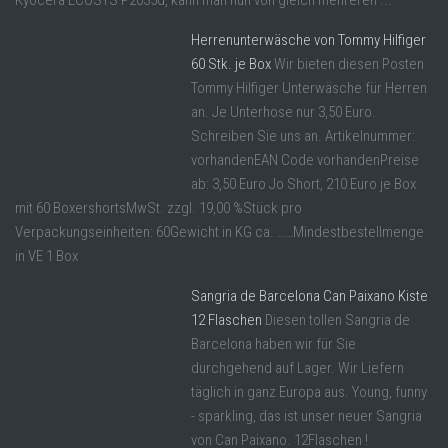
Kyocera ECOSYS P2035d, kann man nun von gleich mehreren ...
Herrenunterwäsche von Tommy Hilfiger
60 Stk. je Box
Wir bieten diesen Posten
Tommy Hilfiger Unterwäsche für Herren
an. Je Unterhose nur 3,50 Euro.
Schreiben Sie uns an. Artikelnummer:
vorhandenEAN Code vorhandenPreise
ab: 3,50 Euro Jo Short, 210 Euro je Box
mit 60 BoxershortsMwSt. zzgl. 19,00 %Stück pro
Verpackungseinheiten: 60Gewicht in KG ca. ……Mindestbestellmenge
in VE 1 Box
Sangria de Barcelona Can Paixano Kiste
12 Flaschen
Diesen tollen Sangria de
Barcelona haben wir für Sie
durchgehend auf Lager. Wir Liefern
täglich in ganz Europa aus. Young, funny
- sparkling, das ist unser neuer Sangria
von Can Paixano. 12Flaschen !