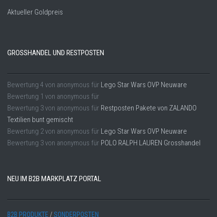
Aktueller Goldpreis
GROSSHANDEL UND RESTPOSTEN
Bewertung
4
von
anonymous
für
Lego Star Wars OVP Neuware
Bewertung
1
von
anonymous
für
Bewertung
3
von
anonymous
für
Restposten Pakete von ZALANDO
Textilien bunt gemischt
Bewertung
2
von
anonymous
für
Lego Star Wars OVP Neuware
Bewertung
3
von
anonymous
für
POLO RALPH LAUREN Grosshandel
NEU IM B2B MARKPLATZ PORTAL
B2B PRODUKTE
/
SONDERPOSTEN