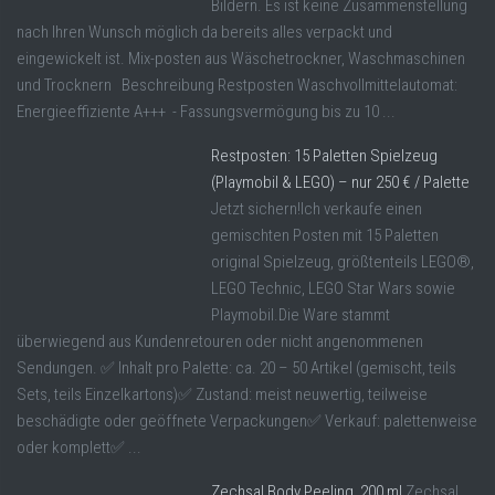
Bildern. Es ist keine Zusammenstellung
nach Ihren Wunsch möglich da bereits alles verpackt und
eingewickelt ist. Mix-posten aus Wäschetrockner, Waschmaschinen
und Trocknern Beschreibung Restposten Waschvollmittelautomat:
Energieeffiziente A+++ - Fassungsvermögung bis zu 10 ...
Restposten: 15 Paletten Spielzeug
(Playmobil & LEGO) – nur 250 € / Palette
Jetzt sichern!Ich verkaufe einen
gemischten Posten mit 15 Paletten
original Spielzeug, größtenteils LEGO®,
LEGO Technic, LEGO Star Wars sowie
Playmobil.Die Ware stammt
überwiegend aus Kundenretouren oder nicht angenommenen
Sendungen. ✅ Inhalt pro Palette: ca. 20 – 50 Artikel (gemischt, teils
Sets, teils Einzelkartons)✅ Zustand: meist neuwertig, teilweise
beschädigte oder geöffnete Verpackungen✅ Verkauf: palettenweise
oder komplett✅ ...
Zechsal Body Peeling, 200 ml
Zechsal