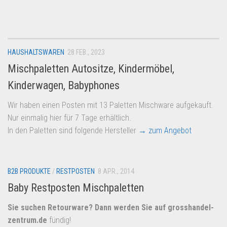
Dropshipping-Produkte
B2B Produkte
Grosshandel
HAUSHALTSWAREN
28 FEB., 2023
Amazon
Mischpaletten Autositze, Kindermöbel,
Aldi
Kinderwagen, Babyphones
Lidl
Wir haben einen Posten mit 13 Paletten Mischware aufgekauft.
Kostenlos verkaufen
Nur einmalig hier für 7 Tage erhältlich.
Anmelden
In den Paletten sind folgende Hersteller
→ zum Angebot
Kostenlos Registrieren
Newsletter
B2B PRODUKTE
/
RESTPOSTEN
8 APR., 2014
Baby Restposten Mischpaletten
Sie suchen Retourware? Dann werden Sie auf
grosshandel-
zentrum.de
fündig!