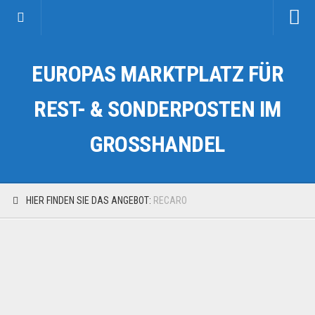
Startseite
EUROPAS MARKTPLATZ FÜR
Kategorien
Auto & Motorrad
REST- & SONDERPOSTEN IM
Drogerie & Tierbedarf
GROSSHANDEL
Fahrzeuge & Transport
Fashion & Mode
Garten & Werkzeug
HIER FINDEN SIE DAS ANGEBOT:
RECARO
Geschäft, Büro & Schreibwaren
Geschenkartikel
Haushaltswaren
Handy und Smartphone
Kosmetik & Pflege