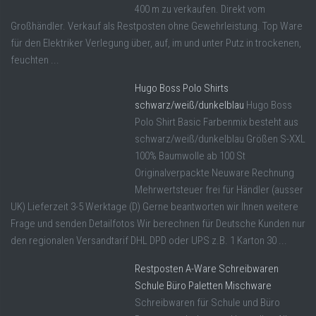
400 m zu verkaufen. Direkt vom
Großhändler. Verkauf als Restposten ohne Gewehrleistung. Top Ware
für den Elektriker Verlegung über, auf, im und unter Putz in trockenen,
feuchten ...
Hugo Boss Polo Shirts
schwarz/weiß/dunkelblau
Hugo Boss
Polo Shirt Basic Farbenmix besteht aus
schwarz/weiß/dunkelblau Größen S-XXL
100% Baumwolle ab 100 St
Originalverpackte Neuware Rechnung
Mehrwertsteuer frei für Händler (ausser
UK) Lieferzeit 3-5 Werktage (D) Gerne beantworten wir Ihnen weitere
Frage und senden Detailfotos Wir berechnen für Deutsche Kunden nur
den regionalen Versandtarif DHL DPD oder UPS z.B. 1 Karton 30 ...
Restposten A-Ware Schreibwaren
Schule Büro Paletten Mischware
Schreibwaren für Schule und Büro