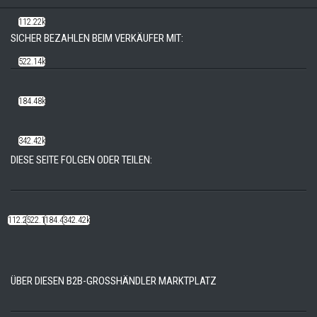
112.22k
SICHER BEZAHLEN BEIM VERKÄUFER MIT:
522.14k
184.48k
342.42k
DIESE SEITE FOLGEN ODER TEILEN:
112.22k
522.14k
184.48k
342.42k
ÜBER DIESEN B2B-GROSSHÄNDLER MARKTPLATZ