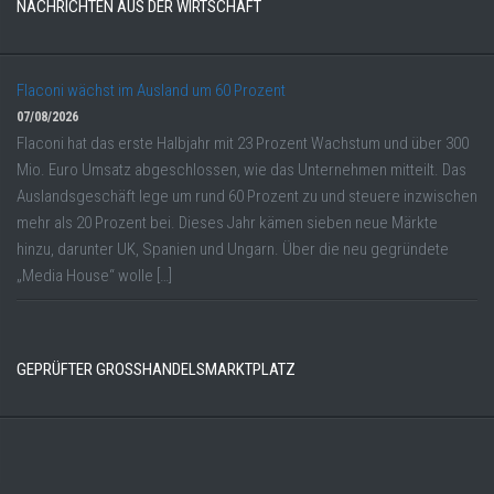
NACHRICHTEN AUS DER WIRTSCHAFT
Flaconi wächst im Ausland um 60 Prozent
07/08/2026
Flaconi hat das erste Halbjahr mit 23 Prozent Wachstum und über 300
Mio. Euro Umsatz abgeschlossen, wie das Unternehmen mitteilt. Das
Auslandsgeschäft lege um rund 60 Prozent zu und steuere inzwischen
mehr als 20 Prozent bei. Dieses Jahr kämen sieben neue Märkte
hinzu, darunter UK, Spanien und Ungarn. Über die neu gegründete
„Media House“ wolle […]
GEPRÜFTER GROSSHANDELSMARKTPLATZ