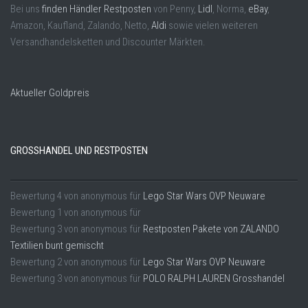
Bei uns
finden Händler Restposten
von Penny,
Lidl
, Norma,
eBay
,
Amazon, Kaufland, Zalando, Netto,
Aldi
sowie vielen weiteren
Versandhandelsketten und Discounter Märkten.
Aktueller Goldpreis
GROSSHANDEL UND RESTPOSTEN
Bewertung
4
von
anonymous
für
Lego Star Wars OVP Neuware
Bewertung
1
von
anonymous
für
Bewertung
3
von
anonymous
für
Restposten Pakete von ZALANDO
Textilien bunt gemischt
Bewertung
2
von
anonymous
für
Lego Star Wars OVP Neuware
Bewertung
3
von
anonymous
für
POLO RALPH LAUREN Grosshandel