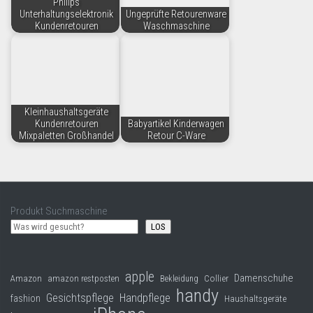
Philips
Unterhaltungselektronik
Ungeprüfte Retourenware
Kundenretouren
Waschmaschine
Kleinhaushaltsgeräte
Kundenretouren
Babyartikel Kinderwagen
Mixpaletten Großhandel
Retour C-Ware
Produkt Suchmaschine
LOS
apple
Damenschuhe
Collier
Amazon
amazon restposten
Bekleidung
handy
Gesichtspflege
Handpflege
fashion
Haushaltsgeräte