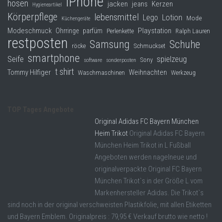
iPhone
hosen
jacken
jeans
Kerzen
Hygieneartikel
Körperpflege
lebensmittel
Lego
Lotion
Mode
Küchengeräte
Modeschmuck
Playstation
Ohrringe
parfüm
Perlenkette
Ralph Lauren
restposten
Samsung
Schuhe
röcke
Schmuckset
smartphone
Seife
spielzeug
Sony
software
sonderposten
t shirt
Tommy Hilfiger
Weihnachten
Waschmaschinen
Werkzeug
TOP Tages Angebote
Original Adidas FC Bayern München
Heim Trikot
Original Adidas FC Bayern
München Heim Trikot in L Fußball
Angeboten werden nagelneue und
originalverpackte Original FC Bayern
München Trikot`s in der Größe L vom
Markenhersteller Adidas. Die Trikot`s
sind noch in der original verschweisten Plastikfolie, mit allen Etiketten
und Bayern Emblem. Originalpreis : 79,95 € Verkauf brutto wie netto !