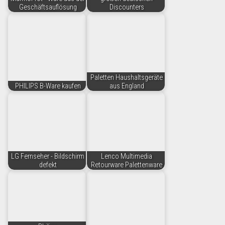
Geschäftsauflösung
Discounters
Paletten Haushaltsgeräte
PHILIPS B-Ware kaufen
aus England
LG Fernseher - Bildschirm
Lenco Multimedia
defekt
Retourware Palettenware