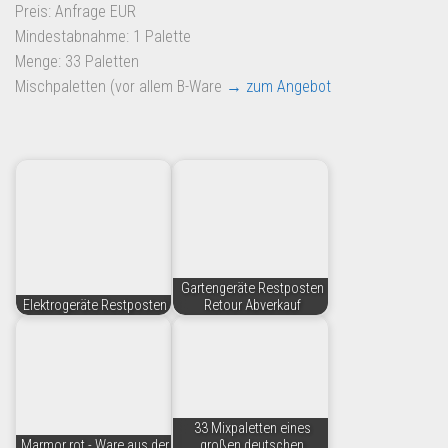
Preis: Anfrage EUR
Mindestabnahme: 1 Palette
Menge: 33 Paletten
Mischpaletten (vor allem B-Ware
→ zum Angebot
Gartengeräte Restposten
Elektrogeräte Restposten
Retour Abverkauf
33 Mixpaletten eines
Marmor rot - Ware aus der
großen deutschen