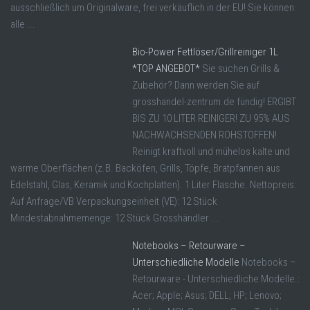
ausschließlich um Originalware, frei verkäuflich in der EU! Sie können
alle ...
Bio-Power Fettlöser/Grillreiniger 1L
*TOP ANGEBOT*
Sie suchen Grills &
Zubehör? Dann werden Sie auf
grosshandel-zentrum.de fündig! ERGIBT
BIS ZU 10 LITER REINIGER! ZU 95% AUS
NACHWACHSENDEN ROHSTOFFEN!
Reinigt kraftvoll und mühelos kalte und
warme Oberflächen (z.B. Backöfen, Grills, Töpfe, Bratpfannen aus
Edelstahl, Glas, Keramik und Kochplatten). 1 Liter Flasche. Nettopreis:
Auf Anfrage/VB Verpackungseinheit (VE): 12 Stück
Mindestabnahmemenge: 12 Stück Grosshändler ...
Notebooks – Retourware –
Unterschiedliche Modelle
Notebooks –
Retourware - Unterschiedliche Modelle.:
Acer; Apple; Asus; DELL; HP; Lenovo;