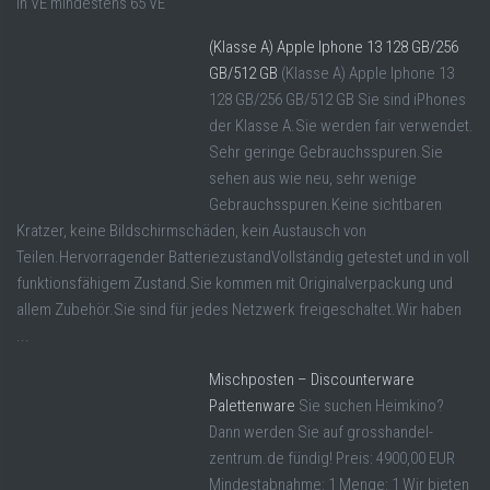
in VE mindestens 65 VE
(Klasse A) Apple Iphone 13 128 GB/256
GB/512 GB
(Klasse A) Apple Iphone 13
128 GB/256 GB/512 GB Sie sind iPhones
der Klasse A.Sie werden fair verwendet.
Sehr geringe Gebrauchsspuren.Sie
sehen aus wie neu, sehr wenige
Gebrauchsspuren.Keine sichtbaren
Kratzer, keine Bildschirmschäden, kein Austausch von
Teilen.Hervorragender BatteriezustandVollständig getestet und in voll
funktionsfähigem Zustand.Sie kommen mit Originalverpackung und
allem Zubehör.Sie sind für jedes Netzwerk freigeschaltet.Wir haben
...
Mischposten – Discounterware
Palettenware
Sie suchen Heimkino?
Dann werden Sie auf grosshandel-
zentrum.de fündig! Preis: 4900,00 EUR
Mindestabnahme: 1 Menge: 1 Wir bieten