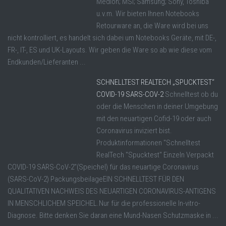
Medion; MSI; Samsung; Sony, Toshiba
u.v.m. Wir bieten Ihnen Notebooks
Retourware an, die Ware wird bei uns
nicht kontrolliert, es handelt sich dabei um Notebooks Geräte, mit DE-,
FR-, IT-, ES und UK-Layouts. Wir geben die Ware so ab wie diese vom
Endkunden/Lieferanten ...
SCHNELLTEST REALTECH „SPUCKTEST“
COVID-19 SARS-COV-2
Schnelltest ob du
oder die Menschen in deiner Umgebung
mit den neuartigen Cofid-19 oder auch
Coronavirus inviziert bist.
Produktinformationen "Schnelltest
RealTech "Spucktest" Einzeln Verpackt
COVID-19 SARS-CoV-2"(Speichel) für das neuartige Coronavirus
(SARS-CoV-2) PackungsbeilageEIN SCHNELLTEST FÜR DEN
QUALITATIVEN NACHWEIS DES NEUARTIGEN CORONAVIRUS-ANTIGENS
IN MENSCHLICHEM SPEICHEL.Nur für die professionelle In-vitro-
Diagnose. Bitte denken Sie daran eine Mund-Nasen Schutzmaske in ...