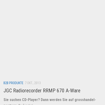
Lebensmittel & Getränke
Multimedia & Elektro
Münzen
Spielzeug & Games
Schuhe & Accessoires
Sport & Freizeit
Uhren & Schmuck
Wohnen & Einrichten
Restposten-Angebote
Restposten für Privatpersonen
B2B PRODUKTE
eBay Restposten kaufen
7 OKT., 2013
JGC Radiorecorder RRMP 670 A-Ware
Sonderposten-Angebote
Saison & Eventprodkte
Sie suchen CD-Player? Dann werden Sie auf
grosshandel-