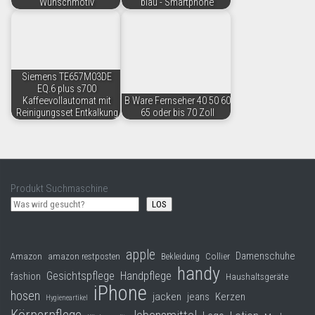
Wunschmotiv
blau - Smartphone
Siemens TE657M03DE
EQ.6 plus s700
Kaffeevollautomat mit
B Ware Fernseher 40 50 60
Reinigungsset Entkalkung
65 oder bis 70 Zoll
Produkt Suchmaschine
LOS
apple
Damenschuhe
Collier
Amazon
amazon restposten
Bekleidung
handy
Gesichtspflege
Handpflege
fashion
Haushaltsgeräte
iPhone
hosen
jacken
jeans
Kerzen
Hygieneartikel