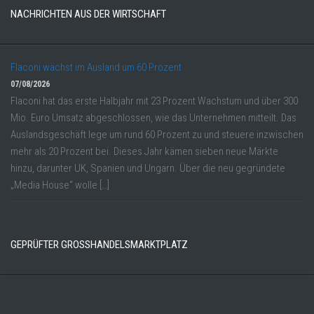
NACHRICHTEN AUS DER WIRTSCHAFT
Flaconi wächst im Ausland um 60 Prozent
07/08/2026
Flaconi hat das erste Halbjahr mit 23 Prozent Wachstum und über 300
Mio. Euro Umsatz abgeschlossen, wie das Unternehmen mitteilt. Das
Auslandsgeschäft lege um rund 60 Prozent zu und steuere inzwischen
mehr als 20 Prozent bei. Dieses Jahr kämen sieben neue Märkte
hinzu, darunter UK, Spanien und Ungarn. Über die neu gegründete
„Media House“ wolle […]
GEPRÜFTER GROSSHANDELSMARKTPLATZ