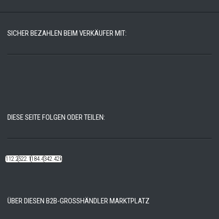
SICHER BEZAHLEN BEIM VERKÄUFER MIT:
DIESE SEITE FOLGEN ODER TEILEN:
112.22k
522.14k
184.48k
342.42k
ÜBER DIESEN B2B-GROSSHÄNDLER MARKTPLATZ