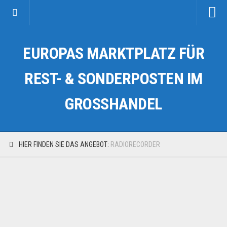
Startseite
EUROPAS MARKTPLATZ FÜR
Kategorien
Auto & Motorrad
REST- & SONDERPOSTEN IM
Drogerie & Tierbedarf
GROSSHANDEL
Fahrzeuge & Transport
Fashion & Mode
Garten & Werkzeug
HIER FINDEN SIE DAS ANGEBOT:
RADIORECORDER
Geschäft, Büro & Schreibwaren
Geschenkartikel
Haushaltswaren
Handy und Smartphone
Kosmetik & Pflege