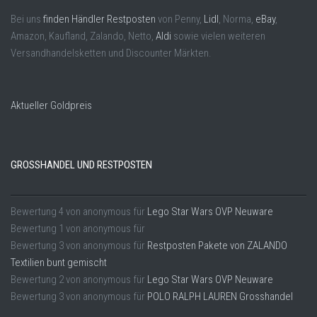
Bei uns
finden Händler Restposten
von Penny,
Lidl
, Norma,
eBay
,
Amazon, Kaufland, Zalando, Netto,
Aldi
sowie vielen weiteren
Versandhandelsketten und Discounter Märkten.
Aktueller Goldpreis
GROSSHANDEL UND RESTPOSTEN
Bewertung
4
von
anonymous
für
Lego Star Wars OVP Neuware
Bewertung
1
von
anonymous
für
Bewertung
3
von
anonymous
für
Restposten Pakete von ZALANDO
Textilien bunt gemischt
Bewertung
2
von
anonymous
für
Lego Star Wars OVP Neuware
Bewertung
3
von
anonymous
für
POLO RALPH LAUREN Grosshandel