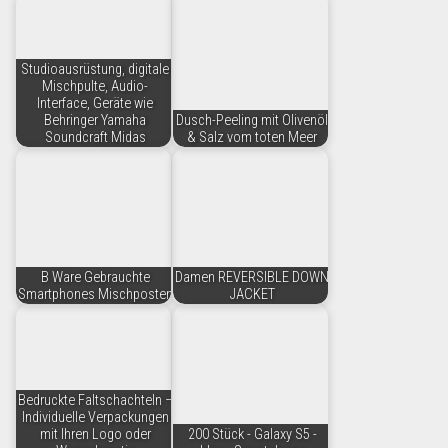
Studioausrüstung, digitale
Mischpulte, Audio-
Interface, Geräte wie
Behringer Yamaha
Dusch-Peeling mit Olivenöl
Soundcraft Midas
& Salz vom toten Meer
B Ware Gebrauchte
Damen REVERSIBLE DOWN
Smartphones Mischposten
JACKET
Bedruckte Faltschachteln –
Individuelle Verpackungen
mit Ihren Logo oder
200 Stück - Galaxy S5 -