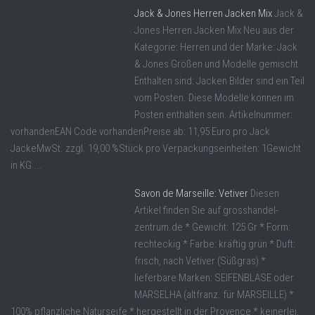
Jack & Jones Herren Jacken Mix
Jack &
Jones Herren Jacken Mix Neu aus der
Kategorie: Herren und der Marke: Jack
& Jones Größen und Modelle gemischt
Enthalten sind: Jacken Bilder sind ein Teil
vom Posten. Diese Modelle können im
Posten enthalten sein. Artikelnummer:
vorhandenEAN Code vorhandenPreise ab: 11,95 Euro pro Jack
JackeMwSt. zzgl. 19,00 %Stück pro Verpackungseinheiten: 1Gewicht
in KG ...
Savon de Marseille: Vetiver
Diesen
Artikel finden Sie auf grosshandel-
zentrum.de * Gewicht: 125 Gr * Form:
rechteckig * Farbe: kräftig grün * Duft:
frisch, nach Vetiver (Süßgras) *
lieferbare Marken: SEIFENBLASE oder
MARSELHA (altfranz. für MARSEILLE) *
100% pflanzliche Naturseife * hergestellt in der Provence * keinerlei,