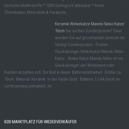
tierische Inhaltsstoffe * 100% biologisch abbaubar * keine
Chemikalien, Mineralöle & Parabene ...
Keramik Winkekatze Maneki Neko Katze
16cm
Sie suchen Sonderposten? Dann
werden Sie auf grosshandel-zentrum.de
fündig! Sonderposten - Posten.
Glücksbringer Winkekatze Maneki Neko
Katze . Winke Katze Maneki Neko ist ein
Glücksbringer der Wohlstand oder
Kunden anziehen soll. Der Kult in Asien. Batteriebetrieben. Größe ca.
16cm. Material: Keramik. In der Farbe Gold . Batterie 1 x AA (nicht im
Lieferumfang enthalten). Im ...
B2B MARKTPLATZ FÜR WIEDERVERKÄUFER