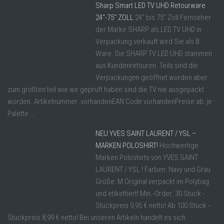
Sharp Smart LED TV UHD Retourware
24“-75“ ZOLL
24" bis 75" Zoll Fernseher
der Marke SHARP als LED TV UHD in
Verpackung verkauft wird Sie als B
Ware. Die SHARP TV LED UHD stammen
aus Kundenretouren. Teils sind die
Verpackungen geöffnet worden aber
zum größten teil wie wir geprüft haben sind die TV nie ausgepackt
worden. Artikelnummer: vorhandenEAN Code vorhandenPreise ab: je
Palette ...
NEU YVES SAINT LAURENT / YSL –
MARKEN POLOSHIRT!
Hochwertige
Marken Poloshirts von YVES SAINT
LAURENT / YSL ! Farben: Navy und Grau
Größe: M Original verpackt im Polybag
und etikettiert! Min.-Order: 30 Stück -
Stückpreis 9,95 € netto! Ab 100 Stück -
Stückpreis 8,99 € netto! Bei unseren Artikeln handelt es sich