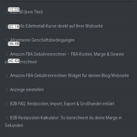
112.22k
#20780 (kein Titel)
Aktuelle Edelmetall-Kurse direkt auf Ihrer Webseite
522.14k
Allgemeine Geschäftsbedingungen
184.48k
Amazon FBA Gebührenrechner – FBA-Kosten, Marge & Gewinn
342.42k
sofort berechnen
Amazon-FBA-Gebührenrechner Widget für deinen Blog/Webseite
Anzeige einstellen
B2B-FAQ: Restposten, Import, Export & Großhandel erklärt
B2B-Restposten-Kalkulator: So berechnest du deine Marge in
Sekunden