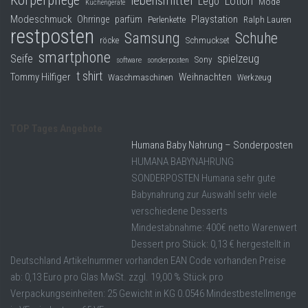
Körperpflege
lebensmittel
Lego
Lotion
Mode
Küchengeräte
Modeschmuck
Playstation
Ohrringe
parfüm
Perlenkette
Ralph Lauren
restposten
Samsung
Schuhe
röcke
Schmuckset
smartphone
Seife
spielzeug
Sony
software
sonderposten
t shirt
Tommy Hilfiger
Weihnachten
Waschmaschinen
Werkzeug
TOP Tages Angebote
Humana Baby Nahrung – Sonderposten
HUMANA BABYNAHRUNG
SONDERPOSTEN Humana sehr gute
Babynahrung zur Auswahl sehr viele
verschiedene Desserts
Mindestabnahme: 400€ netto Warenwert
Dessert pro Stück: 0,13 € hergestellt in
Deutschland Artikelnummer vorhanden EAN Code vorhanden Preise
ab: 0,13 Euro pro Glas MwSt. zzgl. 19,00 % Stück pro
Verpackungseinheiten: 25 Gewicht in KG 0.0546 Mindestbestellmenge