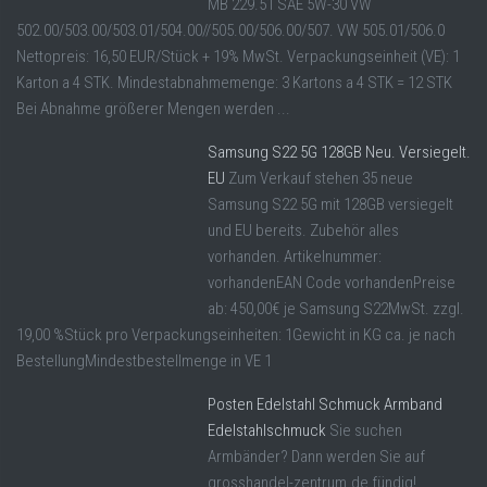
MB 229.51 SAE 5W-30 VW
502.00/503.00/503.01/504.00//505.00/506.00/507. VW 505.01/506.0
Nettopreis: 16,50 EUR/Stück + 19% MwSt. Verpackungseinheit (VE): 1
Karton a 4 STK. Mindestabnahmemenge: 3 Kartons a 4 STK = 12 STK
Bei Abnahme größerer Mengen werden ...
Samsung S22 5G 128GB Neu. Versiegelt.
EU
Zum Verkauf stehen 35 neue
Samsung S22 5G mit 128GB versiegelt
und EU bereits. Zubehör alles
vorhanden. Artikelnummer:
vorhandenEAN Code vorhandenPreise
ab: 450,00€ je Samsung S22MwSt. zzgl.
19,00 %Stück pro Verpackungseinheiten: 1Gewicht in KG ca. je nach
BestellungMindestbestellmenge in VE 1
Posten Edelstahl Schmuck Armband
Edelstahlschmuck
Sie suchen
Armbänder? Dann werden Sie auf
grosshandel-zentrum.de fündig!