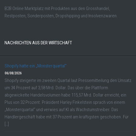
B2B Online Marktplatz mit Produkten aus den Grosshandel,
Restposten, Sonderposten, Dropshipping und Insolvenzwaren.
NACHRICHTEN AUS DER WIRTSCHAFT
Shopify hatte ein „Monsterquartal“
06/08/2026
Shopify steigerte im zweiten Quartal laut Pressemitteilung den Umsatz
um 34 Prozent auf 3,58 Mrd. Dollar. Das über die Plattform
abgewickelte Handelsvolumen habe 115,57 Mrd. Dollar erreicht, ein
Plus von 32 Prozent. Präsident Harley Finkelstein sprach von einem
„Monsterquartal“ und verwies auf KI als Wachstumstreiber. Das
Händlergeschäft habe mit 37 Prozent am kräftigsten geschoben. Für
[…]