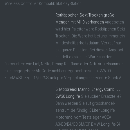
Wireless Controller KompatibilitätPlayStation ...
Rotkäppchen Sekt Trocken große
Mengen mit MHD vorhanden
Angeboten
wird hier Palettenware Rotkäpchen Sekt
Trocken. Die Ware hat bei uns immer ein
Mindeshaltbarkeitsdatum. Verkauf nur
ale ganze Paletten. Bei diesen Angebot
handelt es sich um Ware aus den
Discountern wie Lidl, Netto, Penny, Kaufland oder Aldi. Artikelnummer
nicht angegebenEAN Code nicht angegebenPreise ab: 275,00
EuroMwSt. zzgl. 16,00 %Stück pro Verpackungseinheiten: 6 Stück A ...
5l Motorenöl Mannol Energy Combi LL
5W30 Longlife
Sie suchen Ersatzteile?
Dann werden Sie auf grosshandel-
zentrum.de fündig! 5 Liter Longlife
Motorenöl vom Testsieger ACEA
A3/B3/B4/C3 SM/CF BMW Longlife-04