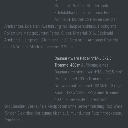
Schmuck Posten - Sonderposten -
Edelstahlschmuck. Schönes Edelstahl
Armband. Modell C2 Herren Edelstahl
Armbänder. Edelstahl Ausführung mit Klappverschluss. Hochglanz
Poliert und Matt gebürstet Farbe: Silber. Material: 316L Edelstahl .
Armband - Länge ca.: 21cm lang und 1,8cm breit. Armband Gewicht
ca. 45 Gramm. Mindestabnahme: 3 Stück ...
Baumarktware Kabel NYM-J 3×2,5
Trommel 400 m
Auflösung eines
Baumarktes bieten wir NYM-J 3x2,5 mm²
Profitrommel 400 m Trommeln an.
Neuware auf Trommel 400 Meter 3 x 2,5
Kabel. 133 x NYM-J 3x2,5 mm² Trommel
400 m zu verkaufen. Direkt vom
Großhändler. Verkauf als Restposten ohne Gewehrleistung. Top Ware
für den Elektriker Verlegung über, auf, im und unter Putz in trockenen,
feuchten ...