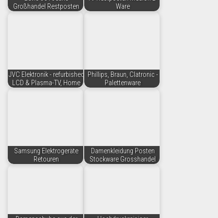
Großhandel Restposten
Ware
JVC Elektronik - refurbished
Phillips, Braun, Clatronic -
LCD & Plasma-TV, Home
Palettenware
Samsung Elektrogeräte
Damenkleidung Posten
Retouren
Stockware Grosshandel