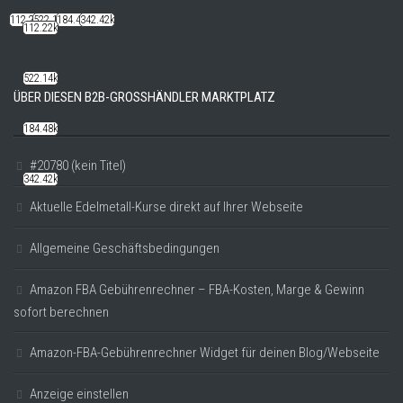
112.22k
522.14k
184.48k
342.42k
112.22k
522.14k
ÜBER DIESEN B2B-GROSSHÄNDLER MARKTPLATZ
184.48k
#20780 (kein Titel)
342.42k
Aktuelle Edelmetall-Kurse direkt auf Ihrer Webseite
Allgemeine Geschäftsbedingungen
Amazon FBA Gebührenrechner – FBA-Kosten, Marge & Gewinn
sofort berechnen
Amazon-FBA-Gebührenrechner Widget für deinen Blog/Webseite
Anzeige einstellen