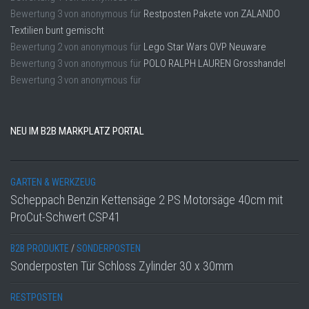
Bewertung
3
von
anonymous
für
Restposten Pakete von ZALANDO
Textilien bunt gemischt
Bewertung
2
von
anonymous
für
Lego Star Wars OVP Neuware
Bewertung
3
von
anonymous
für
POLO RALPH LAUREN Grosshandel
Bewertung
3
von
anonymous
für
NEU IM B2B MARKPLATZ PORTAL
GARTEN & WERKZEUG
Scheppach Benzin Kettensäge 2 PS Motorsäge 40cm mit
ProCut-Schwert CSP41
B2B PRODUKTE
/
SONDERPOSTEN
Sonderposten Tür Schloss Zylinder 30 x 30mm
RESTPOSTEN