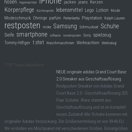
iPhone
hosen
jacken
jeans
Kerzen
Hygieneartikel
Körperpflege
lebensmittel
Lego
Lotion
Mode
Küchengeräte
Modeschmuck
Playstation
Ohrringe
parfüm
Perlenkette
Ralph Lauren
restposten
Samsung
Schuhe
röcke
Schmuckset
smartphone
Seife
spielzeug
Sony
software
sonderposten
t shirt
Tommy Hilfiger
Weihnachten
Waschmaschinen
Werkzeug
TOP Tages Angebote
NEUE originale adidas Grand Court Base
2.0 Sneaker aus Geschäftsauflösung
Restposten Sneaker von Adidas Grand
Court Base 2.0 - Geschäftsauflösung 325
Paar Schuhe. Ware stammt aus
Geschäftsauflösung und ist im komplett
neuen Zustand! Alle Schuhe kommen mit
originaler Adidas Verpackung. Die Größenverteilung ist von 39-46 EU.
Wir erstellen ein Mischpaket mit verschiedenen Größen. Einzelgrößen