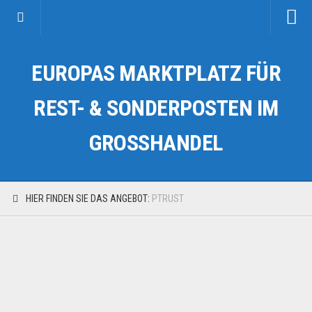
Startseite
EUROPAS MARKTPLATZ FÜR
Kategorien
Auto & Motorrad
REST- & SONDERPOSTEN IM
Drogerie & Tierbedarf
GROSSHANDEL
Fahrzeuge & Transport
Fashion & Mode
Garten & Werkzeug
HIER FINDEN SIE DAS ANGEBOT:
PTRUST
Geschäft, Büro & Schreibwaren
Geschenkartikel
Haushaltswaren
Handy und Smartphone
Kosmetik & Pflege