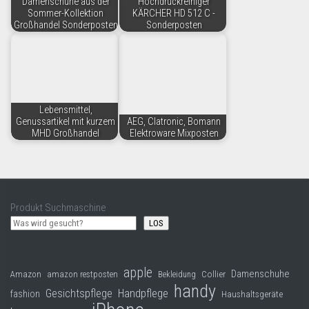
Damenschuhe aus der
Hochdruckreiniger
Sommer-Kollektion
KÄRCHER HD 512 C -
Großhandel Sonderposten
Sonderposten
Lebensmittel,
Genussartikel mit kurzem
AEG, Clatronic, Bomann
MHD Großhandel
Elektroware Mixposten
Produkt Suchmaschine
LOS
apple
Damenschuhe
Collier
Amazon
amazon restposten
Bekleidung
handy
Gesichtspflege
Handpflege
fashion
Haushaltsgeräte