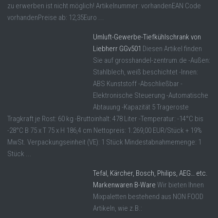
zu erwerben ist nicht möglich! Artikelnummer: vorhandenEAN Code
vorhandenPreise ab: 12,35Euro ...
Umluft-Gewerbe-Tiefkühlschrank von
Liebherr GGv501
Diesen Artikel finden
Sie auf grosshandel-zentrum.de -Außen:
Stahlblech, weiß beschichtet -Innen:
ABS Kunststoff -Abschließbar -
Elektronische Steuerung -Automatische
Abtauung -Kapazität 5 Trageroste
Tragkraft je Rost: 60 kg -Bruttoinhalt: 478 Liter -Temperatur: -14°C bis
-28°C B 75 x T 75 x H 186,4 cm Nettopreis: 1.269,00 EUR/Stück + 19%
MwSt. Verpackungseinheit (VE): 1 Stück Mindestabnahmemenge: 1
Stück ...
Tefal, Kärcher, Bosch, Philips, AEG… etc.
Markenwaren B-Ware
Wir bieten Ihnen
Mixpaletten bestehend aus NON FOOD
Artikeln, wie z.B.: