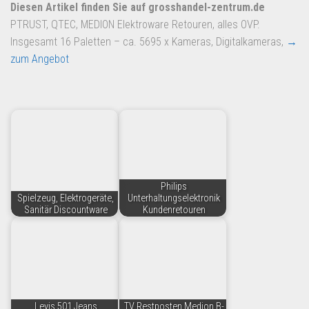
Dropshipping-Produkte
Diesen Artikel finden Sie auf grosshandel-zentrum.de
PTRUST, QTEC, MEDION Elektroware Retouren, alles OVP.
B2B Produkte
Insgesamt 16 Paletten – ca. 5695 x Kameras, Digitalkameras,
→
Grosshandel
zum Angebot
Amazon
Aldi
Lidl
Kostenlos verkaufen
Anmelden
Philips
Spielzeug, Elektrogeräte,
Unterhaltungselektronik
Kostenlos Registrieren
Sanitär Discountware
Kundenretouren
Newsletter
Levis 501 Jeans
TV Restposten Medion B-