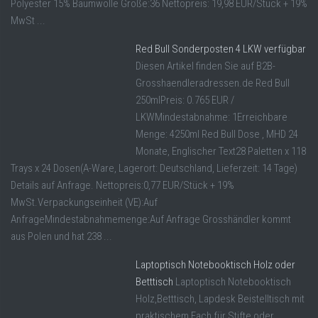
Polyester 15% Baumwolle Größe:36 Nettopreis: 19,98 EUR/Stück + 19%
MwSt ...
Red Bull Sonderposten 4 LKW verfügbar
Diesen Artikel finden Sie auf B2B-
Grosshaendleradressen.de Red Bull
250mlPreis: 0.765 EUR /
LKWMindestabnahme: 1Erreichbare
Menge: 4250ml Red Bull Dose , MHD 24
Monate, Englischer Text28 Paletten x 118
Trays x 24 Dosen(A-Ware, Lagerort: Deutschland, Lieferzeit: 14 Tage)
Details auf Anfrage. Nettopreis:0,77 EUR/Stück + 19%
MwSt.Verpackungseinheit (VE):Auf
AnfrageMindestabnahmemenge:Auf Anfrage Grosshändler kommt
aus Polen und hat 238 ...
Laptoptisch Notebooktisch Holz oder
Betttisch
Laptoptisch Notebooktisch
Holz,Betttisch, Lapdesk Beistelltisch mit
praktischem Fach für Stifte oder