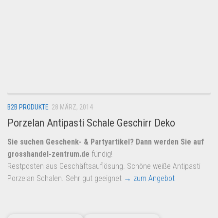
Dropshipping-Produkte
B2B Produkte
Grosshandel
Amazon
Aldi
Lidl
Kostenlos verkaufen
B2B PRODUKTE
28 MÄRZ, 2014
Porzelan Antipasti Schale Geschirr Deko
Anmelden
Sie suchen Geschenk- & Partyartikel? Dann werden Sie auf
Kostenlos Registrieren
grosshandel-zentrum.de
fündig!
Newsletter
Restposten aus Geschäftsauflösung. Schöne weiße Antipasti
Porzelan Schalen. Sehr gut geeignet
→ zum Angebot