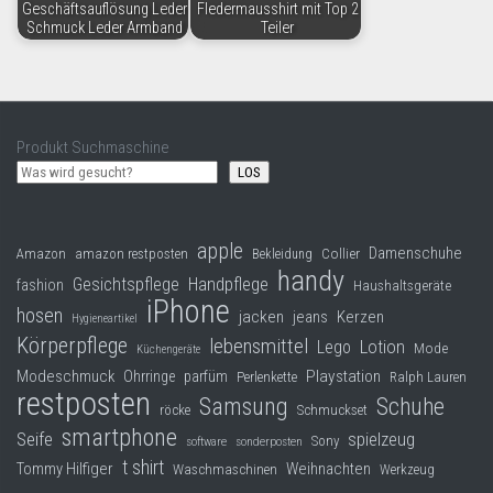
Geschäftsauflösung Leder
Fledermausshirt mit Top 2
Schmuck Leder Armband
Teiler
Produkt Suchmaschine
LOS
apple
Damenschuhe
Collier
Amazon
amazon restposten
Bekleidung
handy
Gesichtspflege
Handpflege
fashion
Haushaltsgeräte
iPhone
hosen
jacken
jeans
Kerzen
Hygieneartikel
Körperpflege
lebensmittel
Lego
Lotion
Mode
Küchengeräte
Modeschmuck
Playstation
Ohrringe
parfüm
Perlenkette
Ralph Lauren
restposten
Samsung
Schuhe
röcke
Schmuckset
smartphone
Seife
spielzeug
Sony
software
sonderposten
t shirt
Tommy Hilfiger
Weihnachten
Waschmaschinen
Werkzeug