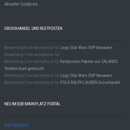
Aktueller Goldpreis
GROSSHANDEL UND RESTPOSTEN
Bewertung
4
von
anonymous
für
Lego Star Wars OVP Neuware
Bewertung
1
von
anonymous
für
Bewertung
3
von
anonymous
für
Restposten Pakete von ZALANDO
Textilien bunt gemischt
Bewertung
2
von
anonymous
für
Lego Star Wars OVP Neuware
Bewertung
3
von
anonymous
für
POLO RALPH LAUREN Grosshandel
NEU IM B2B MARKPLATZ PORTAL
B2B PRODUKTE