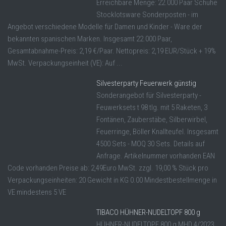
Erreichbare Menge: 22.000 Paar Schuhe
Stocklotsware Sonderposten - im
Angebot verschiedene Modelle für Damen und Kinder - Ware der
bekannten spanischen Marken. Insgesamt 22.000 Paar,
Gesamtabnahme-Preis: 2,19 €/Paar. Nettopreis: 2,19 EUR/Stück + 19%
MwSt. Verpackungseinheit (VE): Auf ...
Silvesterparty Feuerwerk günstig
Sonderangebot für Silvesterparty -
Feuwerksets t 98 tlg. mit 5 Raketen, 3
Fontänen, Zauberstäbe, Silberwirbel,
Feuerringe, Böller Knallteufel. Insgesamt
4500 Sets - MOQ 30 Sets. Details auf
Anfrage. Artikelnummer vorhanden EAN
Code vorhanden Preise ab: 2,49Euro MwSt. zzgl. 19,00 % Stück pro
Verpackungseinheiten: 20 Gewicht in KG 0.00 Mindestbestellmenge in
VE mindestens 5 VE
TIBACO HÜHNER-NUDELTOPF 800 g
HÜHNER-NUDELTOPF 800 g MHD 4/2023