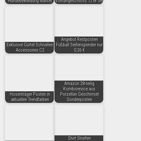
Hundebekleidung Mantel
Vorhängeschloss 12 er Set
Angebot Restposten
Exklusive Gürtel Schnallen
Fußball Seifenspender nur
Accessoires C2
0,26 €
Amazon 28-teilig
Kombiservice aus
Hosenträger Posten in
Porzellan Geschirrset
aktuellen Trendfarben
Sonderposten
Shirt Streifen