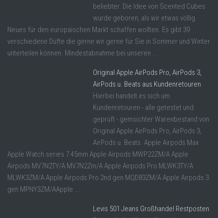
beliebter. Die Idee von Scented Cubes
wurde geboren, als wir etwas völlig
Neues für den europäischen Markt schaffen wollten. Es gibt 39
verschiedene Düfte die gerne wir gerne für Sie in Sommer und Winter
unterteilen können. Mindestabnahme bei unseren ...
Original Apple AirPods Pro, AirPods 3,
AirPods u. Beats aus Kundenretouren
Hierbei handelt es sich um
Kundenretouren - alle getestet und
geprüft - gemsichter Warenbestand von
Original Apple AirPods Pro, AirPods 3,
AirPods u. Beats. Apple Airpods Max
Apple Watch series 7 45mm Apple Airpods MWP22ZM/A Apple
Airpods MV7N2TY/A MV7N2Zm/A Apple Airpods Pro MLWK3TY/A
MLWK3ZM/A Apple Airpods Pro 2nd gen MQD83ZM/A Apple Airpods 3.
gen MPNY3ZM/AApple ...
Levis 501 Jeans Großhandel Restposten