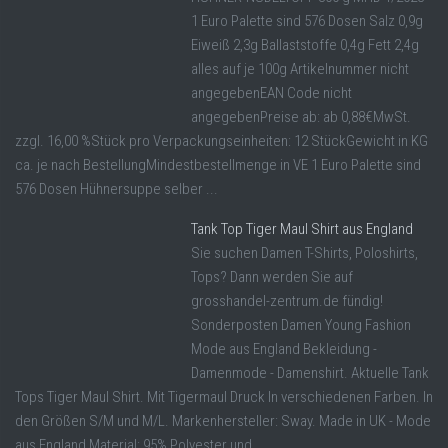
1 Euro Palette sind 576 Dosen Salz 0,9g
Eiweiß 2,3g Ballaststoffe 0,4g Fett 2,4g
alles auf je 100g Artikelnummer nicht
angegebenEAN Code nicht
angegebenPreise ab: ab 0,88€MwSt.
zzgl. 16,00 %Stück pro Verpackungseinheiten: 12 StückGewicht in KG
ca. je nach BestellungMindestbestellmenge in VE 1 Euro Palette sind
576 Dosen Hühnersuppe selber ...
Tank Top Tiger Maul Shirt aus England
Sie suchen Damen T-Shirts, Poloshirts,
Tops? Dann werden Sie auf
grosshandel-zentrum.de fündig!
Sonderposten Damen Young Fashion
Mode aus England Bekleidung -
Damenmode - Damenshirt. Aktuelle Tank
Tops Tiger Maul Shirt. Mit Tigermaul Druck In verschiedenen Farben. In
den Größen S/M und M/L. Markenhersteller: Sway. Made in UK - Mode
aus England Material: 95% Polyester und ...