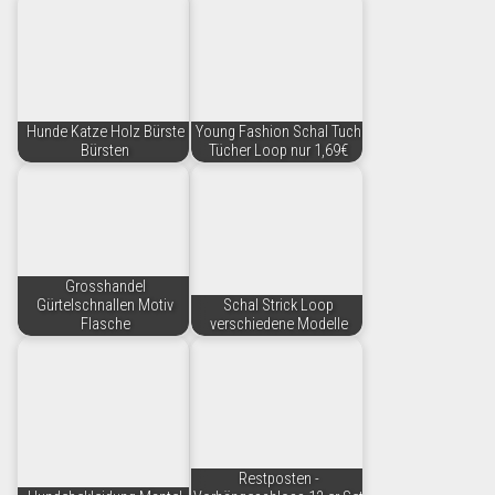
Hunde Katze Holz Bürste
Young Fashion Schal Tuch
Bürsten
Tücher Loop nur 1,69€
Grosshandel
Gürtelschnallen Motiv
Schal Strick Loop
Flasche
verschiedene Modelle
Restposten -