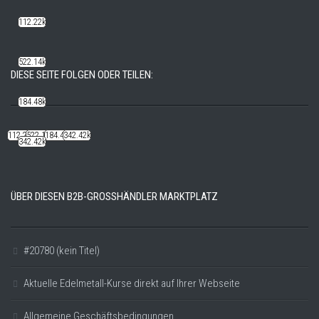
112.22k
522.14k
DIESE SEITE FOLGEN ODER TEILEN:
184.48k
112.22k
522.14k
184.48k
342.42k
342.42k
ÜBER DIESEN B2B-GROSSHÄNDLER MARKTPLATZ
#20780 (kein Titel)
Aktuelle Edelmetall-Kurse direkt auf Ihrer Webseite
Allgemeine Geschäftsbedingungen