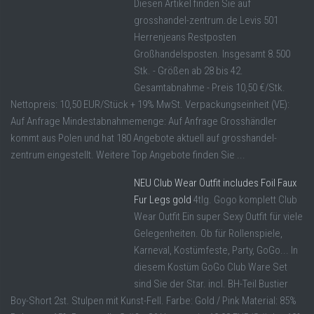
Diesen Artikel finden Sie auf
grosshandel-zentrum.de Levis 501
Herrenjeans Restposten
Großhandelsposten. Insgesamt 8.500
Stk. - Größen ab 28 bis 42.
Gesamtabnahme - Preis 10,50 €/Stk.
Nettopreis: 10,50 EUR/Stück + 19% MwSt. Verpackungseinheit (VE):
Auf Anfrage Mindestabnahmemenge: Auf Anfrage Grosshändler
kommt aus Polen und hat 180 Angebote aktuell auf grosshandel-
zentrum eingestellt. Weitere Top Angebote finden Sie ...
NEU Club Wear Outfit includes Foil Faux
Fur Legs gold
4tlg. Gogo komplett Club
Wear Outfit Ein super Sexy Outfit für viele
Gelegenheiten. Ob für Rollenspiele,
Karneval, Kostümfeste, Party, GoGo... In
diesem Kostüm GoGo Club Ware Set
sind Sie der Star. incl. BH-Teil Bustier
Boy-Short 2st. Stulpen mit Kunst-Fell. Farbe: Gold / Pink Material: 85%