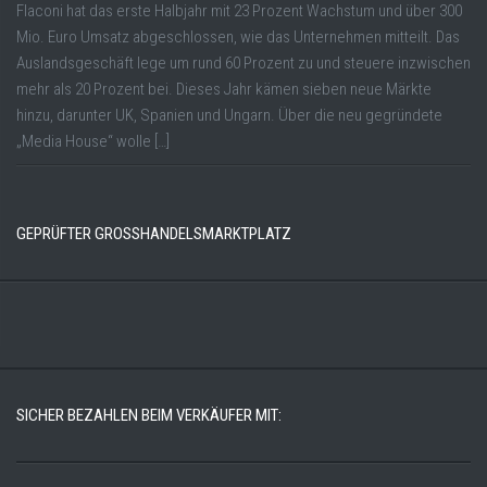
Flaconi hat das erste Halbjahr mit 23 Prozent Wachstum und über 300
Mio. Euro Umsatz abgeschlossen, wie das Unternehmen mitteilt. Das
Auslandsgeschäft lege um rund 60 Prozent zu und steuere inzwischen
mehr als 20 Prozent bei. Dieses Jahr kämen sieben neue Märkte
hinzu, darunter UK, Spanien und Ungarn. Über die neu gegründete
„Media House“ wolle […]
GEPRÜFTER GROSSHANDELSMARKTPLATZ
SICHER BEZAHLEN BEIM VERKÄUFER MIT: