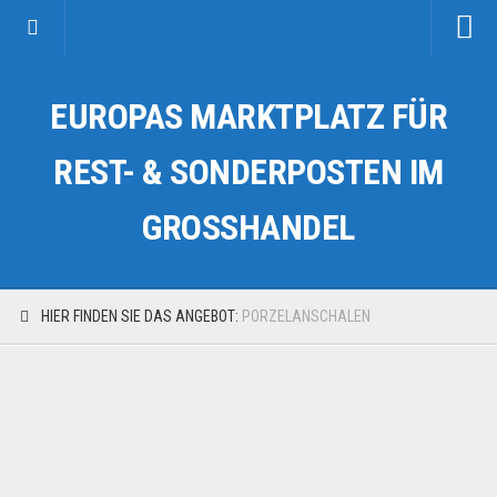
Startseite
EUROPAS MARKTPLATZ FÜR
Kategorien
Auto & Motorrad
REST- & SONDERPOSTEN IM
Drogerie & Tierbedarf
GROSSHANDEL
Fahrzeuge & Transport
Fashion & Mode
Garten & Werkzeug
HIER FINDEN SIE DAS ANGEBOT:
PORZELANSCHALEN
Geschäft, Büro & Schreibwaren
Geschenkartikel
Haushaltswaren
Handy und Smartphone
Kosmetik & Pflege