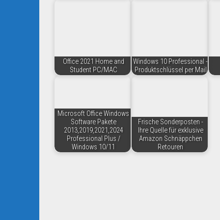
Office 2021 Home and
Windows 10 Professional -
Student PC/MAC
Produktschlüssel per Mail
Microsoft Office Windows
Software Pakete
Frische Sonderposten -
2013,2019,2021,2024
Ihre Quelle für exklusive
Professional Plus /
Amazon Schnäppchen
Windows 10/11
Retouren