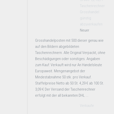
Taschenrechner
Grosshandel
günstig
abzuverkaufen
Neuer
Grosshandelposten mit 500 dieser genau wie
auf den Bildern abgebildeten
Taschenrechnern. Alle Original Verpackt, ohne
Beschädigungen oder sonstiges. Angaben
zum Kauf: Verkauft wird nur An Handelsleute
Europaweit. Mengenangebot der
Mindestabnahme 50 stk. pro Verkauf.
Staffelpreise Netto ab 50 St. 4,29 € ab 100 St.
3,09 € Der Versand der Taschenrechner
erfolgt mit der all bekannten DHL ...
Verkaufe