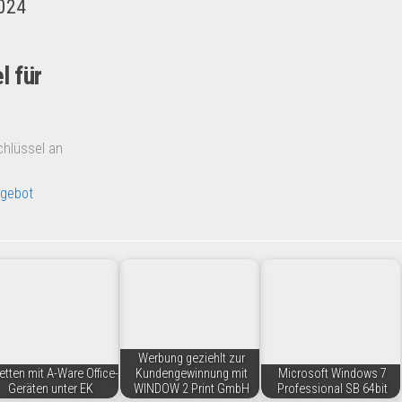
2024
l für
chlüssel an
gebot
Werbung geziehlt zur
etten mit A-Ware Office-
Kundengewinnung mit
Microsoft Windows 7
Geräten unter EK
WINDOW 2 Print GmbH
Professional SB 64bit