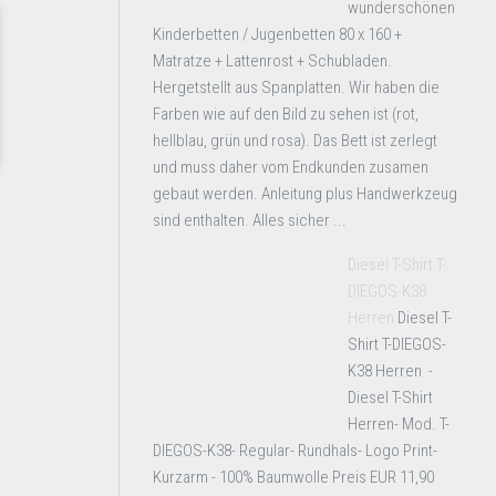
wunderschönen
Kinderbetten / Jugenbetten 80 x 160 +
Matratze + Lattenrost + Schubladen.
Hergetstellt aus Spanplatten. Wir haben die
Farben wie auf den Bild zu sehen ist (rot,
hellblau, grün und rosa). Das Bett ist zerlegt
und muss daher vom Endkunden zusamen
gebaut werden. Anleitung plus Handwerkzeug
sind enthalten. Alles sicher ...
Diesel T-Shirt T-
DIEGOS-K38
Herren
Diesel T-
Shirt T-DIEGOS-
K38 Herren -
Diesel T-Shirt
Herren- Mod. T-
DIEGOS-K38- Regular- Rundhals- Logo Print-
Kurzarm - 100% Baumwolle Preis EUR 11,90