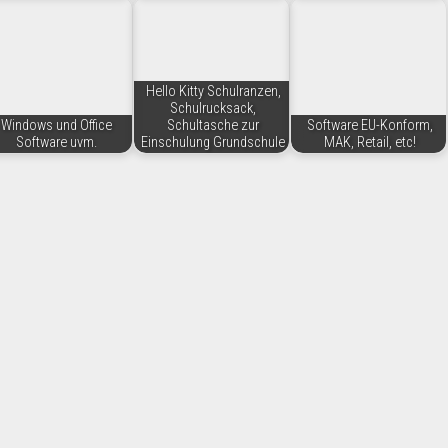
Hello Kitty Schulranzen,
Schulrucksack,
Windows und Office
Schultasche zur
Software EU-Konform,
Software uvm.
Einschulung Grundschule
MAK, Retail, etc!