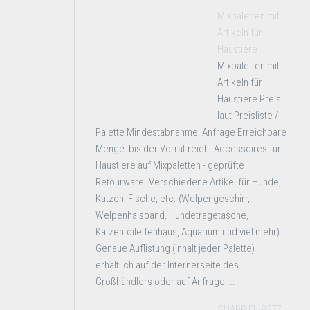
Mixpaletten mit
Artikeln für
Haustiere
Mixpaletten mit
Artikeln für
Haustiere Preis:
laut Preisliste /
Palette Mindestabnahme: Anfrage Erreichbare
Menge: bis der Vorrat reicht Accessoires für
Haustiere auf Mixpaletten - geprüfte
Retourware. Verschiedene Artikel für Hunde,
Katzen, Fische, etc. (Welpengeschirr,
Welpenhalsband, Hundetragetasche,
Katzentoilettenhaus, Aquarium und viel mehr).
Genaue Auflistung (Inhalt jeder Palette)
erhältlich auf der Internerseite des
Großhändlers oder auf Anfrage ...
SHARP EL-R277