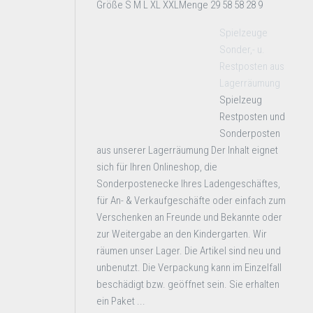
Größe S M L XL XXLMenge 29 58 58 28 9
Spielzeuge
Sonder,- u.
Restposten aus
Lagerräumung
Spielzeug
Restposten und
Sonderposten
aus unserer Lagerräumung Der Inhalt eignet
sich für Ihren Onlineshop, die
Sonderpostenecke Ihres Ladengeschäftes,
für An- & Verkaufgeschäfte oder einfach zum
Verschenken an Freunde und Bekannte oder
zur Weitergabe an den Kindergarten. Wir
räumen unser Lager. Die Artikel sind neu und
unbenutzt. Die Verpackung kann im Einzelfall
beschädigt bzw. geöffnet sein. Sie erhalten
ein Paket ...