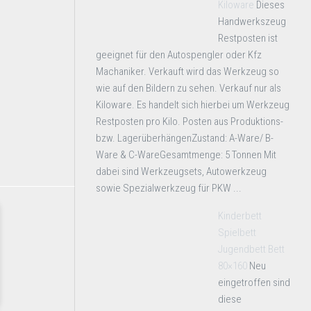
Kiloware
Dieses
Handwerkszeug
Restposten ist
geeignet für den Autospengler oder Kfz
Machaniker. Verkauft wird das Werkzeug so
wie auf den Bildern zu sehen. Verkauf nur als
Kiloware. Es handelt sich hierbei um Werkzeug
Restposten pro Kilo. Posten aus Produktions-
bzw. LagerüberhängenZustand: A-Ware/ B-
Ware & C-WareGesamtmenge: 5 Tonnen Mit
dabei sind Werkzeugsets, Autowerkzeug
sowie Spezialwerkzeug für PKW ...
Kinderbett
Spielbett
Jugendbett Bett
80×160
Neu
eingetroffen sind
diese