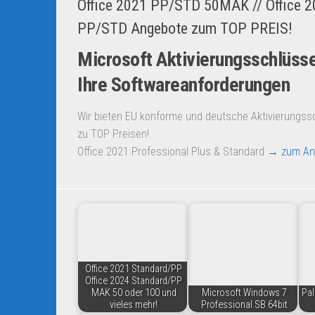
Office 2021 PP/STD 50MAK // Office 
PP/STD Angebote zum TOP PREIS!
Microsoft Aktivierungsschlüsse
Ihre Softwareanforderungen
Wir bieten EU konforme und deutsche Aktivierungss
zu TOP Preisen!
Office 2021 Professional Plus & Standard
→ zum An
Office 2021 Standard/PP
Office 2024 Standard/PP
MAK 50 oder 100 und
Microsoft Windows 7
Pal
vieles mehr!
Professional SB 64bit