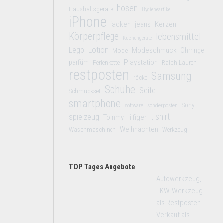
hosen
Haushaltsgeräte
Hygieneartikel
iPhone
jacken
jeans
Kerzen
Körperpflege
lebensmittel
Küchengeräte
Lego
Lotion
Modeschmuck
Mode
Ohrringe
Playstation
parfüm
Perlenkette
Ralph Lauren
restposten
Samsung
röcke
Schuhe
Seife
Schmuckset
smartphone
Sony
software
sonderposten
t shirt
spielzeug
Tommy Hilfiger
Weihnachten
Waschmaschinen
Werkzeug
TOP Tages Angebote
Autowerkzeug,
LKW-Werkzeug
als Restposten
Verkauf als