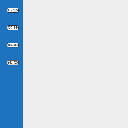
112.22k
522.14k
184.48k
342.42k