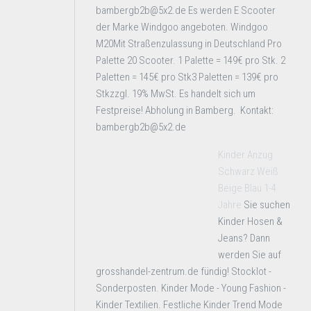
bambergb2b@5x2.de Es werden E Scooter
der Marke Windgoo angeboten. Windgoo
M20Mit Straßenzulassung in Deutschland Pro
Palette 20 Scooter. 1 Palette = 149€ pro Stk. 2
Paletten = 145€ pro Stk3 Paletten = 139€ pro
Stkzzgl. 19% MwSt. Es handelt sich um
Festpreise! Abholung in Bamberg. Kontakt:
bambergb2b@5x2.de
Kinder Anzug
Schwarz Weiß
Beige Blau 1-4
Jahre
Sie suchen
Kinder Hosen &
Jeans? Dann
werden Sie auf
grosshandel-zentrum.de fündig! Stocklot -
Sonderposten. Kinder Mode - Young Fashion -
Kinder Textilien. Festliche Kinder Trend Mode