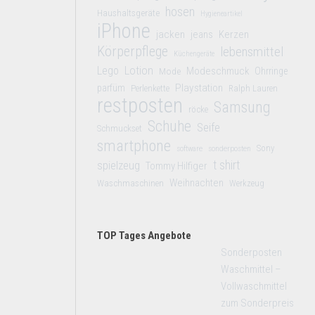
hosen
Haushaltsgeräte
Hygieneartikel
iPhone
jacken
jeans
Kerzen
Körperpflege
lebensmittel
Küchengeräte
Lego
Lotion
Modeschmuck
Mode
Ohrringe
Playstation
parfüm
Perlenkette
Ralph Lauren
restposten
Samsung
röcke
Schuhe
Seife
Schmuckset
smartphone
Sony
software
sonderposten
t shirt
spielzeug
Tommy Hilfiger
Weihnachten
Waschmaschinen
Werkzeug
TOP Tages Angebote
Sonderposten
Waschmittel –
Vollwaschmittel
zum Sonderpreis