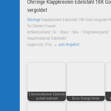
Ohrringe Klappkreolen Edelstahl 18K Go
vergoldet
Ohrringe
Klappkreolen Edelstahl 18K Gold vergoldet 
für Damen Frauen
Artikelzustand: 1A – Ware – Neu – Originalverpackt
Hauptmaterial: Edelstahl
Legierung: 316L
→ zum Angebot
5 Besteckkästen Edelstahl
poliert/satiniert
Boss Orange Uhren