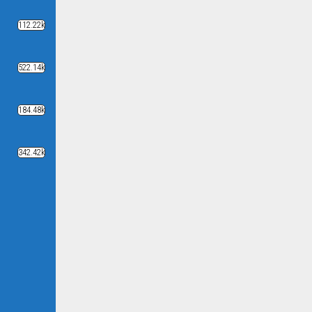
112.22k
522.14k
184.48k
342.42k