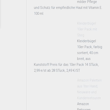
milder Pflege
und Schutz für empfindliche Haut mit Vitamin E.
100 ml.
Kleiderbügel
10er Pack mit
Steg
Kleiderbügel
10er Pack, farbig
sortiert, 40 cm
breit, aus
Kunststoff Preis für das 10er Pack 14 STück,
2,99 e/st ab 28 STück, 2,49 €/ST
Amazon Paletten
aus 1ter Hand,
Neuware und
Kundenretouren
Amazon
Retouren