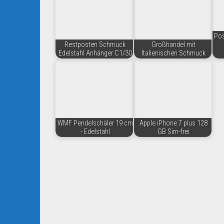
Pos
Restposten Schmuck
Großhandel mit
Edelstahl Anhänger C1/30
Italienischen Schmuck
WMF Pendelschäler 19 cm
Apple iPhone 7 plus 128
- Edelstahl
GB Sim-frei