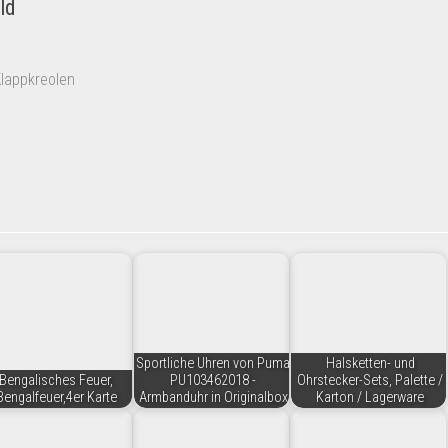
ld
Klappkreolen
Sportliche Uhren von Puma
Halsketten- und
Bengalisches Feuer,
PU103462018 -
Ohrstecker-Sets, Palette /
Bengalfeuer,4er Karte
Armbanduhr in Originalbox
Karton / Lagerware