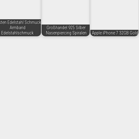
ten Edelstahl Schmuck
Armband
Großhandel 925 Silber
Edelstahlschmuck
Nasenpiercing Spiralen
Apple iPhone 7 32GB Gold