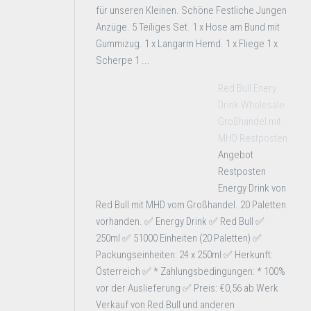
für unseren Kleinen. Schöne Festliche Jungen
Anzüge. 5 Teiliges Set. 1 x Hose am Bund mit
Gummizug. 1 x Langarm Hemd. 1 x Fliege 1 x
Scherpe 1 ...
Red Bull Enery
Drink Wholesale
Großhandel mit
MHD Restposten
Angebot
Restposten
Energy Drink von
Red Bull mit MHD vom Großhandel. 20 Paletten
vorhanden. ✅ Energy Drink ✅ Red Bull ✅
250ml ✅ 51000 Einheiten (20 Paletten) ✅
Packungseinheiten: 24 x 250ml ✅ Herkunft:
Österreich ✅ * Zahlungsbedingungen: * 100%
vor der Auslieferung ✅ Preis: €0,56 ab Werk
Verkauf von Red Bull und anderen