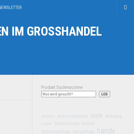
NEWSLETTER
N IM GROSSHANDEL
Produkt Suchmaschine
LOS
apple
Amazon
amazon restposten
Bekleidung
Damenschuhe
Collier
fashion
handy
Gesichtspflege
Handpflege